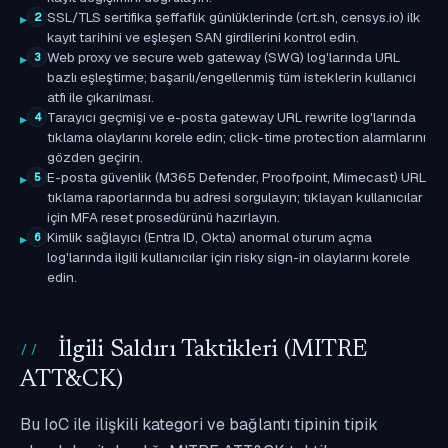
SSL/TLS sertifika şeffaflık günlüklerinde (crt.sh, censys.io) ilk
2
kayıt tarihini ve eşleşen SAN girdilerini kontrol edin.
Web proxy ve secure web gateway (SWG) log'larında URL
3
bazlı eşleştirme; başarılı/engellenmiş tüm isteklerin kullanıcı
atfı ile çıkarılması.
Tarayıcı geçmişi ve e-posta gateway URL rewrite log'larında
4
tıklama olaylarını korele edin; click-time protection alarmlarını
gözden geçirin.
E-posta güvenlik (M365 Defender, Proofpoint, Mimecast) URL
5
tıklama raporlarında bu adresi sorgulayın; tıklayan kullanıcılar
için MFA reset prosedürünü hazırlayın.
Kimlik sağlayıcı (Entra ID, Okta) anormal oturum açma
6
log'larında ilgili kullanıcılar için risky sign-in olaylarını korele
edin.
İlgili Saldırı Taktikleri (MITRE
ATT&CK)
Bu IoC ile ilişkili kategori ve bağlantı tipinin tipik