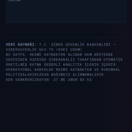
VERI KAYNAĞI:
T.C. SIBER GÜVENLIK BAŞKANLIĞI —
SIBERGUVENLIK.GOV.TR
(ESKI USOM)
BU SAYFA, RESMI KAYNAKTAN ALINAN HAM GÖSTERGE
VERISININ ÜZERINE SIBERANALIZ TARAFINDAN OTOMATIK
ÜRETILMIŞ KATMA DEĞERLI ANALITIK IÇERIK IÇERIR.
OPERASYONEL KARARLAR RESMI KAYNAKTAN VE KURUMSAL
POLITIKALARINIZDAN BAĞIMSIZ ALINMAMALIDIR.
SON SENKRONIZASYON: 27.05.2026 03:52