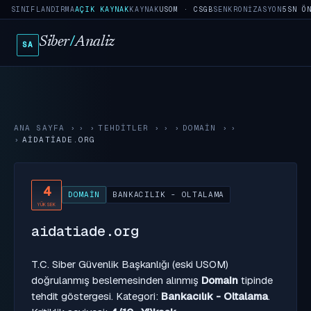
SINIFLANDIRMA
AÇIK KAYNAK
KAYNAK
USOM · CSGB
SENKRONIZASYON
5SN Ö
Siber
/
Analiz
SA
ANA SAYFA
›
TEHDITLER
›
DOMAIN
›
AIDATIADE.ORG
4
DOMAIN
BANKACILIK - OLTALAMA
YÜKSEK
aidatiade.org
T.C. Siber Güvenlik Başkanlığı (eski USOM)
doğrulanmış beslemesinden alınmış
Domain
tipinde
tehdit göstergesi. Kategori:
Bankacılık - Oltalama
.