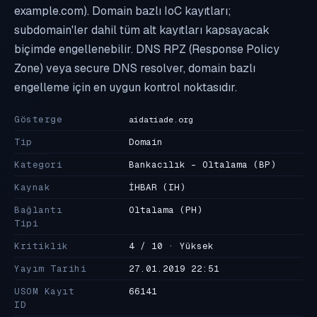
example.com). Domain bazlı IoC kayıtları;
subdomain'ler dahil tüm alt kayıtları kapsayacak
biçimde engellenebilir. DNS RPZ (Response Policy
Zone) veya secure DNS resolver, domain bazlı
engelleme için en uygun kontrol noktasıdır.
Gösterge
aidatiade.org
Tip
Domain
Kategori
Bankacılık - Oltalama
(BP)
Kaynak
İHBAR
(IH)
Bağlantı
Oltalama
(PH)
Tipi
Kritiklik
4 / 10 · Yüksek
Yayım Tarihi
27.01.2019 22:51
USOM Kayıt
66141
ID