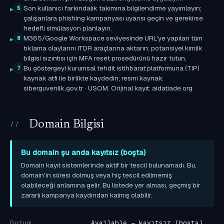
Son kullanıcı farkındalık takımına bilgilendirme yayımlayın;
5
çalışanlara phishing kampanyası uyarısı geçin ve gerekirse
hedefli simülasyon planlayın.
M365/Google Workspace seviyesinde URL'ye yapılan tüm
6
tıklama olaylarını ITDR araçlarına aktarın; potansiyel kimlik
bilgisi sızıntısı için MFA reset prosedürünü hazır tutun.
Bu göstergeyi kurumsal tehdit istihbarat platformuna (TIP)
7
kaynak atfı ile birlikte kaydedin; resmi kaynak:
siberguvenlik.gov.tr · USOM. Orijinal kayıt: aidatiade.org
Domain Bilgisi
Bu domain şu anda kayıtsız (boşta)
Domain kayıt sistemlerinde aktif bir tescil bulunamadı. Bu,
domain'in süresi dolmuş veya hiç tescil edilmemiş
olabileceği anlamına gelir. Bu listede yer alması, geçmiş bir
zararlı kampanya kaydından kalmış olabilir.
Durum
Available — kayıtsız (boşta)