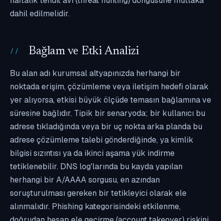
haftalık tehdit avı (threat hunting) döngüsüne mutlaka
dahil edilmelidir.
Bağlam ve Etki Analizi
Bu alan adı kurumsal altyapınızda herhangi bir
noktada erişim, çözümleme veya iletişim hedefi olarak
yer alıyorsa, etkisi büyük ölçüde temasın bağlamına ve
süresine bağlıdır. Tipik bir senaryoda; bir kullanıcı bu
adrese tıkladığında veya bir uç nokta arka planda bu
adrese çözümleme talebi gönderdiğinde, ya kimlik
bilgisi sızıntısı ya da ikinci aşama yük indirme
tetiklenebilir. DNS log'larında bu kayda yapılan
herhangi bir A/AAAA sorgusu, en azından
soruşturulması gereken bir tetikleyici olarak ele
alınmalıdır. Phishing kategorisindeki etkilenme,
doğrudan hesap ele geçirme (account takeover) riskini