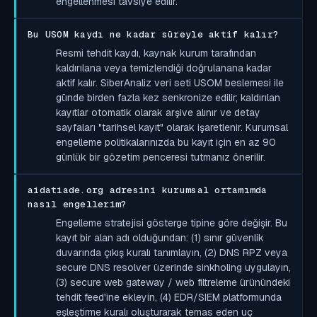
engellenmesi tavsiye edilir.
Bu USOM kaydı ne kadar süreyle aktif kalır?
Resmi tehdit kaydı, kaynak kurum tarafından
kaldırılana veya temizlendiği doğrulanana kadar
aktif kalır. SiberAnaliz veri seti USOM beslemesi ile
günde birden fazla kez senkronize edilir; kaldırılan
kayıtlar otomatik olarak arşive alınır ve detay
sayfaları "tarihsel kayıt" olarak işaretlenir. Kurumsal
engelleme politikalarınızda bu kayıt için en az 90
günlük bir gözetim penceresi tutmanız önerilir.
aidatiade.org adresini kurumsal ortamımda
nasıl engellerim?
Engelleme stratejisi gösterge tipine göre değişir. Bu
kayıt bir alan adı olduğundan: (1) sınır güvenlik
duvarında çıkış kuralı tanımlayın, (2) DNS RPZ veya
secure DNS resolver üzerinde sinkholing uygulayın,
(3) secure web gateway / web filtreleme ürünündeki
tehdit feed'ine ekleyin, (4) EDR/SIEM platformunda
eşleştirme kuralı oluşturarak temas eden uç