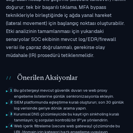
doğurur; tek bir başarılı tıklama, MFA bypass
teknikleriyle birleştiğinde iç ağda yanal hareket
(lateral movement) için başlangıç noktası oluşturabilir.
Etki analizinin tamamlanması için yukarıdaki
senaryolar SOC ekibinin mevcut log/EDR/firewall
verisi ile çapraz doğrulanmalı, gerekirse olay
müdahale (IR) prosedürü tetiklenmelidir.
Önerilen Aksiyonlar
Bu göstergeyi mevcut güvenlik duvarı ve web proxy
1
engelleme listelerine günlük senkronizasyonla ekleyin.
SIEM platformunda eşleştirme kuralı oluşturun; son 30 günlük
2
log verisinde geriye dönük arama yapın.
Kurumsal DNS çözümleyicide bu kayıt için sinkholing kuralı
3
tanımlayın; iç sorguları kontrollü bir IP'ye yönlendirin.
Web içerik filtreleme (secure web gateway) çözümünde bu
4
URL/domain için kategori bazlı engelleme uygulayın.