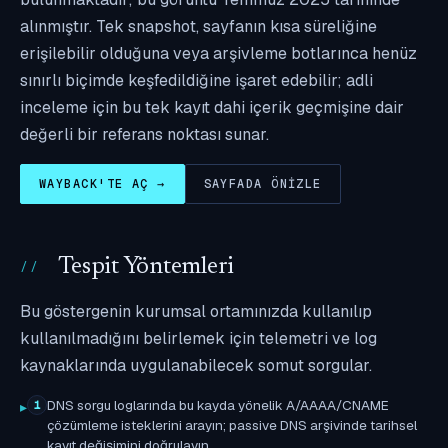
alınmıştır. Tek snapshot, sayfanın kısa süreliğine
erişilebilir olduğuna veya arşivleme botlarınca henüz
sınırlı biçimde keşfedildiğine işaret edebilir; adli
inceleme için bu tek kayıt dahi içerik geçmişine dair
değerli bir referans noktası sunar.
WAYBACK'TE AÇ →
SAYFADA ÖNIZLE
Tespit Yöntemleri
Bu göstergenin kurumsal ortamınızda kullanılıp
kullanılmadığını belirlemek için telemetri ve log
kaynaklarında uygulanabilecek somut sorgular.
DNS sorgu loglarında bu kayda yönelik A/AAAA/CNAME
1
çözümleme isteklerini arayın; passive DNS arşivinde tarihsel
kayıt değişimini doğrulayın.