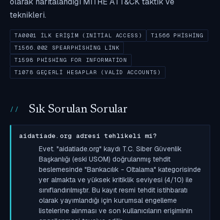
olarak haritalandığı MITRE ATT&CK taktik ve
teknikleri.
TA0001 İLK ERIŞIM (INITIAL ACCESS)
T1566 PHISHING
T1566.002 SPEARPHISHING LINK
T1598 PHISHING FOR INFORMATION
T1078 GEÇERLI HESAPLAR (VALID ACCOUNTS)
Sık Sorulan Sorular
aidatiade.org adresi tehlikeli mi?
Evet. "aidatiade.org" kaydı T.C. Siber Güvenlik
Başkanlığı (eski USOM) doğrulanmış tehdit
beslemesinde "Bankacılık - Oltalama" kategorisinde
yer almakta ve yüksek kritiklik seviyesi (4/10) ile
sınıflandırılmıştır. Bu kayıt resmi tehdit istihbaratı
olarak yayımlandığı için kurumsal engelleme
listelerine alınması ve son kullanıcıların erişiminin