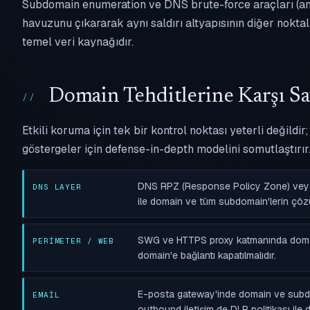
Subdomain enumeration ve DNS brute-force araçları (ama
havuzunu çıkararak aynı saldırı altyapısının diğer nokta
temel veri kaynağıdır.
Domain Tehditlerine Karşı S
Etkili koruma için tek bir kontrol noktası yeterli değild
göstergeler için defense-in-depth modelini somutlaştırır
DNS RPZ (Response Policy Zone) veya
DNS LAYER
ile domain ve tüm subdomain'lerin çöz
SWG ve HTTPS proxy katmanında domain 
PERIMETER / WEB
domain'e bağlantı kapatılmalıdır.
E-posta gateway'inde domain ve subdom
EMAIL
outbound iletişim de DLP politikası ile 