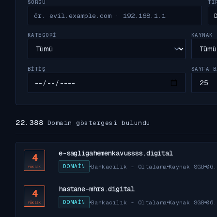
SORGU
TI
KATEGORI
KAYNAK
BITIŞ
SAYFA B
22.388
Domain göstergesi bulundu
e-sagligahemenkavussss.digital
4
DOMAIN
Bankacılık - Oltalama
Kaynak SGB
06.
YÜKSEK
hastane-mhrs.digital
4
DOMAIN
Bankacılık - Oltalama
Kaynak SGB
06.
YÜKSEK