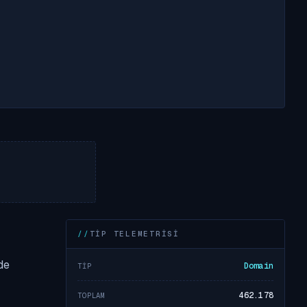
TIP TELEMETRISI
de
Domain
TIP
462.178
TOPLAM