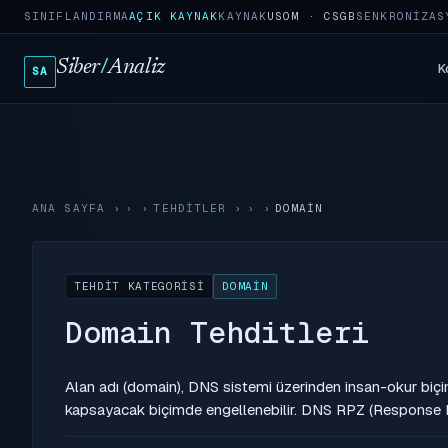
SINIFLANDIRMA
AÇIK KAYNAK
KAYNAK
USOM · CSGB
SENKRONIZAS
Siber
/
Analiz
K
SA
ANA SAYFA
›
TEHDITLER
›
DOMAIN
TEHDIT KATEGORISI
DOMAIN
Domain Tehditleri
Alan adı (domain), DNS sistemi üzerinden insan-okur biçim
kapsayacak biçimde engellenebilir. DNS RPZ (Response Po