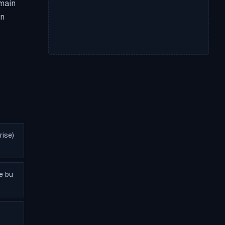
omain
in
ise)
e bu