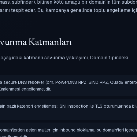
ss, subfinder), bilinen kötü amaçlı bir domain'in tüm subd
larını tespit eder. Bu, kampanya genelinde toplu engelleme iç
avunma Katmanları
ir; aşağıdaki katmanlı savunma yaklaşımı, Domain tipindeki
.
 secure DNS resolver (örn. PowerDNS RPZ, BIND RPZ, Quad9 enterpr
ümlenmesi engellenmelidir.
bazlı kategori engellemesi; SNI inspection ile TLS oturumlarında bil
ain'lerden gelen mailler için inbound bloklama; bu domain'leri içeren
denetlenmelidir.