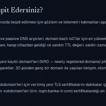
pit Edersiniz?
nızda tespit edilmesi için gözlem ve telemetri katmanları aş
) ve passive DNS arşivleri, domain bazlı IoC'lar için en yükse
anı, hangi cihazdan geldiği ve yanıtın TTL değeri, saldırı zam
yeni kayıtlı domain'leri (NRD — newly registered domains) ph
aretler. 30 günden genç bir domain ile yapılan iletişim, oto
bdomain'leri için verilmiş yeni TLS sertifikalarını dakikalar i
 subdomain'leri (örn. login.banka-tr.com) sertifikalandığı an