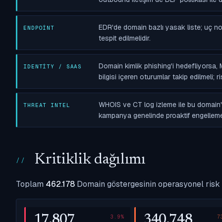
EDR'de domain bazlı yasak liste; uç n
ENDPOINT
tespit edilmelidir.
Domain kimlik phishing'i hedefliyorsa,
IDENTITY / SAAS
bilgisi içeren oturumlar takip edilmeli;
WHOIS ve CT log izleme ile bu domain'in
THREAT INTEL
kampanya genelinde proaktif engelleme
Kritiklik dağılımı
Toplam
462.178
Domain göstergesinin operasyonel risk 
17.807
340.748