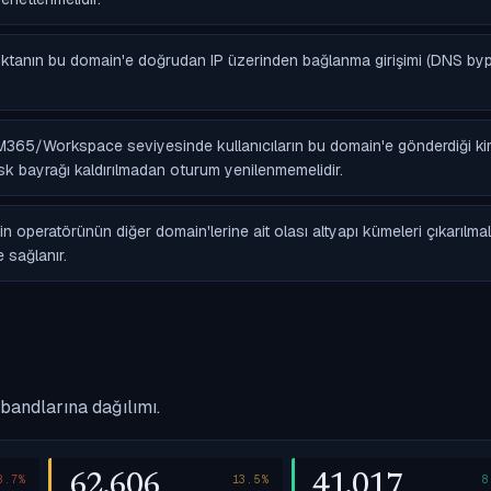
oktanın bu domain'e doğrudan IP üzerinden bağlanma girişimi (DNS by
 M365/Workspace seviyesinde kullanıcıların bu domain'e gönderdiği ki
 risk bayrağı kaldırılmadan oturum yenilenmemelidir.
 operatörünün diğer domain'lerine ait olası altyapı kümeleri çıkarılmalı
 sağlanır.
bandlarına dağılımı.
62.606
41.017