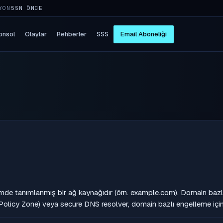
YON
5SN ÖNCE
onsol
Olaylar
Rehberler
SSS
Email Aboneliği
de tanımlanmış bir ağ kaynağıdır (örn. example.com). Domain bazlı Io
licy Zone) veya secure DNS resolver, domain bazlı engelleme için 