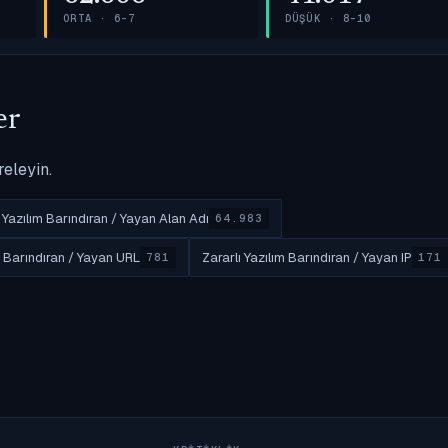
ORTA · 6–7
DÜŞÜK · 8–10
er
releyin.
ı Yazılım Barındıran / Yayan Alan Adı
64.983
m Barındıran / Yayan URL
Zararlı Yazılım Barındıran / Yayan IP
781
171