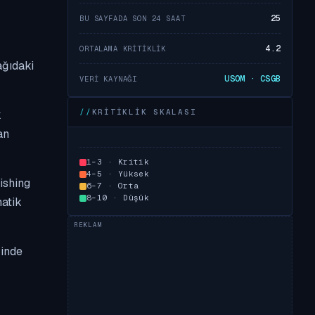
25
BU SAYFADA SON 24 SAAT
4.2
ORTALAMA KRITIKLIK
ağıdaki
USOM · CSGB
VERI KAYNAĞI
KRITIKLIK SKALASI
k
an
1–3 · Kritik
4–5 · Yüksek
ishing
6–7 · Orta
8–10 · Düşük
matik
çinde