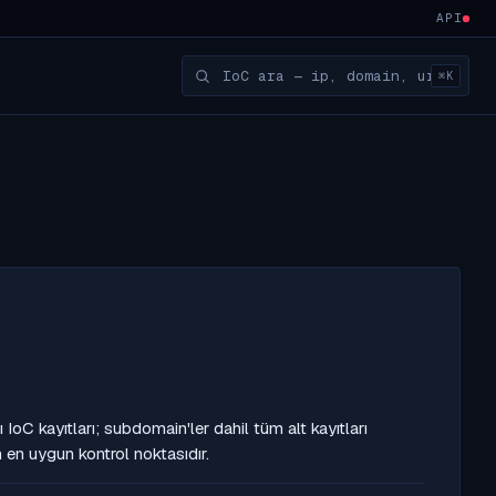
API
⌘K
C kayıtları; subdomain'ler dahil tüm alt kayıtları
en uygun kontrol noktasıdır.