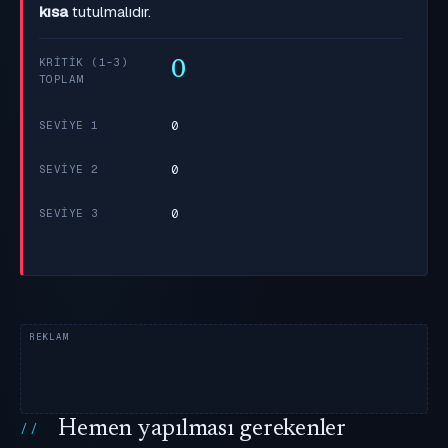
kısa
tutulmalıdır.
KRITIK (1–3)
0
TOPLAM
0
SEVIYE 1
0
SEVIYE 2
0
SEVIYE 3
Hemen yapılması gerekenler