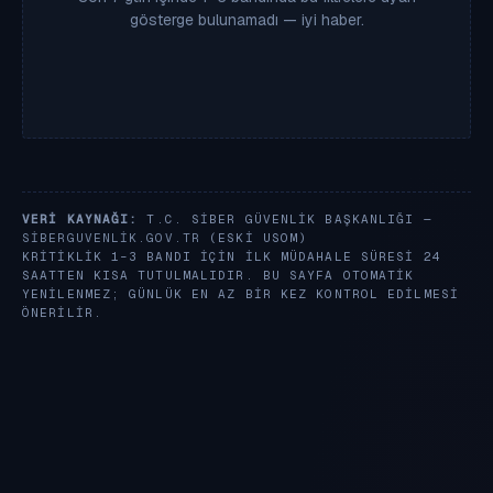
gösterge bulunamadı — iyi haber.
VERI KAYNAĞI:
T.C. SIBER GÜVENLIK BAŞKANLIĞI —
SIBERGUVENLIK.GOV.TR
(ESKI USOM)
KRITIKLIK 1–3 BANDI IÇIN ILK MÜDAHALE SÜRESI 24
SAATTEN KISA TUTULMALIDIR. BU SAYFA OTOMATIK
YENILENMEZ; GÜNLÜK EN AZ BIR KEZ KONTROL EDILMESI
ÖNERILIR.