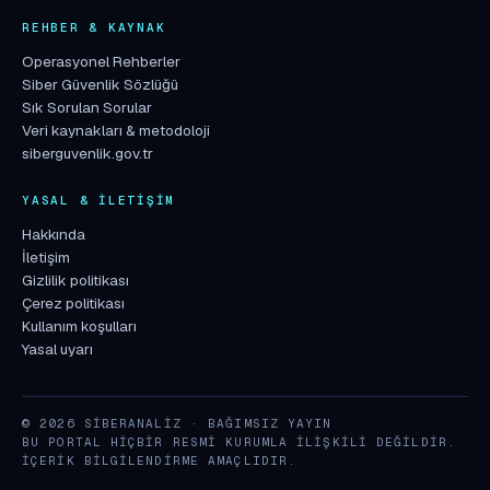
REHBER & KAYNAK
Operasyonel Rehberler
Siber Güvenlik Sözlüğü
Sık Sorulan Sorular
Veri kaynakları & metodoloji
siberguvenlik.gov.tr
YASAL & İLETIŞIM
Hakkında
İletişim
Gizlilik politikası
Çerez politikası
Kullanım koşulları
Yasal uyarı
© 2026 SIBERANALIZ · BAĞIMSIZ YAYIN
BU PORTAL HIÇBIR RESMI KURUMLA ILIŞKILI DEĞILDIR.
İÇERIK BILGILENDIRME AMAÇLIDIR.