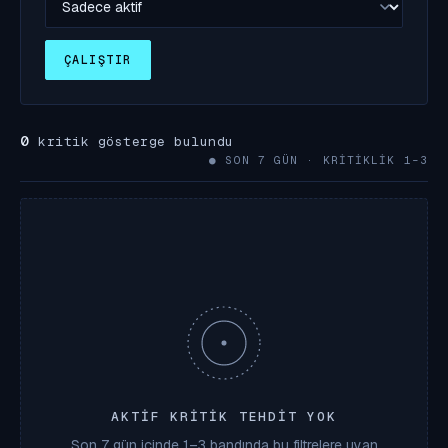
ÇALIŞTIR
0
kritik gösterge bulundu
● SON 7 GÜN · KRITIKLIK 1–3
AKTIF KRITIK TEHDIT YOK
Son 7 gün içinde 1–3 bandında bu filtrelere uyan