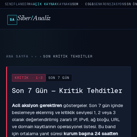
SINIFLANDIRMA
AÇIK KAYNAK
KAYNAK
USOM · CSGB
SENKRONIZASYON
5SN Ö
Siber
/
Analiz
SA
ANA SAYFA
›
SON KRITIK TEHDITLER
KRITIK · 1–3
SON 7 GÜN
Son 7 Gün — Kritik Tehditler
Acil aksiyon gerektiren
göstergeler. Son 7 gün içinde
beslemeye eklenmiş ve kritiklik seviyesi 1, 2 veya 3
olarak değerlendirilmiş zararlı IP, IPv6, ağ bloğu, URL
ve domain kayıtlarının operasyonel listesi. Bu band
için ortalama yanıt süresi
kurum başına 24 saatten