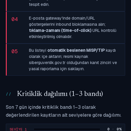
tespit edin.
E-posta gateway'inde domain/URL
04
göstergelerini inbound bloklamasına alın;
tıklama-zamanı (time-of-click)
URL kontrolü
etkinleştirilmiş olmalıdır.
Bu listeyi
otomatik beslenen MISP/TIP
kaydı
05
olarak içe aktarın; resmi kaynak
siberguvenlik.gov.tr olduğundan kanıt zinciri ve
yasal raporlama için saklayın.
Kritiklik dağılımı (1–3 bandı)
Son 7 gün içinde kritiklik bandı 1–3 olarak
değerlendirilen kayıtların alt seviyelere göre dağılımı.
0 · 0%
SEVIYE 1