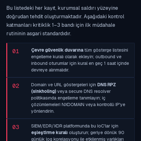
Bu listedeki her kayıt, kurumsal saldırı yüzeyine
doğrudan tehdit oluşturmaktadır. Aşağıdaki kontrol
katmanları kritiklik 1–3 bandı için ilk müdahale
rutininin asgari standardıdır.
Çevre güvenlik duvarına
tüm gösterge listesini
01
engelleme kuralı olarak ekleyin; outbound ve
inbound oturumlar için kural en geç 1 saat içinde
devreye alınmalıdır.
Domain ve URL göstergeleri için
DNS RPZ
02
(sinkholing)
veya secure DNS resolver
politikasında engelleme tanımlayın; iç
çözümlemeleri NXDOMAIN veya kontrollü IP'ye
yönlendirin.
SIEM/EDR/XDR platformunda bu IoC'lar için
03
eşleştirme kuralı
oluşturun; geriye dönük 90
günlük log korelasyonu ile etkilenmiş varlıkları