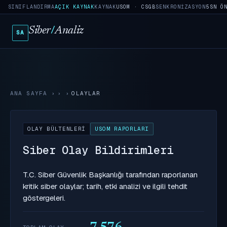
SINIFLANDIRMA
AÇIK KAYNAK
KAYNAK
USOM · CSGB
SENKRONIZASYON
5SN Ö
Siber
/
Analiz
SA
ANA SAYFA
›
OLAYLAR
OLAY BÜLTENLERI
USOM RAPORLARI
Siber Olay Bildirimleri
T.C. Siber Güvenlik Başkanlığı tarafından raporlanan
kritik siber olaylar; tarih, etki analizi ve ilgili tehdit
göstergeleri.