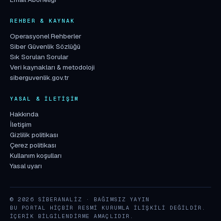
REHBER & KAYNAK
Operasyonel Rehberler
Siber Güvenlik Sözlüğü
Sık Sorulan Sorular
Veri kaynakları & metodoloji
siberguvenlik.gov.tr
YASAL & İLETIŞIM
Hakkında
İletişim
Gizlilik politikası
Çerez politikası
Kullanım koşulları
Yasal uyarı
© 2026 SIBERANALIZ · BAĞIMSIZ YAYIN
BU PORTAL HIÇBIR RESMI KURUMLA ILIŞKILI DEĞILDIR.
İÇERIK BILGILENDIRME AMAÇLIDIR.