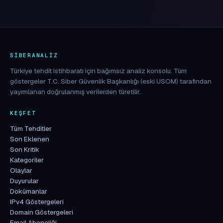
SIBERANALIZ
Türkiye tehdit istihbaratı için bağımsız analiz konsolu. Tüm
göstergeler T.C. Siber Güvenlik Başkanlığı (eski USOM) tarafından
yayımlanan doğrulanmış verilerden türetilir.
KEŞFET
Tüm Tehditler
Son Eklenen
Son Kritik
Kategoriler
Olaylar
Duyurular
Dokümanlar
IPv4 Göstergeleri
Domain Göstergeleri
Email Aboneliği