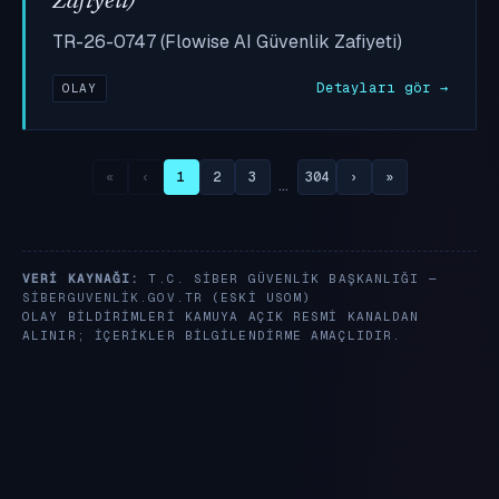
Zafiyeti)
TR-26-0747 (Flowise AI Güvenlik Zafiyeti)
Detayları gör →
OLAY
«
‹
1
2
3
304
›
»
…
VERI KAYNAĞI:
T.C. SIBER GÜVENLIK BAŞKANLIĞI —
SIBERGUVENLIK.GOV.TR
(ESKI USOM)
OLAY BILDIRIMLERI KAMUYA AÇIK RESMI KANALDAN
ALINIR; IÇERIKLER BILGILENDIRME AMAÇLIDIR.