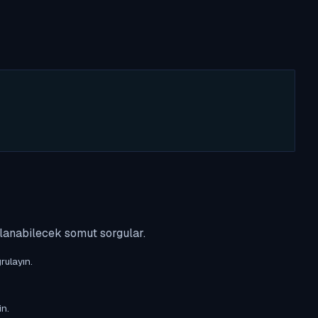
ulanabilecek somut sorgular.
rulayın.
in.