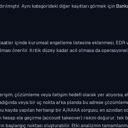
dırılmıştır. Aynı kategorideki diğer kayıtları görmek için
Banka
. Saatler içinde kurumsal engelleme listesine eklenmesi, EDR
ası önerilir. Kritik düzey kadar acil olmasa da operasyonel ön
erişim, çözümleme veya iletişim hedefi olarak yer alıyorsa, 
kladığında veya bir uç nokta arka planda bu adrese çözümleme t
 bu kayda yapılan herhangi bir A/AAAA sorgusu, en azından so
n hesap ele geçirme (account takeover) riskini doğurur; tek b
çin başlangıç noktası oluşturabilir. Etki analizinin tamamlan