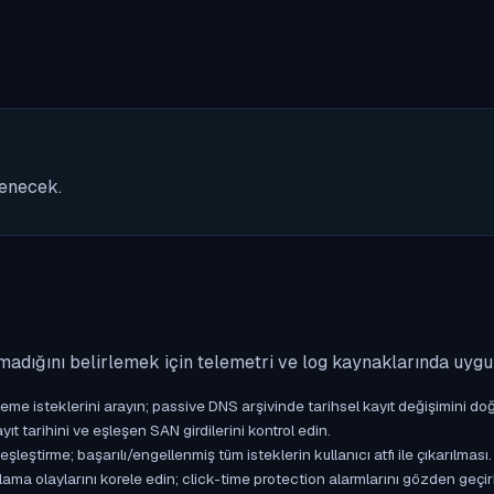
nenecek.
madığını belirlemek için telemetri ve log kaynaklarında uyg
isteklerini arayın; passive DNS arşivinde tarihsel kayıt değişimini doğ
yıt tarihini ve eşleşen SAN girdilerini kontrol edin.
ştirme; başarılı/engellenmiş tüm isteklerin kullanıcı atfı ile çıkarılması.
ama olaylarını korele edin; click-time protection alarmlarını gözden geçir