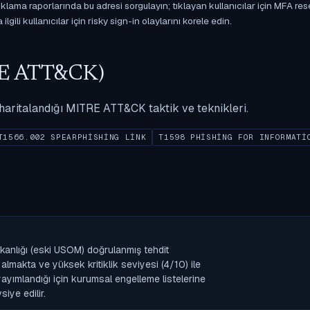
ama raporlarında bu adresi sorgulayın; tıklayan kullanıcılar için MFA res
gili kullanıcılar için risky sign-in olaylarını korele edin.
ITRE ATT&CK)
ak haritalandığı MITRE ATT&CK taktik ve teknikleri.
T1566.002 SPEARPHISHING LINK
T1598 PHISHING FOR INFORMATI
kanlığı (eski USOM) doğrulanmış tehdit
lmakta ve yüksek kritiklik seviyesi (4/10) ile
k yayımlandığı için kurumsal engelleme listelerine
iye edilir.