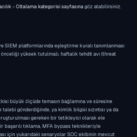
cılık - Oltalama kategorisi sayfasına
göz atabilirsiniz.
 ve SIEM platformlarında eşleştirme kuralı tanımlanması
celiği yüksek tutulmalı, haftalık tehdit avı (threat
etkisi büyük ölçüde temasın bağlamına ve süresine
alebi gönderdiğinde, ya kimlik bilgisi sızıntısı ya da
ruşturulması gereken bir tetikleyici olarak ele
ir başarılı tıklama, MFA bypass teknikleriyle
ması için yukarıdaki senaryolar SOC ekibinin mevcut