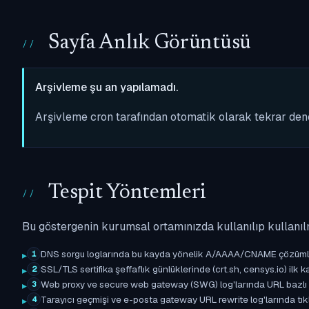
Sayfa Anlık Görüntüsü
Arşivleme şu an yapılamadı.
Arşivleme cron tarafından otomatik olarak tekrar de
Tespit Yöntemleri
Bu göstergenin kurumsal ortamınızda kullanılıp kullanıl
DNS sorgu loglarında bu kayda yönelik A/AAAA/CNAME çözümleme 
1
SSL/TLS sertifika şeffaflık günlüklerinde (crt.sh, censys.io) ilk ka
2
Web proxy ve secure web gateway (SWG) log'larında URL bazlı eşle
3
Tarayıcı geçmişi ve e-posta gateway URL rewrite log'larında tıkl
4