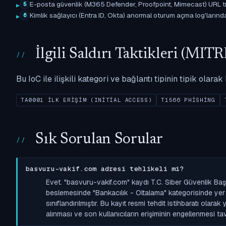
E-posta güvenlik (M365 Defender, Proofpoint, Mimecast) URL tıkl
5
Kimlik sağlayıcı (Entra ID, Okta) anormal oturum açma log'larında il
6
İlgili Saldırı Taktikleri (M
Bu IoC ile ilişkili kategori ve bağlantı tipinin tipik olar
TA0001 İLK ERIŞIM (INITIAL ACCESS)
T1566 PHISHING
Sık Sorulan Sorular
basvuru-vakif.com adresi tehlikeli mi?
Evet. "basvuru-vakif.com" kaydı T.C. Siber Güvenlik Baş
beslemesinde "Bankacılık - Oltalama" kategorisinde yer a
sınıflandırılmıştır. Bu kayıt resmi tehdit istihbaratı olara
alınması ve son kullanıcıların erişiminin engellenmesi tavs