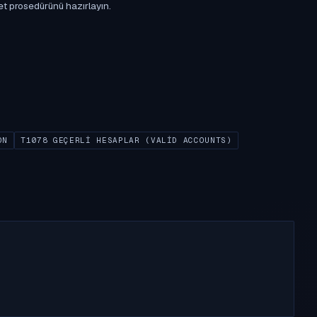
et prosedürünü hazırlayın.
ON
T1078 GEÇERLI HESAPLAR (VALID ACCOUNTS)