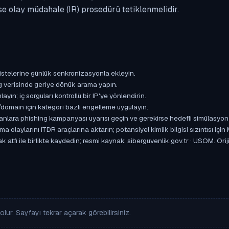
se olay müdahale (IR) prosedürü tetiklenmelidir.
istelerine günlük senkronizasyonla ekleyin.
og verisinde geriye dönük arama yapın.
yın; iç sorguları kontrollü bir IP'ye yönlendirin.
omain için kategori bazlı engelleme uygulayın.
ışanlara phishing kampanyası uyarısı geçin ve gerekirse hedefli simülasyon
aylarını ITDR araçlarına aktarın; potansiyel kimlik bilgisi sızıntısı için
 atfı ile birlikte kaydedin; resmi kaynak: siberguvenlik.gov.tr · USOM. Orij
lur. Sayfayı tekrar açarak görebilirsiniz.