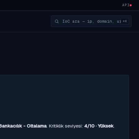
API
⌘K
Bankacılık - Oltalama
. Kritiklik seviyesi:
4/10 · Yüksek
.