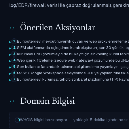
log/EDR/firewall verisi ile çapraz doğrulanmalı, gerekir
Önerilen Aksiyonlar
Bu göstergeyi mevcut güvenlik duvarı ve web proxy engelleme l
1
SIEM platformunda eşleştirme kuralı oluşturun; son 30 günlük l
2
Kurumsal DNS çözümleyicide bu kayıt için sinkholing kuralı tanımla
3
Web içerik filtreleme (secure web gateway) çözümünde bu URL/d
4
Son kullanıcı farkındalık takımına bilgilendirme yayımlayın; çal
5
M365/Google Workspace seviyesinde URL'ye yapılan tüm tıklama ol
6
Bu göstergeyi kurumsal tehdit istihbarat platformuna (TIP) kaynak
7
Domain Bilgisi
WHOIS bilgisi hazırlanıyor — yaklaşık 5 dakika içinde hazır o