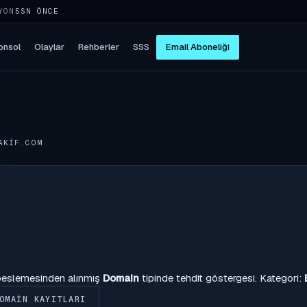
YON
5SN ÖNCE
onsol
Olaylar
Rehberler
SSS
Email Aboneliği
AKIF.COM
 beslemesinden alınmış
Domain
tipinde tehdit göstergesi. Kategori:
OMAIN KAYITLARI