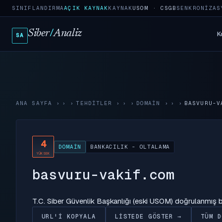
SINIFLANDIRMA
AÇIK KAYNAK
KAYNAK
USOM · CSGB
SENKRONIZAS
Siber
/
Analiz
K
SA
ANA SAYFA
›
TEHDITLER
›
DOMAIN
›
BASVURU-V
4
DOMAIN
BANKACILIK - OLTALAMA
YÜKSEK
basvuru-vakif.com
T.C. Siber Güvenlik Başkanlığı (eski USOM) doğrulanmış
URL'I KOPYALA
LISTEDE GÖSTER →
TÜM D