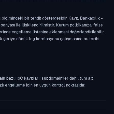
içimindeki bir tehdit göstergesidir. Kayıt, Bankacılık -
anyası ile ilişkilendirilmiştir. Kurum politikanıza, false
nde engelleme listesine eklenmesi değerlendirilebilir.
ek geriye dönük log korelasyonu çalışmasına bu tarihi
n bazlı IoC kayıtları; subdomain'ler dahil tüm alt
ı engelleme için en uygun kontrol noktasıdır.