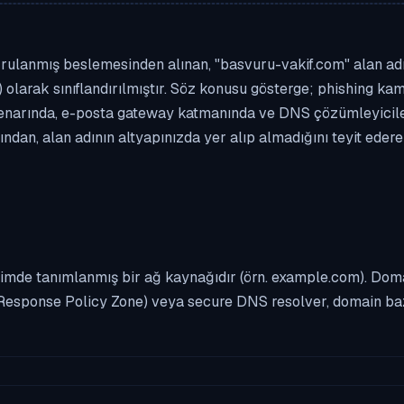
rulanmış beslemesinden alınan, "basvuru-vakif.com" alan adı b
 olarak sınıflandırılmıştır. Söz konusu gösterge; phishing kamp
enarında, e-posta gateway katmanında ve DNS çözümleyicileri
dan, alan adının altyapınızda yer alıp almadığını teyit eder
imde tanımlanmış bir ağ kaynağıdır (örn. example.com). Domai
Response Policy Zone) veya secure DNS resolver, domain bazl