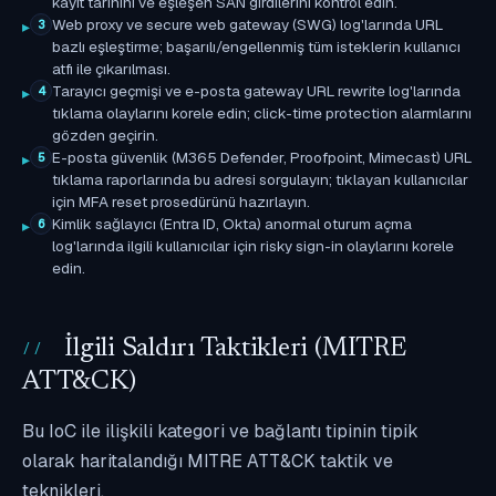
kayıt tarihini ve eşleşen SAN girdilerini kontrol edin.
Web proxy ve secure web gateway (SWG) log'larında URL
3
bazlı eşleştirme; başarılı/engellenmiş tüm isteklerin kullanıcı
atfı ile çıkarılması.
Tarayıcı geçmişi ve e-posta gateway URL rewrite log'larında
4
tıklama olaylarını korele edin; click-time protection alarmlarını
gözden geçirin.
E-posta güvenlik (M365 Defender, Proofpoint, Mimecast) URL
5
tıklama raporlarında bu adresi sorgulayın; tıklayan kullanıcılar
için MFA reset prosedürünü hazırlayın.
Kimlik sağlayıcı (Entra ID, Okta) anormal oturum açma
6
log'larında ilgili kullanıcılar için risky sign-in olaylarını korele
edin.
İlgili Saldırı Taktikleri (MITRE
ATT&CK)
Bu IoC ile ilişkili kategori ve bağlantı tipinin tipik
olarak haritalandığı MITRE ATT&CK taktik ve
teknikleri.