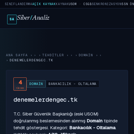
SINIFLANDIRMA
AÇIK KAYNAK
KAYNAK
USOM · CSGB
SENKRONIZASYON
5SN Ö
Siber
/
Analiz
SA
ANA SAYFA
›
TEHDITLER
›
DOMAIN
›
DENEMELERDENGEC.TK
4
DOMAIN
BANKACILIK - OLTALAMA
YÜKSEK
denemelerdengec.tk
T.C. Siber Güvenlik Başkanlığı (eski USOM)
doğrulanmış beslemesinden alınmış
Domain
tipinde
tehdit göstergesi. Kategori:
Bankacılık - Oltalama
.