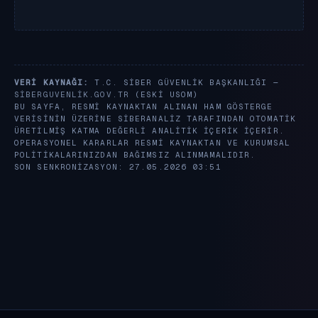
VERI KAYNAĞI:
T.C. SIBER GÜVENLIK BAŞKANLIĞI —
SIBERGUVENLIK.GOV.TR
(ESKI USOM)
BU SAYFA, RESMI KAYNAKTAN ALINAN HAM GÖSTERGE
VERISININ ÜZERINE SIBERANALIZ TARAFINDAN OTOMATIK
ÜRETILMIŞ KATMA DEĞERLI ANALITIK IÇERIK IÇERIR.
OPERASYONEL KARARLAR RESMI KAYNAKTAN VE KURUMSAL
POLITIKALARINIZDAN BAĞIMSIZ ALINMAMALIDIR.
SON SENKRONIZASYON: 27.05.2026 03:51