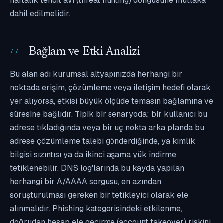
haftalık tehdit avı (threat hunting) döngüsüne mutlaka
dahil edilmelidir.
Bağlam ve Etki Analizi
Bu alan adı kurumsal altyapınızda herhangi bir
noktada erişim, çözümleme veya iletişim hedefi olarak
yer alıyorsa, etkisi büyük ölçüde temasın bağlamına ve
süresine bağlıdır. Tipik bir senaryoda; bir kullanıcı bu
adrese tıkladığında veya bir uç nokta arka planda bu
adrese çözümleme talebi gönderdiğinde, ya kimlik
bilgisi sızıntısı ya da ikinci aşama yük indirme
tetiklenebilir. DNS log'larında bu kayda yapılan
herhangi bir A/AAAA sorgusu, en azından
soruşturulması gereken bir tetikleyici olarak ele
alınmalıdır. Phishing kategorisindeki etkilenme,
doğrudan hesap ele geçirme (account takeover) riskini