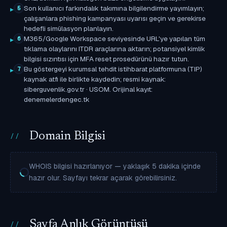
Son kullanıcı farkındalık takımına bilgilendirme yayımlayın;
5
çalışanlara phishing kampanyası uyarısı geçin ve gerekirse
hedefli simülasyon planlayın.
M365/Google Workspace seviyesinde URL'ye yapılan tüm
6
tıklama olaylarını ITDR araçlarına aktarın; potansiyel kimlik
bilgisi sızıntısı için MFA reset prosedürünü hazır tutun.
Bu göstergeyi kurumsal tehdit istihbarat platformuna (TIP)
7
kaynak atfı ile birlikte kaydedin; resmi kaynak:
siberguvenlik.gov.tr · USOM. Orijinal kayıt:
denemelerdengec.tk
Domain Bilgisi
WHOIS bilgisi hazırlanıyor — yaklaşık 5 dakika içinde
hazır olur. Sayfayı tekrar açarak görebilirsiniz.
Sayfa Anlık Görüntüsü