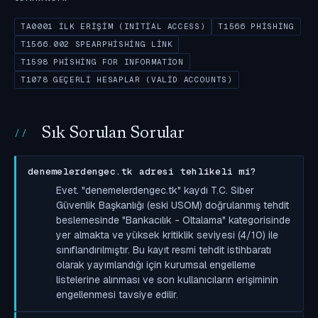
TA0001 İLK ERIŞIM (INITIAL ACCESS)
T1566 PHISHING
T1566.002 SPEARPHISHING LINK
T1598 PHISHING FOR INFORMATION
T1078 GEÇERLI HESAPLAR (VALID ACCOUNTS)
Sık Sorulan Sorular
denemelerdengec.tk adresi tehlikeli mi?
Evet. "denemelerdengec.tk" kaydı T.C. Siber
Güvenlik Başkanlığı (eski USOM) doğrulanmış tehdit
beslemesinde "Bankacılık - Oltalama" kategorisinde
yer almakta ve yüksek kritiklik seviyesi (4/10) ile
sınıflandırılmıştır. Bu kayıt resmi tehdit istihbaratı
olarak yayımlandığı için kurumsal engelleme
listelerine alınması ve son kullanıcıların erişiminin
engellenmesi tavsiye edilir.