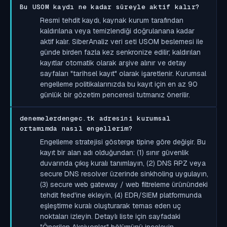
Bu USOM kaydı ne kadar süreyle aktif kalır?
Resmi tehdit kaydı, kaynak kurum tarafından
kaldırılana veya temizlendiği doğrulanana kadar
aktif kalır. SiberAnaliz veri seti USOM beslemesi ile
günde birden fazla kez senkronize edilir; kaldırılan
kayıtlar otomatik olarak arşive alınır ve detay
sayfaları "tarihsel kayıt" olarak işaretlenir. Kurumsal
engelleme politikalarınızda bu kayıt için en az 90
günlük bir gözetim penceresi tutmanız önerilir.
denemelerdengec.tk adresini kurumsal
ortamımda nasıl engellerim?
Engelleme stratejisi gösterge tipine göre değişir. Bu
kayıt bir alan adı olduğundan: (1) sınır güvenlik
duvarında çıkış kuralı tanımlayın, (2) DNS RPZ veya
secure DNS resolver üzerinde sinkholing uygulayın,
(3) secure web gateway / web filtreleme ürünündeki
tehdit feed'ine ekleyin, (4) EDR/SIEM platformunda
eşleştirme kuralı oluşturarak temas eden uç
noktaları izleyin. Detaylı liste için sayfadaki
"Önerilen Aksiyonlar" bölümünü inceleyin.