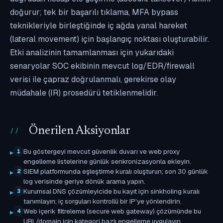
doğurur; tek bir başarılı tıklama, MFA bypass
teknikleriyle birleştiğinde iç ağda yanal hareket
(lateral movement) için başlangıç noktası oluşturabilir.
Etki analizinin tamamlanması için yukarıdaki
senaryolar SOC ekibinin mevcut log/EDR/firewall
verisi ile çapraz doğrulanmalı, gerekirse olay
müdahale (IR) prosedürü tetiklenmelidir.
Önerilen Aksiyonlar
Bu göstergeyi mevcut güvenlik duvarı ve web proxy
1
engelleme listelerine günlük senkronizasyonla ekleyin.
SIEM platformunda eşleştirme kuralı oluşturun; son 30 günlük
2
log verisinde geriye dönük arama yapın.
Kurumsal DNS çözümleyicide bu kayıt için sinkholing kuralı
3
tanımlayın; iç sorguları kontrollü bir IP'ye yönlendirin.
Web içerik filtreleme (secure web gateway) çözümünde bu
4
URL/domain için kategori bazlı engelleme uygulayın.