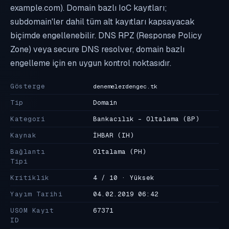
example.com). Domain bazlı IoC kayıtları;
subdomain'ler dahil tüm alt kayıtları kapsayacak
biçimde engellenebilir. DNS RPZ (Response Policy
Zone) veya secure DNS resolver, domain bazlı
engelleme için en uygun kontrol noktasıdır.
Gösterge
denemelerdengec.tk
Tip
Domain
Kategori
Bankacılık - Oltalama
(BP)
Kaynak
İHBAR
(IH)
Bağlantı
Oltalama
(PH)
Tipi
Kritiklik
4 / 10 · Yüksek
Yayım Tarihi
04.02.2019 06:42
USOM Kayıt
67371
ID