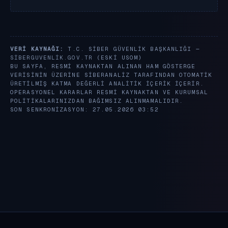
VERI KAYNAĞI:
T.C. SIBER GÜVENLIK BAŞKANLIĞI —
SIBERGUVENLIK.GOV.TR
(ESKI USOM)
BU SAYFA, RESMI KAYNAKTAN ALINAN HAM GÖSTERGE
VERISININ ÜZERINE SIBERANALIZ TARAFINDAN OTOMATIK
ÜRETILMIŞ KATMA DEĞERLI ANALITIK IÇERIK IÇERIR.
OPERASYONEL KARARLAR RESMI KAYNAKTAN VE KURUMSAL
POLITIKALARINIZDAN BAĞIMSIZ ALINMAMALIDIR.
SON SENKRONIZASYON: 27.05.2026 03:52