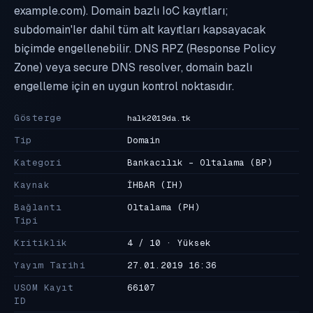
example.com). Domain bazlı IoC kayıtları;
subdomain'ler dahil tüm alt kayıtları kapsayacak
biçimde engellenebilir. DNS RPZ (Response Policy
Zone) veya secure DNS resolver, domain bazlı
engelleme için en uygun kontrol noktasıdır.
Gösterge
halk2019da.tk
Tip
Domain
Kategori
Bankacılık - Oltalama
(BP)
Kaynak
İHBAR
(IH)
Bağlantı
Oltalama
(PH)
Tipi
Kritiklik
4 / 10 · Yüksek
Yayım Tarihi
27.01.2019 16:36
USOM Kayıt
66107
ID