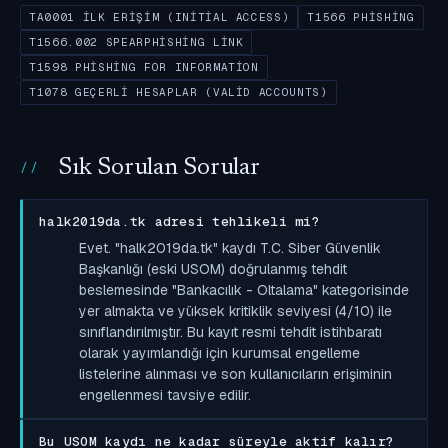
TA0001 İLK ERIŞIM (INITIAL ACCESS)
T1566 PHISHING
T1566.002 SPEARPHISHING LINK
T1598 PHISHING FOR INFORMATION
T1078 GEÇERLI HESAPLAR (VALID ACCOUNTS)
Sık Sorulan Sorular
halk2019da.tk adresi tehlikeli mi?
Evet. "halk2019da.tk" kaydı T.C. Siber Güvenlik
Başkanlığı (eski USOM) doğrulanmış tehdit
beslemesinde "Bankacılık - Oltalama" kategorisinde
yer almakta ve yüksek kritiklik seviyesi (4/10) ile
sınıflandırılmıştır. Bu kayıt resmi tehdit istihbaratı
olarak yayımlandığı için kurumsal engelleme
listelerine alınması ve son kullanıcıların erişiminin
engellenmesi tavsiye edilir.
Bu USOM kaydı ne kadar süreyle aktif kalır?