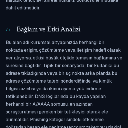
haftalık tehdit avı (threat hunting) döngüsüne mutlaka
dahil edilmelidir.
Bağlam ve Etki Analizi
Bu alan adı kurumsal altyapınızda herhangi bir
noktada erişim, çözümleme veya iletişim hedefi olarak
yer alıyorsa, etkisi büyük ölçüde temasın bağlamına ve
süresine bağlıdır. Tipik bir senaryoda; bir kullanıcı bu
adrese tıkladığında veya bir uç nokta arka planda bu
adrese çözümleme talebi gönderdiğinde, ya kimlik
bilgisi sızıntısı ya da ikinci aşama yük indirme
tetiklenebilir. DNS log'larında bu kayda yapılan
herhangi bir A/AAAA sorgusu, en azından
soruşturulması gereken bir tetikleyici olarak ele
alınmalıdır. Phishing kategorisindeki etkilenme,
doğrudan hesap ele geçirme (account takeover) riskini