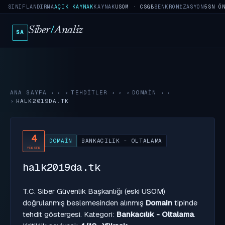
SINIFLANDIRMA
AÇIK KAYNAK
KAYNAK
USOM · CSGB
SENKRONIZASYON
5SN Ö
Siber
/
Analiz
SA
ANA SAYFA
›
TEHDITLER
›
DOMAIN
›
HALK2019DA.TK
4
DOMAIN
BANKACILIK - OLTALAMA
YÜKSEK
halk2019da.tk
T.C. Siber Güvenlik Başkanlığı (eski USOM)
doğrulanmış beslemesinden alınmış
Domain
tipinde
tehdit göstergesi. Kategori:
Bankacılık - Oltalama
.