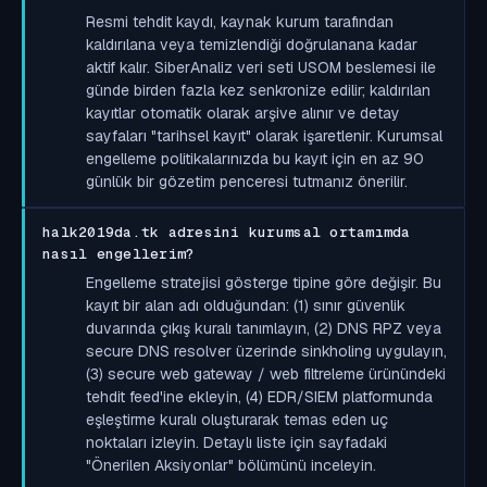
Resmi tehdit kaydı, kaynak kurum tarafından
kaldırılana veya temizlendiği doğrulanana kadar
aktif kalır. SiberAnaliz veri seti USOM beslemesi ile
günde birden fazla kez senkronize edilir; kaldırılan
kayıtlar otomatik olarak arşive alınır ve detay
sayfaları "tarihsel kayıt" olarak işaretlenir. Kurumsal
engelleme politikalarınızda bu kayıt için en az 90
günlük bir gözetim penceresi tutmanız önerilir.
halk2019da.tk adresini kurumsal ortamımda
nasıl engellerim?
Engelleme stratejisi gösterge tipine göre değişir. Bu
kayıt bir alan adı olduğundan: (1) sınır güvenlik
duvarında çıkış kuralı tanımlayın, (2) DNS RPZ veya
secure DNS resolver üzerinde sinkholing uygulayın,
(3) secure web gateway / web filtreleme ürünündeki
tehdit feed'ine ekleyin, (4) EDR/SIEM platformunda
eşleştirme kuralı oluşturarak temas eden uç
noktaları izleyin. Detaylı liste için sayfadaki
"Önerilen Aksiyonlar" bölümünü inceleyin.