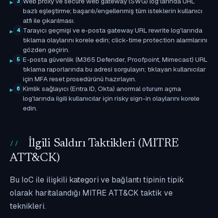
Web proxy ve secure web gateway (SWG) log'larında URL
3
bazlı eşleştirme; başarılı/engellenmiş tüm isteklerin kullanıcı
atfı ile çıkarılması.
Tarayıcı geçmişi ve e-posta gateway URL rewrite log'larında
4
tıklama olaylarını korele edin; click-time protection alarmlarını
gözden geçirin.
E-posta güvenlik (M365 Defender, Proofpoint, Mimecast) URL
5
tıklama raporlarında bu adresi sorgulayın; tıklayan kullanıcılar
için MFA reset prosedürünü hazırlayın.
Kimlik sağlayıcı (Entra ID, Okta) anormal oturum açma
6
log'larında ilgili kullanıcılar için risky sign-in olaylarını korele
edin.
İlgili Saldırı Taktikleri (MITRE
ATT&CK)
Bu IoC ile ilişkili kategori ve bağlantı tipinin tipik
olarak haritalandığı MITRE ATT&CK taktik ve
teknikleri.