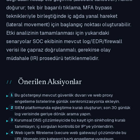
doğurur; tek bir başarılı tıklama, MFA bypass
teknikleriyle birleştiğinde iç ağda yanal hareket
(lateral movement) için başlangıç noktası oluşturabilir.
Etki analizinin tamamlanması için yukarıdaki
senaryolar SOC ekibinin mevcut log/EDR/firewall
verisi ile çapraz doğrulanmalı, gerekirse olay
müdahale (IR) prosedürü tetiklenmelidir.
Önerilen Aksiyonlar
Bu göstergeyi mevcut güvenlik duvarı ve web proxy
1
engelleme listelerine günlük senkronizasyonla ekleyin.
SIEM platformunda eşleştirme kuralı oluşturun; son 30 günlük
2
log verisinde geriye dönük arama yapın.
Kurumsal DNS çözümleyicide bu kayıt için sinkholing kuralı
3
tanımlayın; iç sorguları kontrollü bir IP'ye yönlendirin.
Web içerik filtreleme (secure web gateway) çözümünde bu
4
URL/domain için kategori bazlı engelleme uygulayın.