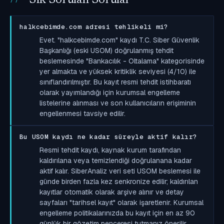
halkcebimde.com adresi tehlikeli mi?
Evet. "halkcebimde.com" kaydı T.C. Siber Güvenlik
Başkanlığı (eski USOM) doğrulanmış tehdit
beslemesinde "Bankacılık - Oltalama" kategorisinde
yer almakta ve yüksek kritiklik seviyesi (4/10) ile
sınıflandırılmıştır. Bu kayıt resmi tehdit istihbaratı
olarak yayımlandığı için kurumsal engelleme
listelerine alınması ve son kullanıcıların erişiminin
engellenmesi tavsiye edilir.
Bu USOM kaydı ne kadar süreyle aktif kalır?
Resmi tehdit kaydı, kaynak kurum tarafından
kaldırılana veya temizlendiği doğrulanana kadar
aktif kalır. SiberAnaliz veri seti USOM beslemesi ile
günde birden fazla kez senkronize edilir; kaldırılan
kayıtlar otomatik olarak arşive alınır ve detay
sayfaları "tarihsel kayıt" olarak işaretlenir. Kurumsal
engelleme politikalarınızda bu kayıt için en az 90
günlük bir gözetim penceresi tutmanız önerilir.