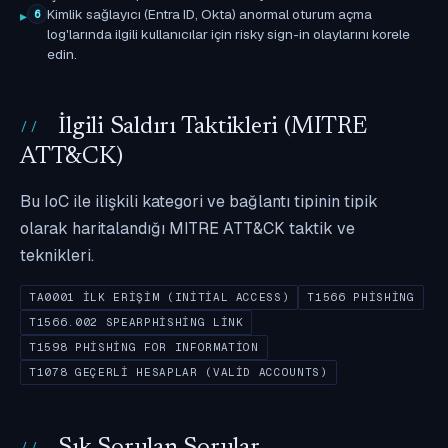
Kimlik sağlayıcı (Entra ID, Okta) anormal oturum açma
6
log'larında ilgili kullanıcılar için risky sign-in olaylarını korele
edin.
İlgili Saldırı Taktikleri (MITRE
ATT&CK)
Bu IoC ile ilişkili kategori ve bağlantı tipinin tipik
olarak haritalandığı MITRE ATT&CK taktik ve
teknikleri.
TA0001 İLK ERIŞIM (INITIAL ACCESS)
T1566 PHISHING
T1566.002 SPEARPHISHING LINK
T1598 PHISHING FOR INFORMATION
T1078 GEÇERLI HESAPLAR (VALID ACCOUNTS)
Sık Sorulan Sorular