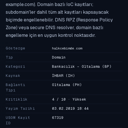
example.com). Domain bazlı IoC kayıtları;
subdomain'ler dahil tüm alt kayıtları kapsayacak
biçimde engellenebilir. DNS RPZ (Response Policy
Zone) veya secure DNS resolver, domain bazlı
engelleme için en uygun kontrol noktasıdır.
Gösterge
halkcebimde.com
Tip
Domain
Kategori
Bankacılık - Oltalama
(BP)
Kaynak
İHBAR
(IH)
Bağlantı
Oltalama
(PH)
Tipi
Kritiklik
4 / 10 · Yüksek
Yayım Tarihi
03.02.2019 18:44
USOM Kayıt
67319
ID