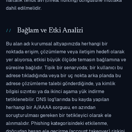
haftalık tehdit avı (threat hunting) döngüsüne mutlaka
dahil edilmelidir.
Bağlam ve Etki Analizi
Bu alan adı kurumsal altyapınızda herhangi bir
noktada erişim, çözümleme veya iletişim hedefi olarak
yer alıyorsa, etkisi büyük ölçüde temasın bağlamına ve
süresine bağlıdır. Tipik bir senaryoda; bir kullanıcı bu
adrese tıkladığında veya bir uç nokta arka planda bu
adrese çözümleme talebi gönderdiğinde, ya kimlik
bilgisi sızıntısı ya da ikinci aşama yük indirme
tetiklenebilir. DNS log'larında bu kayda yapılan
herhangi bir A/AAAA sorgusu, en azından
soruşturulması gereken bir tetikleyici olarak ele
alınmalıdır. Phishing kategorisindeki etkilenme,
doğrudan hesap ele geçirme (account takeover) riskini