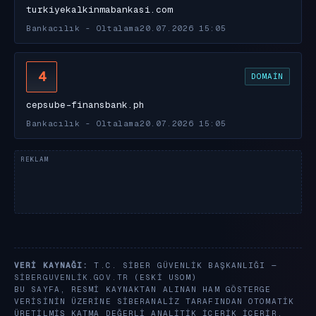
turkiyekalkinmabankasi.com
Bankacılık - Oltalama
20.07.2026 15:05
4
DOMAIN
cepsube-finansbank.ph
Bankacılık - Oltalama
20.07.2026 15:05
VERI KAYNAĞI:
T.C. SIBER GÜVENLIK BAŞKANLIĞI —
SIBERGUVENLIK.GOV.TR
(ESKI USOM)
BU SAYFA, RESMI KAYNAKTAN ALINAN HAM GÖSTERGE
VERISININ ÜZERINE SIBERANALIZ TARAFINDAN OTOMATIK
ÜRETILMIŞ KATMA DEĞERLI ANALITIK IÇERIK IÇERIR.