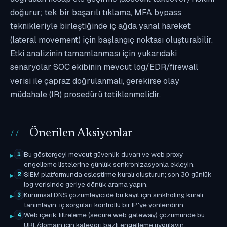
doğurur; tek bir başarılı tıklama, MFA bypass
teknikleriyle birleştiğinde iç ağda yanal hareket
(lateral movement) için başlangıç noktası oluşturabilir.
Etki analizinin tamamlanması için yukarıdaki
senaryolar SOC ekibinin mevcut log/EDR/firewall
verisi ile çapraz doğrulanmalı, gerekirse olay
müdahale (IR) prosedürü tetiklenmelidir.
Önerilen Aksiyonlar
Bu göstergeyi mevcut güvenlik duvarı ve web proxy
1
engelleme listelerine günlük senkronizasyonla ekleyin.
SIEM platformunda eşleştirme kuralı oluşturun; son 30 günlük
2
log verisinde geriye dönük arama yapın.
Kurumsal DNS çözümleyicide bu kayıt için sinkholing kuralı
3
tanımlayın; iç sorguları kontrollü bir IP'ye yönlendirin.
Web içerik filtreleme (secure web gateway) çözümünde bu
4
URL/domain için kategori bazlı engelleme uygulayın.