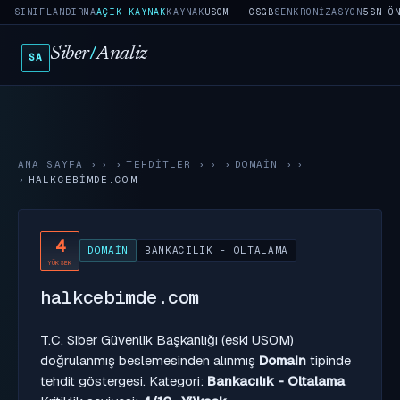
SINIFLANDIRMA
AÇIK KAYNAK
KAYNAK
USOM · CSGB
SENKRONIZASYON
5SN Ö
Siber
/
Analiz
SA
ANA SAYFA
›
TEHDITLER
›
DOMAIN
›
HALKCEBIMDE.COM
4
DOMAIN
BANKACILIK - OLTALAMA
YÜKSEK
halkcebimde.com
T.C. Siber Güvenlik Başkanlığı (eski USOM)
doğrulanmış beslemesinden alınmış
Domain
tipinde
tehdit göstergesi. Kategori:
Bankacılık - Oltalama
.