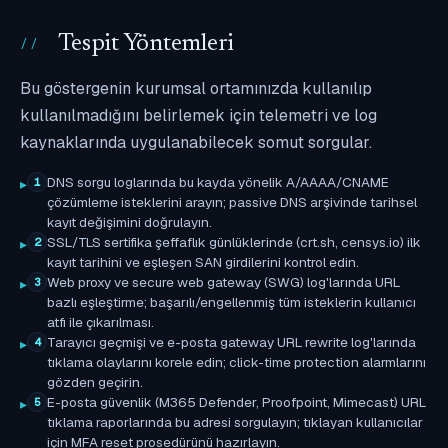
Tespit Yöntemleri
Bu göstergenin kurumsal ortamınızda kullanılıp
kullanılmadığını belirlemek için telemetri ve log
kaynaklarında uygulanabilecek somut sorgular.
DNS sorgu loglarında bu kayda yönelik A/AAAA/CNAME
1
çözümleme isteklerini arayın; passive DNS arşivinde tarihsel
kayıt değişimini doğrulayın.
SSL/TLS sertifika şeffaflık günlüklerinde (crt.sh, censys.io) ilk
2
kayıt tarihini ve eşleşen SAN girdilerini kontrol edin.
Web proxy ve secure web gateway (SWG) log'larında URL
3
bazlı eşleştirme; başarılı/engellenmiş tüm isteklerin kullanıcı
atfı ile çıkarılması.
Tarayıcı geçmişi ve e-posta gateway URL rewrite log'larında
4
tıklama olaylarını korele edin; click-time protection alarmlarını
gözden geçirin.
E-posta güvenlik (M365 Defender, Proofpoint, Mimecast) URL
5
tıklama raporlarında bu adresi sorgulayın; tıklayan kullanıcılar
için MFA reset prosedürünü hazırlayın.