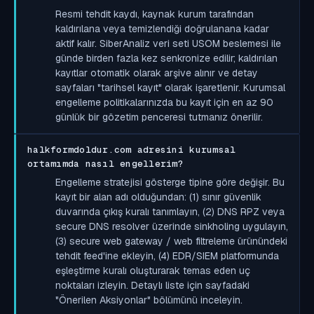
Resmi tehdit kaydı, kaynak kurum tarafından
kaldırılana veya temizlendiği doğrulanana kadar
aktif kalır. SiberAnaliz veri seti USOM beslemesi ile
günde birden fazla kez senkronize edilir; kaldırılan
kayıtlar otomatik olarak arşive alınır ve detay
sayfaları "tarihsel kayıt" olarak işaretlenir. Kurumsal
engelleme politikalarınızda bu kayıt için en az 90
günlük bir gözetim penceresi tutmanız önerilir.
halkformdoldur.com adresini kurumsal
ortamımda nasıl engellerim?
Engelleme stratejisi gösterge tipine göre değişir. Bu
kayıt bir alan adı olduğundan: (1) sınır güvenlik
duvarında çıkış kuralı tanımlayın, (2) DNS RPZ veya
secure DNS resolver üzerinde sinkholing uygulayın,
(3) secure web gateway / web filtreleme ürünündeki
tehdit feed'ine ekleyin, (4) EDR/SIEM platformunda
eşleştirme kuralı oluşturarak temas eden uç
noktaları izleyin. Detaylı liste için sayfadaki
"Önerilen Aksiyonlar" bölümünü inceleyin.