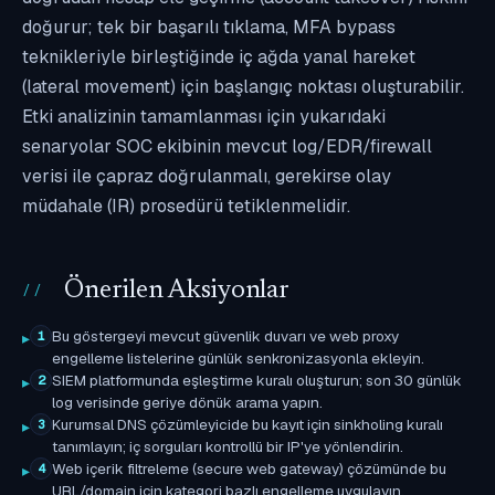
doğurur; tek bir başarılı tıklama, MFA bypass
teknikleriyle birleştiğinde iç ağda yanal hareket
(lateral movement) için başlangıç noktası oluşturabilir.
Etki analizinin tamamlanması için yukarıdaki
senaryolar SOC ekibinin mevcut log/EDR/firewall
verisi ile çapraz doğrulanmalı, gerekirse olay
müdahale (IR) prosedürü tetiklenmelidir.
Önerilen Aksiyonlar
Bu göstergeyi mevcut güvenlik duvarı ve web proxy
1
engelleme listelerine günlük senkronizasyonla ekleyin.
SIEM platformunda eşleştirme kuralı oluşturun; son 30 günlük
2
log verisinde geriye dönük arama yapın.
Kurumsal DNS çözümleyicide bu kayıt için sinkholing kuralı
3
tanımlayın; iç sorguları kontrollü bir IP'ye yönlendirin.
Web içerik filtreleme (secure web gateway) çözümünde bu
4
URL/domain için kategori bazlı engelleme uygulayın.