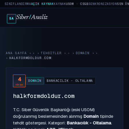
SINIFLANDIRMA
AÇIK KAYNAK
KAYNAK
USOM · CSGB
SENKRONIZASYON
5SN Ö
Siber
/
Analiz
SA
ANA SAYFA
›
TEHDITLER
›
DOMAIN
›
HALKFORMDOLDUR.COM
4
DOMAIN
BANKACILIK - OLTALAMA
YÜKSEK
halkformdoldur.com
T.C. Siber Güvenlik Başkanlığı (eski USOM)
doğrulanmış beslemesinden alınmış
Domain
tipinde
tehdit göstergesi. Kategori:
Bankacılık - Oltalama
.