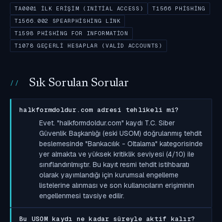
TA0001 İLK ERIŞIM (INITIAL ACCESS)
T1566 PHISHING
T1566.002 SPEARPHISHING LINK
T1598 PHISHING FOR INFORMATION
T1078 GEÇERLI HESAPLAR (VALID ACCOUNTS)
Sık Sorulan Sorular
halkformdoldur.com adresi tehlikeli mi?
Evet. "halkformdoldur.com" kaydı T.C. Siber
Güvenlik Başkanlığı (eski USOM) doğrulanmış tehdit
beslemesinde "Bankacılık - Oltalama" kategorisinde
yer almakta ve yüksek kritiklik seviyesi (4/10) ile
sınıflandırılmıştır. Bu kayıt resmi tehdit istihbaratı
olarak yayımlandığı için kurumsal engelleme
listelerine alınması ve son kullanıcıların erişiminin
engellenmesi tavsiye edilir.
Bu USOM kaydı ne kadar süreyle aktif kalır?