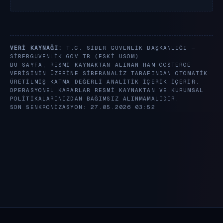
VERI KAYNAĞI:
T.C. SIBER GÜVENLIK BAŞKANLIĞI —
SIBERGUVENLIK.GOV.TR
(ESKI USOM)
BU SAYFA, RESMI KAYNAKTAN ALINAN HAM GÖSTERGE
VERISININ ÜZERINE SIBERANALIZ TARAFINDAN OTOMATIK
ÜRETILMIŞ KATMA DEĞERLI ANALITIK IÇERIK IÇERIR.
OPERASYONEL KARARLAR RESMI KAYNAKTAN VE KURUMSAL
POLITIKALARINIZDAN BAĞIMSIZ ALINMAMALIDIR.
SON SENKRONIZASYON: 27.05.2026 03:52