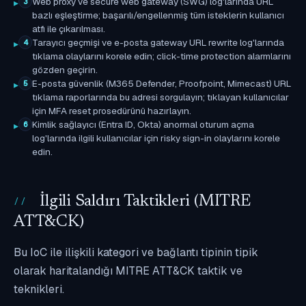
Web proxy ve secure web gateway (SWG) log'larında URL
3
bazlı eşleştirme; başarılı/engellenmiş tüm isteklerin kullanıcı
atfı ile çıkarılması.
Tarayıcı geçmişi ve e-posta gateway URL rewrite log'larında
4
tıklama olaylarını korele edin; click-time protection alarmlarını
gözden geçirin.
E-posta güvenlik (M365 Defender, Proofpoint, Mimecast) URL
5
tıklama raporlarında bu adresi sorgulayın; tıklayan kullanıcılar
için MFA reset prosedürünü hazırlayın.
Kimlik sağlayıcı (Entra ID, Okta) anormal oturum açma
6
log'larında ilgili kullanıcılar için risky sign-in olaylarını korele
edin.
İlgili Saldırı Taktikleri (MITRE
ATT&CK)
Bu IoC ile ilişkili kategori ve bağlantı tipinin tipik
olarak haritalandığı MITRE ATT&CK taktik ve
teknikleri.