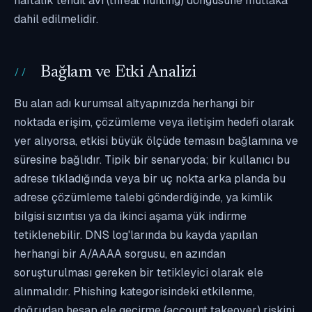
haftalık tehdit avı (threat hunting) döngüsüne mutlaka
dahil edilmelidir.
Bağlam ve Etki Analizi
Bu alan adı kurumsal altyapınızda herhangi bir
noktada erişim, çözümleme veya iletişim hedefi olarak
yer alıyorsa, etkisi büyük ölçüde temasın bağlamına ve
süresine bağlıdır. Tipik bir senaryoda; bir kullanıcı bu
adrese tıkladığında veya bir uç nokta arka planda bu
adrese çözümleme talebi gönderdiğinde, ya kimlik
bilgisi sızıntısı ya da ikinci aşama yük indirme
tetiklenebilir. DNS log'larında bu kayda yapılan
herhangi bir A/AAAA sorgusu, en azından
soruşturulması gereken bir tetikleyici olarak ele
alınmalıdır. Phishing kategorisindeki etkilenme,
doğrudan hesap ele geçirme (account takeover) riskini