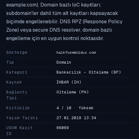
example.com). Domain bazlı IoC kayıtları;
subdomain'ler dahil tüm alt kayıtları kapsayacak
biçimde engellenebilir. DNS RPZ (Response Policy
Zone) veya secure DNS resolver, domain bazlı
engelleme için en uygun kontrol noktasıdır.
Gösterge
halkformdoldur.com
Tip
Domain
Kategori
Bankacılık - Oltalama
(BP)
Kaynak
İHBAR
(IH)
Bağlantı
Oltalama
(PH)
Tipi
Kritiklik
4 / 10 · Yüksek
Yayım Tarihi
27.01.2019 13:34
USOM Kayıt
66069
ID