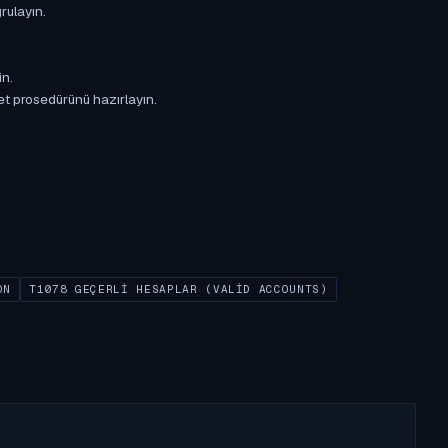
rulayın.
in.
et prosedürünü hazırlayın.
ON
T1078 GEÇERLI HESAPLAR (VALID ACCOUNTS)