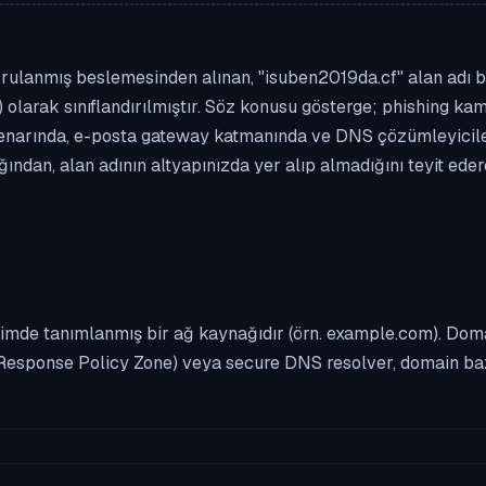
rulanmış beslemesinden alınan, "isuben2019da.cf" alan adı biçi
 olarak sınıflandırılmıştır. Söz konusu gösterge; phishing kamp
enarında, e-posta gateway katmanında ve DNS çözümleyicileri
ndan, alan adının altyapınızda yer alıp almadığını teyit ede
imde tanımlanmış bir ağ kaynağıdır (örn. example.com). Domai
Response Policy Zone) veya secure DNS resolver, domain bazl