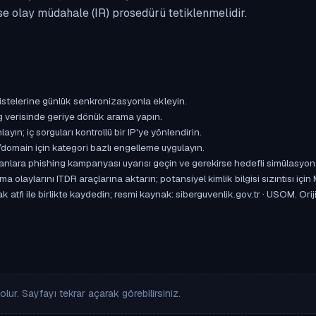
se olay müdahale (IR) prosedürü tetiklenmelidir.
istelerine günlük senkronizasyonla ekleyin.
og verisinde geriye dönük arama yapın.
yın; iç sorguları kontrollü bir IP'ye yönlendirin.
omain için kategori bazlı engelleme uygulayın.
ışanlara phishing kampanyası uyarısı geçin ve gerekirse hedefli simülasyon
aylarını ITDR araçlarına aktarın; potansiyel kimlik bilgisi sızıntısı için
 atfı ile birlikte kaydedin; resmi kaynak: siberguvenlik.gov.tr · USOM. Ori
lur. Sayfayı tekrar açarak görebilirsiniz.