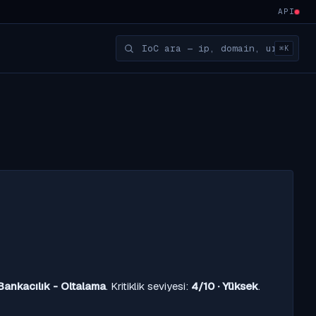
API
⌘K
Bankacılık - Oltalama
. Kritiklik seviyesi:
4/10 · Yüksek
.