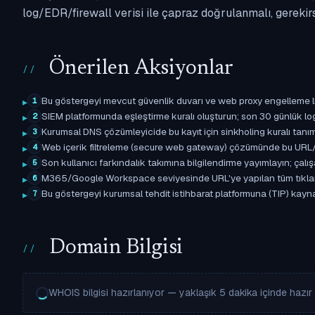
log/EDR/firewall verisi ile çapraz doğrulanmalı, gerekir
Önerilen Aksiyonlar
Bu göstergeyi mevcut güvenlik duvarı ve web proxy engelleme l
1
SIEM platformunda eşleştirme kuralı oluşturun; son 30 günlük l
2
Kurumsal DNS çözümleyicide bu kayıt için sinkholing kuralı tanımla
3
Web içerik filtreleme (secure web gateway) çözümünde bu URL/d
4
Son kullanıcı farkındalık takımına bilgilendirme yayımlayın; çal
5
M365/Google Workspace seviyesinde URL'ye yapılan tüm tıklama ol
6
Bu göstergeyi kurumsal tehdit istihbarat platformuna (TIP) kaynak
7
Domain Bilgisi
WHOIS bilgisi hazırlanıyor — yaklaşık 5 dakika içinde hazır o