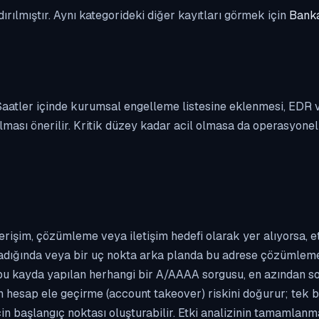
dırılmıştır. Aynı kategorideki diğer kayıtları görmek için
Banka
. Saatler içinde kurumsal engelleme listesine eklenmesi, EDR
ası önerilir. Kritik düzey kadar acil olmasa da operasyonel ön
erişim, çözümleme veya iletişim hedefi olarak yer alıyorsa, 
kladığında veya bir uç nokta arka planda bu adrese çözümleme t
 bu kayda yapılan herhangi bir A/AAAA sorgusu, en azından so
n hesap ele geçirme (account takeover) riskini doğurur; tek b
çin başlangıç noktası oluşturabilir. Etki analizinin tamamlan