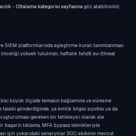
cılık - Oltalama kategorisi sayfasına
göz atabilirsiniz.
 ve SIEM platformlarında eşleştirme kuralı tanımlanması
celiği yüksek tutulmalı, haftalık tehdit avı (threat
etkisi büyük ölçüde temasın bağlamına ve süresine
alebi gönderdiğinde, ya kimlik bilgisi sızıntısı ya da
ruşturulması gereken bir tetikleyici olarak ele
ir başarılı tıklama, MFA bypass teknikleriyle
ması için yukarıdaki senaryolar SOC ekibinin mevcut