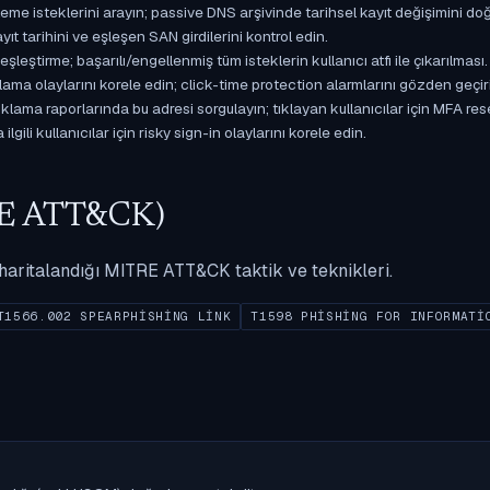
isteklerini arayın; passive DNS arşivinde tarihsel kayıt değişimini doğ
yıt tarihini ve eşleşen SAN girdilerini kontrol edin.
ştirme; başarılı/engellenmiş tüm isteklerin kullanıcı atfı ile çıkarılması.
ama olaylarını korele edin; click-time protection alarmlarını gözden geçir
ama raporlarında bu adresi sorgulayın; tıklayan kullanıcılar için MFA res
gili kullanıcılar için risky sign-in olaylarını korele edin.
ITRE ATT&CK)
ak haritalandığı MITRE ATT&CK taktik ve teknikleri.
T1566.002 SPEARPHISHING LINK
T1598 PHISHING FOR INFORMATI