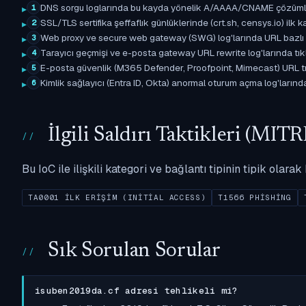
DNS sorgu loglarında bu kayda yönelik A/AAAA/CNAME çözümleme 
1
SSL/TLS sertifika şeffaflık günlüklerinde (crt.sh, censys.io) ilk ka
2
Web proxy ve secure web gateway (SWG) log'larında URL bazlı eşle
3
Tarayıcı geçmişi ve e-posta gateway URL rewrite log'larında tıkl
4
E-posta güvenlik (M365 Defender, Proofpoint, Mimecast) URL tıkl
5
Kimlik sağlayıcı (Entra ID, Okta) anormal oturum açma log'larında il
6
İlgili Saldırı Taktikleri (M
Bu IoC ile ilişkili kategori ve bağlantı tipinin tipik olar
TA0001 İLK ERIŞIM (INITIAL ACCESS)
T1566 PHISHING
Sık Sorulan Sorular
isuben2019da.cf adresi tehlikeli mi?