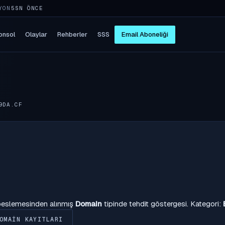
YON
5SN ÖNCE
onsol
Olaylar
Rehberler
SSS
Email Aboneliği
9DA.CF
 beslemesinden alınmış
Domain
tipinde tehdit göstergesi. Kategori:
OMAIN KAYITLARI