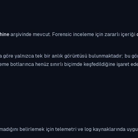
hine
arşivinde mevcut. Forensic inceleme için zararlı içeriği
 göre yalnızca tek bir anlık görüntüsü bulunmaktadır; bu görü
eme botlarınca henüz sınırlı biçimde keşfedildiğine işaret edeb
madığını belirlemek için telemetri ve log kaynaklarında uyg