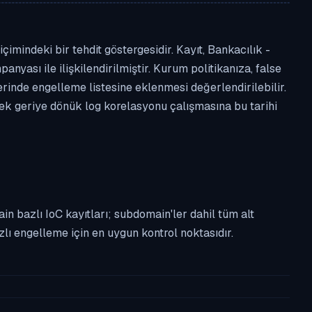
mindeki bir tehdit göstergesidir. Kayıt, Bankacılık -
anyası ile ilişkilendirilmiştir. Kurum politikanıza, false
nde engelleme listesine eklenmesi değerlendirilebilir.
rek geriye dönük log korelasyonu çalışmasına bu tarihi
n bazlı IoC kayıtları; subdomain'ler dahil tüm alt
ı engelleme için en uygun kontrol noktasıdır.