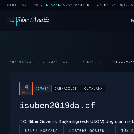
SINIFLANDIRMA
AÇIK KAYNAK
KAYNAK
USOM · CSGB
SENKRONIZAS
Siber
/
Analiz
K
SA
ANA SAYFA
›
TEHDITLER
›
DOMAIN
›
ISUBEN201
4
DOMAIN
BANKACILIK - OLTALAMA
YÜKSEK
isuben2019da.cf
T.C. Siber Güvenlik Başkanlığı (eski USOM) doğrulanmış
URL'I KOPYALA
LISTEDE GÖSTER →
TÜM D