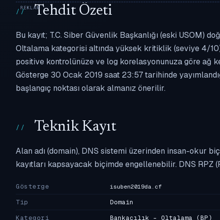
Tehdit Özeti
Bu kayıt; T.C. Siber Güvenlik Başkanlığı (eski USOM) doğ
Oltalama kategorisi altında yüksek kritiklik (seviye 4/10)
positive kontrolünüze ve log korelasyonunuza göre ağ k
Gösterge 30 Ocak 2019 saat 23:57 tarihinde yayımlandığı
başlangıç noktası olarak almanız önerilir.
Teknik Kayıt
Alan adı (domain), DNS sistemi üzerinden insan-okur biç
kayıtları kapsayacak biçimde engellenebilir. DNS RPZ (
Gösterge
isuben2019da.cf
Tip
Domain
Kategori
Bankacılık - Oltalama
(BP)