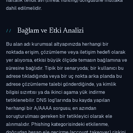
haftalık tehdit avı (threat hunting) döngüsüne mutlaka
dahil edilmelidir.
Bağlam ve Etki Analizi
Bu alan adı kurumsal altyapınızda herhangi bir
noktada erişim, çözümleme veya iletişim hedefi olarak
yer alıyorsa, etkisi büyük ölçüde temasın bağlamına ve
süresine bağlıdır. Tipik bir senaryoda; bir kullanıcı bu
adrese tıkladığında veya bir uç nokta arka planda bu
adrese çözümleme talebi gönderdiğinde, ya kimlik
bilgisi sızıntısı ya da ikinci aşama yük indirme
tetiklenebilir. DNS log'larında bu kayda yapılan
herhangi bir A/AAAA sorgusu, en azından
soruşturulması gereken bir tetikleyici olarak ele
alınmalıdır. Phishing kategorisindeki etkilenme,
doğrudan hesap ele geçirme (account takeover) riskini