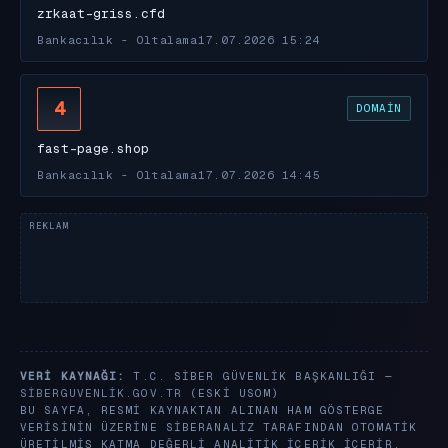
zrkaat-griss.cfd
Bankacılık - Oltalama
17.07.2026 15:24
4
DOMAIN
fast-page.shop
Bankacılık - Oltalama
17.07.2026 14:45
VERI KAYNAĞI:
T.C. SIBER GÜVENLIK BAŞKANLIĞI —
SIBERGUVENLIK.GOV.TR
(ESKI USOM)
BU SAYFA, RESMI KAYNAKTAN ALINAN HAM GÖSTERGE
VERISININ ÜZERINE SIBERANALIZ TARAFINDAN OTOMATIK
ÜRETILMIŞ KATMA DEĞERLI ANALITIK IÇERIK IÇERIR.