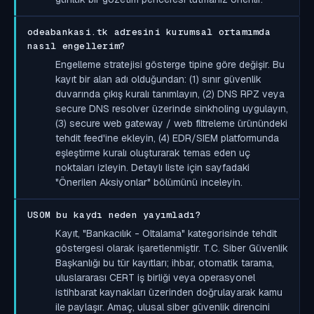
odeabankasi.tk adresini kurumsal ortamımda
nasıl engellerim?
Engelleme stratejisi gösterge tipine göre değişir. Bu
kayıt bir alan adı olduğundan: (1) sınır güvenlik
duvarında çıkış kuralı tanımlayın, (2) DNS RPZ veya
secure DNS resolver üzerinde sinkholing uygulayın,
(3) secure web gateway / web filtreleme ürünündeki
tehdit feed'ine ekleyin, (4) EDR/SIEM platformunda
eşleştirme kuralı oluşturarak temas eden uç
noktaları izleyin. Detaylı liste için sayfadaki
"Önerilen Aksiyonlar" bölümünü inceleyin.
USOM bu kaydı neden yayımladı?
Kayıt, "Bankacılık - Oltalama" kategorisinde tehdit
göstergesi olarak işaretlenmiştir. T.C. Siber Güvenlik
Başkanlığı bu tür kayıtları; ihbar, otomatik tarama,
uluslararası CERT iş birliği veya operasyonel
istihbarat kaynakları üzerinden doğrulayarak kamu
ile paylaşır. Amaç, ulusal siber güvenlik direncini