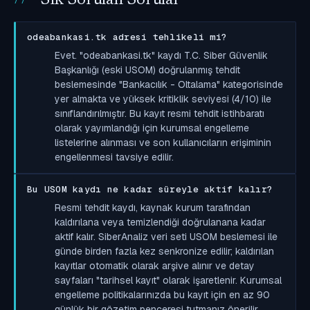
odeabankasi.tk adresi tehlikeli mi?
Evet. "odeabankasi.tk" kaydı T.C. Siber Güvenlik
Başkanlığı (eski USOM) doğrulanmış tehdit
beslemesinde "Bankacılık - Oltalama" kategorisinde
yer almakta ve yüksek kritiklik seviyesi (4/10) ile
sınıflandırılmıştır. Bu kayıt resmi tehdit istihbaratı
olarak yayımlandığı için kurumsal engelleme
listelerine alınması ve son kullanıcıların erişiminin
engellenmesi tavsiye edilir.
Bu USOM kaydı ne kadar süreyle aktif kalır?
Resmi tehdit kaydı, kaynak kurum tarafından
kaldırılana veya temizlendiği doğrulanana kadar
aktif kalır. SiberAnaliz veri seti USOM beslemesi ile
günde birden fazla kez senkronize edilir; kaldırılan
kayıtlar otomatik olarak arşive alınır ve detay
sayfaları "tarihsel kayıt" olarak işaretlenir. Kurumsal
engelleme politikalarınızda bu kayıt için en az 90
günlük bir gözetim penceresi tutmanız önerilir.