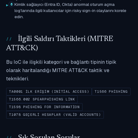
Kimlik sağlayıcı (Entra ID, Okta) anormal oturum açma
6
log'larında ilgili kullanıcılar için risky sign-in olaylarını korele
edin.
İlgili Saldırı Taktikleri (MITRE
ATT&CK)
Bu IoC ile ilişkili kategori ve bağlantı tipinin tipik
olarak haritalandığı MITRE ATT&CK taktik ve
teknikleri.
TA0001 İLK ERIŞIM (INITIAL ACCESS)
T1566 PHISHING
T1566.002 SPEARPHISHING LINK
T1598 PHISHING FOR INFORMATION
T1078 GEÇERLI HESAPLAR (VALID ACCOUNTS)
Sık Sorulan Sorular