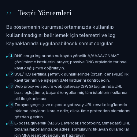
Tespit Yöntemleri
Bu göstergenin kurumsal ortamınızda kullanılıp
kullanılmadığını belirlemek için telemetri ve log
kaynaklarında uygulanabilecek somut sorgular.
DNS sorgu loglarında bu kayda yönelik A/AAAA/CNAME
1
çözümleme isteklerini arayın; passive DNS arşivinde tarihsel
kayıt değişimini doğrulayın.
SSL/TLS sertifika şeffaflık günlüklerinde (crt.sh, censys.io) ilk
2
kayıt tarihini ve eşleşen SAN girdilerini kontrol edin.
Web proxy ve secure web gateway (SWG) log'larında URL
3
bazlı eşleştirme; başarılı/engellenmiş tüm isteklerin kullanıcı
atfı ile çıkarılması.
Tarayıcı geçmişi ve e-posta gateway URL rewrite log'larında
4
tıklama olaylarını korele edin; click-time protection alarmlarını
gözden geçirin.
E-posta güvenlik (M365 Defender, Proofpoint, Mimecast) URL
5
tıklama raporlarında bu adresi sorgulayın; tıklayan kullanıcılar
için MFA reset prosedürünü hazırlayın.