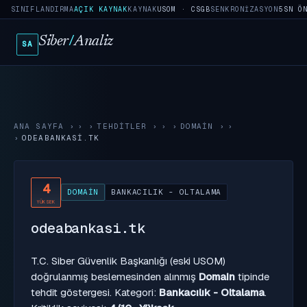
SINIFLANDIRMA
AÇIK KAYNAK
KAYNAK
USOM · CSGB
SENKRONIZASYON
5SN Ö
Siber
/
Analiz
SA
ANA SAYFA
›
TEHDITLER
›
DOMAIN
›
ODEABANKASI.TK
4
DOMAIN
BANKACILIK - OLTALAMA
YÜKSEK
odeabankasi.tk
T.C. Siber Güvenlik Başkanlığı (eski USOM)
doğrulanmış beslemesinden alınmış
Domain
tipinde
tehdit göstergesi. Kategori:
Bankacılık - Oltalama
.