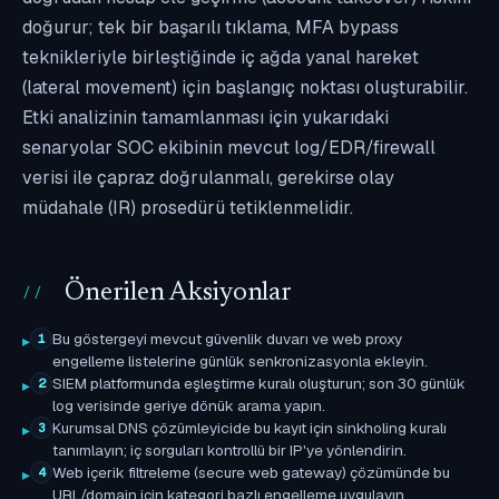
doğurur; tek bir başarılı tıklama, MFA bypass
teknikleriyle birleştiğinde iç ağda yanal hareket
(lateral movement) için başlangıç noktası oluşturabilir.
Etki analizinin tamamlanması için yukarıdaki
senaryolar SOC ekibinin mevcut log/EDR/firewall
verisi ile çapraz doğrulanmalı, gerekirse olay
müdahale (IR) prosedürü tetiklenmelidir.
Önerilen Aksiyonlar
Bu göstergeyi mevcut güvenlik duvarı ve web proxy
1
engelleme listelerine günlük senkronizasyonla ekleyin.
SIEM platformunda eşleştirme kuralı oluşturun; son 30 günlük
2
log verisinde geriye dönük arama yapın.
Kurumsal DNS çözümleyicide bu kayıt için sinkholing kuralı
3
tanımlayın; iç sorguları kontrollü bir IP'ye yönlendirin.
Web içerik filtreleme (secure web gateway) çözümünde bu
4
URL/domain için kategori bazlı engelleme uygulayın.