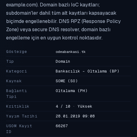
example.com). Domain bazlı IoC kayıtları;
subdomain'ler dahil tüm alt kayıtları kapsayacak
biçimde engellenebilir. DNS RPZ (Response Policy
Zone) veya secure DNS resolver, domain bazlı
engelleme için en uygun kontrol noktasıdır.
Gösterge
odeabankasi.tk
Tip
Domain
Kategori
Bankacılık - Oltalama
(BP)
Kaynak
SOME
(SO)
Bağlantı
Oltalama
(PH)
Tipi
Kritiklik
4 / 10 · Yüksek
Yayım Tarihi
28.01.2019 09:08
USOM Kayıt
66267
ID