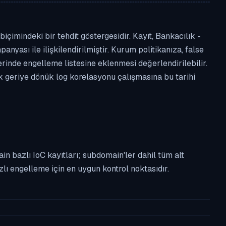
çimindeki bir tehdit göstergesidir. Kayıt, Bankacılık -
anyası ile ilişkilendirilmiştir. Kurum politikanıza, false
nde engelleme listesine eklenmesi değerlendirilebilir.
ek geriye dönük log korelasyonu çalışmasına bu tarihi
n bazlı IoC kayıtları; subdomain'ler dahil tüm alt
ı engelleme için en uygun kontrol noktasıdır.