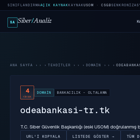
SINIFLANDIRMA
AÇIK KAYNAK
KAYNAK
USOM · CSGB
SENKRONIZAS
Siber
/
Analiz
K
SA
ANA SAYFA
›
TEHDITLER
›
DOMAIN
›
ODEABANKA
4
DOMAIN
BANKACILIK - OLTALAMA
YÜKSEK
odeabankasi-tr.tk
T.C. Siber Güvenlik Başkanlığı (eski USOM) doğrulanmış
URL'I KOPYALA
LISTEDE GÖSTER →
TÜM D