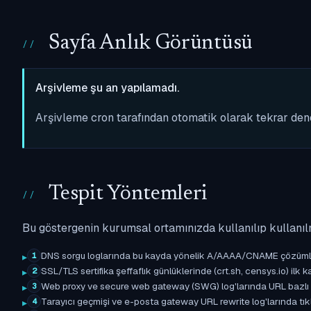
Sayfa Anlık Görüntüsü
Arşivleme şu an yapılamadı.
Arşivleme cron tarafından otomatik olarak tekrar de
Tespit Yöntemleri
Bu göstergenin kurumsal ortamınızda kullanılıp kullanıl
DNS sorgu loglarında bu kayda yönelik A/AAAA/CNAME çözümleme 
1
SSL/TLS sertifika şeffaflık günlüklerinde (crt.sh, censys.io) ilk ka
2
Web proxy ve secure web gateway (SWG) log'larında URL bazlı eşle
3
Tarayıcı geçmişi ve e-posta gateway URL rewrite log'larında tıkl
4