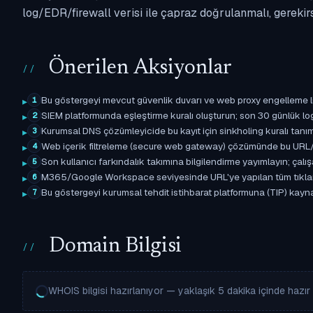
log/EDR/firewall verisi ile çapraz doğrulanmalı, gerekir
Önerilen Aksiyonlar
Bu göstergeyi mevcut güvenlik duvarı ve web proxy engelleme l
1
SIEM platformunda eşleştirme kuralı oluşturun; son 30 günlük l
2
Kurumsal DNS çözümleyicide bu kayıt için sinkholing kuralı tanımla
3
Web içerik filtreleme (secure web gateway) çözümünde bu URL/d
4
Son kullanıcı farkındalık takımına bilgilendirme yayımlayın; çal
5
M365/Google Workspace seviyesinde URL'ye yapılan tüm tıklama ol
6
Bu göstergeyi kurumsal tehdit istihbarat platformuna (TIP) kaynak
7
Domain Bilgisi
WHOIS bilgisi hazırlanıyor — yaklaşık 5 dakika içinde hazır o