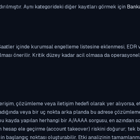
dırılmıştır. Aynı kategorideki diğer kayıtları görmek için
Banka
. Saatler içinde kurumsal engelleme listesine eklenmesi, EDR
ası önerilir. Kritik düzey kadar acil olmasa da operasyonel ön
erişim, çözümleme veya iletişim hedefi olarak yer alıyorsa, 
kladığında veya bir uç nokta arka planda bu adrese çözümleme t
 bu kayda yapılan herhangi bir A/AAAA sorgusu, en azından so
n hesap ele geçirme (account takeover) riskini doğurur; tek b
çin başlangıç noktası oluşturabilir. Etki analizinin tamamlan