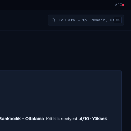
API
⌘K
Bankacılık - Oltalama
. Kritiklik seviyesi:
4/10 · Yüksek
.