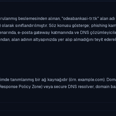
ulanmış beslemesinden alınan, "odeabankasi-tr.tk" alan adı bi
 olarak sınıflandırılmıştır. Söz konusu gösterge; phishing kamp
enarında, e-posta gateway katmanında ve DNS çözümleyicileri
dan, alan adının altyapınızda yer alıp almadığını teyit eder
imde tanımlanmış bir ağ kaynağıdır (örn. example.com). Domai
Response Policy Zone) veya secure DNS resolver, domain bazl