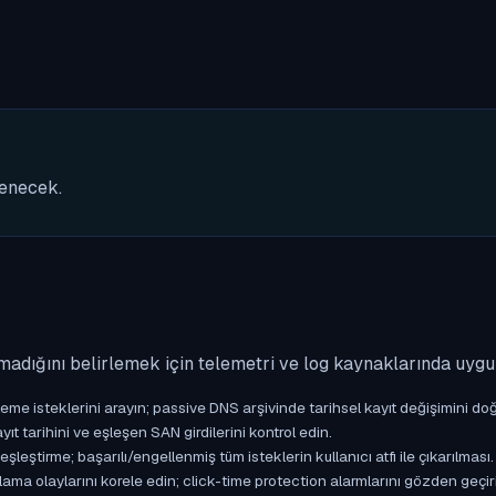
nenecek.
madığını belirlemek için telemetri ve log kaynaklarında uyg
isteklerini arayın; passive DNS arşivinde tarihsel kayıt değişimini doğ
yıt tarihini ve eşleşen SAN girdilerini kontrol edin.
ştirme; başarılı/engellenmiş tüm isteklerin kullanıcı atfı ile çıkarılması.
ama olaylarını korele edin; click-time protection alarmlarını gözden geçir