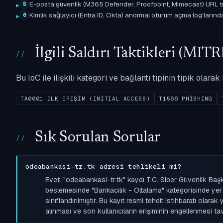
E-posta güvenlik (M365 Defender, Proofpoint, Mimecast) URL tıkl
5
Kimlik sağlayıcı (Entra ID, Okta) anormal oturum açma log'larında il
6
İlgili Saldırı Taktikleri (M
Bu IoC ile ilişkili kategori ve bağlantı tipinin tipik olar
TA0001 İLK ERIŞIM (INITIAL ACCESS)
T1566 PHISHING
Sık Sorulan Sorular
odeabankasi-tr.tk adresi tehlikeli mi?
Evet. "odeabankasi-tr.tk" kaydı T.C. Siber Güvenlik Baş
beslemesinde "Bankacılık - Oltalama" kategorisinde yer a
sınıflandırılmıştır. Bu kayıt resmi tehdit istihbaratı olara
alınması ve son kullanıcıların erişiminin engellenmesi tavs