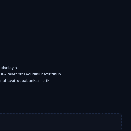
 planlayın.
 MFA reset prosedürünü hazır tutun.
inal kayıt: odeabankasi-tr.tk