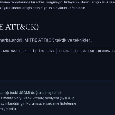
ama raporlarında bu adresi sorgulayın; tıklayan kullanıcılar için MFA res
gili kullanıcılar için risky sign-in olaylarını korele edin.
ITRE ATT&CK)
ak haritalandığı MITRE ATT&CK taktik ve teknikleri.
T1566.002 SPEARPHISHING LINK
T1598 PHISHING FOR INFORMATI
kanlığı (eski USOM) doğrulanmış tehdit
lmakta ve yüksek kritiklik seviyesi (4/10) ile
k yayımlandığı için kurumsal engelleme listelerine
iye edilir.