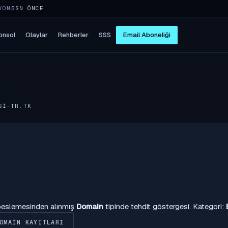
YON
5SN ÖNCE
onsol
Olaylar
Rehberler
SSS
Email Aboneliği
SI-TR.TK
 beslemesinden alınmış
Domain
tipinde tehdit göstergesi. Kategori:
OMAIN KAYITLARI