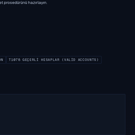
et prosedürünü hazırlayın.
ON
T1078 GEÇERLI HESAPLAR (VALID ACCOUNTS)