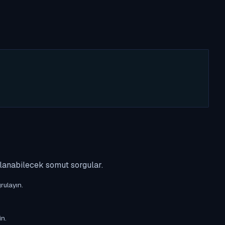
ulanabilecek somut sorgular.
rulayın.
in.