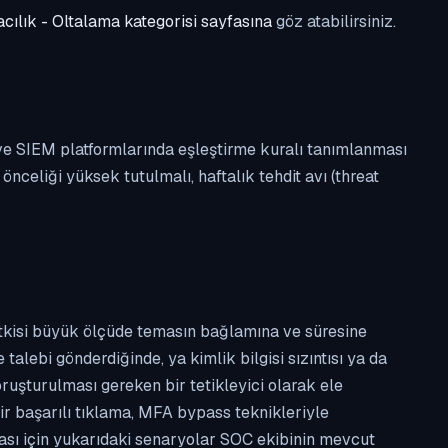
cılık - Oltalama kategorisi sayfasına
göz atabilirsiniz.
 ve SIEM platformlarında eşleştirme kuralı tanımlanması
celiği yüksek tutulmalı, haftalık tehdit avı (threat
etkisi büyük ölçüde temasın bağlamına ve süresine
alebi gönderdiğinde, ya kimlik bilgisi sızıntısı ya da
ruşturulması gereken bir tetikleyici olarak ele
ir başarılı tıklama, MFA bypass teknikleriyle
ması için yukarıdaki senaryolar SOC ekibinin mevcut