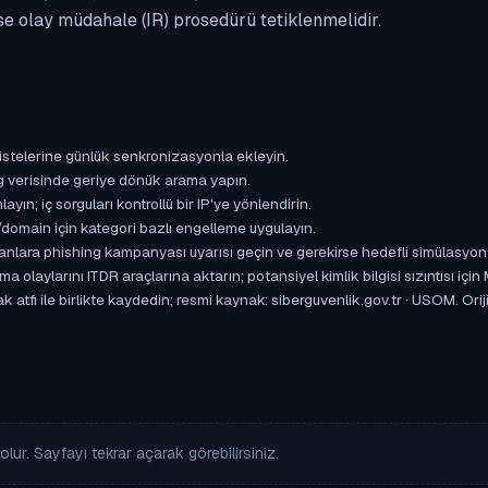
se olay müdahale (IR) prosedürü tetiklenmelidir.
istelerine günlük senkronizasyonla ekleyin.
og verisinde geriye dönük arama yapın.
yın; iç sorguları kontrollü bir IP'ye yönlendirin.
omain için kategori bazlı engelleme uygulayın.
ışanlara phishing kampanyası uyarısı geçin ve gerekirse hedefli simülasyon
aylarını ITDR araçlarına aktarın; potansiyel kimlik bilgisi sızıntısı için
 atfı ile birlikte kaydedin; resmi kaynak: siberguvenlik.gov.tr · USOM. Orij
lur. Sayfayı tekrar açarak görebilirsiniz.