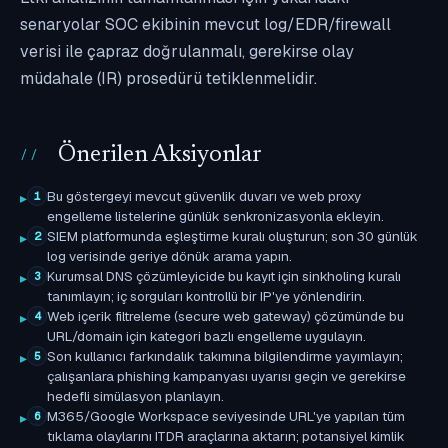
senaryolar SOC ekibinin mevcut log/EDR/firewall
verisi ile çapraz doğrulanmalı, gerekirse olay
müdahale (IR) prosedürü tetiklenmelidir.
Önerilen Aksiyonlar
Bu göstergeyi mevcut güvenlik duvarı ve web proxy
1
engelleme listelerine günlük senkronizasyonla ekleyin.
SIEM platformunda eşleştirme kuralı oluşturun; son 30 günlük
2
log verisinde geriye dönük arama yapın.
Kurumsal DNS çözümleyicide bu kayıt için sinkholing kuralı
3
tanımlayın; iç sorguları kontrollü bir IP'ye yönlendirin.
Web içerik filtreleme (secure web gateway) çözümünde bu
4
URL/domain için kategori bazlı engelleme uygulayın.
Son kullanıcı farkındalık takımına bilgilendirme yayımlayın;
5
çalışanlara phishing kampanyası uyarısı geçin ve gerekirse
hedefli simülasyon planlayın.
M365/Google Workspace seviyesinde URL'ye yapılan tüm
6
tıklama olaylarını ITDR araçlarına aktarın; potansiyel kimlik