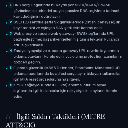
DNS sorgu loglarında bu kayda yönelik A/AAAA/CNAME
1
çözümleme isteklerini arayın; passive DNS arşivinde tarihsel
kayıt değişimini doğrulayın.
SSL/TLS sertifika şeffaflık günlüklerinde (crt.sh, censys.io) ilk
2
kayıt tarihini ve eşleşen SAN girdilerini kontrol edin.
Web proxy ve secure web gateway (SWG) log'larında URL
3
bazlı eşleştirme; başarılı/engellenmiş tüm isteklerin kullanıcı
atfı ile çıkarılması.
Tarayıcı geçmişi ve e-posta gateway URL rewrite log'larında
4
tıklama olaylarını korele edin; click-time protection alarmlarını
gözden geçirin.
E-posta güvenlik (M365 Defender, Proofpoint, Mimecast) URL
5
tıklama raporlarında bu adresi sorgulayın; tıklayan kullanıcılar
için MFA reset prosedürünü hazırlayın.
Kimlik sağlayıcı (Entra ID, Okta) anormal oturum açma
6
log'larında ilgili kullanıcılar için risky sign-in olaylarını korele
edin.
İlgili Saldırı Taktikleri (MITRE
ATT&CK)