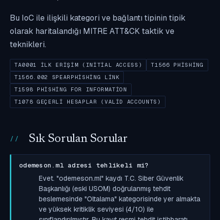
Bu IoC ile ilişkili kategori ve bağlantı tipinin tipik
olarak haritalandığı MITRE ATT&CK taktik ve
teknikleri.
TA0001 İLK ERIŞIM (INITIAL ACCESS)
T1566 PHISHING
T1566.002 SPEARPHISHING LINK
T1598 PHISHING FOR INFORMATION
T1078 GEÇERLI HESAPLAR (VALID ACCOUNTS)
Sık Sorulan Sorular
odemeson.ml adresi tehlikeli mi?
Evet. "odemeson.ml" kaydı T.C. Siber Güvenlik
Başkanlığı (eski USOM) doğrulanmış tehdit
beslemesinde "Oltalama" kategorisinde yer almakta
ve yüksek kritiklik seviyesi (4/10) ile
sınıflandırılmıştır. Bu kayıt resmi tehdit istihbaratı