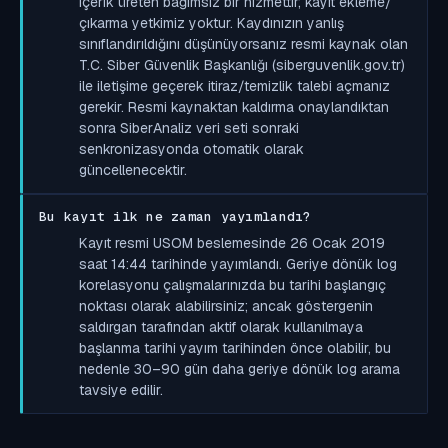
içerik üreten bağımsız bir hizmettir; kayıt ekleme/
çıkarma yetkimiz yoktur. Kaydınızın yanlış
sınıflandırıldığını düşünüyorsanız resmi kaynak olan
T.C. Siber Güvenlik Başkanlığı (siberguvenlik.gov.tr)
ile iletişime geçerek itiraz/temizlik talebi açmanız
gerekir. Resmi kaynaktan kaldırma onaylandıktan
sonra SiberAnaliz veri seti sonraki
senkronizasyonda otomatik olarak
güncellenecektir.
Bu kayıt ilk ne zaman yayımlandı?
Kayıt resmi USOM beslemesinde 26 Ocak 2019
saat 14:44 tarihinde yayımlandı. Geriye dönük log
korelasyonu çalışmalarınızda bu tarihi başlangıç
noktası olarak alabilirsiniz; ancak göstergenin
saldırgan tarafından aktif olarak kullanılmaya
başlanma tarihi yayım tarihinden önce olabilir, bu
nedenle 30–90 gün daha geriye dönük log arama
tavsiye edilir.