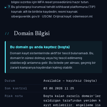
bilgisi sızıntısı için MFA reset prosedürünü hazır tutun.
Bu göstergeyi kurumsal tehdit istihbarat platformuna (TIP)
7
kaynak atfı ile birlikte kaydedin; resmi kaynak:
siberguvenlik.gov.tr · USOM. Orijinal kayıt: odemeson.ml
Domain Bilgisi
Bu domain şu anda kayıtsız (boşta)
Domain kayıt sistemlerinde aktif bir tescil bulunamadı. Bu,
domain'in süresi dolmuş veya hiç tescil edilmemiş
olabileceği anlamına gelir. Bu listede yer alması, geçmiş bir
zararlı kampanya kaydından kalmış olabilir.
Durum
Available — kayıtsız (boşta)
Son kontrol
03.06.2026 11:25
Risk notu
Boşta kalan zararlı domain'ler
saldırgan tarafından yeniden k
ayıt edilebilir; engelleme lis