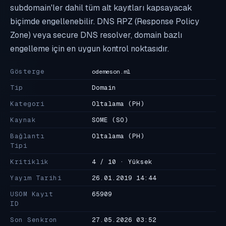
subdomain'ler dahil tüm alt kayıtları kapsayacak
biçimde engellenebilir. DNS RPZ (Response Policy
Zone) veya secure DNS resolver, domain bazlı
engelleme için en uygun kontrol noktasıdır.
Gösterge
odemeson.ml
Tip
Domain
Kategori
Oltalama
(PH)
Kaynak
SOME
(SO)
Bağlantı
Oltalama
(PH)
Tipi
Kritiklik
4 / 10 · Yüksek
Yayım Tarihi
26.01.2019 14:44
USOM Kayıt
65909
ID
Son Senkron
27.05.2026 03:52