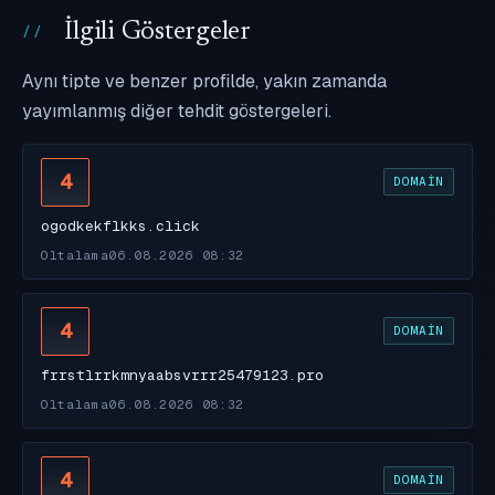
İlgili Göstergeler
Aynı tipte ve benzer profilde, yakın zamanda
yayımlanmış diğer tehdit göstergeleri.
4
DOMAIN
ogodkekflkks.click
Oltalama
06.08.2026 08:32
4
DOMAIN
frrstlrrkmnyaabsvrrr25479123.pro
Oltalama
06.08.2026 08:32
4
DOMAIN