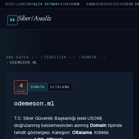
SINIFLANDIRMA
AÇIK KAYNAK
KAYNAK
USOM · CSGB
SENKRONIZASYON
5SN Ö
Siber
/
Analiz
SA
ANA SAYFA
›
TEHDITLER
›
DOMAIN
›
ODEMESON.ML
4
DOMAIN
OLTALAMA
YÜKSEK
odemeson.ml
T.C. Siber Güvenlik Başkanlığı (eski USOM)
doğrulanmış beslemesinden alınmış
Domain
tipinde
tehdit göstergesi. Kategori:
Oltalama
. Kritiklik