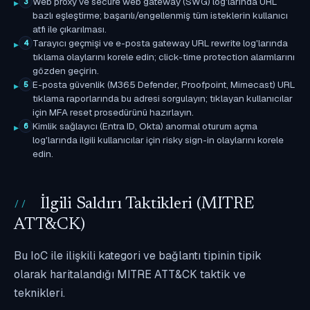
Web proxy ve secure web gateway (SWG) log'larında URL
3
bazlı eşleştirme; başarılı/engellenmiş tüm isteklerin kullanıcı
atfı ile çıkarılması.
Tarayıcı geçmişi ve e-posta gateway URL rewrite log'larında
4
tıklama olaylarını korele edin; click-time protection alarmlarını
gözden geçirin.
E-posta güvenlik (M365 Defender, Proofpoint, Mimecast) URL
5
tıklama raporlarında bu adresi sorgulayın; tıklayan kullanıcılar
için MFA reset prosedürünü hazırlayın.
Kimlik sağlayıcı (Entra ID, Okta) anormal oturum açma
6
log'larında ilgili kullanıcılar için risky sign-in olaylarını korele
edin.
İlgili Saldırı Taktikleri (MITRE
ATT&CK)
Bu IoC ile ilişkili kategori ve bağlantı tipinin tipik
olarak haritalandığı MITRE ATT&CK taktik ve
teknikleri.