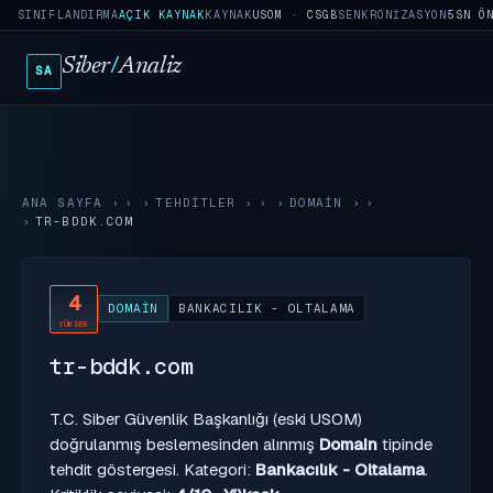
SINIFLANDIRMA
AÇIK KAYNAK
KAYNAK
USOM · CSGB
SENKRONIZASYON
5SN Ö
Siber
/
Analiz
SA
ANA SAYFA
›
TEHDITLER
›
DOMAIN
›
TR-BDDK.COM
4
DOMAIN
BANKACILIK - OLTALAMA
YÜKSEK
tr-bddk.com
T.C. Siber Güvenlik Başkanlığı (eski USOM)
doğrulanmış beslemesinden alınmış
Domain
tipinde
tehdit göstergesi. Kategori:
Bankacılık - Oltalama
.