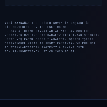
VERI KAYNAĞI:
T.C. SIBER GÜVENLIK BAŞKANLIĞI —
SIBERGUVENLIK.GOV.TR
(ESKI USOM)
BU SAYFA, RESMI KAYNAKTAN ALINAN HAM GÖSTERGE
VERISININ ÜZERINE SIBERANALIZ TARAFINDAN OTOMATIK
ÜRETILMIŞ KATMA DEĞERLI ANALITIK IÇERIK IÇERIR.
OPERASYONEL KARARLAR RESMI KAYNAKTAN VE KURUMSAL
POLITIKALARINIZDAN BAĞIMSIZ ALINMAMALIDIR.
SON SENKRONIZASYON: 27.05.2026 03:52