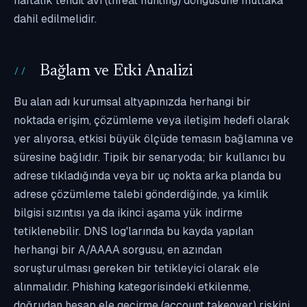
haftalık tehdit avı (threat hunting) döngüsüne mutlaka
dahil edilmelidir.
Bağlam ve Etki Analizi
Bu alan adı kurumsal altyapınızda herhangi bir
noktada erişim, çözümleme veya iletişim hedefi olarak
yer alıyorsa, etkisi büyük ölçüde temasın bağlamına ve
süresine bağlıdır. Tipik bir senaryoda; bir kullanıcı bu
adrese tıkladığında veya bir uç nokta arka planda bu
adrese çözümleme talebi gönderdiğinde, ya kimlik
bilgisi sızıntısı ya da ikinci aşama yük indirme
tetiklenebilir. DNS log'larında bu kayda yapılan
herhangi bir A/AAAA sorgusu, en azından
soruşturulması gereken bir tetikleyici olarak ele
alınmalıdır. Phishing kategorisindeki etkilenme,
doğrudan hesap ele geçirme (account takeover) riskini