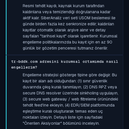
Resmi tehdit kaydı, kaynak kurum tarafından
kaldırılana veya temizlendiği doğrulanana kadar
aktif kalır. SiberAnaliz veri seti USOM beslemesi ile
günde birden fazla kez senkronize edilir; kaldırılan
kayıtlar otomatik olarak arşive alınır ve detay
sayfaları "tarihsel kayıt" olarak işaretlenir. Kurumsal
engelleme politikalarınızda bu kayıt için en az 90
günlük bir gözetim penceresi tutmanız önerilir.
tr-bddk.com adresini kurumsal ortamımda nasıl
engellerim?
Engelleme stratejisi gösterge tipine göre değişir. Bu
kayıt bir alan adı olduğundan: (1) sınır güvenlik
duvarında çıkış kuralı tanımlayın, (2) DNS RPZ veya
secure DNS resolver üzerinde sinkholing uygulayın,
(3) secure web gateway / web filtreleme ürünündeki
tehdit feed'ine ekleyin, (4) EDR/SIEM platformunda
eşleştirme kuralı oluşturarak temas eden uç
noktaları izleyin. Detaylı liste için sayfadaki
"Önerilen Aksiyonlar" bölümünü inceleyin.