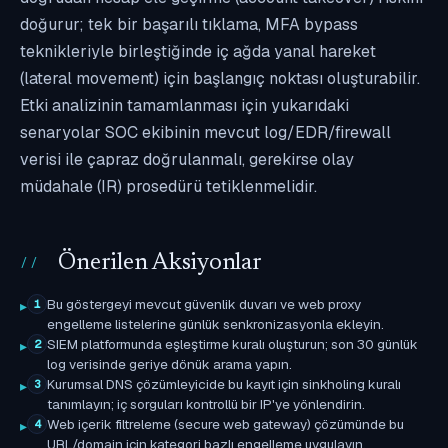
doğurur; tek bir başarılı tıklama, MFA bypass
teknikleriyle birleştiğinde iç ağda yanal hareket
(lateral movement) için başlangıç noktası oluşturabilir.
Etki analizinin tamamlanması için yukarıdaki
senaryolar SOC ekibinin mevcut log/EDR/firewall
verisi ile çapraz doğrulanmalı, gerekirse olay
müdahale (IR) prosedürü tetiklenmelidir.
Önerilen Aksiyonlar
Bu göstergeyi mevcut güvenlik duvarı ve web proxy
1
engelleme listelerine günlük senkronizasyonla ekleyin.
SIEM platformunda eşleştirme kuralı oluşturun; son 30 günlük
2
log verisinde geriye dönük arama yapın.
Kurumsal DNS çözümleyicide bu kayıt için sinkholing kuralı
3
tanımlayın; iç sorguları kontrollü bir IP'ye yönlendirin.
Web içerik filtreleme (secure web gateway) çözümünde bu
4
URL/domain için kategori bazlı engelleme uygulayın.