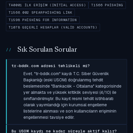
TA0001 İLK ERIŞIM (INITIAL ACCESS)
T1566 PHISHING
T1566.002 SPEARPHISHING LINK
T1598 PHISHING FOR INFORMATION
T1078 GEÇERLI HESAPLAR (VALID ACCOUNTS)
Sık Sorulan Sorular
tr-bddk.com adresi tehlikeli mi?
Evet. "tr-bddk.com" kaydı T.C. Siber Güvenlik
Başkanlığı (eski USOM) doğrulanmış tehdit
beslemesinde "Bankacılık - Oltalama" kategorisinde
yer almakta ve yüksek kritiklik seviyesi (4/10) ile
sınıflandırılmıştır. Bu kayıt resmi tehdit istihbaratı
olarak yayımlandığı için kurumsal engelleme
listelerine alınması ve son kullanıcıların erişiminin
engellenmesi tavsiye edilir.
Bu USOM kaydı ne kadar süreyle aktif kalır?