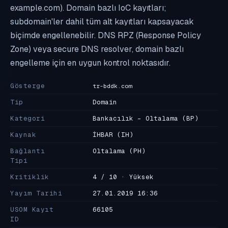
example.com). Domain bazlı IoC kayıtları;
subdomain'ler dahil tüm alt kayıtları kapsayacak
biçimde engellenebilir. DNS RPZ (Response Policy
Zone) veya secure DNS resolver, domain bazlı
engelleme için en uygun kontrol noktasıdır.
Gösterge
tr-bddk.com
Tip
Domain
Kategori
Bankacılık - Oltalama
(BP)
Kaynak
İHBAR
(IH)
Bağlantı
Oltalama
(PH)
Tipi
Kritiklik
4 / 10 · Yüksek
Yayım Tarihi
27.01.2019 16:36
USOM Kayıt
66105
ID