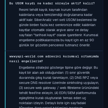
Bu USOM kaydı ne kadar süreyle aktif kalır?
Resmi tehdit kaydı, kaynak kurum tarafından
kaldırılana veya temizlendiği doğrulanana kadar
aktif kalır. SiberAnaliz veri seti USOM beslemesi ile
günde birden fazla kez senkronize edilir; kaldırılan
kayıtlar otomatik olarak arşive alınır ve detay
sayfaları "tarihsel kayıt" olarak işaretlenir. Kurumsal
engelleme politikalarınızda bu kayıt için en az 90
günlük bir gözetim penceresi tutmanız önerilir.
wwwyapi-world.com adresini kurumsal ortamımda
nasıl engellerim?
Engelleme stratejisi gösterge tipine göre değişir. Bu
kayıt bir alan adı olduğundan: (1) sınır güvenlik
duvarında çıkış kuralı tanımlayın, (2) DNS RPZ veya
secure DNS resolver üzerinde sinkholing uygulayın,
(3) secure web gateway / web filtreleme ürünündeki
tehdit feed'ine ekleyin, (4) EDR/SIEM platformunda
eşleştirme kuralı oluşturarak temas eden uç
noktaları izleyin. Detaylı liste için sayfadaki
"Önerilen Aksiyonlar" bölümünü inceleyin.