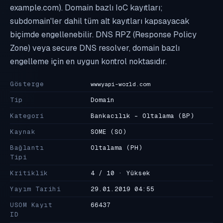
example.com). Domain bazlı IoC kayıtları;
subdomain'ler dahil tüm alt kayıtları kapsayacak
biçimde engellenebilir. DNS RPZ (Response Policy
Zone) veya secure DNS resolver, domain bazlı
engelleme için en uygun kontrol noktasıdır.
Gösterge
wwwyapi-world.com
Tip
Domain
Kategori
Bankacılık - Oltalama
(BP)
Kaynak
SOME
(SO)
Bağlantı
Oltalama
(PH)
Tipi
Kritiklik
4 / 10 · Yüksek
Yayım Tarihi
29.01.2019 04:55
USOM Kayıt
66437
ID