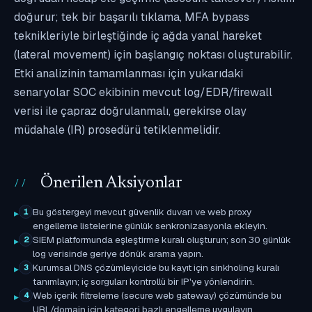
doğurur; tek bir başarılı tıklama, MFA bypass
teknikleriyle birleştiğinde iç ağda yanal hareket
(lateral movement) için başlangıç noktası oluşturabilir.
Etki analizinin tamamlanması için yukarıdaki
senaryolar SOC ekibinin mevcut log/EDR/firewall
verisi ile çapraz doğrulanmalı, gerekirse olay
müdahale (IR) prosedürü tetiklenmelidir.
Önerilen Aksiyonlar
Bu göstergeyi mevcut güvenlik duvarı ve web proxy
1
engelleme listelerine günlük senkronizasyonla ekleyin.
SIEM platformunda eşleştirme kuralı oluşturun; son 30 günlük
2
log verisinde geriye dönük arama yapın.
Kurumsal DNS çözümleyicide bu kayıt için sinkholing kuralı
3
tanımlayın; iç sorguları kontrollü bir IP'ye yönlendirin.
Web içerik filtreleme (secure web gateway) çözümünde bu
4
URL/domain için kategori bazlı engelleme uygulayın.