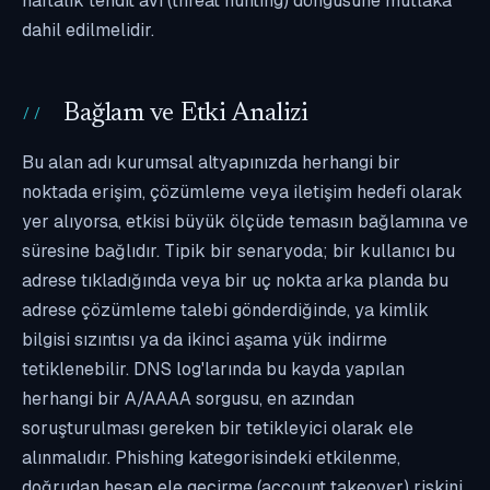
haftalık tehdit avı (threat hunting) döngüsüne mutlaka
dahil edilmelidir.
Bağlam ve Etki Analizi
Bu alan adı kurumsal altyapınızda herhangi bir
noktada erişim, çözümleme veya iletişim hedefi olarak
yer alıyorsa, etkisi büyük ölçüde temasın bağlamına ve
süresine bağlıdır. Tipik bir senaryoda; bir kullanıcı bu
adrese tıkladığında veya bir uç nokta arka planda bu
adrese çözümleme talebi gönderdiğinde, ya kimlik
bilgisi sızıntısı ya da ikinci aşama yük indirme
tetiklenebilir. DNS log'larında bu kayda yapılan
herhangi bir A/AAAA sorgusu, en azından
soruşturulması gereken bir tetikleyici olarak ele
alınmalıdır. Phishing kategorisindeki etkilenme,
doğrudan hesap ele geçirme (account takeover) riskini