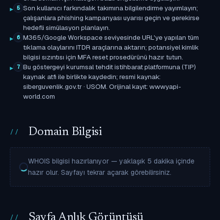
Son kullanıcı farkındalık takımına bilgilendirme yayımlayın;
5
çalışanlara phishing kampanyası uyarısı geçin ve gerekirse
hedefli simülasyon planlayın.
M365/Google Workspace seviyesinde URL'ye yapılan tüm
6
tıklama olaylarını ITDR araçlarına aktarın; potansiyel kimlik
bilgisi sızıntısı için MFA reset prosedürünü hazır tutun.
Bu göstergeyi kurumsal tehdit istihbarat platformuna (TIP)
7
kaynak atfı ile birlikte kaydedin; resmi kaynak:
siberguvenlik.gov.tr · USOM. Orijinal kayıt: wwwyapi-
world.com
Domain Bilgisi
WHOIS bilgisi hazırlanıyor — yaklaşık 5 dakika içinde
hazır olur. Sayfayı tekrar açarak görebilirsiniz.
Sayfa Anlık Görüntüsü