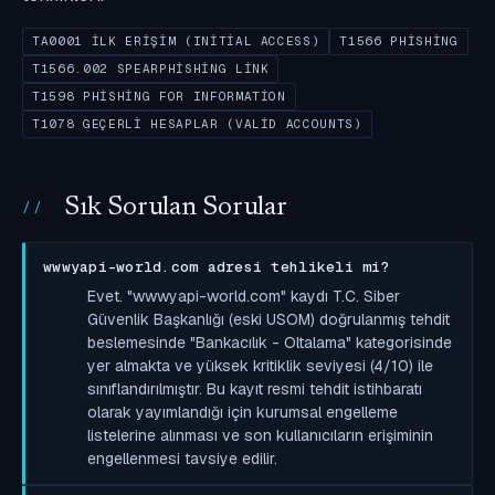
TA0001 İLK ERIŞIM (INITIAL ACCESS)
T1566 PHISHING
T1566.002 SPEARPHISHING LINK
T1598 PHISHING FOR INFORMATION
T1078 GEÇERLI HESAPLAR (VALID ACCOUNTS)
Sık Sorulan Sorular
wwwyapi-world.com adresi tehlikeli mi?
Evet. "wwwyapi-world.com" kaydı T.C. Siber
Güvenlik Başkanlığı (eski USOM) doğrulanmış tehdit
beslemesinde "Bankacılık - Oltalama" kategorisinde
yer almakta ve yüksek kritiklik seviyesi (4/10) ile
sınıflandırılmıştır. Bu kayıt resmi tehdit istihbaratı
olarak yayımlandığı için kurumsal engelleme
listelerine alınması ve son kullanıcıların erişiminin
engellenmesi tavsiye edilir.