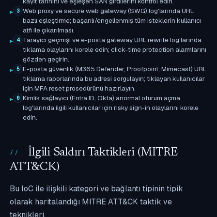
kayıt tarihini ve eşleşen SAN girdilerini kontrol edin.
Web proxy ve secure web gateway (SWG) log'larında URL
3
bazlı eşleştirme; başarılı/engellenmiş tüm isteklerin kullanıcı
atfı ile çıkarılması.
Tarayıcı geçmişi ve e-posta gateway URL rewrite log'larında
4
tıklama olaylarını korele edin; click-time protection alarmlarını
gözden geçirin.
E-posta güvenlik (M365 Defender, Proofpoint, Mimecast) URL
5
tıklama raporlarında bu adresi sorgulayın; tıklayan kullanıcılar
için MFA reset prosedürünü hazırlayın.
Kimlik sağlayıcı (Entra ID, Okta) anormal oturum açma
6
log'larında ilgili kullanıcılar için risky sign-in olaylarını korele
edin.
İlgili Saldırı Taktikleri (MITRE
ATT&CK)
Bu IoC ile ilişkili kategori ve bağlantı tipinin tipik
olarak haritalandığı MITRE ATT&CK taktik ve
teknikleri.