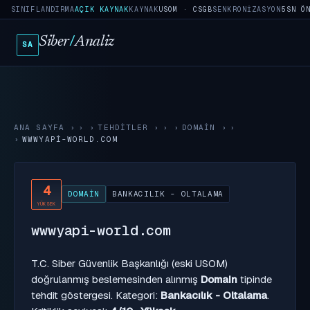
SINIFLANDIRMA
AÇIK KAYNAK
KAYNAK
USOM · CSGB
SENKRONIZASYON
5SN Ö
Siber
/
Analiz
SA
ANA SAYFA
›
TEHDITLER
›
DOMAIN
›
WWWYAPI-WORLD.COM
4
DOMAIN
BANKACILIK - OLTALAMA
YÜKSEK
wwwyapi-world.com
T.C. Siber Güvenlik Başkanlığı (eski USOM)
doğrulanmış beslemesinden alınmış
Domain
tipinde
tehdit göstergesi. Kategori:
Bankacılık - Oltalama
.