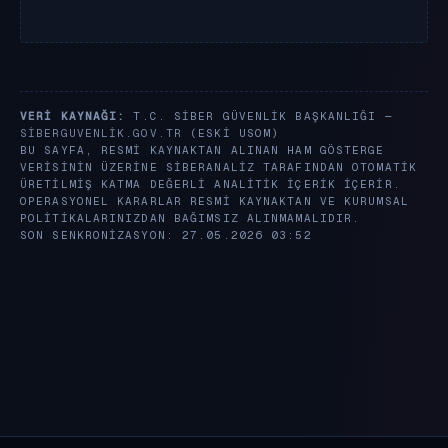
VERI KAYNAĞI:
T.C. SIBER GÜVENLIK BAŞKANLIĞI —
SIBERGUVENLIK.GOV.TR
(ESKI USOM)
BU SAYFA, RESMI KAYNAKTAN ALINAN HAM GÖSTERGE
VERISININ ÜZERINE SIBERANALIZ TARAFINDAN OTOMATIK
ÜRETILMIŞ KATMA DEĞERLI ANALITIK IÇERIK IÇERIR.
OPERASYONEL KARARLAR RESMI KAYNAKTAN VE KURUMSAL
POLITIKALARINIZDAN BAĞIMSIZ ALINMAMALIDIR.
SON SENKRONIZASYON: 27.05.2026 03:52