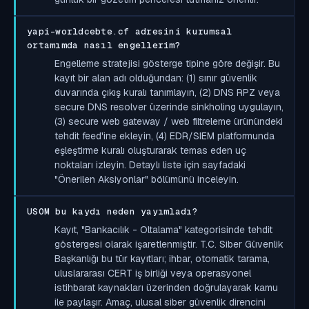
yapi-worldcebte.cf adresini kurumsal
ortamımda nasıl engellerim?
Engelleme stratejisi gösterge tipine göre değişir. Bu
kayıt bir alan adı olduğundan: (1) sınır güvenlik
duvarında çıkış kuralı tanımlayın, (2) DNS RPZ veya
secure DNS resolver üzerinde sinkholing uygulayın,
(3) secure web gateway / web filtreleme ürünündeki
tehdit feed'ine ekleyin, (4) EDR/SIEM platformunda
eşleştirme kuralı oluşturarak temas eden uç
noktaları izleyin. Detaylı liste için sayfadaki
"Önerilen Aksiyonlar" bölümünü inceleyin.
USOM bu kaydı neden yayımladı?
Kayıt, "Bankacılık - Oltalama" kategorisinde tehdit
göstergesi olarak işaretlenmiştir. T.C. Siber Güvenlik
Başkanlığı bu tür kayıtları; ihbar, otomatik tarama,
uluslararası CERT iş birliği veya operasyonel
istihbarat kaynakları üzerinden doğrulayarak kamu
ile paylaşır. Amaç, ulusal siber güvenlik direncini