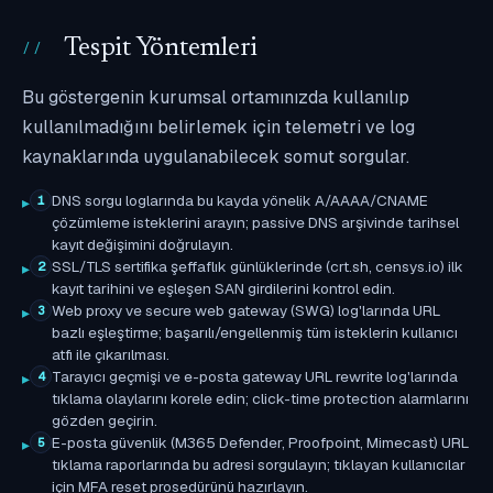
Tespit Yöntemleri
Bu göstergenin kurumsal ortamınızda kullanılıp
kullanılmadığını belirlemek için telemetri ve log
kaynaklarında uygulanabilecek somut sorgular.
DNS sorgu loglarında bu kayda yönelik A/AAAA/CNAME
1
çözümleme isteklerini arayın; passive DNS arşivinde tarihsel
kayıt değişimini doğrulayın.
SSL/TLS sertifika şeffaflık günlüklerinde (crt.sh, censys.io) ilk
2
kayıt tarihini ve eşleşen SAN girdilerini kontrol edin.
Web proxy ve secure web gateway (SWG) log'larında URL
3
bazlı eşleştirme; başarılı/engellenmiş tüm isteklerin kullanıcı
atfı ile çıkarılması.
Tarayıcı geçmişi ve e-posta gateway URL rewrite log'larında
4
tıklama olaylarını korele edin; click-time protection alarmlarını
gözden geçirin.
E-posta güvenlik (M365 Defender, Proofpoint, Mimecast) URL
5
tıklama raporlarında bu adresi sorgulayın; tıklayan kullanıcılar
için MFA reset prosedürünü hazırlayın.