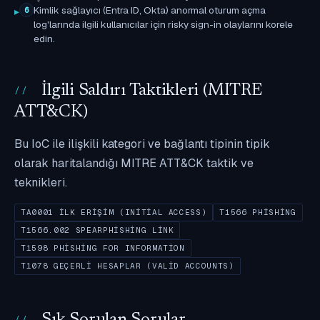
Kimlik sağlayıcı (Entra ID, Okta) anormal oturum açma
6
log'larında ilgili kullanıcılar için risky sign-in olaylarını korele
edin.
İlgili Saldırı Taktikleri (MITRE
ATT&CK)
Bu IoC ile ilişkili kategori ve bağlantı tipinin tipik
olarak haritalandığı MITRE ATT&CK taktik ve
teknikleri.
TA0001 İLK ERIŞIM (INITIAL ACCESS)
T1566 PHISHING
T1566.002 SPEARPHISHING LINK
T1598 PHISHING FOR INFORMATION
T1078 GEÇERLI HESAPLAR (VALID ACCOUNTS)
Sık Sorulan Sorular