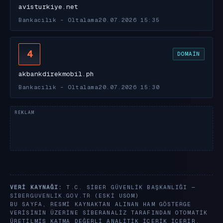
avisturkiye.net
Bankacılık - Oltalama
20.07.2026 15:35
4
DOMAIN
akbankdirekmobil.ph
Bankacılık - Oltalama
20.07.2026 15:30
VERI KAYNAĞI:
T.C. SIBER GÜVENLIK BAŞKANLIĞI —
SIBERGUVENLIK.GOV.TR
(ESKI USOM)
BU SAYFA, RESMI KAYNAKTAN ALINAN HAM GÖSTERGE
VERISININ ÜZERINE SIBERANALIZ TARAFINDAN OTOMATIK
ÜRETILMIŞ KATMA DEĞERLI ANALITIK IÇERIK IÇERIR.