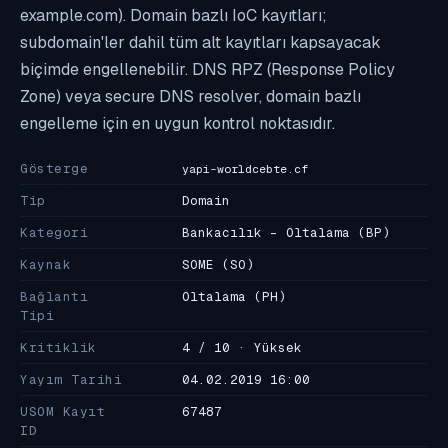
example.com). Domain bazlı IoC kayıtları;
subdomain'ler dahil tüm alt kayıtları kapsayacak
biçimde engellenebilir. DNS RPZ (Response Policy
Zone) veya secure DNS resolver, domain bazlı
engelleme için en uygun kontrol noktasıdır.
Gösterge
yapi-worldcebte.cf
Tip
Domain
Kategori
Bankacılık - Oltalama
(BP)
Kaynak
SOME
(SO)
Bağlantı
Oltalama
(PH)
Tipi
Kritiklik
4 / 10 · Yüksek
Yayım Tarihi
04.02.2019 16:00
USOM Kayıt
67487
ID