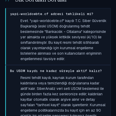
yapi-worldcebte.cf adresi tehlikeli mi?
Evet. "yapi-worldcebte.cf" kaydı T.C. Siber Güvenlik
Başkanlığı (eski USOM) doğrulanmış tehdit
beslemesinde "Bankacılık - Oltalama" kategorisinde
yer almakta ve yüksek kritiklik seviyesi (4/10) ile
sınıflandırılmıştır. Bu kayıt resmi tehdit istihbaratı
olarak yayımlandığı için kurumsal engelleme
listelerine alınması ve son kullanıcıların erişiminin
engellenmesi tavsiye edilir.
Bu USOM kaydı ne kadar süreyle aktif kalır?
Resmi tehdit kaydı, kaynak kurum tarafından
kaldırılana veya temizlendiği doğrulanana kadar
aktif kalır. SiberAnaliz veri seti USOM beslemesi ile
günde birden fazla kez senkronize edilir; kaldırılan
kayıtlar otomatik olarak arşive alınır ve detay
sayfaları "tarihsel kayıt" olarak işaretlenir. Kurumsal
engelleme politikalarınızda bu kayıt için en az 90
günlük bir gözetim penceresi tutmanız önerilir.