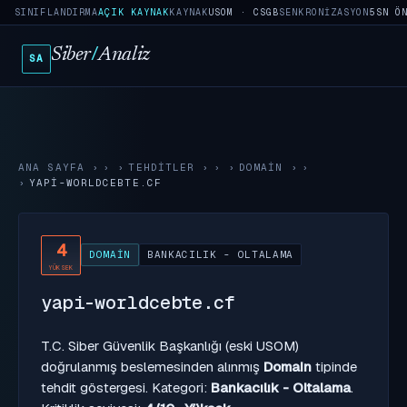
SINIFLANDIRMA
AÇIK KAYNAK
KAYNAK
USOM · CSGB
SENKRONIZASYON
5SN Ö
Siber
/
Analiz
SA
ANA SAYFA
›
TEHDITLER
›
DOMAIN
›
YAPI-WORLDCEBTE.CF
4
DOMAIN
BANKACILIK - OLTALAMA
YÜKSEK
yapi-worldcebte.cf
T.C. Siber Güvenlik Başkanlığı (eski USOM)
doğrulanmış beslemesinden alınmış
Domain
tipinde
tehdit göstergesi. Kategori:
Bankacılık - Oltalama
.