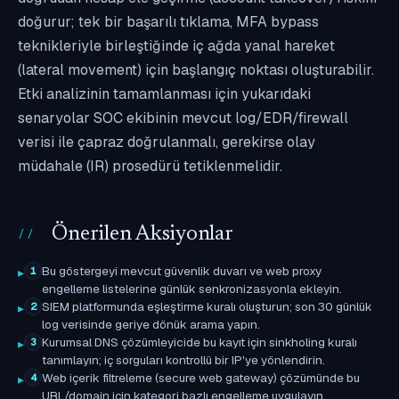
doğurur; tek bir başarılı tıklama, MFA bypass
teknikleriyle birleştiğinde iç ağda yanal hareket
(lateral movement) için başlangıç noktası oluşturabilir.
Etki analizinin tamamlanması için yukarıdaki
senaryolar SOC ekibinin mevcut log/EDR/firewall
verisi ile çapraz doğrulanmalı, gerekirse olay
müdahale (IR) prosedürü tetiklenmelidir.
Önerilen Aksiyonlar
Bu göstergeyi mevcut güvenlik duvarı ve web proxy
1
engelleme listelerine günlük senkronizasyonla ekleyin.
SIEM platformunda eşleştirme kuralı oluşturun; son 30 günlük
2
log verisinde geriye dönük arama yapın.
Kurumsal DNS çözümleyicide bu kayıt için sinkholing kuralı
3
tanımlayın; iç sorguları kontrollü bir IP'ye yönlendirin.
Web içerik filtreleme (secure web gateway) çözümünde bu
4
URL/domain için kategori bazlı engelleme uygulayın.