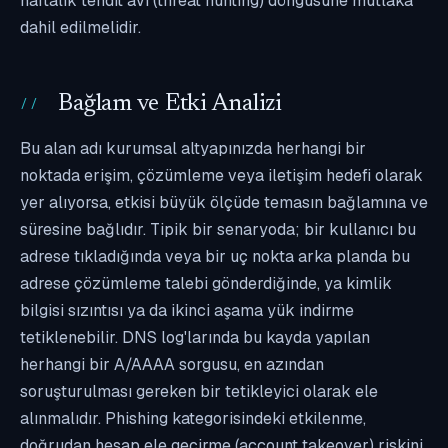
haftalık tehdit avı (threat hunting) döngüsüne mutlaka
dahil edilmelidir.
Bağlam ve Etki Analizi
Bu alan adı kurumsal altyapınızda herhangi bir
noktada erişim, çözümleme veya iletişim hedefi olarak
yer alıyorsa, etkisi büyük ölçüde temasın bağlamına ve
süresine bağlıdır. Tipik bir senaryoda; bir kullanıcı bu
adrese tıkladığında veya bir uç nokta arka planda bu
adrese çözümleme talebi gönderdiğinde, ya kimlik
bilgisi sızıntısı ya da ikinci aşama yük indirme
tetiklenebilir. DNS log'larında bu kayda yapılan
herhangi bir A/AAAA sorgusu, en azından
soruşturulması gereken bir tetikleyici olarak ele
alınmalıdır. Phishing kategorisindeki etkilenme,
doğrudan hesap ele geçirme (account takeover) riskini