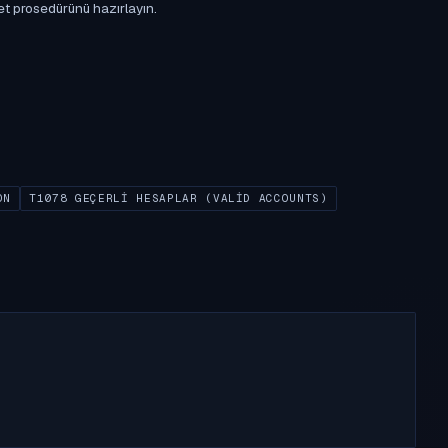
et prosedürünü hazırlayın.
ON
T1078 GEÇERLI HESAPLAR (VALID ACCOUNTS)