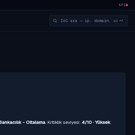
API
⌘K
Bankacılık - Oltalama
. Kritiklik seviyesi:
4/10 · Yüksek
.