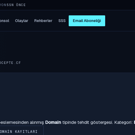
YON
5SN ÖNCE
onsol
Olaylar
Rehberler
SSS
Email Aboneliği
DCEPTE.CF
 beslemesinden alınmış
Domain
tipinde tehdit göstergesi. Kategori:
OMAIN KAYITLARI