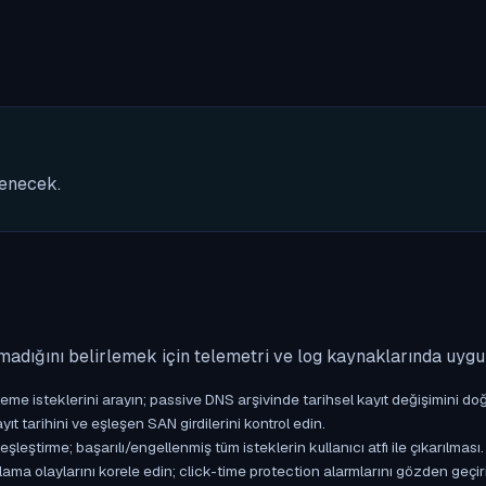
nenecek.
madığını belirlemek için telemetri ve log kaynaklarında uyg
isteklerini arayın; passive DNS arşivinde tarihsel kayıt değişimini doğ
yıt tarihini ve eşleşen SAN girdilerini kontrol edin.
ştirme; başarılı/engellenmiş tüm isteklerin kullanıcı atfı ile çıkarılması.
ama olaylarını korele edin; click-time protection alarmlarını gözden geçir