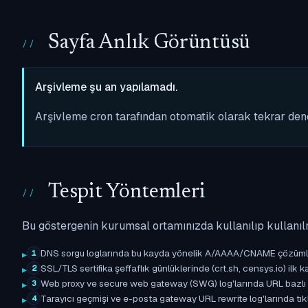
Sayfa Anlık Görüntüsü
Arşivleme şu an yapılamadı.
Arşivleme cron tarafından otomatik olarak tekrar de
Tespit Yöntemleri
Bu göstergenin kurumsal ortamınızda kullanılıp kullanıl
DNS sorgu loglarında bu kayda yönelik A/AAAA/CNAME çözümleme 
1
SSL/TLS sertifika şeffaflık günlüklerinde (crt.sh, censys.io) ilk ka
2
Web proxy ve secure web gateway (SWG) log'larında URL bazlı eşle
3
Tarayıcı geçmişi ve e-posta gateway URL rewrite log'larında tıkl
4