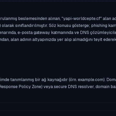
rulanmış beslemesinden alınan, "yapi-worldcepte.cf" alan adı b
 olarak sınıflandırılmıştır. Söz konusu gösterge; phishing kamp
enarında, e-posta gateway katmanında ve DNS çözümleyicileri
dan, alan adının altyapınızda yer alıp almadığını teyit edere
imde tanımlanmış bir ağ kaynağıdır (örn. example.com). Domai
Response Policy Zone) veya secure DNS resolver, domain bazl