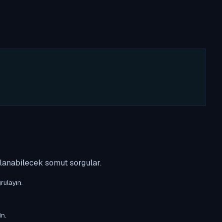
ulanabilecek somut sorgular.
rulayın.
in.