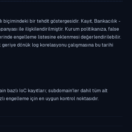
içimindeki bir tehdit göstergesidir. Kayıt, Bankacılık -
anyası ile ilişkilendirilmiştir. Kurum politikanıza, false
nde engelleme listesine eklenmesi değerlendirilebilir.
k geriye dönük log korelasyonu çalışmasına bu tarihi
n bazlı IoC kayıtları; subdomain'ler dahil tüm alt
ı engelleme için en uygun kontrol noktasıdır.