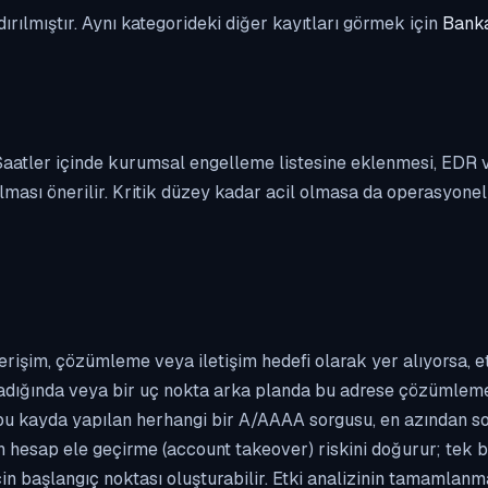
dırılmıştır. Aynı kategorideki diğer kayıtları görmek için
Banka
. Saatler içinde kurumsal engelleme listesine eklenmesi, EDR
ası önerilir. Kritik düzey kadar acil olmasa da operasyonel ön
erişim, çözümleme veya iletişim hedefi olarak yer alıyorsa, 
kladığında veya bir uç nokta arka planda bu adrese çözümleme t
 bu kayda yapılan herhangi bir A/AAAA sorgusu, en azından so
n hesap ele geçirme (account takeover) riskini doğurur; tek b
çin başlangıç noktası oluşturabilir. Etki analizinin tamamlan