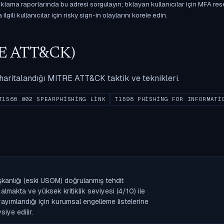
ama raporlarında bu adresi sorgulayın; tıklayan kullanıcılar için MFA res
gili kullanıcılar için risky sign-in olaylarını korele edin.
ITRE ATT&CK)
ak haritalandığı MITRE ATT&CK taktik ve teknikleri.
T1566.002 SPEARPHISHING LINK
T1598 PHISHING FOR INFORMATI
şkanlığı (eski USOM) doğrulanmış tehdit
lmakta ve yüksek kritiklik seviyesi (4/10) ile
k yayımlandığı için kurumsal engelleme listelerine
iye edilir.