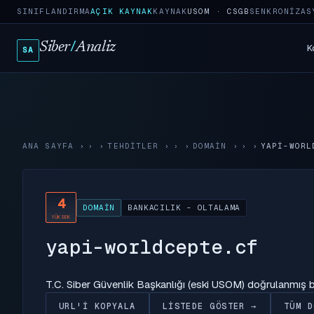
SINIFLANDIRMA
AÇIK KAYNAK
KAYNAK
USOM · CSGB
SENKRONIZAS
Siber
/
Analiz
K
SA
ANA SAYFA
›
TEHDITLER
›
DOMAIN
›
YAPI-WORL
4
DOMAIN
BANKACILIK - OLTALAMA
YÜKSEK
yapi-worldcepte.cf
T.C. Siber Güvenlik Başkanlığı (eski USOM) doğrulanmış
URL'I KOPYALA
LISTEDE GÖSTER →
TÜM D