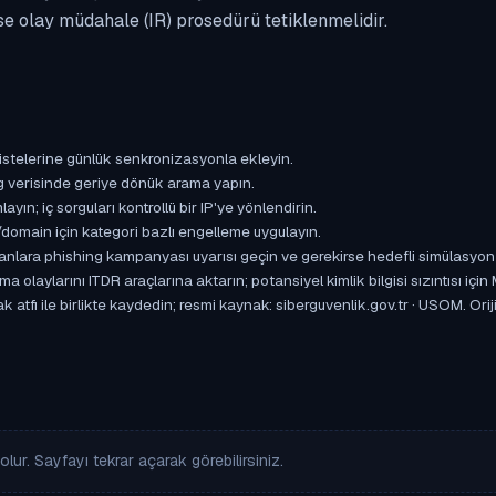
se olay müdahale (IR) prosedürü tetiklenmelidir.
istelerine günlük senkronizasyonla ekleyin.
og verisinde geriye dönük arama yapın.
yın; iç sorguları kontrollü bir IP'ye yönlendirin.
omain için kategori bazlı engelleme uygulayın.
ışanlara phishing kampanyası uyarısı geçin ve gerekirse hedefli simülasyon
aylarını ITDR araçlarına aktarın; potansiyel kimlik bilgisi sızıntısı için
 atfı ile birlikte kaydedin; resmi kaynak: siberguvenlik.gov.tr · USOM. Orij
lur. Sayfayı tekrar açarak görebilirsiniz.