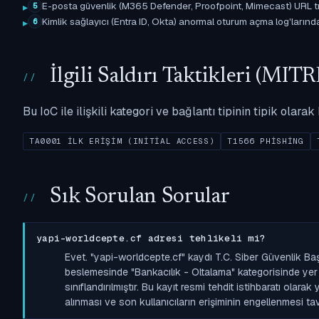
E-posta güvenlik (M365 Defender, Proofpoint, Mimecast) URL tıkl
5
Kimlik sağlayıcı (Entra ID, Okta) anormal oturum açma log'larında il
6
İlgili Saldırı Taktikleri (M
Bu IoC ile ilişkili kategori ve bağlantı tipinin tipik olar
TA0001 İLK ERIŞIM (INITIAL ACCESS)
T1566 PHISHING
Sık Sorulan Sorular
yapi-worldcepte.cf adresi tehlikeli mi?
Evet. "yapi-worldcepte.cf" kaydı T.C. Siber Güvenlik Ba
beslemesinde "Bankacılık - Oltalama" kategorisinde yer a
sınıflandırılmıştır. Bu kayıt resmi tehdit istihbaratı olara
alınması ve son kullanıcıların erişiminin engellenmesi tavs