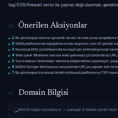
log/EDR/firewall verisi ile çapraz doğrulanmalı, gerekir
Önerilen Aksiyonlar
Bu göstergeyi mevcut güvenlik duvarı ve web proxy engelleme l
1
SIEM platformunda eşleştirme kuralı oluşturun; son 30 günlük l
2
Kurumsal DNS çözümleyicide bu kayıt için sinkholing kuralı tanımla
3
Web içerik filtreleme (secure web gateway) çözümünde bu URL/d
4
Son kullanıcı farkındalık takımına bilgilendirme yayımlayın; çal
5
M365/Google Workspace seviyesinde URL'ye yapılan tüm tıklama ol
6
Bu göstergeyi kurumsal tehdit istihbarat platformuna (TIP) kaynak
7
Domain Bilgisi
WHOIS bilgisi hazırlanıyor — yaklaşık 5 dakika içinde hazır o