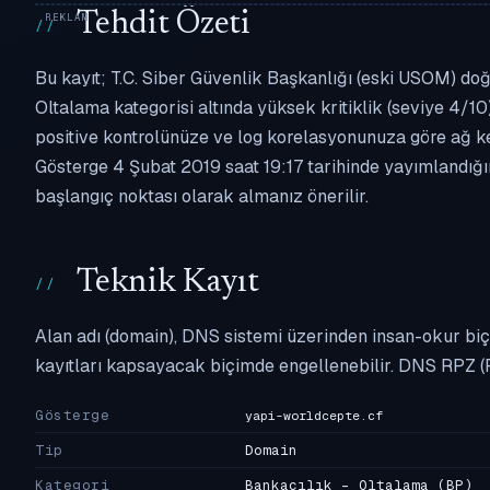
Tehdit Özeti
Bu kayıt; T.C. Siber Güvenlik Başkanlığı (eski USOM) doğ
Oltalama kategorisi altında yüksek kritiklik (seviye 4/10)
positive kontrolünüze ve log korelasyonunuza göre ağ k
Gösterge 4 Şubat 2019 saat 19:17 tarihinde yayımlandığın
başlangıç noktası olarak almanız önerilir.
Teknik Kayıt
Alan adı (domain), DNS sistemi üzerinden insan-okur biç
kayıtları kapsayacak biçimde engellenebilir. DNS RPZ (
Gösterge
yapi-worldcepte.cf
Tip
Domain
Kategori
Bankacılık - Oltalama
(BP)