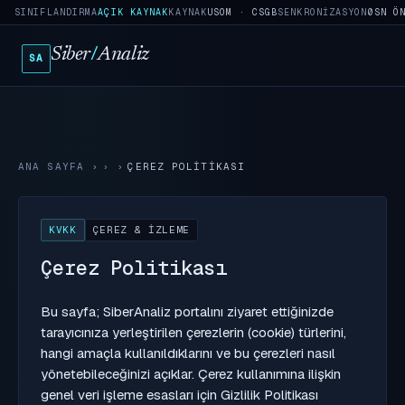
SINIFLANDIRMA
AÇIK KAYNAK
KAYNAK
USOM · CSGB
SENKRONIZASYON
5SN Ö
Siber
/
Analiz
SA
ANA SAYFA
›
ÇEREZ POLITIKASI
KVKK
ÇEREZ & İZLEME
Çerez Politikası
Bu sayfa; SiberAnaliz portalını ziyaret ettiğinizde
tarayıcınıza yerleştirilen çerezlerin (cookie) türlerini,
hangi amaçla kullanıldıklarını ve bu çerezleri nasıl
yönetebileceğinizi açıklar. Çerez kullanımına ilişkin
genel veri işleme esasları için
Gizlilik Politikası