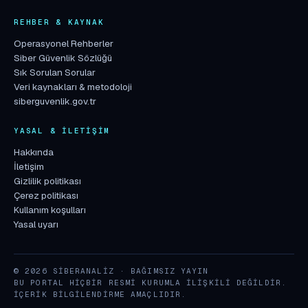
REHBER & KAYNAK
Operasyonel Rehberler
Siber Güvenlik Sözlüğü
Sık Sorulan Sorular
Veri kaynakları & metodoloji
siberguvenlik.gov.tr
YASAL & İLETIŞIM
Hakkında
İletişim
Gizlilik politikası
Çerez politikası
Kullanım koşulları
Yasal uyarı
© 2026 SIBERANALIZ · BAĞIMSIZ YAYIN
BU PORTAL HIÇBIR RESMI KURUMLA ILIŞKILI DEĞILDIR.
İÇERIK BILGILENDIRME AMAÇLIDIR.