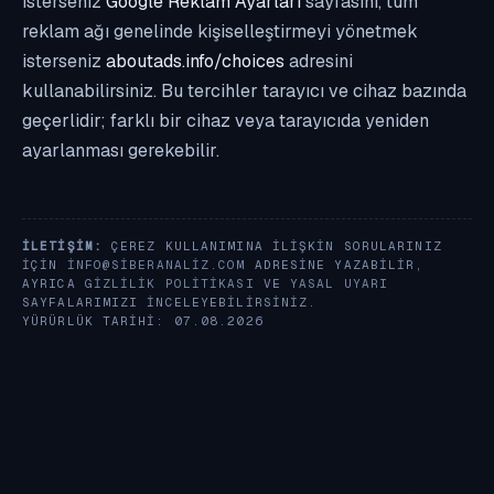
isterseniz
Google Reklam Ayarları
sayfasını, tüm
reklam ağı genelinde kişiselleştirmeyi yönetmek
isterseniz
aboutads.info/choices
adresini
kullanabilirsiniz. Bu tercihler tarayıcı ve cihaz bazında
geçerlidir; farklı bir cihaz veya tarayıcıda yeniden
ayarlanması gerekebilir.
İLETIŞIM:
ÇEREZ KULLANIMINA ILIŞKIN SORULARINIZ
IÇIN
INFO@SIBERANALIZ.COM
ADRESINE YAZABILIR,
AYRICA
GIZLILIK POLITIKASI
VE
YASAL UYARI
SAYFALARIMIZI INCELEYEBILIRSINIZ.
YÜRÜRLÜK TARIHI: 07.08.2026