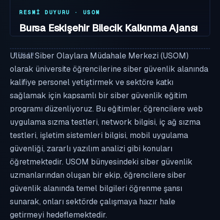
RESMI DUYURU · USOM
Bursa Eskişehir Bilecik Kalkınma Ajansı
Siber Güvenlik Eğitimi
Ulusal Siber Olaylara Müdahale Merkezi (USOM)
29.08.2022
·
Dil: TR
·
USOM #163
olarak üniversite öğrencilerine siber güvenlik alanında
kalifiye personel yetiştirmek ve sektöre katkı
sağlamak için kapsamlı bir siber güvenlik eğitim
programı düzenliyoruz. Bu eğitimler, öğrencilere web
uygulama sızma testleri, network bilgisi, iç ağ sızma
testleri, işletim sistemleri bilgisi, mobil uygulama
güvenliği, zararlı yazılım analizi gibi konuları
öğretmektedir. USOM bünyesindeki siber güvenlik
uzmanlarından oluşan bir ekip, öğrencilere siber
güvenlik alanında temel bilgileri öğrenme şansı
sunarak, onları sektörde çalışmaya hazır hale
getirmeyi hedeflemektedir.