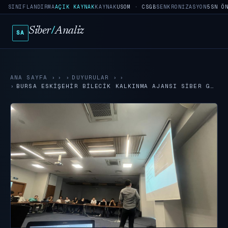
SINIFLANDIRMA
AÇIK KAYNAK
KAYNAK
USOM · CSGB
SENKRONIZASYON
5SN Ö
Siber
/
Analiz
SA
ANA SAYFA
›
DUYURULAR
›
BURSA ESKIŞEHIR BILECIK KALKINMA AJANSI SIBER G…