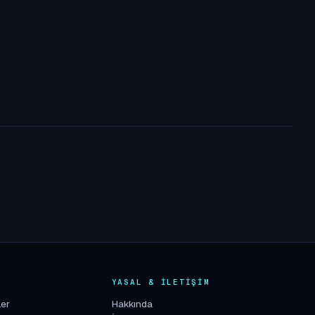
K
YASAL & İLETIŞIM
ler
Hakkında