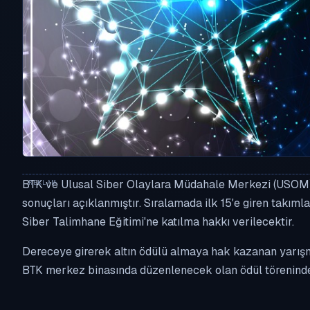
RESMI DUYURU · USOM
BTK ve Ulusal Siber Olaylara Müdahale Merkezi (USOM) 
Siber Yıldız 2020 Sonuçları Açı
sonuçları açıklanmıştır. Sıralamada ilk 15'e giren takımla
Siber Talimhane Eğitimi'ne katılma hakkı verilecektir.
21.07.2022
·
Dil: TR
·
USOM #121
Dereceye girerek altın ödülü almaya hak kazanan yarışm
BTK merkez binasında düzenlenecek olan ödül töreninde 