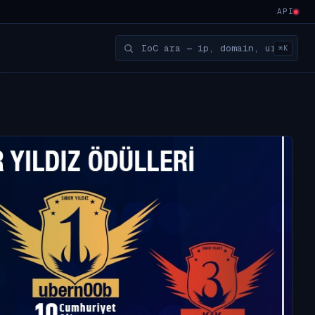
API
⌘K