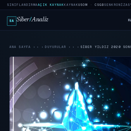
SINIFLANDIRMA
AÇIK KAYNAK
KAYNAK
USOM · CSGB
SENKRONIZAS
Siber
/
Analiz
K
SA
ANA SAYFA
›
DUYURULAR
›
SIBER YILDIZ 2020 SON