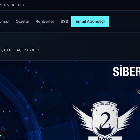
YON
5SN ÖNCE
onsol
Olaylar
Rehberler
SSS
Email Aboneliği
UÇLARI AÇIKLANDI