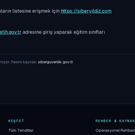
arın listesine erişmek için
https://siberyildiz.com
etih.gov.tr
adresine giriş yaparak eğitim sınıfları
mıştır. Resmi kaynak:
siberguvenlik.gov.tr
KEŞFET
REHBER & KAYNA
Tüm Tehditler
Operasyonel Rehber