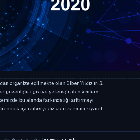
n organize edilmekte olan Siber Yıldız'ın 3.
r güvenliğe ilgisi ve yeteneği olan kişilere
kemizde bu alanda farkındalığı arttırmayı
ğrenmek için siberyildiz.com adresini ziyaret
mıştır. Resmi kaynak:
siberguvenlik.gov.tr