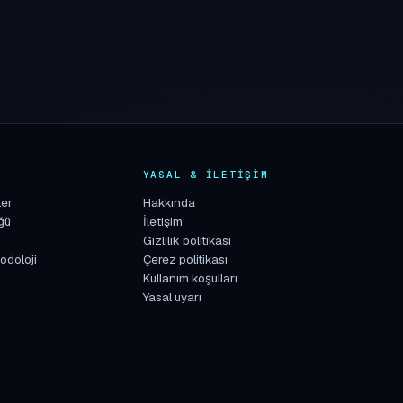
K
YASAL & İLETIŞIM
ler
Hakkında
ğü
İletişim
Gizlilik politikası
odoloji
Çerez politikası
Kullanım koşulları
Yasal uyarı