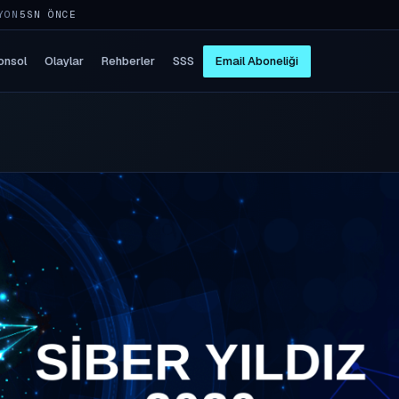
YON
5SN ÖNCE
onsol
Olaylar
Rehberler
SSS
Email Aboneliği