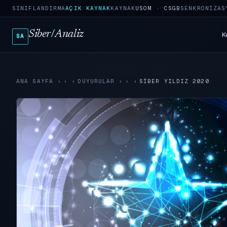
SINIFLANDIRMA
AÇIK KAYNAK
KAYNAK
USOM · CSGB
SENKRONIZAS
Siber
/
Analiz
K
SA
ANA SAYFA
›
DUYURULAR
›
​SIBER YILDIZ 2020