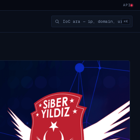
API
⌘K