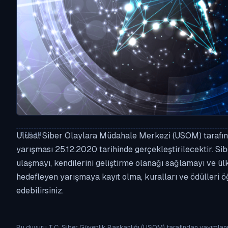
RESMI DUYURU · USOM
Ulusal Siber Olaylara Müdahale Merkezi (USOM) tarafında
​Siber Yıldız 2020
yarışması 25.12.2020 tarihinde gerçekleştirilecektir. Sibe
ulaşmayı, kendilerini geliştirme olanağı sağlamayı ve ül
20.12.2020
·
Dil: TR
·
USOM #19
hedefleyen yarışmaya kayıt olma, kuralları ve ödülleri ö
edebilirsiniz.
Bu duyuru T.C. Siber Güvenlik Başkanlığı (USOM) tarafından yayımlan