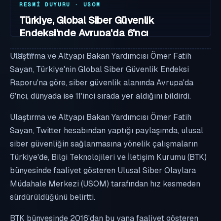
RESMI DUYURU · USOM
Türkiye, Global Siber Güvenlik
Endeksi'nde Avrupa'da 6'ncı
02.08.2021
·
Dil: TR
·
USOM #22
Ulaştırma ve Altyapı Bakan Yardımcısı Ömer Fatih
Sayan, Türkiye'nin Global Siber Güvenlik Endeksi
Raporu'na göre, siber güvenlik alanında Avrupa'da
6'ncı, dünyada ise 11'inci sırada yer aldığını bildirdi.
Ulaştırma ve Altyapı Bakan Yardımcısı Ömer Fatih
Sayan, Twitter hesabından yaptığı paylaşımda, ulusal
siber güvenliğin sağlanmasına yönelik çalışmaların
Türkiye'de, Bilgi Teknolojileri ve İletişim Kurumu (BTK)
bünyesinde faaliyet gösteren Ulusal Siber Olaylara
Müdahale Merkezi (USOM) tarafından hız kesmeden
sürdürüldüğünü belirtti.
BTK bünyesinde 2016'dan bu yana faaliyet gösteren