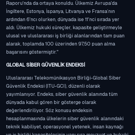
Raporu'nda da ortaya konuldu. Ülkemiz Avrupa'da
İngiltere, Estonya, İspanya, Litvanya ve Fransa’nın
ardından 6'ncı olurken, dünyada ise 11'nci sırada yer
aldı. Ülkemiz hukuki süreçler, kapasite geliştirmeyle
ulusal ve uluslararası iş birliği alanlarından tam puan
alarak, toplamda 100 üzerinden 97,50 puan alma
başarısını göstermiştir."
GLOBAL SİBER GÜVENLİK ENDEKSİ
Uluslararası Telekomünikasyon Birliği-Global Siber
Güvenlik Endeksi (ITU-GCI), düzenli olarak
yayımlanıyor. Endeks, siber güvenlik alanında tüm
dünyada kabul gören bir gösterge olarak
değerlendiriliyor. Söz konusu endeksin
hesaplanmasında ülkelerin siber güvenlik alanındaki
teknik kabiliyet, operasyonel yetenek, insan kaynağı
ve iş birliği kapasitelerinin yanı sıra mevzuat ve hukuki