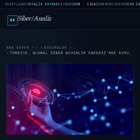
SINIFLANDIRMA
AÇIK KAYNAK
KAYNAK
USOM · CSGB
SENKRONIZASYON
5SN Ö
Siber
/
Analiz
SA
ANA SAYFA
›
DUYURULAR
›
TÜRKIYE, GLOBAL SIBER GÜVENLIK ENDEKSI'NDE AVRU…