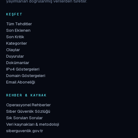
yayımlanan doğrulanmış verilerden türetilir.
KEŞFET
Tüm Tehditler
Son Eklenen
Son Kritik
Kategoriler
Olaylar
Duyurular
Dokümanlar
IPv4 Göstergeleri
Domain Göstergeleri
Email Aboneliği
REHBER & KAYNAK
Operasyonel Rehberler
Siber Güvenlik Sözlüğü
Sık Sorulan Sorular
Veri kaynakları & metodoloji
siberguvenlik.gov.tr