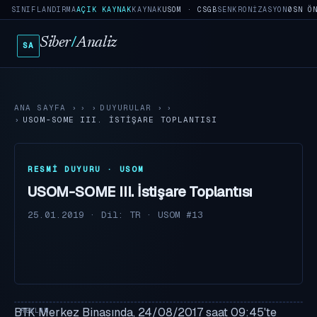
SINIFLANDIRMA
AÇIK KAYNAK
KAYNAK
USOM · CSGB
SENKRONIZASYON
0SN Ö
Siber
/
Analiz
SA
ANA SAYFA
›
DUYURULAR
›
USOM-SOME III. İSTIŞARE TOPLANTISI
RESMI DUYURU · USOM
USOM-SOME III. İstişare Toplantısı
25.01.2019
·
Dil: TR
·
USOM #13
BTK Merkez Binasında, 24/08/2017 saat 09:45'te