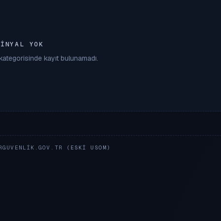
SINYAL YOK
S kategorisinde kayıt bulunamadı.
RGUVENLIK.GOV.TR
(ESKI USOM)