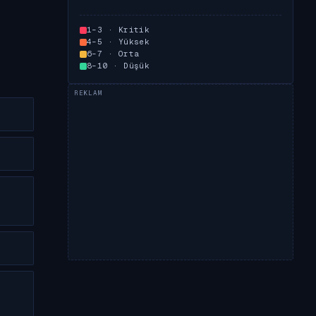
1–3 · Kritik
4–5 · Yüksek
6–7 · Orta
8–10 · Düşük