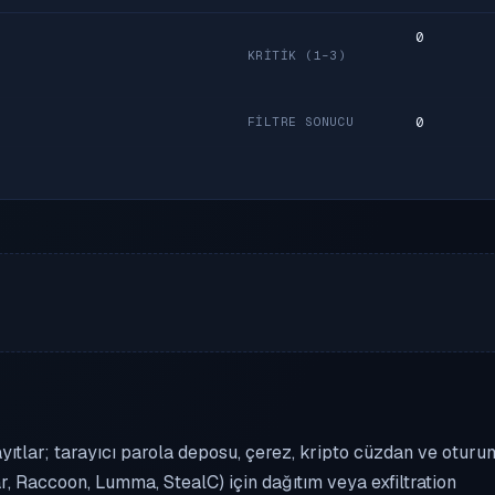
0
KRITIK (1–3)
0
FILTRE SONUCU
kayıtlar; tarayıcı parola deposu, çerez, kripto cüzdan ve oturu
idar, Raccoon, Lumma, StealC) için dağıtım veya exfiltration