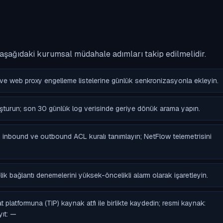
, aşağıdaki kurumsal müdahale adımları takip edilmelidir.
ve web proxy engelleme listelerine günlük senkronizasyonla ekleyin.
uşturun; son 30 günlük log verisinde geriye dönük arama yapın.
için inbound ve outbound ACL kuralı tanımlayın; NetFlow telemetrisini
bağlantı denemelerini yüksek-öncelikli alarm olarak işaretleyin.
 platformuna (TIP) kaynak atfı ile birlikte kaydedin; resmi kaynak:
yıt: —