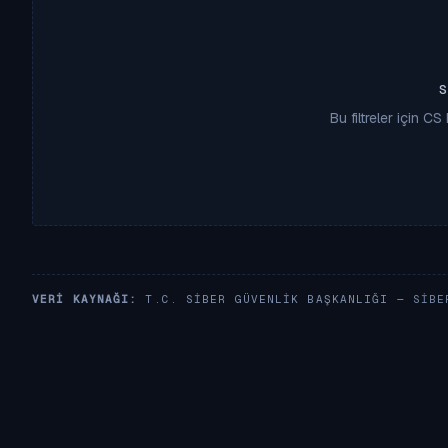
Bu filtreler için C
VERI KAYNAĞI:
T.C. SIBER GÜVENLIK BAŞKANLIĞI —
SIBE