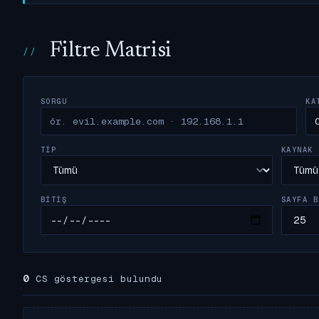
Filtre Matrisi
SORGU
KA
TIP
KAYNAK
BITIŞ
SAYFA B
0
CS göstergesi bulundu