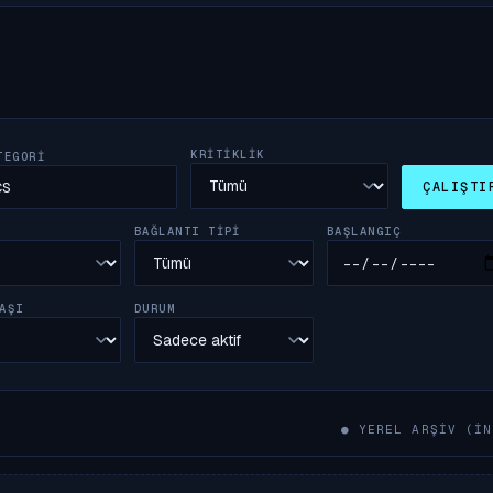
KRITIKLIK
TEGORI
ÇALIŞTI
BAŞLANGIÇ
BAĞLANTI TIPI
AŞI
DURUM
● YEREL ARŞIV (IN