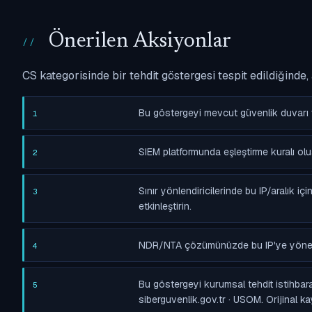
Önerilen Aksiyonlar
CS kategorisinde bir tehdit göstergesi tespit edildiğinde
Bu göstergeyi mevcut güvenlik duvarı 
1
SIEM platformunda eşleştirme kuralı ol
2
Sınır yönlendiricilerinde bu IP/aralık 
3
etkinleştirin.
NDR/NTA çözümünüzde bu IP'ye yönelik 
4
Bu göstergeyi kurumsal tehdit istihbarat
5
siberguvenlik.gov.tr · USOM. Orijinal ka