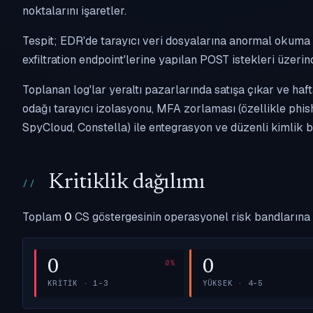
noktalarını işaretler.
Tespit; EDR'de tarayıcı veri dosyalarına anormal okuma 
exfiltration endpoint'lerine yapılan POST istekleri üzerin
Toplanan log'lar yeraltı pazarlarında satışa çıkar ve haft
odağı tarayıcı izolasyonu, MFA zorlaması (özellikle phis
SpyCloud, Constella) ile entegrasyon ve düzenli kimlik b
Kritiklik dağılımı
Toplam
0
CS göstergesinin operasyonel risk bandlarına 
0
0
KRITIK · 1–3
YÜKSEK · 4–5