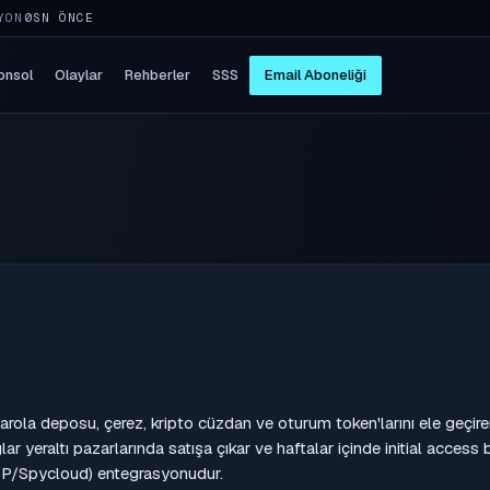
YON
5SN ÖNCE
onsol
Olaylar
Rehberler
SSS
Email Aboneliği
ı parola deposu, çerez, kripto cüzdan ve oturum token'larını ele geçire
lar yeraltı pazarlarında satışa çıkar ve haftalar içinde initial access 
IBP/Spycloud) entegrasyonudur.