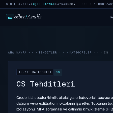
SINIFLANDIRMA
AÇIK KAYNAK
KAYNAK
USOM · CSGB
SENKRONIZAS
Siber
/
Analiz
K
SA
ANA SAYFA
›
TEHDITLER
›
KATEGORILER
›
CS
TEHDIT KATEGORISI
CS
CS Tehditleri
Credential stealer/kimlik bilgisi çalıcı kategorisi; tarayıc
dağıtım veya exfiltration noktalarını işaretler. Toplanan log
izolasyonu, MFA zorlaması ve çalınmış kimlik izleme (H