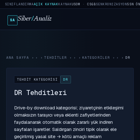
SINIFLANDIRMA
AÇIK KAYNAK
KAYNAK
USOM · CSGB
SENKRONIZASYON
5SN Ö
Siber
/
Analiz
SA
ANA SAYFA
›
TEHDITLER
›
KATEGORILER
›
DR
TEHDIT KATEGORISI
DR
DR Tehditleri
Drive-by download kategorisi; ziyaretçinin etkileşimi
olmaksızın tarayıcı veya eklenti zafiyetlerinden
faydalanarak otomatik olarak zararlı yük indiren
sayfaları işaretler. Saldırgan zinciri tipik olarak ele
geçirilmiş yasal site → kötü amaçlı reklam