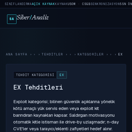
SINIFLANDIRMA
AÇIK KAYNAK
KAYNAK
USOM · CSGB
SENKRONIZASYON
5SN Ö
Siber
/
Analiz
SA
ANA SAYFA
›
TEHDITLER
›
KATEGORILER
›
EX
TEHDIT KATEGORISI
EX
EX Tehditleri
Exploit kategorisi; bilinen güvenlik açıklarına yönelik
kötü amaçlı yük servis eden veya exploit kit
barındıran kaynakları kapsar. Saldırgan motivasyonu
otomatik kitle istismarı ile drive-by uzlaşmadır; n-day
CVE'ler veya tarayıcı/eklenti zafiyetleri hedef alınır.