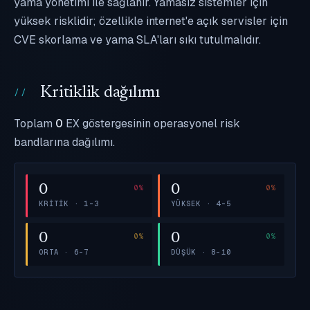
yama yönetimi ile sağlanır. Yamasız sistemler için
yüksek risklidir; özellikle internet'e açık servisler için
CVE skorlama ve yama SLA'ları sıkı tutulmalıdır.
Kritiklik dağılımı
Toplam
0
EX göstergesinin operasyonel risk
bandlarına dağılımı.
0
0
KRITIK · 1–3
YÜKSEK · 4–5
0
0
ORTA · 6–7
DÜŞÜK · 8–10