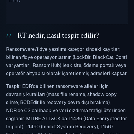
RT nedir, nasıl tespit edilir?
Ransomware/fidye yazılımı kategorisindeki kayıtlar;
bilinen fidye operasyonlarının (LockBit, BlackCat, Conti
varyantları, RansomHub) leak site, ödeme portalı veya
operatör altyapısı olarak işaretlenmiş adresleri kapsar.
Tespit; EDR'de bilinen ransomware aileleri için
davranış kuralları (mass file rename, shadow copy
silme, BCDEdit ile recovery devre dışı bırakma),
NDR'de C2 callback ve veri sızdırma trafiği üzerinden
sağlanır. MITRE ATT&CK'da T1486 (Data Encrypted for
Impact), T1490 (Inhibit System Recovery), T1567