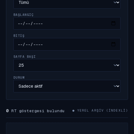
BAŞLANGIÇ
BITIŞ
SAYFA BAŞI
DURUM
0
RT göstergesi bulundu
● YEREL ARŞIV (INDEXLI)