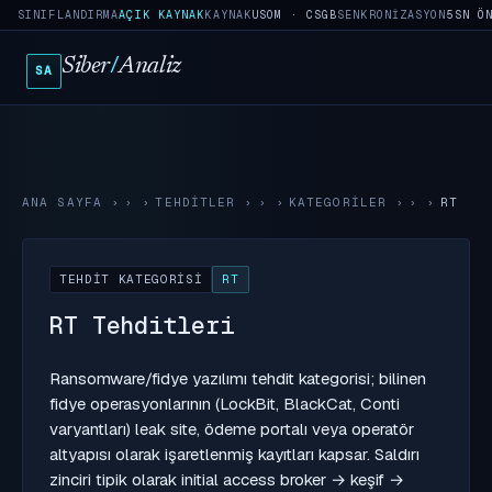
SINIFLANDIRMA
AÇIK KAYNAK
KAYNAK
USOM · CSGB
SENKRONIZASYON
5SN Ö
Siber
/
Analiz
SA
ANA SAYFA
›
TEHDITLER
›
KATEGORILER
›
RT
TEHDIT KATEGORISI
RT
RT Tehditleri
Ransomware/fidye yazılımı tehdit kategorisi; bilinen
fidye operasyonlarının (LockBit, BlackCat, Conti
varyantları) leak site, ödeme portalı veya operatör
altyapısı olarak işaretlenmiş kayıtları kapsar. Saldırı
zinciri tipik olarak initial access broker → keşif →