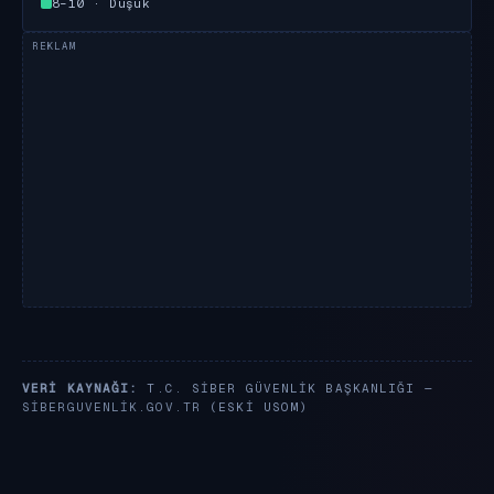
8–10 · Düşük
VERI KAYNAĞI:
T.C. SIBER GÜVENLIK BAŞKANLIĞI —
SIBERGUVENLIK.GOV.TR
(ESKI USOM)