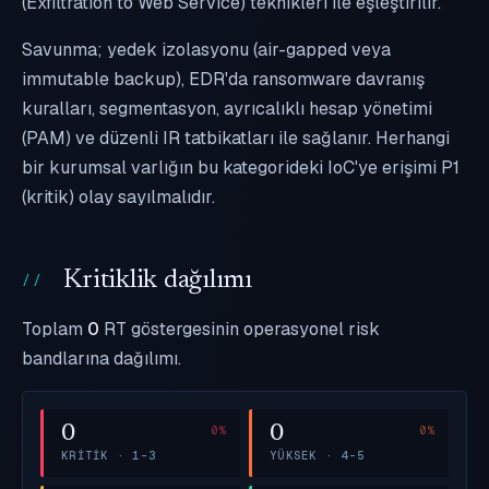
(Exfiltration to Web Service) teknikleri ile eşleştirilir.
Savunma; yedek izolasyonu (air-gapped veya
immutable backup), EDR'da ransomware davranış
kuralları, segmentasyon, ayrıcalıklı hesap yönetimi
(PAM) ve düzenli IR tatbikatları ile sağlanır. Herhangi
bir kurumsal varlığın bu kategorideki IoC'ye erişimi P1
(kritik) olay sayılmalıdır.
Kritiklik dağılımı
Toplam
0
RT göstergesinin operasyonel risk
bandlarına dağılımı.
0
0
KRITIK · 1–3
YÜKSEK · 4–5