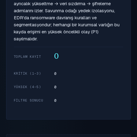
ayrıcalık yükseltme → veri sızdırma → şifreleme
adımlarını izler. Savunma odağı yedek izolasyonu,
EDR'da ransomware davranış kuralları ve
segmentasyondur; herhangi bir kurumsal varlığın bu
kayda erişimi en yüksek öncelikli olay (P1)
sayılmalıdır.
0
TOPLAM KAYIT
0
KRITIK (1–3)
0
YÜKSEK (4–5)
0
FILTRE SONUCU