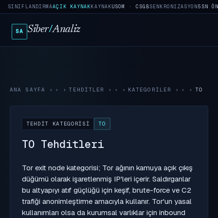
SINIFLANDIRMA
AÇIK KAYNAK
KAYNAK
USOM · CSGB
SENKRONIZASYON
5SN Ö
Siber
/
Analiz
SA
ANA SAYFA
›
TEHDITLER
›
KATEGORILER
›
TO
TEHDIT KATEGORISI
TO
TO Tehditleri
Tor exit node kategorisi; Tor ağının kamuya açık çıkış
düğümü olarak işaretlenmiş IP'leri içerir. Saldırganlar
bu altyapıyı atıf güçlüğü için keşif, brute-force ve C2
trafiği anonimleştirme amacıyla kullanır. Tor'un yasal
kullanımları olsa da kurumsal varlıklar için inbound