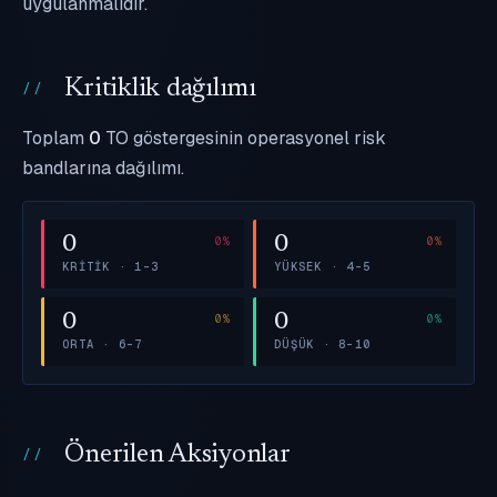
uygulanmalıdır.
Kritiklik dağılımı
Toplam
0
TO göstergesinin operasyonel risk
bandlarına dağılımı.
0
0
KRITIK · 1–3
YÜKSEK · 4–5
0
0
ORTA · 6–7
DÜŞÜK · 8–10
Önerilen Aksiyonlar