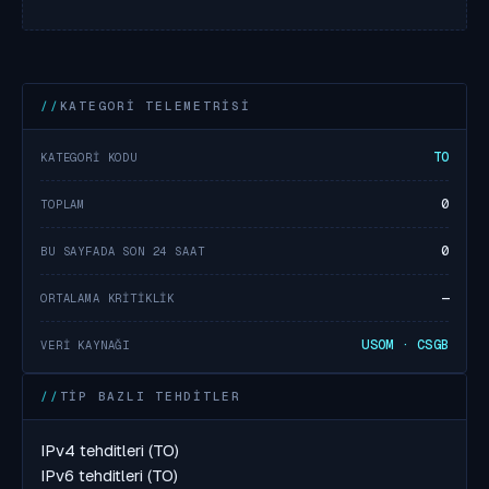
KATEGORI TELEMETRISI
TO
KATEGORI KODU
0
TOPLAM
0
BU SAYFADA SON 24 SAAT
—
ORTALAMA KRITIKLIK
USOM · CSGB
VERI KAYNAĞI
TIP BAZLI TEHDITLER
IPv4 tehditleri (TO)
IPv6 tehditleri (TO)