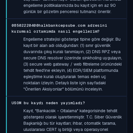
engelleme politikalarınızda bu kayıt için en az 90
günlük bir gözetim penceresi tutmanız önerilir.
08502220400halkbankcepsube.com adresini
kurumsal ortamımda nasıl engellerim?
Engelleme stratejisi gösterge tipine göre değişir. Bu
kayıt bir alan adı olduğundan: (1) sınır güvenlik
duvarında çıkış kuralı tanımlayın, (2) DNS RPZ veya
secure DNS resolver üzerinde sinkholing uygulayın,
(3) secure web gateway / web filtreleme ürünündeki
tehdit feed'ine ekleyin, (4) EDR/SIEM platformunda
eşleştirme kuralı oluşturarak temas eden uç
noktaları izleyin. Detaylı liste için sayfadaki
"Önerilen Aksiyonlar" bölümünü inceleyin.
USOM bu kaydı neden yayımladı?
Kayıt, "Bankacılık - Oltalama" kategorisinde tehdit
göstergesi olarak işaretlenmiştir. T.C. Siber Güvenlik
Başkanlığı bu tür kayıtları; ihbar, otomatik tarama,
uluslararası CERT iş birliği veya operasyonel