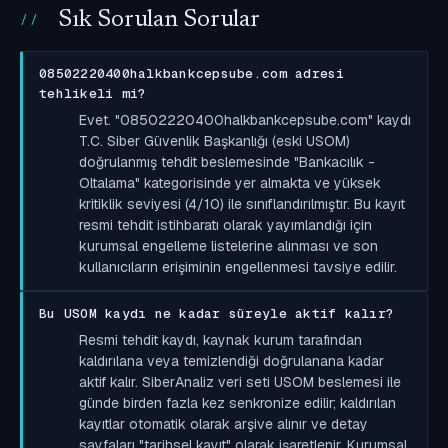
Sık Sorulan Sorular
08502220400halkbankcepsube.com adresi
tehlikeli mi?
Evet. "08502220400halkbankcepsube.com" kaydı
T.C. Siber Güvenlik Başkanlığı (eski USOM)
doğrulanmış tehdit beslemesinde "Bankacılık -
Oltalama" kategorisinde yer almakta ve yüksek
kritiklik seviyesi (4/10) ile sınıflandırılmıştır. Bu kayıt
resmi tehdit istihbaratı olarak yayımlandığı için
kurumsal engelleme listelerine alınması ve son
kullanıcıların erişiminin engellenmesi tavsiye edilir.
Bu USOM kaydı ne kadar süreyle aktif kalır?
Resmi tehdit kaydı, kaynak kurum tarafından
kaldırılana veya temizlendiği doğrulanana kadar
aktif kalır. SiberAnaliz veri seti USOM beslemesi ile
günde birden fazla kez senkronize edilir; kaldırılan
kayıtlar otomatik olarak arşive alınır ve detay
sayfaları "tarihsel kayıt" olarak işaretlenir. Kurumsal