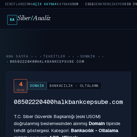
SINIFLANDIRMA
AÇIK KAYNAK
KAYNAK
USOM · CSGB
SENKRONIZASYON
5SN Ö
Siber
/
Analiz
SA
ANA SAYFA
›
TEHDITLER
›
DOMAIN
›
08502220400HALKBANKCEPSUBE.COM
4
DOMAIN
BANKACILIK - OLTALAMA
YÜKSEK
08502220400halkbankcepsube.com
T.C. Siber Güvenlik Başkanlığı (eski USOM)
doğrulanmış beslemesinden alınmış
Domain
tipinde
tehdit göstergesi. Kategori:
Bankacılık - Oltalama
.