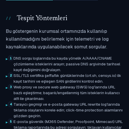
Tespit Yöntemleri
Bu göstergenin kurumsal ortamınızda kullanılıp
kullanılmadığını belirlemek için telemetri ve log
kaynaklarında uygulanabilecek somut sorgular.
DNS sorgu loglarında bu kayda yönelik A/AAAA/CNAME
1
çözümleme isteklerini arayın; passive DNS arşivinde tarihsel
kayıt değişimini doğrulayın.
SSL/TLS sertifika şeffaflık günlüklerinde (crt.sh, censys.io) ilk
2
kayıt tarihini ve eşleşen SAN girdilerini kontrol edin.
Web proxy ve secure web gateway (SWG) log'larında URL
3
bazlı eşleştirme; başarılı/engellenmiş tüm isteklerin kullanıcı
atfı ile çıkarılması.
Tarayıcı geçmişi ve e-posta gateway URL rewrite log'larında
4
tıklama olaylarını korele edin; click-time protection alarmlarını
gözden geçirin.
E-posta güvenlik (M365 Defender, Proofpoint, Mimecast) URL
5
tıklama raporlarında bu adresi sorgulayın; tıklayan kullanıcılar