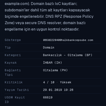
example.com). Domain bazlı IoC kayıtları;
subdomain'ler dahil tüm alt kayıtları kapsayacak
biçimde engellenebilir. DNS RPZ (Response Policy
Zone) veya secure DNS resolver, domain bazlı
engelleme için en uygun kontrol noktasıdır.
Gösterge
08502220400halkbankcepsube.com
Tip
Domain
Kategori
Bankacılık - Oltalama
(BP)
Kaynak
İHBAR
(IH)
Bağlantı
Oltalama
(PH)
Tipi
Kritiklik
4 / 10 · Yüksek
Yayım Tarihi
29.01.2019 19:28
USOM Kayıt
66619
ID