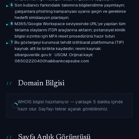
Son kullanıcı farkındalık takımına bilgilendirme yayımlayın;
5
çalışanlara phishing kampanyası uyarısı geçin ve gerekirse
hedefli simülasyon planlayın.
M365/Google Workspace seviyesinde URL'ye yapılan tüm
6
tıklama olaylarını ITDR araçlarına aktarın; potansiyel kimlik
bilgisi sızıntısı için MFA reset prosedürünü hazır tutun.
Bu göstergeyi kurumsal tehdit istihbarat platformuna (TIP)
7
kaynak atfı ile birlikte kaydedin; resmi kaynak:
siberguvenlik.gov.tr · USOM. Orijinal kayıt:
08502220400halkbankcepsube.com
Domain Bilgisi
WHOIS bilgisi hazırlanıyor — yaklaşık 5 dakika içinde
hazır olur. Sayfayı tekrar açarak görebilirsiniz.
Sayfa Anlık Görüntüsü