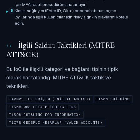
için MFA reset prosedürünü hazırlayın.
Kimlik sağlayıcı (Entra ID, Okta) anormal oturum açma
6
log'larında ilgili kullanıcılar için risky sign-in olaylarını korele
edin.
İlgili Saldırı Taktikleri (MITRE
ATT&CK)
Bu IoC ile ilişkili kategori ve bağlantı tipinin tipik
olarak haritalandığı MITRE ATT&CK taktik ve
teknikleri.
TA0001 İLK ERIŞIM (INITIAL ACCESS)
T1566 PHISHING
T1566.002 SPEARPHISHING LINK
T1598 PHISHING FOR INFORMATION
T1078 GEÇERLI HESAPLAR (VALID ACCOUNTS)