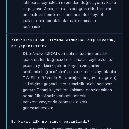
istihbarat kaynakları üzerinden doğrulayarak kamu
ile paylaşır. Amaç, ulusal siber güvenlik direncini
artırmak ve hem kurumların hem de bireysel
kullanıcıların proaktif olarak korunmasını
sağlamaktır.
Yanlışlıkla bu listede olduğumu düşünüyorum,
ne yapabilirim?
SiberAnaliz, USOM veri setinin üzerine analitik
içerik üreten bağımsız bir hizmettir; kayıt ekleme/
çıkarma yetkimiz yoktur. Kaydınızın yanlış
sınıflandırıldığını düşünüyorsanız resmi kaynak olan
T.C. Siber Güvenlik Başkanlığı (siberguvenlik.gov.tr)
ile iletişime geçerek itiraz/temizlik talebi açmanız
gerekir. Resmi kaynaktan kaldırma onaylandıktan
sonra SiberAnaliz veri seti sonraki
senkronizasyonda otomatik olarak
güncellenecektir.
Bu kayıt ilk ne zaman yayımlandı?
Kayıt resmi USOM beslemesinde 29 Ocak 2019