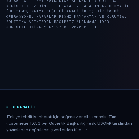
BU SAYFA, RESMI KAYNAKTAN ALINAN HAM GÖSTERGE
VERISININ ÜZERINE SIBERANALIZ TARAFINDAN OTOMATIK
ÜRETILMIŞ KATMA DEĞERLI ANALITIK IÇERIK IÇERIR.
OPERASYONEL KARARLAR RESMI KAYNAKTAN VE KURUMSAL
POLITIKALARINIZDAN BAĞIMSIZ ALINMAMALIDIR.
SON SENKRONIZASYON: 27.05.2026 03:51
SIBERANALIZ
Türkiye tehdit istihbaratı için bağımsız analiz konsolu. Tüm
göstergeler T.C. Siber Güvenlik Başkanlığı (eski USOM) tarafından
yayımlanan doğrulanmış verilerden türetilir.