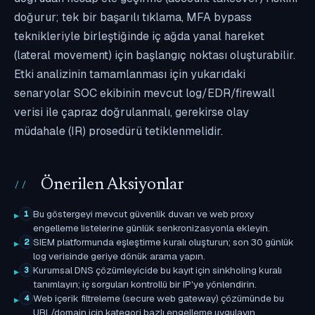
doğurur; tek bir başarılı tıklama, MFA bypass
teknikleriyle birleştiğinde iç ağda yanal hareket
(lateral movement) için başlangıç noktası oluşturabilir.
Etki analizinin tamamlanması için yukarıdaki
senaryolar SOC ekibinin mevcut log/EDR/firewall
verisi ile çapraz doğrulanmalı, gerekirse olay
müdahale (IR) prosedürü tetiklenmelidir.
Önerilen Aksiyonlar
Bu göstergeyi mevcut güvenlik duvarı ve web proxy
1
engelleme listelerine günlük senkronizasyonla ekleyin.
SIEM platformunda eşleştirme kuralı oluşturun; son 30 günlük
2
log verisinde geriye dönük arama yapın.
Kurumsal DNS çözümleyicide bu kayıt için sinkholing kuralı
3
tanımlayın; iç sorguları kontrollü bir IP'ye yönlendirin.
Web içerik filtreleme (secure web gateway) çözümünde bu
4
URL/domain için kategori bazlı engelleme uygulayın.