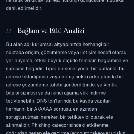
haftalık tehdit avı (threat hunting) döngüsüne mutlaka
dahil edilmelidir.
Bağlam ve Etki Analizi
Bu alan adı kurumsal altyapınızda herhangi bir
noktada erişim, çözümleme veya iletişim hedefi olarak
yer alıyorsa, etkisi büyük ölçüde temasın bağlamına ve
süresine bağlıdır. Tipik bir senaryoda; bir kullanıcı bu
adrese tıkladığında veya bir uç nokta arka planda bu
adrese çözümleme talebi gönderdiğinde, ya kimlik
bilgisi sızıntısı ya da ikinci aşama yük indirme
tetiklenebilir. DNS log'larında bu kayda yapılan
herhangi bir A/AAAA sorgusu, en azından
soruşturulması gereken bir tetikleyici olarak ele
alınmalıdır. Phishing kategorisindeki etkilenme,
doğrudan hesap ele geçirme (account takeover) riskini