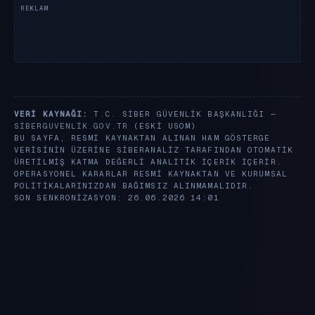
VERI KAYNAĞI:
T.C. SIBER GÜVENLIK BAŞKANLIĞI —
SIBERGUVENLIK.GOV.TR
(ESKI USOM)
BU SAYFA, RESMI KAYNAKTAN ALINAN HAM GÖSTERGE
VERISININ ÜZERINE SIBERANALIZ TARAFINDAN OTOMATIK
ÜRETILMIŞ KATMA DEĞERLI ANALITIK IÇERIK IÇERIR.
OPERASYONEL KARARLAR RESMI KAYNAKTAN VE KURUMSAL
POLITIKALARINIZDAN BAĞIMSIZ ALINMAMALIDIR.
SON SENKRONIZASYON: 26.06.2026 14:01