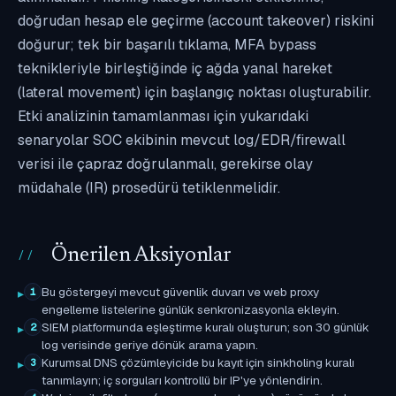
doğrudan hesap ele geçirme (account takeover) riskini
doğurur; tek bir başarılı tıklama, MFA bypass
teknikleriyle birleştiğinde iç ağda yanal hareket
(lateral movement) için başlangıç noktası oluşturabilir.
Etki analizinin tamamlanması için yukarıdaki
senaryolar SOC ekibinin mevcut log/EDR/firewall
verisi ile çapraz doğrulanmalı, gerekirse olay
müdahale (IR) prosedürü tetiklenmelidir.
Önerilen Aksiyonlar
Bu göstergeyi mevcut güvenlik duvarı ve web proxy
1
engelleme listelerine günlük senkronizasyonla ekleyin.
SIEM platformunda eşleştirme kuralı oluşturun; son 30 günlük
2
log verisinde geriye dönük arama yapın.
Kurumsal DNS çözümleyicide bu kayıt için sinkholing kuralı
3
tanımlayın; iç sorguları kontrollü bir IP'ye yönlendirin.