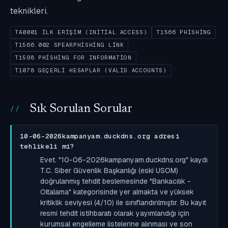
teknikleri.
TA0001 İLK ERIŞIM (INITIAL ACCESS)
T1566 PHISHING
T1566.002 SPEARPHISHING LINK
T1598 PHISHING FOR INFORMATION
T1078 GEÇERLI HESAPLAR (VALID ACCOUNTS)
Sık Sorulan Sorular
10-06-2026kampanyam.duckdns.org adresi
tehlikeli mi?
Evet. "10-06-2026kampanyam.duckdns.org" kaydı
T.C. Siber Güvenlik Başkanlığı (eski USOM)
doğrulanmış tehdit beslemesinde "Bankacılık -
Oltalama" kategorisinde yer almakta ve yüksek
kritiklik seviyesi (4/10) ile sınıflandırılmıştır. Bu kayıt
resmi tehdit istihbaratı olarak yayımlandığı için
kurumsal engelleme listelerine alınması ve son