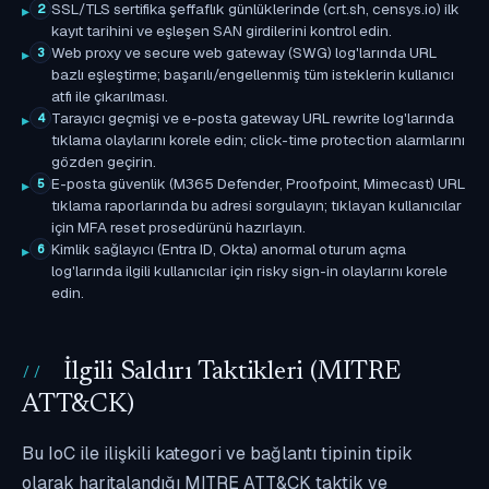
SSL/TLS sertifika şeffaflık günlüklerinde (crt.sh, censys.io) ilk
2
kayıt tarihini ve eşleşen SAN girdilerini kontrol edin.
Web proxy ve secure web gateway (SWG) log'larında URL
3
bazlı eşleştirme; başarılı/engellenmiş tüm isteklerin kullanıcı
atfı ile çıkarılması.
Tarayıcı geçmişi ve e-posta gateway URL rewrite log'larında
4
tıklama olaylarını korele edin; click-time protection alarmlarını
gözden geçirin.
E-posta güvenlik (M365 Defender, Proofpoint, Mimecast) URL
5
tıklama raporlarında bu adresi sorgulayın; tıklayan kullanıcılar
için MFA reset prosedürünü hazırlayın.
Kimlik sağlayıcı (Entra ID, Okta) anormal oturum açma
6
log'larında ilgili kullanıcılar için risky sign-in olaylarını korele
edin.
İlgili Saldırı Taktikleri (MITRE
ATT&CK)
Bu IoC ile ilişkili kategori ve bağlantı tipinin tipik
olarak haritalandığı MITRE ATT&CK taktik ve