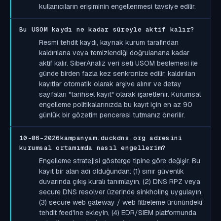
kullanıcıların erişiminin engellenmesi tavsiye edilir.
Bu USOM kaydı ne kadar süreyle aktif kalır?
Resmi tehdit kaydı, kaynak kurum tarafından
kaldırılana veya temizlendiği doğrulanana kadar
aktif kalır. SiberAnaliz veri seti USOM beslemesi ile
günde birden fazla kez senkronize edilir; kaldırılan
kayıtlar otomatik olarak arşive alınır ve detay
sayfaları "tarihsel kayıt" olarak işaretlenir. Kurumsal
engelleme politikalarınızda bu kayıt için en az 90
günlük bir gözetim penceresi tutmanız önerilir.
10-06-2026kampanyam.duckdns.org adresini
kurumsal ortamımda nasıl engellerim?
Engelleme stratejisi gösterge tipine göre değişir. Bu
kayıt bir alan adı olduğundan: (1) sınır güvenlik
duvarında çıkış kuralı tanımlayın, (2) DNS RPZ veya
secure DNS resolver üzerinde sinkholing uygulayın,
(3) secure web gateway / web filtreleme ürünündeki
tehdit feed'ine ekleyin, (4) EDR/SIEM platformunda