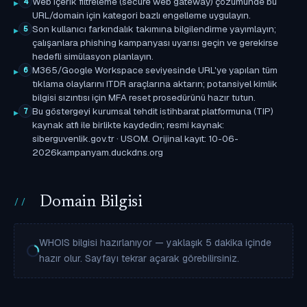
Web içerik filtreleme (secure web gateway) çözümünde bu
4
URL/domain için kategori bazlı engelleme uygulayın.
Son kullanıcı farkındalık takımına bilgilendirme yayımlayın;
5
çalışanlara phishing kampanyası uyarısı geçin ve gerekirse
hedefli simülasyon planlayın.
M365/Google Workspace seviyesinde URL'ye yapılan tüm
6
tıklama olaylarını ITDR araçlarına aktarın; potansiyel kimlik
bilgisi sızıntısı için MFA reset prosedürünü hazır tutun.
Bu göstergeyi kurumsal tehdit istihbarat platformuna (TIP)
7
kaynak atfı ile birlikte kaydedin; resmi kaynak:
siberguvenlik.gov.tr · USOM. Orijinal kayıt: 10-06-
2026kampanyam.duckdns.org
Domain Bilgisi
WHOIS bilgisi hazırlanıyor — yaklaşık 5 dakika içinde
hazır olur. Sayfayı tekrar açarak görebilirsiniz.