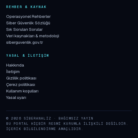
REHBER & KAYNAK
Operasyonel Rehberler
Siber Güvenlik Sözlüğü
Sık Sorulan Sorular
Veri kaynakları & metodoloji
siberguvenlik.gov.tr
YASAL & İLETIŞIM
Hakkında
İletişim
Gizlilik politikası
Çerez politikası
Kullanım koşulları
Yasal uyarı
© 2026 SIBERANALIZ · BAĞIMSIZ YAYIN
BU PORTAL HIÇBIR RESMI KURUMLA ILIŞKILI DEĞILDIR.
İÇERIK BILGILENDIRME AMAÇLIDIR.