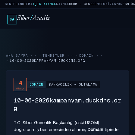
SINIFLANDIRMA
AÇIK KAYNAK
KAYNAK
USOM · CSGB
SENKRONIZASYON
5SN Ö
Siber
/
Analiz
SA
ANA SAYFA
›
TEHDITLER
›
DOMAIN
›
10-06-2026KAMPANYAM.DUCKDNS.ORG
4
DOMAIN
BANKACILIK - OLTALAMA
YÜKSEK
10-06-2026kampanyam.duckdns.or
g
T.C. Siber Güvenlik Başkanlığı (eski USOM)
doğrulanmış beslemesinden alınmış
Domain
tipinde