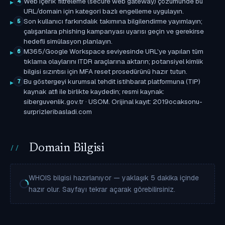
Web içerik filtreleme (secure web gateway) çözümünde bu
4
URL/domain için kategori bazlı engelleme uygulayın.
Son kullanıcı farkındalık takımına bilgilendirme yayımlayın;
5
çalışanlara phishing kampanyası uyarısı geçin ve gerekirse
hedefli simülasyon planlayın.
M365/Google Workspace seviyesinde URL'ye yapılan tüm
6
tıklama olaylarını ITDR araçlarına aktarın; potansiyel kimlik
bilgisi sızıntısı için MFA reset prosedürünü hazır tutun.
Bu göstergeyi kurumsal tehdit istihbarat platformuna (TIP)
7
kaynak atfı ile birlikte kaydedin; resmi kaynak:
siberguvenlik.gov.tr · USOM. Orijinal kayıt: 2019ocaksonu-
surprizleribasladi.com
Domain Bilgisi
WHOIS bilgisi hazırlanıyor — yaklaşık 5 dakika içinde
hazır olur. Sayfayı tekrar açarak görebilirsiniz.