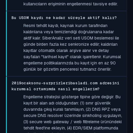
kullanıcıların erişiminin engellenmesi tavsiye edilir.
Bu USOM kaydı ne kadar süreyle aktif kalır?
Resmi tehdit kaydı, kaynak kurum tarafından
kaldırılana veya temizlendiği doğrulanana kadar
aktif kalır. SiberAnaliz veri seti USOM beslemesi ile
günde birden fazla kez senkronize edilir; kaldırılan
kayıtlar otomatik olarak arşive alınır ve detay
sayfaları "tarihsel kayıt" olarak işaretlenir. Kurumsal
engelleme politikalarınızda bu kayıt için en az 90
günlük bir gözetim penceresi tutmanız önerilir.
2019ocaksonu-surprizleribasladi.com adresini
kurumsal ortamımda nasıl engellerim?
Engelleme stratejisi gösterge tipine göre değişir. Bu
kayıt bir alan adı olduğundan: (1) sınır güvenlik
duvarında çıkış kuralı tanımlayın, (2) DNS RPZ veya
secure DNS resolver üzerinde sinkholing uygulayın,
(3) secure web gateway / web filtreleme ürünündeki
tehdit feed'ine ekleyin, (4) EDR/SIEM platformunda