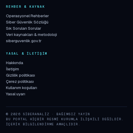
REHBER & KAYNAK
Operasyonel Rehberler
Siber Güvenlik Sözlüğü
Sık Sorulan Sorular
Veri kaynakları & metodoloji
siberguvenlik.gov.tr
YASAL & İLETIŞIM
Hakkında
İletişim
Gizlilik politikası
Çerez politikası
Kullanım koşulları
Yasal uyarı
© 2026 SIBERANALIZ · BAĞIMSIZ YAYIN
BU PORTAL HIÇBIR RESMI KURUMLA ILIŞKILI DEĞILDIR.
İÇERIK BILGILENDIRME AMAÇLIDIR.