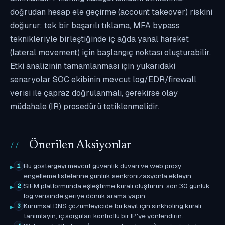
doğrudan hesap ele geçirme (account takeover) riskini
doğurur; tek bir başarılı tıklama, MFA bypass
teknikleriyle birleştiğinde iç ağda yanal hareket
(lateral movement) için başlangıç noktası oluşturabilir.
Etki analizinin tamamlanması için yukarıdaki
senaryolar SOC ekibinin mevcut log/EDR/firewall
verisi ile çapraz doğrulanmalı, gerekirse olay
müdahale (IR) prosedürü tetiklenmelidir.
Önerilen Aksiyonlar
Bu göstergeyi mevcut güvenlik duvarı ve web proxy
1
engelleme listelerine günlük senkronizasyonla ekleyin.
SIEM platformunda eşleştirme kuralı oluşturun; son 30 günlük
2
log verisinde geriye dönük arama yapın.
Kurumsal DNS çözümleyicide bu kayıt için sinkholing kuralı
3
tanımlayın; iç sorguları kontrollü bir IP'ye yönlendirin.