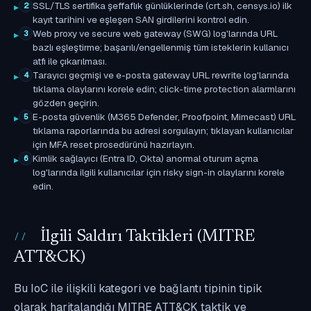
SSL/TLS sertifika şeffaflık günlüklerinde (crt.sh, censys.io) ilk
2
kayıt tarihini ve eşleşen SAN girdilerini kontrol edin.
Web proxy ve secure web gateway (SWG) log'larında URL
3
bazlı eşleştirme; başarılı/engellenmiş tüm isteklerin kullanıcı
atfı ile çıkarılması.
Tarayıcı geçmişi ve e-posta gateway URL rewrite log'larında
4
tıklama olaylarını korele edin; click-time protection alarmlarını
gözden geçirin.
E-posta güvenlik (M365 Defender, Proofpoint, Mimecast) URL
5
tıklama raporlarında bu adresi sorgulayın; tıklayan kullanıcılar
için MFA reset prosedürünü hazırlayın.
Kimlik sağlayıcı (Entra ID, Okta) anormal oturum açma
6
log'larında ilgili kullanıcılar için risky sign-in olaylarını korele
edin.
İlgili Saldırı Taktikleri (MITRE
ATT&CK)
Bu IoC ile ilişkili kategori ve bağlantı tipinin tipik
olarak haritalandığı MITRE ATT&CK taktik ve