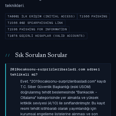
teknikleri.
TA0001 İLK ERIŞIM (INITIAL ACCESS)
T1566 PHISHING
T1566.002 SPEARPHISHING LINK
T1598 PHISHING FOR INFORMATION
T1078 GEÇERLI HESAPLAR (VALID ACCOUNTS)
Sık Sorulan Sorular
2019ocaksonu-surprizleribasladi.com adresi
tehlikeli mi?
Evet. "2019ocaksonu-surprizleribasladi.com" kaydı
T.C. Siber Güvenlik Başkanlığı (eski USOM)
doğrulanmış tehdit beslemesinde "Bankacılık -
Oltalama" kategorisinde yer almakta ve yüksek
kritiklik seviyesi (4/10) ile sınıflandırılmıştır. Bu kayıt
resmi tehdit istihbaratı olarak yayımlandığı için
kurumsal engelleme listelerine alınması ve son