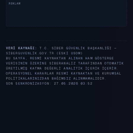
VERI KAYNAĞI:
T.C. SIBER GÜVENLIK BAŞKANLIĞI —
SIBERGUVENLIK.GOV.TR
(ESKI USOM)
BU SAYFA, RESMI KAYNAKTAN ALINAN HAM GÖSTERGE
VERISININ ÜZERINE SIBERANALIZ TARAFINDAN OTOMATIK
ÜRETILMIŞ KATMA DEĞERLI ANALITIK IÇERIK IÇERIR.
OPERASYONEL KARARLAR RESMI KAYNAKTAN VE KURUMSAL
POLITIKALARINIZDAN BAĞIMSIZ ALINMAMALIDIR.
SON SENKRONIZASYON: 27.05.2026 03:52