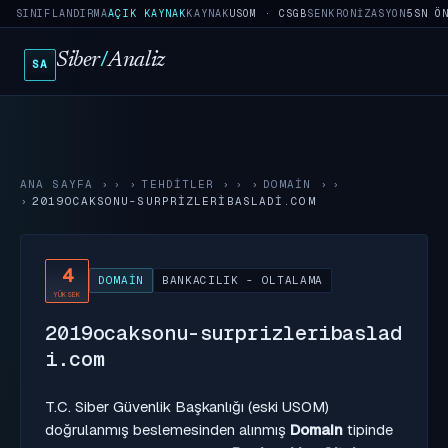
SINIFLANDIRMA
AÇIK KAYNAK
KAYNAK
USOM · CSGB
SENKRONIZASYON
5SN Ö
Siber
/
Analiz
SA
ANA SAYFA
›
TEHDITLER
›
DOMAIN
›
2019OCAKSONU-SURPRIZLERIBASLADI.COM
4
DOMAIN
BANKACILIK - OLTALAMA
YÜKSEK
2019ocaksonu-surprizleribaslad
i.com
T.C. Siber Güvenlik Başkanlığı (eski USOM)
doğrulanmış beslemesinden alınmış
Domain
tipinde