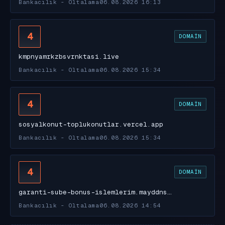
Bankacılık - Oltalama
06.08.2026 16:13
4
DOMAIN
kmpnyamrkzbsvrnktasi.live
Bankacılık - Oltalama
06.08.2026 15:34
4
DOMAIN
sosyalkonut-toplukonutlar.vercel.app
Bankacılık - Oltalama
06.08.2026 15:34
4
DOMAIN
garanti-sube-bonus-islemlerim.mayddns…
Bankacılık - Oltalama
06.08.2026 14:54