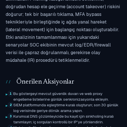
doğrudan hesap ele geçirme (account takeover) riskini
doğurur; tek bir başarılı tıklama, MFA bypass
teknikleriyle birleştiğinde iç ağda yanal hareket
(lateral movement) için başlangıç noktası oluşturabilir.
Etki analizinin tamamlanması için yukarıdaki
senaryolar SOC ekibinin mevcut log/EDR/firewall
verisi ile çapraz doğrulanmalı, gerekirse olay
müdahale (IR) prosedürü tetiklenmelidir.
Önerilen Aksiyonlar
Bu göstergeyi mevcut güvenlik duvarı ve web proxy
1
engelleme listelerine günlük senkronizasyonla ekleyin.
SIEM platformunda eşleştirme kuralı oluşturun; son 30 günlük
2
log verisinde geriye dönük arama yapın.
Kurumsal DNS çözümleyicide bu kayıt için sinkholing kuralı
3
tanımlayın; iç sorguları kontrollü bir IP'ye yönlendirin.