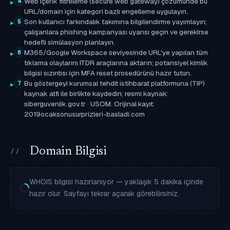
Web içerik filtreleme (secure web gateway) çözümünde bu
4
URL/domain için kategori bazlı engelleme uygulayın.
Son kullanıcı farkındalık takımına bilgilendirme yayımlayın;
5
çalışanlara phishing kampanyası uyarısı geçin ve gerekirse
hedefli simülasyon planlayın.
M365/Google Workspace seviyesinde URL'ye yapılan tüm
6
tıklama olaylarını ITDR araçlarına aktarın; potansiyel kimlik
bilgisi sızıntısı için MFA reset prosedürünü hazır tutun.
Bu göstergeyi kurumsal tehdit istihbarat platformuna (TIP)
7
kaynak atfı ile birlikte kaydedin; resmi kaynak:
siberguvenlik.gov.tr · USOM. Orijinal kayıt:
2019ocaksonusurprizleri-basladi.com
Domain Bilgisi
WHOIS bilgisi hazırlanıyor — yaklaşık 5 dakika içinde
hazır olur. Sayfayı tekrar açarak görebilirsiniz.