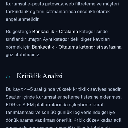
Kurumsal e-posta gateway, web filtreleme ve müşteri
farkındalık eğitimi katmanlarında öncelikli olarak
engellenmelidir.
Bu gösterge
Bankacılık - Oltalama
kategorisinde
sınıflandırılmıştır. Aynı kategorideki diğer kayıtları
görmek için
Bankacılık - Oltalama kategorisi sayfasına
göz atabilirsiniz.
Kritiklik Analizi
Bu kayıt 4–5 aralığında yüksek kritiklik seviyesindedir.
Saatler içinde kurumsal engelleme listesine eklenmesi,
EDR ve SIEM platformlarında eşleştirme kuralı
tanımlanması ve son 30 günlük log verisinde geriye
dönük arama yapılması önerilir. Kritik düzey kadar acil
olmasa da operasyonel önceliği yüksek tutulmalı,