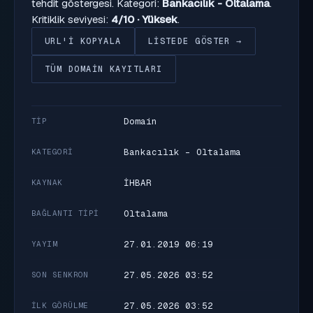
tehdit göstergesi. Kategori:
Bankacılık - Oltalama
.
Kritiklik seviyesi:
4/10 · Yüksek
.
URL'I KOPYALA
LISTEDE GÖSTER →
TÜM DOMAIN KAYITLARI
Domain
TIP
Bankacılık - Oltalama
KATEGORI
İHBAR
KAYNAK
Oltalama
BAĞLANTI TIPI
27.01.2019 06:19
YAYIM
27.05.2026 03:52
SON SENKRON
27.05.2026 03:52
İLK GÖRÜLME