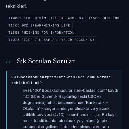
teknikleri.
TA0001 İLK ERIŞIM (INITIAL ACCESS)
T1566 PHISHING
T1566.002 SPEARPHISHING LINK
T1598 PHISHING FOR INFORMATION
T1078 GEÇERLI HESAPLAR (VALID ACCOUNTS)
Sık Sorulan Sorular
2019ocaksonusurprizleri-basladi.com adresi
tehlikeli mi?
Evet. "2019ocaksonusurprizleri-basladi.com" kaydı
T.C. Siber Güvenlik Başkanlığı (eski USOM)
doğrulanmış tehdit beslemesinde "Bankacılık -
Oltalama" kategorisinde yer almakta ve yüksek
kritiklik seviyesi (4/10) ile sınıflandırılmıştır. Bu kayıt
resmi tehdit istihbaratı olarak yayımlandığı için
kurumsal engelleme listelerine alınması ve son