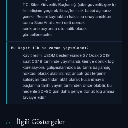
T.C. Siber Güvenlik Başkanlığı (siberguvenlik.gov.tr)
ile iletişime geçerek itiraz/temizlik talebi açmanız
gerekir. Resmi kaynaktan kaldırma onaylandıktan
sonra SiberAnaliz veri seti sonraki
senkronizasyonda otomatik olarak
güncellenecektir.
Bu kayıt ilk ne zaman yayımlandı?
Kayıt resmi USOM beslemesinde 27 Ocak 2019
saat 06:19 tarihinde yayımlandı. Geriye dönük log
korelasyonu çalışmalarınızda bu tarihi başlangıç
noktası olarak alabilirsiniz; ancak göstergenin
saldırgan tarafından aktif olarak kullanılmaya
başlanma tarihi yayım tarihinden önce olabilir, bu
nedenle 30–90 gün daha geriye dönük log arama
tavsiye edilir.
İlgili Göstergeler