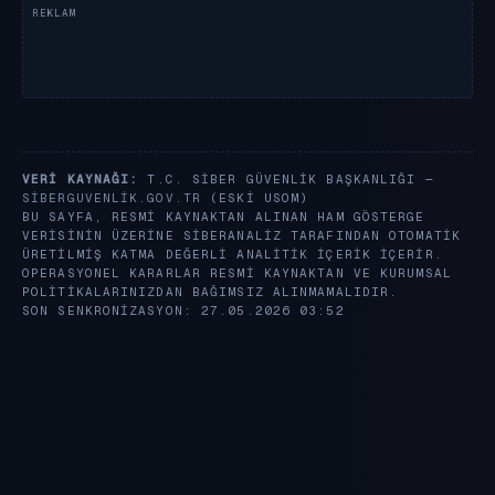
VERI KAYNAĞI:
T.C. SIBER GÜVENLIK BAŞKANLIĞI —
SIBERGUVENLIK.GOV.TR
(ESKI USOM)
BU SAYFA, RESMI KAYNAKTAN ALINAN HAM GÖSTERGE
VERISININ ÜZERINE SIBERANALIZ TARAFINDAN OTOMATIK
ÜRETILMIŞ KATMA DEĞERLI ANALITIK IÇERIK IÇERIR.
OPERASYONEL KARARLAR RESMI KAYNAKTAN VE KURUMSAL
POLITIKALARINIZDAN BAĞIMSIZ ALINMAMALIDIR.
SON SENKRONIZASYON: 27.05.2026 03:52