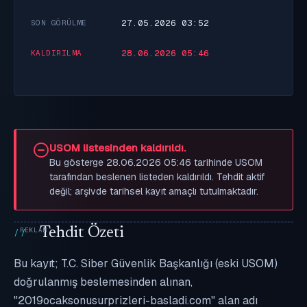
27.05.2026 03:52
SON GÖRÜLME
28.06.2026 05:46
KALDIRILMA
USOM listesinden kaldırıldı.
Bu gösterge 28.06.2026 05:46 tarihinde USOM
tarafından beslenen listeden kaldırıldı. Tehdit aktif
değil; arşivde tarihsel kayıt amaçlı tutulmaktadır.
Tehdit Özeti
Bu kayıt; T.C. Siber Güvenlik Başkanlığı (eski USOM)
doğrulanmış beslemesinden alınan,
"2019ocaksonusurprizleri-basladi.com" alan adı