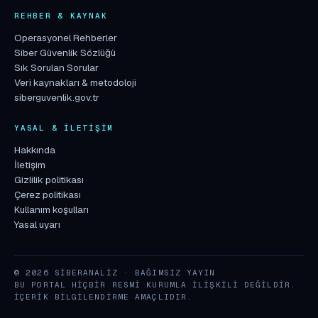
REHBER & KAYNAK
Operasyonel Rehberler
Siber Güvenlik Sözlüğü
Sık Sorulan Sorular
Veri kaynakları & metodoloji
siberguvenlik.gov.tr
YASAL & İLETIŞIM
Hakkında
İletişim
Gizlilik politikası
Çerez politikası
Kullanım koşulları
Yasal uyarı
© 2026 SIBERANALIZ · BAĞIMSIZ YAYIN
BU PORTAL HIÇBIR RESMI KURUMLA ILIŞKILI DEĞILDIR.
İÇERIK BILGILENDIRME AMAÇLIDIR.