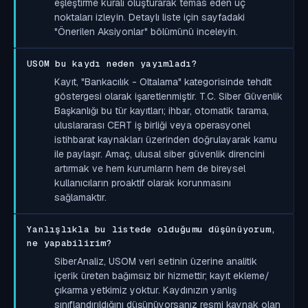
eşleştirme kuralı oluşturarak temas eden uç
noktaları izleyin. Detaylı liste için sayfadaki
"Önerilen Aksiyonlar" bölümünü inceleyin.
USOM bu kaydı neden yayımladı?
Kayıt, "Bankacılık - Oltalama" kategorisinde tehdit
göstergesi olarak işaretlenmiştir. T.C. Siber Güvenlik
Başkanlığı bu tür kayıtları; ihbar, otomatik tarama,
uluslararası CERT iş birliği veya operasyonel
istihbarat kaynakları üzerinden doğrulayarak kamu
ile paylaşır. Amaç, ulusal siber güvenlik direncini
artırmak ve hem kurumların hem de bireysel
kullanıcıların proaktif olarak korunmasını
sağlamaktır.
Yanlışlıkla bu listede olduğumu düşünüyorum,
ne yapabilirim?
SiberAnaliz, USOM veri setinin üzerine analitik
içerik üreten bağımsız bir hizmettir; kayıt ekleme/
çıkarma yetkimiz yoktur. Kaydınızın yanlış
sınıflandırıldığını düşünüyorsanız resmi kaynak olan