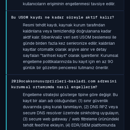
kullanıcıların erişiminin engellenmesi tavsiye edilir.
Bu USOM kaydı ne kadar süreyle aktif kalır?
Resmi tehdit kaydı, kaynak kurum tarafından
kaldırılana veya temizlendiği doğrulanana kadar
aktif kalır. SiberAnaliz veri seti USOM beslemesi ile
günde birden fazla kez senkronize edilir; kaldırılan
kayıtlar otomatik olarak arşive alınır ve detay
sayfaları "tarihsel kayıt" olarak işaretlenir. Kurumsal
engelleme politikalarınızda bu kayıt için en az 90
günlük bir gözetim penceresi tutmanız önerilir.
2019ocaksonusurprizleri-basladi.com adresini
kurumsal ortamımda nasıl engellerim?
Engelleme stratejisi gösterge tipine göre değişir. Bu
kayıt bir alan adı olduğundan: (1) sınır güvenlik
duvarında çıkış kuralı tanımlayın, (2) DNS RPZ veya
secure DNS resolver üzerinde sinkholing uygulayın,
(3) secure web gateway / web filtreleme ürünündeki
tehdit feed'ine ekleyin, (4) EDR/SIEM platformunda