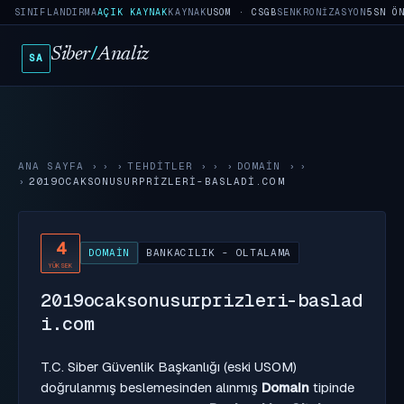
SINIFLANDIRMA
AÇIK KAYNAK
KAYNAK
USOM · CSGB
SENKRONIZASYON
5SN Ö
Siber
/
Analiz
SA
ANA SAYFA
›
TEHDITLER
›
DOMAIN
›
2019OCAKSONUSURPRIZLERI-BASLADI.COM
4
DOMAIN
BANKACILIK - OLTALAMA
YÜKSEK
2019ocaksonusurprizleri-baslad
i.com
T.C. Siber Güvenlik Başkanlığı (eski USOM)
doğrulanmış beslemesinden alınmış
Domain
tipinde