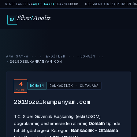
SINIFLANDIRMA
AÇIK KAYNAK
KAYNAK
USOM · CSGB
SENKRONIZASYON
5SN Ö
Siber
/
Analiz
SA
ANA SAYFA
›
TEHDITLER
›
DOMAIN
›
2019OZELKAMPANYAM.COM
4
DOMAIN
BANKACILIK - OLTALAMA
YÜKSEK
2019ozelkampanyam.com
T.C. Siber Güvenlik Başkanlığı (eski USOM)
doğrulanmış beslemesinden alınmış
Domain
tipinde
tehdit göstergesi. Kategori:
Bankacılık - Oltalama
.