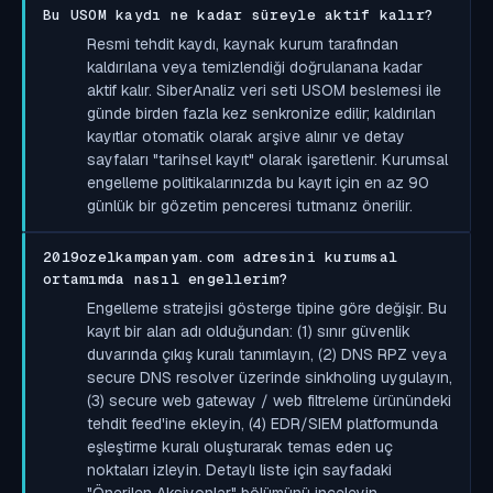
Bu USOM kaydı ne kadar süreyle aktif kalır?
Resmi tehdit kaydı, kaynak kurum tarafından
kaldırılana veya temizlendiği doğrulanana kadar
aktif kalır. SiberAnaliz veri seti USOM beslemesi ile
günde birden fazla kez senkronize edilir; kaldırılan
kayıtlar otomatik olarak arşive alınır ve detay
sayfaları "tarihsel kayıt" olarak işaretlenir. Kurumsal
engelleme politikalarınızda bu kayıt için en az 90
günlük bir gözetim penceresi tutmanız önerilir.
2019ozelkampanyam.com adresini kurumsal
ortamımda nasıl engellerim?
Engelleme stratejisi gösterge tipine göre değişir. Bu
kayıt bir alan adı olduğundan: (1) sınır güvenlik
duvarında çıkış kuralı tanımlayın, (2) DNS RPZ veya
secure DNS resolver üzerinde sinkholing uygulayın,
(3) secure web gateway / web filtreleme ürünündeki
tehdit feed'ine ekleyin, (4) EDR/SIEM platformunda
eşleştirme kuralı oluşturarak temas eden uç
noktaları izleyin. Detaylı liste için sayfadaki
"Önerilen Aksiyonlar" bölümünü inceleyin.