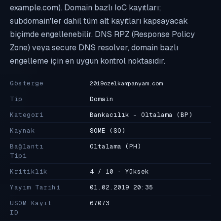
example.com). Domain bazlı IoC kayıtları;
subdomain'ler dahil tüm alt kayıtları kapsayacak
biçimde engellenebilir. DNS RPZ (Response Policy
Zone) veya secure DNS resolver, domain bazlı
engelleme için en uygun kontrol noktasıdır.
Gösterge
2019ozelkampanyam.com
Tip
Domain
Kategori
Bankacılık - Oltalama
(BP)
Kaynak
SOME
(SO)
Bağlantı
Oltalama
(PH)
Tipi
Kritiklik
4 / 10 · Yüksek
Yayım Tarihi
01.02.2019 20:35
USOM Kayıt
67073
ID