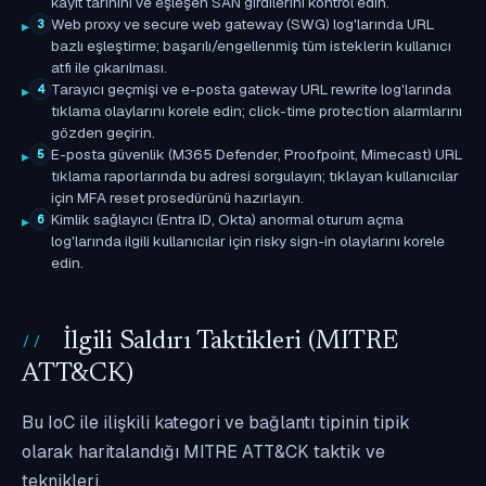
kayıt tarihini ve eşleşen SAN girdilerini kontrol edin.
Web proxy ve secure web gateway (SWG) log'larında URL
3
bazlı eşleştirme; başarılı/engellenmiş tüm isteklerin kullanıcı
atfı ile çıkarılması.
Tarayıcı geçmişi ve e-posta gateway URL rewrite log'larında
4
tıklama olaylarını korele edin; click-time protection alarmlarını
gözden geçirin.
E-posta güvenlik (M365 Defender, Proofpoint, Mimecast) URL
5
tıklama raporlarında bu adresi sorgulayın; tıklayan kullanıcılar
için MFA reset prosedürünü hazırlayın.
Kimlik sağlayıcı (Entra ID, Okta) anormal oturum açma
6
log'larında ilgili kullanıcılar için risky sign-in olaylarını korele
edin.
İlgili Saldırı Taktikleri (MITRE
ATT&CK)
Bu IoC ile ilişkili kategori ve bağlantı tipinin tipik
olarak haritalandığı MITRE ATT&CK taktik ve
teknikleri.