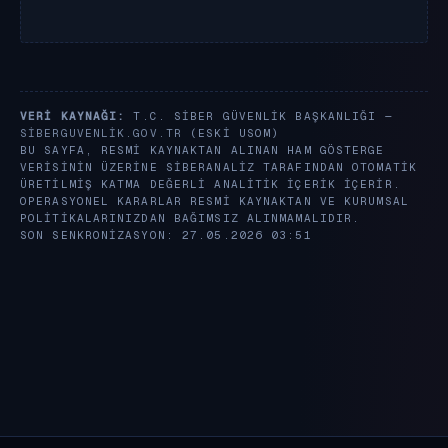
VERI KAYNAĞI:
T.C. SIBER GÜVENLIK BAŞKANLIĞI —
SIBERGUVENLIK.GOV.TR
(ESKI USOM)
BU SAYFA, RESMI KAYNAKTAN ALINAN HAM GÖSTERGE
VERISININ ÜZERINE SIBERANALIZ TARAFINDAN OTOMATIK
ÜRETILMIŞ KATMA DEĞERLI ANALITIK IÇERIK IÇERIR.
OPERASYONEL KARARLAR RESMI KAYNAKTAN VE KURUMSAL
POLITIKALARINIZDAN BAĞIMSIZ ALINMAMALIDIR.
SON SENKRONIZASYON: 27.05.2026 03:51