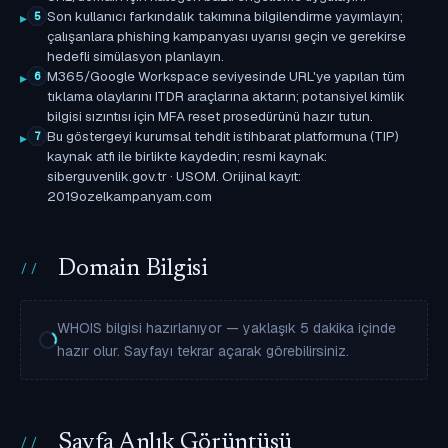
Son kullanıcı farkındalık takımına bilgilendirme yayımlayın;
5
çalışanlara phishing kampanyası uyarısı geçin ve gerekirse
hedefli simülasyon planlayın.
M365/Google Workspace seviyesinde URL'ye yapılan tüm
6
tıklama olaylarını ITDR araçlarına aktarın; potansiyel kimlik
bilgisi sızıntısı için MFA reset prosedürünü hazır tutun.
Bu göstergeyi kurumsal tehdit istihbarat platformuna (TIP)
7
kaynak atfı ile birlikte kaydedin; resmi kaynak:
siberguvenlik.gov.tr · USOM. Orijinal kayıt:
2019ozelkampanyam.com
Domain Bilgisi
WHOIS bilgisi hazırlanıyor — yaklaşık 5 dakika içinde
hazır olur. Sayfayı tekrar açarak görebilirsiniz.
Sayfa Anlık Görüntüsü