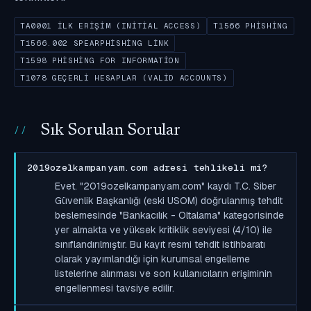
TA0001 İLK ERIŞIM (INITIAL ACCESS)
T1566 PHISHING
T1566.002 SPEARPHISHING LINK
T1598 PHISHING FOR INFORMATION
T1078 GEÇERLI HESAPLAR (VALID ACCOUNTS)
Sık Sorulan Sorular
2019ozelkampanyam.com adresi tehlikeli mi?
Evet. "2019ozelkampanyam.com" kaydı T.C. Siber
Güvenlik Başkanlığı (eski USOM) doğrulanmış tehdit
beslemesinde "Bankacılık - Oltalama" kategorisinde
yer almakta ve yüksek kritiklik seviyesi (4/10) ile
sınıflandırılmıştır. Bu kayıt resmi tehdit istihbaratı
olarak yayımlandığı için kurumsal engelleme
listelerine alınması ve son kullanıcıların erişiminin
engellenmesi tavsiye edilir.