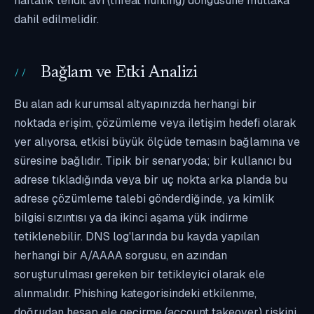
haftalık tehdit avı (threat hunting) döngüsüne mutlaka
dahil edilmelidir.
Bağlam ve Etki Analizi
Bu alan adı kurumsal altyapınızda herhangi bir
noktada erişim, çözümleme veya iletişim hedefi olarak
yer alıyorsa, etkisi büyük ölçüde temasın bağlamına ve
süresine bağlıdır. Tipik bir senaryoda; bir kullanıcı bu
adrese tıkladığında veya bir uç nokta arka planda bu
adrese çözümleme talebi gönderdiğinde, ya kimlik
bilgisi sızıntısı ya da ikinci aşama yük indirme
tetiklenebilir. DNS log'larında bu kayda yapılan
herhangi bir A/AAAA sorgusu, en azından
soruşturulması gereken bir tetikleyici olarak ele
alınmalıdır. Phishing kategorisindeki etkilenme,
doğrudan hesap ele geçirme (account takeover) riskini