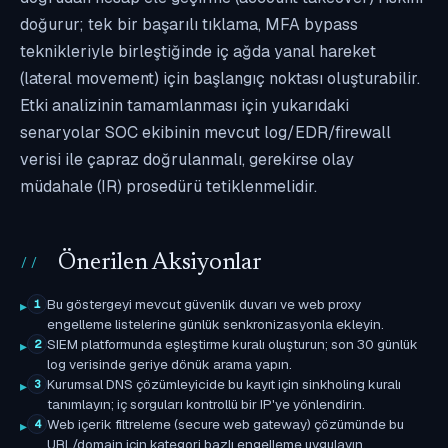
doğurur; tek bir başarılı tıklama, MFA bypass
teknikleriyle birleştiğinde iç ağda yanal hareket
(lateral movement) için başlangıç noktası oluşturabilir.
Etki analizinin tamamlanması için yukarıdaki
senaryolar SOC ekibinin mevcut log/EDR/firewall
verisi ile çapraz doğrulanmalı, gerekirse olay
müdahale (IR) prosedürü tetiklenmelidir.
Önerilen Aksiyonlar
Bu göstergeyi mevcut güvenlik duvarı ve web proxy
1
engelleme listelerine günlük senkronizasyonla ekleyin.
SIEM platformunda eşleştirme kuralı oluşturun; son 30 günlük
2
log verisinde geriye dönük arama yapın.
Kurumsal DNS çözümleyicide bu kayıt için sinkholing kuralı
3
tanımlayın; iç sorguları kontrollü bir IP'ye yönlendirin.
Web içerik filtreleme (secure web gateway) çözümünde bu
4
URL/domain için kategori bazlı engelleme uygulayın.