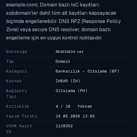
example.com). Domain bazlı IoC kayıtları;
subdomain'ler dahil tüm alt kayıtları kapsayacak
biçimde engellenebilir. DNS RPZ (Response Policy
Zone) veya secure DNS resolver, domain bazlı
engelleme için en uygun kontrol noktasıdır.
Gösterge
654234234.net
Tip
Domain
Kategori
Bankacılık - Oltalama
(BP)
Kaynak
İHBAR
(IH)
Bağlantı
Oltalama
(PH)
Tipi
Kritiklik
4 / 10 · Yüksek
Yayım Tarihi
15.05.2026 13:02
USOM Kayıt
1118352
ID