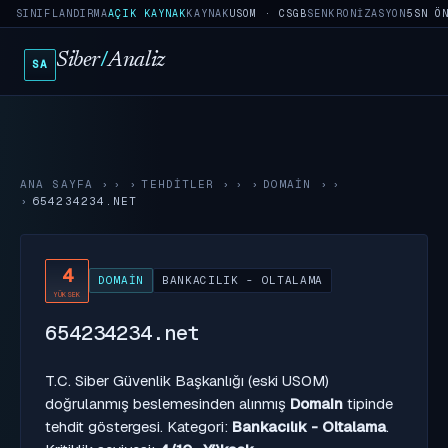
SINIFLANDIRMA
AÇIK KAYNAK
KAYNAK
USOM · CSGB
SENKRONIZASYON
5SN Ö
Siber
/
Analiz
SA
ANA SAYFA
›
TEHDITLER
›
DOMAIN
›
654234234.NET
4
DOMAIN
BANKACILIK - OLTALAMA
YÜKSEK
654234234.net
T.C. Siber Güvenlik Başkanlığı (eski USOM)
doğrulanmış beslemesinden alınmış
Domain
tipinde
tehdit göstergesi. Kategori:
Bankacılık - Oltalama
.