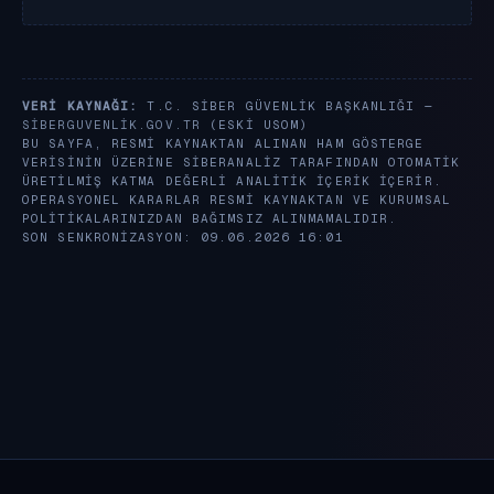
VERI KAYNAĞI:
T.C. SIBER GÜVENLIK BAŞKANLIĞI —
SIBERGUVENLIK.GOV.TR
(ESKI USOM)
BU SAYFA, RESMI KAYNAKTAN ALINAN HAM GÖSTERGE
VERISININ ÜZERINE SIBERANALIZ TARAFINDAN OTOMATIK
ÜRETILMIŞ KATMA DEĞERLI ANALITIK IÇERIK IÇERIR.
OPERASYONEL KARARLAR RESMI KAYNAKTAN VE KURUMSAL
POLITIKALARINIZDAN BAĞIMSIZ ALINMAMALIDIR.
SON SENKRONIZASYON: 09.06.2026 16:01