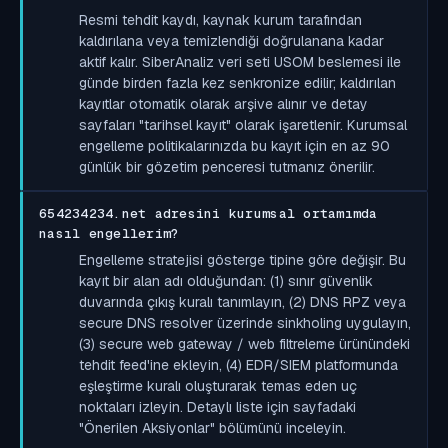
Resmi tehdit kaydı, kaynak kurum tarafından
kaldırılana veya temizlendiği doğrulanana kadar
aktif kalır. SiberAnaliz veri seti USOM beslemesi ile
günde birden fazla kez senkronize edilir; kaldırılan
kayıtlar otomatik olarak arşive alınır ve detay
sayfaları "tarihsel kayıt" olarak işaretlenir. Kurumsal
engelleme politikalarınızda bu kayıt için en az 90
günlük bir gözetim penceresi tutmanız önerilir.
654234234.net adresini kurumsal ortamımda
nasıl engellerim?
Engelleme stratejisi gösterge tipine göre değişir. Bu
kayıt bir alan adı olduğundan: (1) sınır güvenlik
duvarında çıkış kuralı tanımlayın, (2) DNS RPZ veya
secure DNS resolver üzerinde sinkholing uygulayın,
(3) secure web gateway / web filtreleme ürünündeki
tehdit feed'ine ekleyin, (4) EDR/SIEM platformunda
eşleştirme kuralı oluşturarak temas eden uç
noktaları izleyin. Detaylı liste için sayfadaki
"Önerilen Aksiyonlar" bölümünü inceleyin.