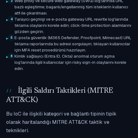
Web proxy ve secure web gateway (SWG) log'larında URL
3
bazlı eşleştirme; başarılı/engellenmiş tüm isteklerin kullanıcı
atfı ile çıkarılması.
Tarayıcı geçmişi ve e-posta gateway URL rewrite log'larında
4
tıklama olaylarını korele edin; click-time protection alarmlarını
gözden geçirin.
E-posta güvenlik (M365 Defender, Proofpoint, Mimecast) URL
5
tıklama raporlarında bu adresi sorgulayın; tıklayan kullanıcılar
için MFA reset prosedürünü hazırlayın.
Kimlik sağlayıcı (Entra ID, Okta) anormal oturum açma
6
log'larında ilgili kullanıcılar için risky sign-in olaylarını korele
edin.
İlgili Saldırı Taktikleri (MITRE
ATT&CK)
Bu IoC ile ilişkili kategori ve bağlantı tipinin tipik
olarak haritalandığı MITRE ATT&CK taktik ve
teknikleri.