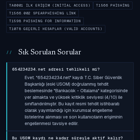
TA0001 İLK ERIŞIM (INITIAL ACCESS)
T1566 PHISHING
T1566.002 SPEARPHISHING LINK
T1598 PHISHING FOR INFORMATION
T1078 GEÇERLI HESAPLAR (VALID ACCOUNTS)
Sık Sorulan Sorular
654234234.net adresi tehlikeli mi?
Evet. "654234234.net" kaydı T.C. Siber Güvenlik
Başkanlığı (eski USOM) doğrulanmış tehdit
beslemesinde "Bankacılık - Oltalama" kategorisinde
yer almakta ve yüksek kritiklik seviyesi (4/10) ile
sınıflandırılmıştır. Bu kayıt resmi tehdit istihbaratı
olarak yayımlandığı için kurumsal engelleme
listelerine alınması ve son kullanıcıların erişiminin
engellenmesi tavsiye edilir.
Bu USOM kaydı ne kadar süreyle aktif kalır?