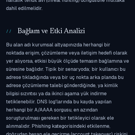
haftalık tehdit avı (threat hunting) döngüsüne mutlaka
dahil edilmelidir.
Bağlam ve Etki Analizi
Bu alan adı kurumsal altyapınızda herhangi bir
noktada erişim, çözümleme veya iletişim hedefi olarak
yer alıyorsa, etkisi büyük ölçüde temasın bağlamına ve
süresine bağlıdır. Tipik bir senaryoda; bir kullanıcı bu
adrese tıkladığında veya bir uç nokta arka planda bu
adrese çözümleme talebi gönderdiğinde, ya kimlik
bilgisi sızıntısı ya da ikinci aşama yük indirme
tetiklenebilir. DNS log'larında bu kayda yapılan
herhangi bir A/AAAA sorgusu, en azından
soruşturulması gereken bir tetikleyici olarak ele
alınmalıdır. Phishing kategorisindeki etkilenme,
doğrudan hesap ele geçirme (account takeover) riskini