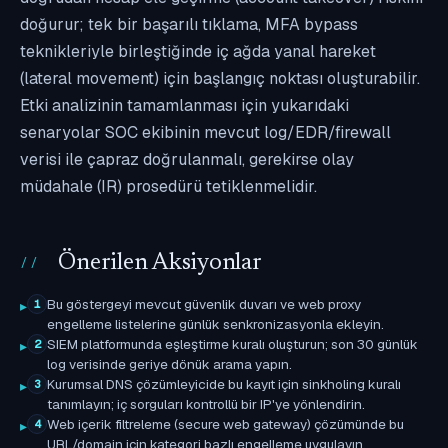
doğurur; tek bir başarılı tıklama, MFA bypass
teknikleriyle birleştiğinde iç ağda yanal hareket
(lateral movement) için başlangıç noktası oluşturabilir.
Etki analizinin tamamlanması için yukarıdaki
senaryolar SOC ekibinin mevcut log/EDR/firewall
verisi ile çapraz doğrulanmalı, gerekirse olay
müdahale (IR) prosedürü tetiklenmelidir.
Önerilen Aksiyonlar
Bu göstergeyi mevcut güvenlik duvarı ve web proxy
1
engelleme listelerine günlük senkronizasyonla ekleyin.
SIEM platformunda eşleştirme kuralı oluşturun; son 30 günlük
2
log verisinde geriye dönük arama yapın.
Kurumsal DNS çözümleyicide bu kayıt için sinkholing kuralı
3
tanımlayın; iç sorguları kontrollü bir IP'ye yönlendirin.
Web içerik filtreleme (secure web gateway) çözümünde bu
4
URL/domain için kategori bazlı engelleme uygulayın.