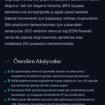
doğurur; tek bir başarılı tıklama, MFA bypass
teknikleriyle birleştiğinde iç ağda yanal hareket
(lateral movement) için başlangıç noktası oluşturabilir.
Etki analizinin tamamlanması için yukarıdaki
senaryolar SOC ekibinin mevcut log/EDR/firewall
verisi ile çapraz doğrulanmalı, gerekirse olay
müdahale (IR) prosedürü tetiklenmelidir.
Önerilen Aksiyonlar
Bu göstergeyi mevcut güvenlik duvarı ve web proxy
1
engelleme listelerine günlük senkronizasyonla ekleyin.
SIEM platformunda eşleştirme kuralı oluşturun; son 30 günlük
2
log verisinde geriye dönük arama yapın.
Kurumsal DNS çözümleyicide bu kayıt için sinkholing kuralı
3
tanımlayın; iç sorguları kontrollü bir IP'ye yönlendirin.
Web içerik filtreleme (secure web gateway) çözümünde bu
4
URL/domain için kategori bazlı engelleme uygulayın.