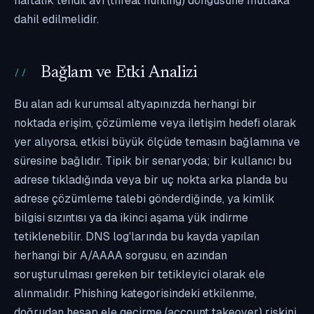
haftalık tehdit avı (threat hunting) döngüsüne mutlaka
dahil edilmelidir.
Bağlam ve Etki Analizi
Bu alan adı kurumsal altyapınızda herhangi bir
noktada erişim, çözümleme veya iletişim hedefi olarak
yer alıyorsa, etkisi büyük ölçüde temasın bağlamına ve
süresine bağlıdır. Tipik bir senaryoda; bir kullanıcı bu
adrese tıkladığında veya bir uç nokta arka planda bu
adrese çözümleme talebi gönderdiğinde, ya kimlik
bilgisi sızıntısı ya da ikinci aşama yük indirme
tetiklenebilir. DNS log'larında bu kayda yapılan
herhangi bir A/AAAA sorgusu, en azından
soruşturulması gereken bir tetikleyici olarak ele
alınmalıdır. Phishing kategorisindeki etkilenme,
doğrudan hesap ele geçirme (account takeover) riskini