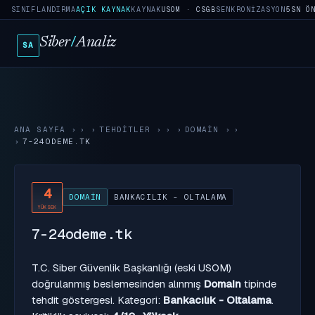
SINIFLANDIRMA
AÇIK KAYNAK
KAYNAK
USOM · CSGB
SENKRONIZASYON
5SN Ö
Siber
/
Analiz
SA
ANA SAYFA
›
TEHDITLER
›
DOMAIN
›
7-24ODEME.TK
4
DOMAIN
BANKACILIK - OLTALAMA
YÜKSEK
7-24odeme.tk
T.C. Siber Güvenlik Başkanlığı (eski USOM)
doğrulanmış beslemesinden alınmış
Domain
tipinde
tehdit göstergesi. Kategori:
Bankacılık - Oltalama
.