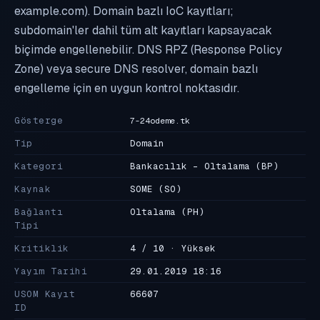
example.com). Domain bazlı IoC kayıtları;
subdomain'ler dahil tüm alt kayıtları kapsayacak
biçimde engellenebilir. DNS RPZ (Response Policy
Zone) veya secure DNS resolver, domain bazlı
engelleme için en uygun kontrol noktasıdır.
Gösterge
7-24odeme.tk
Tip
Domain
Kategori
Bankacılık - Oltalama
(BP)
Kaynak
SOME
(SO)
Bağlantı
Oltalama
(PH)
Tipi
Kritiklik
4 / 10 · Yüksek
Yayım Tarihi
29.01.2019 18:16
USOM Kayıt
66607
ID