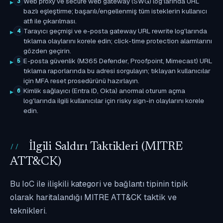
Web proxy ve secure web gateway (SWG) log'larında URL
3
bazlı eşleştirme; başarılı/engellenmiş tüm isteklerin kullanıcı
atfı ile çıkarılması.
Tarayıcı geçmişi ve e-posta gateway URL rewrite log'larında
4
tıklama olaylarını korele edin; click-time protection alarmlarını
gözden geçirin.
E-posta güvenlik (M365 Defender, Proofpoint, Mimecast) URL
5
tıklama raporlarında bu adresi sorgulayın; tıklayan kullanıcılar
için MFA reset prosedürünü hazırlayın.
Kimlik sağlayıcı (Entra ID, Okta) anormal oturum açma
6
log'larında ilgili kullanıcılar için risky sign-in olaylarını korele
edin.
İlgili Saldırı Taktikleri (MITRE
ATT&CK)
Bu IoC ile ilişkili kategori ve bağlantı tipinin tipik
olarak haritalandığı MITRE ATT&CK taktik ve
teknikleri.