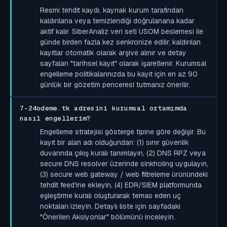
Resmi tehdit kaydı, kaynak kurum tarafından
kaldırılana veya temizlendiği doğrulanana kadar
aktif kalır. SiberAnaliz veri seti USOM beslemesi ile
günde birden fazla kez senkronize edilir; kaldırılan
kayıtlar otomatik olarak arşive alınır ve detay
sayfaları "tarihsel kayıt" olarak işaretlenir. Kurumsal
engelleme politikalarınızda bu kayıt için en az 90
günlük bir gözetim penceresi tutmanız önerilir.
7-24odeme.tk adresini kurumsal ortamımda
nasıl engellerim?
Engelleme stratejisi gösterge tipine göre değişir. Bu
kayıt bir alan adı olduğundan: (1) sınır güvenlik
duvarında çıkış kuralı tanımlayın, (2) DNS RPZ veya
secure DNS resolver üzerinde sinkholing uygulayın,
(3) secure web gateway / web filtreleme ürünündeki
tehdit feed'ine ekleyin, (4) EDR/SIEM platformunda
eşleştirme kuralı oluşturarak temas eden uç
noktaları izleyin. Detaylı liste için sayfadaki
"Önerilen Aksiyonlar" bölümünü inceleyin.