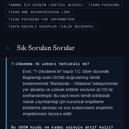
TA0001 İLK ERIŞIM (INITIAL ACCESS)
T1566 PHISHING
T1566.002 SPEARPHISHING LINK
T1598 PHISHING FOR INFORMATION
T1078 GEÇERLI HESAPLAR (VALID ACCOUNTS)
Sık Sorulan Sorular
7-24odeme.tk adresi tehlikeli mi?
Evet. "7-24odeme.tk" kaydı T.C. Siber Güvenlik
Başkanlığı (eski USOM) doğrulanmış tehdit
beslemesinde "Bankacılık - Oltalama" kategorisinde
yer almakta ve yüksek kritiklik seviyesi (4/10) ile
sınıflandırılmıştır. Bu kayıt resmi tehdit istihbaratı
olarak yayımlandığı için kurumsal engelleme
listelerine alınması ve son kullanıcıların erişiminin
engellenmesi tavsiye edilir.
Bu USOM kaydı ne kadar süreyle aktif kalır?