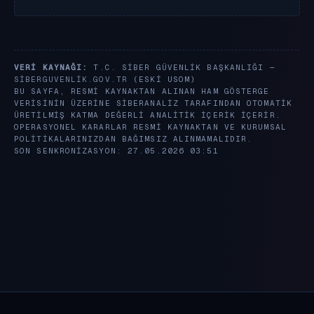
VERI KAYNAĞI:
T.C. SIBER GÜVENLIK BAŞKANLIĞI —
SIBERGUVENLIK.GOV.TR
(ESKI USOM)
BU SAYFA, RESMI KAYNAKTAN ALINAN HAM GÖSTERGE
VERISININ ÜZERINE SIBERANALIZ TARAFINDAN OTOMATIK
ÜRETILMIŞ KATMA DEĞERLI ANALITIK IÇERIK IÇERIR.
OPERASYONEL KARARLAR RESMI KAYNAKTAN VE KURUMSAL
POLITIKALARINIZDAN BAĞIMSIZ ALINMAMALIDIR.
SON SENKRONIZASYON: 27.05.2026 03:51