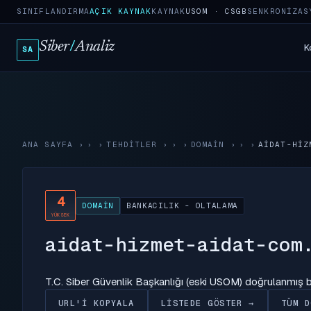
SINIFLANDIRMA
AÇIK KAYNAK
KAYNAK
USOM · CSGB
SENKRONIZAS
Siber
/
Analiz
K
SA
ANA SAYFA
›
TEHDITLER
›
DOMAIN
›
AIDAT-HIZ
4
DOMAIN
BANKACILIK - OLTALAMA
YÜKSEK
aidat-hizmet-aidat-com
T.C. Siber Güvenlik Başkanlığı (eski USOM) doğrulanmış
URL'I KOPYALA
LISTEDE GÖSTER →
TÜM D