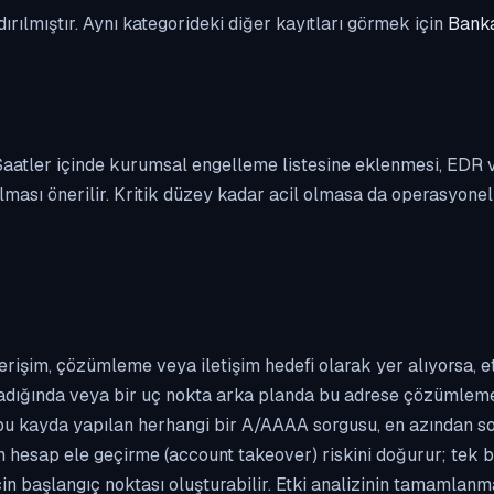
dırılmıştır. Aynı kategorideki diğer kayıtları görmek için
Banka
. Saatler içinde kurumsal engelleme listesine eklenmesi, EDR
ası önerilir. Kritik düzey kadar acil olmasa da operasyonel ön
erişim, çözümleme veya iletişim hedefi olarak yer alıyorsa, 
kladığında veya bir uç nokta arka planda bu adrese çözümleme t
 bu kayda yapılan herhangi bir A/AAAA sorgusu, en azından so
n hesap ele geçirme (account takeover) riskini doğurur; tek b
çin başlangıç noktası oluşturabilir. Etki analizinin tamamlan