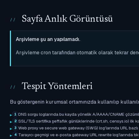
Sayfa Anlık Görüntüsü
Arşivleme şu an yapılamadı.
Arşivleme cron tarafından otomatik olarak tekrar de
Tespit Yöntemleri
Bu göstergenin kurumsal ortamınızda kullanılıp kullanıl
DNS sorgu loglarında bu kayda yönelik A/AAAA/CNAME çözümleme 
1
SSL/TLS sertifika şeffaflık günlüklerinde (crt.sh, censys.io) ilk ka
2
Web proxy ve secure web gateway (SWG) log'larında URL bazlı eşle
3
Tarayıcı geçmişi ve e-posta gateway URL rewrite log'larında tıkl
4