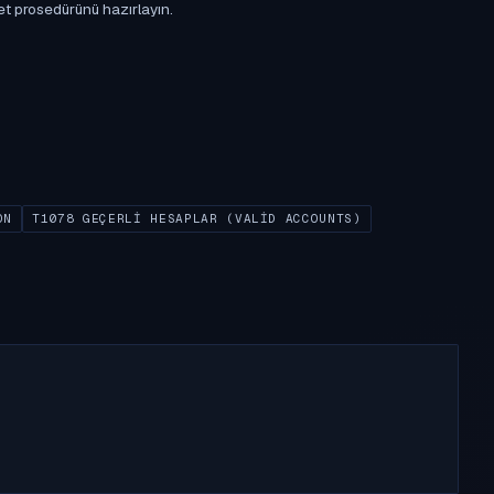
et prosedürünü hazırlayın.
ON
T1078 GEÇERLI HESAPLAR (VALID ACCOUNTS)