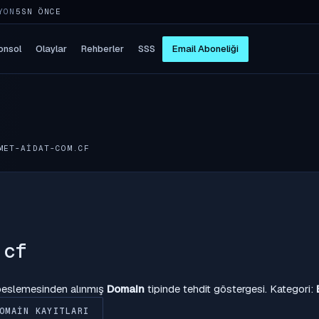
YON
5SN ÖNCE
onsol
Olaylar
Rehberler
SSS
Email Aboneliği
MET-AIDAT-COM.CF
.cf
 beslemesinden alınmış
Domain
tipinde tehdit göstergesi. Kategori:
OMAIN KAYITLARI