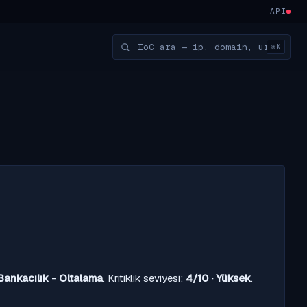
API
⌘K
Bankacılık - Oltalama
. Kritiklik seviyesi:
4/10 · Yüksek
.