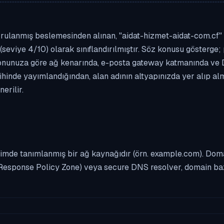
rulanmış beslemesinden alınan, "aidat-hizmet-aidat-com.cf" ala
(seviye 4/10) olarak sınıflandırılmıştır. Söz konusu gösterge; 
asyonunuza göre ağ kenarında, e-posta gateway katmanında ve
rihinde yayımlandığından, alan adının altyapınızda yer alıp a
erilir.
imde tanımlanmış bir ağ kaynağıdır (örn. example.com). Domai
Response Policy Zone) veya secure DNS resolver, domain bazl