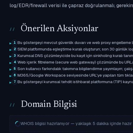
log/EDR/firewall verisi ile çapraz doğrulanmalı, gerekir
Önerilen Aksiyonlar
Bu göstergeyi mevcut güvenlik duvarı ve web proxy engelleme l
1
SIEM platformunda eşleştirme kuralı oluşturun; son 30 günlük l
2
Kurumsal DNS çözümleyicide bu kayıt için sinkholing kuralı tanımla
3
Web içerik filtreleme (secure web gateway) çözümünde bu URL/d
4
Son kullanıcı farkındalık takımına bilgilendirme yayımlayın; çal
5
M365/Google Workspace seviyesinde URL'ye yapılan tüm tıklama ol
6
Bu göstergeyi kurumsal tehdit istihbarat platformuna (TIP) kaynak
7
Domain Bilgisi
WHOIS bilgisi hazırlanıyor — yaklaşık 5 dakika içinde hazır o