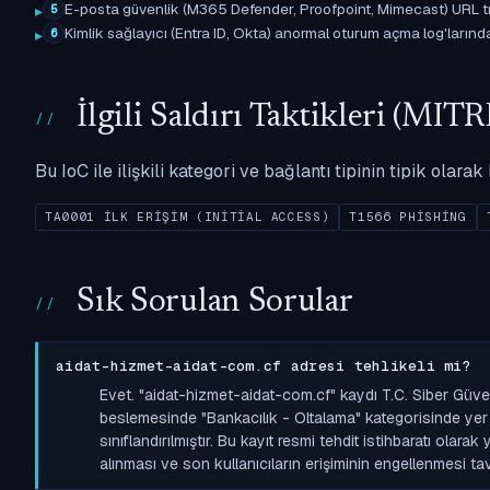
E-posta güvenlik (M365 Defender, Proofpoint, Mimecast) URL tıkl
5
Kimlik sağlayıcı (Entra ID, Okta) anormal oturum açma log'larında il
6
İlgili Saldırı Taktikleri (M
Bu IoC ile ilişkili kategori ve bağlantı tipinin tipik olar
TA0001 İLK ERIŞIM (INITIAL ACCESS)
T1566 PHISHING
Sık Sorulan Sorular
aidat-hizmet-aidat-com.cf adresi tehlikeli mi?
Evet. "aidat-hizmet-aidat-com.cf" kaydı T.C. Siber Güve
beslemesinde "Bankacılık - Oltalama" kategorisinde yer a
sınıflandırılmıştır. Bu kayıt resmi tehdit istihbaratı olara
alınması ve son kullanıcıların erişiminin engellenmesi tavs