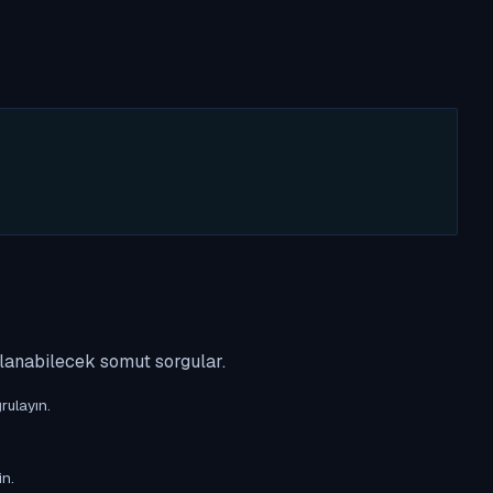
ulanabilecek somut sorgular.
rulayın.
in.