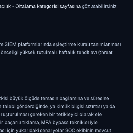
cılık - Oltalama kategorisi sayfasına
göz atabilirsiniz.
 ve SIEM platformlarında eşleştirme kuralı tanımlanması
celiği yüksek tutulmalı, haftalık tehdit avı (threat
etkisi büyük ölçüde temasın bağlamına ve süresine
alebi gönderdiğinde, ya kimlik bilgisi sızıntısı ya da
ruşturulması gereken bir tetikleyici olarak ele
ir başarılı tıklama, MFA bypass teknikleriyle
ması için yukarıdaki senaryolar SOC ekibinin mevcut