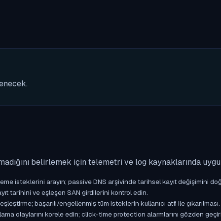
nenecek.
madığını belirlemek için telemetri ve log kaynaklarında uyg
isteklerini arayın; passive DNS arşivinde tarihsel kayıt değişimini doğ
yıt tarihini ve eşleşen SAN girdilerini kontrol edin.
ştirme; başarılı/engellenmiş tüm isteklerin kullanıcı atfı ile çıkarılması.
ama olaylarını korele edin; click-time protection alarmlarını gözden geçir