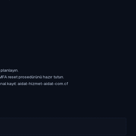
 planlayın.
 MFA reset prosedürünü hazır tutun.
jinal kayıt: aidat-hizmet-aidat-com.cf