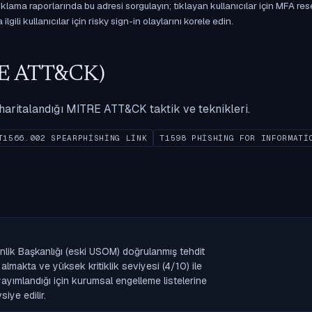
ama raporlarında bu adresi sorgulayın; tıklayan kullanıcılar için MFA res
gili kullanıcılar için risky sign-in olaylarını korele edin.
ITRE ATT&CK)
ak haritalandığı MITRE ATT&CK taktik ve teknikleri.
T1566.002 SPEARPHISHING LINK
T1598 PHISHING FOR INFORMATI
nlik Başkanlığı (eski USOM) doğrulanmış tehdit
lmakta ve yüksek kritiklik seviyesi (4/10) ile
k yayımlandığı için kurumsal engelleme listelerine
iye edilir.