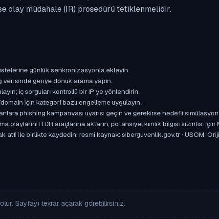
se olay müdahale (IR) prosedürü tetiklenmelidir.
istelerine günlük senkronizasyonla ekleyin.
og verisinde geriye dönük arama yapın.
yın; iç sorguları kontrollü bir IP'ye yönlendirin.
omain için kategori bazlı engelleme uygulayın.
ışanlara phishing kampanyası uyarısı geçin ve gerekirse hedefli simülasyon
aylarını ITDR araçlarına aktarın; potansiyel kimlik bilgisi sızıntısı için
 atfı ile birlikte kaydedin; resmi kaynak: siberguvenlik.gov.tr · USOM. Ori
lur. Sayfayı tekrar açarak görebilirsiniz.