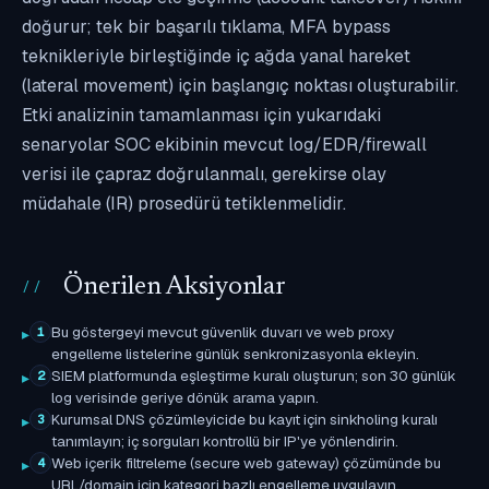
doğurur; tek bir başarılı tıklama, MFA bypass
teknikleriyle birleştiğinde iç ağda yanal hareket
(lateral movement) için başlangıç noktası oluşturabilir.
Etki analizinin tamamlanması için yukarıdaki
senaryolar SOC ekibinin mevcut log/EDR/firewall
verisi ile çapraz doğrulanmalı, gerekirse olay
müdahale (IR) prosedürü tetiklenmelidir.
Önerilen Aksiyonlar
Bu göstergeyi mevcut güvenlik duvarı ve web proxy
1
engelleme listelerine günlük senkronizasyonla ekleyin.
SIEM platformunda eşleştirme kuralı oluşturun; son 30 günlük
2
log verisinde geriye dönük arama yapın.
Kurumsal DNS çözümleyicide bu kayıt için sinkholing kuralı
3
tanımlayın; iç sorguları kontrollü bir IP'ye yönlendirin.
Web içerik filtreleme (secure web gateway) çözümünde bu
4
URL/domain için kategori bazlı engelleme uygulayın.