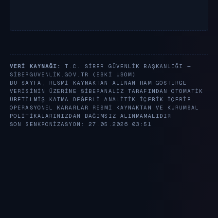
VERI KAYNAĞI:
T.C. SIBER GÜVENLIK BAŞKANLIĞI —
SIBERGUVENLIK.GOV.TR
(ESKI USOM)
BU SAYFA, RESMI KAYNAKTAN ALINAN HAM GÖSTERGE
VERISININ ÜZERINE SIBERANALIZ TARAFINDAN OTOMATIK
ÜRETILMIŞ KATMA DEĞERLI ANALITIK IÇERIK IÇERIR.
OPERASYONEL KARARLAR RESMI KAYNAKTAN VE KURUMSAL
POLITIKALARINIZDAN BAĞIMSIZ ALINMAMALIDIR.
SON SENKRONIZASYON: 27.05.2026 03:51