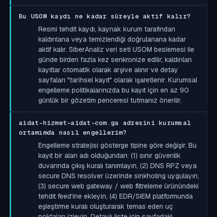
Bu USOM kaydı ne kadar süreyle aktif kalır?
Resmi tehdit kaydı, kaynak kurum tarafından
kaldırılana veya temizlendiği doğrulanana kadar
aktif kalır. SiberAnaliz veri seti USOM beslemesi ile
günde birden fazla kez senkronize edilir; kaldırılan
kayıtlar otomatik olarak arşive alınır ve detay
sayfaları "tarihsel kayıt" olarak işaretlenir. Kurumsal
engelleme politikalarınızda bu kayıt için en az 90
günlük bir gözetim penceresi tutmanız önerilir.
aidat-hizmet-aidat-com.ga adresini kurumsal
ortamımda nasıl engellerim?
Engelleme stratejisi gösterge tipine göre değişir. Bu
kayıt bir alan adı olduğundan: (1) sınır güvenlik
duvarında çıkış kuralı tanımlayın, (2) DNS RPZ veya
secure DNS resolver üzerinde sinkholing uygulayın,
(3) secure web gateway / web filtreleme ürünündeki
tehdit feed'ine ekleyin, (4) EDR/SIEM platformunda
eşleştirme kuralı oluşturarak temas eden uç
noktaları izleyin. Detaylı liste için sayfadaki