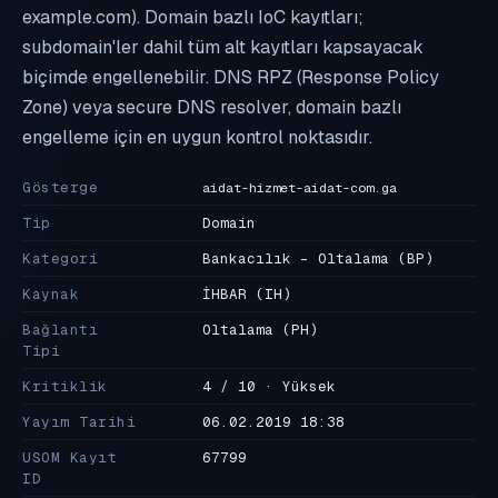
example.com). Domain bazlı IoC kayıtları;
subdomain'ler dahil tüm alt kayıtları kapsayacak
biçimde engellenebilir. DNS RPZ (Response Policy
Zone) veya secure DNS resolver, domain bazlı
engelleme için en uygun kontrol noktasıdır.
Gösterge
aidat-hizmet-aidat-com.ga
Tip
Domain
Kategori
Bankacılık - Oltalama
(BP)
Kaynak
İHBAR
(IH)
Bağlantı
Oltalama
(PH)
Tipi
Kritiklik
4 / 10 · Yüksek
Yayım Tarihi
06.02.2019 18:38
USOM Kayıt
67799
ID