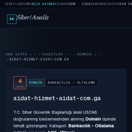
SINIFLANDIRMA
AÇIK KAYNAK
KAYNAK
USOM · CSGB
SENKRONIZASYON
5SN Ö
Siber
/
Analiz
SA
ANA SAYFA
›
TEHDITLER
›
DOMAIN
›
AIDAT-HIZMET-AIDAT-COM.GA
4
DOMAIN
BANKACILIK - OLTALAMA
YÜKSEK
aidat-hizmet-aidat-com.ga
T.C. Siber Güvenlik Başkanlığı (eski USOM)
doğrulanmış beslemesinden alınmış
Domain
tipinde
tehdit göstergesi. Kategori:
Bankacılık - Oltalama
.