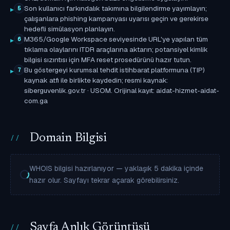
Son kullanıcı farkındalık takımına bilgilendirme yayımlayın;
5
çalışanlara phishing kampanyası uyarısı geçin ve gerekirse
hedefli simülasyon planlayın.
M365/Google Workspace seviyesinde URL'ye yapılan tüm
6
tıklama olaylarını ITDR araçlarına aktarın; potansiyel kimlik
bilgisi sızıntısı için MFA reset prosedürünü hazır tutun.
Bu göstergeyi kurumsal tehdit istihbarat platformuna (TIP)
7
kaynak atfı ile birlikte kaydedin; resmi kaynak:
siberguvenlik.gov.tr · USOM. Orijinal kayıt: aidat-hizmet-aidat-
com.ga
Domain Bilgisi
WHOIS bilgisi hazırlanıyor — yaklaşık 5 dakika içinde
hazır olur. Sayfayı tekrar açarak görebilirsiniz.
Sayfa Anlık Görüntüsü