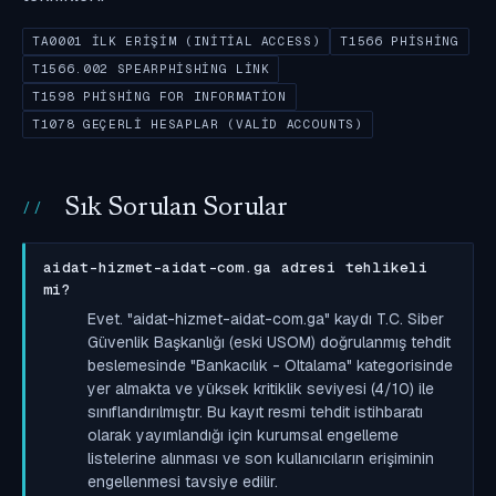
TA0001 İLK ERIŞIM (INITIAL ACCESS)
T1566 PHISHING
T1566.002 SPEARPHISHING LINK
T1598 PHISHING FOR INFORMATION
T1078 GEÇERLI HESAPLAR (VALID ACCOUNTS)
Sık Sorulan Sorular
aidat-hizmet-aidat-com.ga adresi tehlikeli
mi?
Evet. "aidat-hizmet-aidat-com.ga" kaydı T.C. Siber
Güvenlik Başkanlığı (eski USOM) doğrulanmış tehdit
beslemesinde "Bankacılık - Oltalama" kategorisinde
yer almakta ve yüksek kritiklik seviyesi (4/10) ile
sınıflandırılmıştır. Bu kayıt resmi tehdit istihbaratı
olarak yayımlandığı için kurumsal engelleme
listelerine alınması ve son kullanıcıların erişiminin
engellenmesi tavsiye edilir.