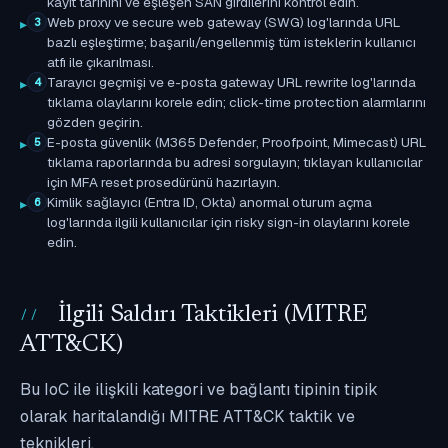
kayıt tarihini ve eşleşen SAN girdilerini kontrol edin.
Web proxy ve secure web gateway (SWG) log'larında URL
3
bazlı eşleştirme; başarılı/engellenmiş tüm isteklerin kullanıcı
atfı ile çıkarılması.
Tarayıcı geçmişi ve e-posta gateway URL rewrite log'larında
4
tıklama olaylarını korele edin; click-time protection alarmlarını
gözden geçirin.
E-posta güvenlik (M365 Defender, Proofpoint, Mimecast) URL
5
tıklama raporlarında bu adresi sorgulayın; tıklayan kullanıcılar
için MFA reset prosedürünü hazırlayın.
Kimlik sağlayıcı (Entra ID, Okta) anormal oturum açma
6
log'larında ilgili kullanıcılar için risky sign-in olaylarını korele
edin.
İlgili Saldırı Taktikleri (MITRE
ATT&CK)
Bu IoC ile ilişkili kategori ve bağlantı tipinin tipik
olarak haritalandığı MITRE ATT&CK taktik ve
teknikleri.