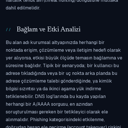
haftalık tehdit avı (threat hunting) döngüsüne mutlaka
dahil edilmelidir.
Bağlam ve Etki Analizi
Bu alan adı kurumsal altyapınızda herhangi bir
noktada erişim, çözümleme veya iletişim hedefi olarak
yer alıyorsa, etkisi büyük ölçüde temasın bağlamına ve
süresine bağlıdır. Tipik bir senaryoda; bir kullanıcı bu
adrese tıkladığında veya bir uç nokta arka planda bu
adrese çözümleme talebi gönderdiğinde, ya kimlik
bilgisi sızıntısı ya da ikinci aşama yük indirme
tetiklenebilir. DNS log'larında bu kayda yapılan
herhangi bir A/AAAA sorgusu, en azından
soruşturulması gereken bir tetikleyici olarak ele
alınmalıdır. Phishing kategorisindeki etkilenme,
doğrudan hesap ele geçirme (account takeover) riskini