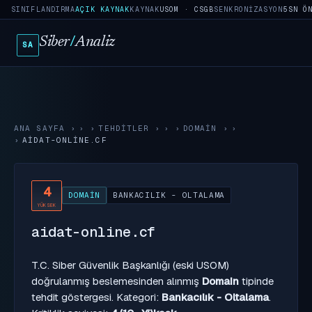
SINIFLANDIRMA
AÇIK KAYNAK
KAYNAK
USOM · CSGB
SENKRONIZASYON
5SN Ö
Siber
/
Analiz
SA
ANA SAYFA
›
TEHDITLER
›
DOMAIN
›
AIDAT-ONLINE.CF
4
DOMAIN
BANKACILIK - OLTALAMA
YÜKSEK
aidat-online.cf
T.C. Siber Güvenlik Başkanlığı (eski USOM)
doğrulanmış beslemesinden alınmış
Domain
tipinde
tehdit göstergesi. Kategori:
Bankacılık - Oltalama
.