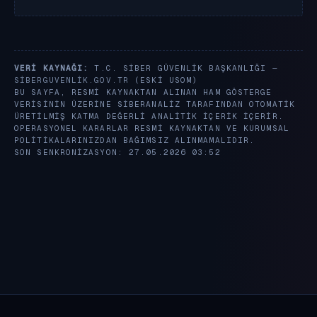
VERI KAYNAĞI:
T.C. SIBER GÜVENLIK BAŞKANLIĞI —
SIBERGUVENLIK.GOV.TR
(ESKI USOM)
BU SAYFA, RESMI KAYNAKTAN ALINAN HAM GÖSTERGE
VERISININ ÜZERINE SIBERANALIZ TARAFINDAN OTOMATIK
ÜRETILMIŞ KATMA DEĞERLI ANALITIK IÇERIK IÇERIR.
OPERASYONEL KARARLAR RESMI KAYNAKTAN VE KURUMSAL
POLITIKALARINIZDAN BAĞIMSIZ ALINMAMALIDIR.
SON SENKRONIZASYON: 27.05.2026 03:52