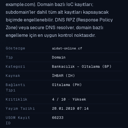
example.com). Domain bazlı IoC kayıtları;
subdomain'ler dahil tüm alt kayıtları kapsayacak
biçimde engellenebilir. DNS RPZ (Response Policy
Zone) veya secure DNS resolver, domain bazlı
engelleme için en uygun kontrol noktasıdır.
Gösterge
aidat-online.cf
Tip
Domain
Kategori
Bankacılık - Oltalama
(BP)
Kaynak
İHBAR
(IH)
Bağlantı
Oltalama
(PH)
Tipi
Kritiklik
4 / 10 · Yüksek
Yayım Tarihi
28.01.2019 07:14
USOM Kayıt
66233
ID