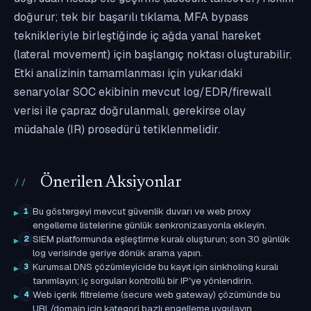
doğurur; tek bir başarılı tıklama, MFA bypass
teknikleriyle birleştiğinde iç ağda yanal hareket
(lateral movement) için başlangıç noktası oluşturabilir.
Etki analizinin tamamlanması için yukarıdaki
senaryolar SOC ekibinin mevcut log/EDR/firewall
verisi ile çapraz doğrulanmalı, gerekirse olay
müdahale (IR) prosedürü tetiklenmelidir.
Önerilen Aksiyonlar
Bu göstergeyi mevcut güvenlik duvarı ve web proxy
1
engelleme listelerine günlük senkronizasyonla ekleyin.
SIEM platformunda eşleştirme kuralı oluşturun; son 30 günlük
2
log verisinde geriye dönük arama yapın.
Kurumsal DNS çözümleyicide bu kayıt için sinkholing kuralı
3
tanımlayın; iç sorguları kontrollü bir IP'ye yönlendirin.
Web içerik filtreleme (secure web gateway) çözümünde bu
4
URL/domain için kategori bazlı engelleme uygulayın.