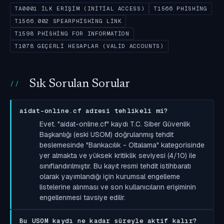
TA0001 İLK ERIŞIM (INITIAL ACCESS)
T1566 PHISHING
T1566.002 SPEARPHISHING LINK
T1598 PHISHING FOR INFORMATION
T1078 GEÇERLI HESAPLAR (VALID ACCOUNTS)
Sık Sorulan Sorular
aidat-online.cf adresi tehlikeli mi?
Evet. "aidat-online.cf" kaydı T.C. Siber Güvenlik
Başkanlığı (eski USOM) doğrulanmış tehdit
beslemesinde "Bankacılık - Oltalama" kategorisinde
yer almakta ve yüksek kritiklik seviyesi (4/10) ile
sınıflandırılmıştır. Bu kayıt resmi tehdit istihbaratı
olarak yayımlandığı için kurumsal engelleme
listelerine alınması ve son kullanıcıların erişiminin
engellenmesi tavsiye edilir.
Bu USOM kaydı ne kadar süreyle aktif kalır?