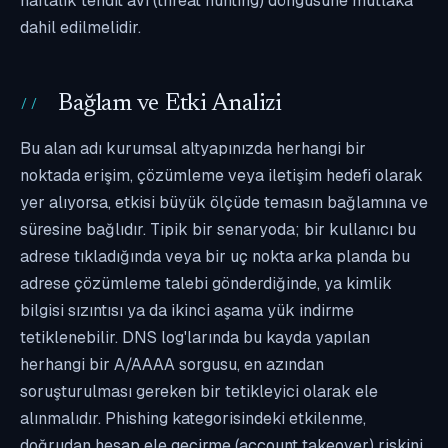
haftalık tehdit avı (threat hunting) döngüsüne mutlaka
dahil edilmelidir.
Bağlam ve Etki Analizi
Bu alan adı kurumsal altyapınızda herhangi bir
noktada erişim, çözümleme veya iletişim hedefi olarak
yer alıyorsa, etkisi büyük ölçüde temasın bağlamına ve
süresine bağlıdır. Tipik bir senaryoda; bir kullanıcı bu
adrese tıkladığında veya bir uç nokta arka planda bu
adrese çözümleme talebi gönderdiğinde, ya kimlik
bilgisi sızıntısı ya da ikinci aşama yük indirme
tetiklenebilir. DNS log'larında bu kayda yapılan
herhangi bir A/AAAA sorgusu, en azından
soruşturulması gereken bir tetikleyici olarak ele
alınmalıdır. Phishing kategorisindeki etkilenme,
doğrudan hesap ele geçirme (account takeover) riskini