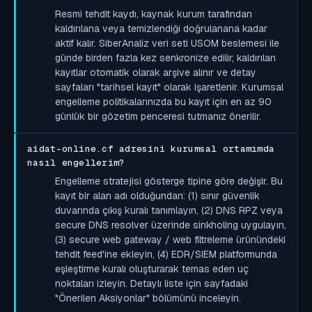
Resmi tehdit kaydı, kaynak kurum tarafından
kaldırılana veya temizlendiği doğrulanana kadar
aktif kalır. SiberAnaliz veri seti USOM beslemesi ile
günde birden fazla kez senkronize edilir; kaldırılan
kayıtlar otomatik olarak arşive alınır ve detay
sayfaları "tarihsel kayıt" olarak işaretlenir. Kurumsal
engelleme politikalarınızda bu kayıt için en az 90
günlük bir gözetim penceresi tutmanız önerilir.
aidat-online.cf adresini kurumsal ortamımda
nasıl engellerim?
Engelleme stratejisi gösterge tipine göre değişir. Bu
kayıt bir alan adı olduğundan: (1) sınır güvenlik
duvarında çıkış kuralı tanımlayın, (2) DNS RPZ veya
secure DNS resolver üzerinde sinkholing uygulayın,
(3) secure web gateway / web filtreleme ürünündeki
tehdit feed'ine ekleyin, (4) EDR/SIEM platformunda
eşleştirme kuralı oluşturarak temas eden uç
noktaları izleyin. Detaylı liste için sayfadaki
"Önerilen Aksiyonlar" bölümünü inceleyin.