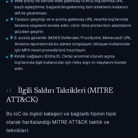
Web proxy ve secure web gateway (SWG) log'larında URL
3
bazlı eşleştirme; başarılı/engellenmiş tüm isteklerin kullanıcı
atfı ile çıkarılması.
Tarayıcı geçmişi ve e-posta gateway URL rewrite log'larında
4
tıklama olaylarını korele edin; click-time protection alarmlarını
gözden geçirin.
E-posta güvenlik (M365 Defender, Proofpoint, Mimecast) URL
5
tıklama raporlarında bu adresi sorgulayın; tıklayan kullanıcılar
için MFA reset prosedürünü hazırlayın.
Kimlik sağlayıcı (Entra ID, Okta) anormal oturum açma
6
log'larında ilgili kullanıcılar için risky sign-in olaylarını korele
edin.
İlgili Saldırı Taktikleri (MITRE
ATT&CK)
Bu IoC ile ilişkili kategori ve bağlantı tipinin tipik
olarak haritalandığı MITRE ATT&CK taktik ve
teknikleri.