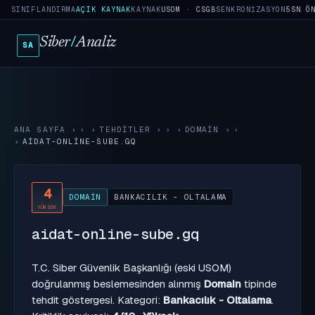
SINIFLANDIRMA
AÇIK KAYNAK
KAYNAK
USOM · CSGB
SENKRONIZASYON
5SN Ö
Siber
/
Analiz
SA
ANA SAYFA
›
TEHDITLER
›
DOMAIN
›
AIDAT-ONLINE-SUBE.GQ
4
DOMAIN
BANKACILIK - OLTALAMA
YÜKSEK
aidat-online-sube.gq
T.C. Siber Güvenlik Başkanlığı (eski USOM)
doğrulanmış beslemesinden alınmış
Domain
tipinde
tehdit göstergesi. Kategori:
Bankacılık - Oltalama
.