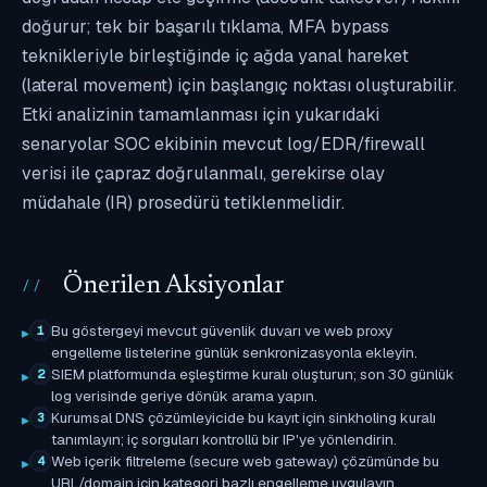
doğurur; tek bir başarılı tıklama, MFA bypass
teknikleriyle birleştiğinde iç ağda yanal hareket
(lateral movement) için başlangıç noktası oluşturabilir.
Etki analizinin tamamlanması için yukarıdaki
senaryolar SOC ekibinin mevcut log/EDR/firewall
verisi ile çapraz doğrulanmalı, gerekirse olay
müdahale (IR) prosedürü tetiklenmelidir.
Önerilen Aksiyonlar
Bu göstergeyi mevcut güvenlik duvarı ve web proxy
1
engelleme listelerine günlük senkronizasyonla ekleyin.
SIEM platformunda eşleştirme kuralı oluşturun; son 30 günlük
2
log verisinde geriye dönük arama yapın.
Kurumsal DNS çözümleyicide bu kayıt için sinkholing kuralı
3
tanımlayın; iç sorguları kontrollü bir IP'ye yönlendirin.
Web içerik filtreleme (secure web gateway) çözümünde bu
4
URL/domain için kategori bazlı engelleme uygulayın.