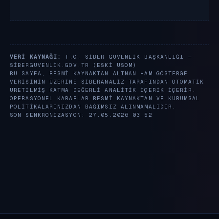
VERI KAYNAĞI:
T.C. SIBER GÜVENLIK BAŞKANLIĞI —
SIBERGUVENLIK.GOV.TR
(ESKI USOM)
BU SAYFA, RESMI KAYNAKTAN ALINAN HAM GÖSTERGE
VERISININ ÜZERINE SIBERANALIZ TARAFINDAN OTOMATIK
ÜRETILMIŞ KATMA DEĞERLI ANALITIK IÇERIK IÇERIR.
OPERASYONEL KARARLAR RESMI KAYNAKTAN VE KURUMSAL
POLITIKALARINIZDAN BAĞIMSIZ ALINMAMALIDIR.
SON SENKRONIZASYON: 27.05.2026 03:52