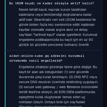
Bu USOM kaydı ne kadar süreyle aktif kalır?
Resmi tehdit kaydı, kaynak kurum tarafından
kaldırılana veya temizlendiği doğrulanana kadar
aktif kalır. SiberAnaliz veri seti USOM beslemesi ile
günde birden fazla kez senkronize edilir; kaldırılan
kayıtlar otomatik olarak arşive alınır ve detay
sayfaları "tarihsel kayıt" olarak işaretlenir. Kurumsal
engelleme politikalarınızda bu kayıt için en az 90
günlük bir gözetim penceresi tutmanız önerilir.
aidat-online-sube.gq adresini kurumsal
ortamımda nasıl engellerim?
Engelleme stratejisi gösterge tipine göre değişir. Bu
kayıt bir alan adı olduğundan: (1) sınır güvenlik
duvarında çıkış kuralı tanımlayın, (2) DNS RPZ veya
secure DNS resolver üzerinde sinkholing uygulayın,
(3) secure web gateway / web filtreleme ürünündeki
tehdit feed'ine ekleyin, (4) EDR/SIEM platformunda
eşleştirme kuralı oluşturarak temas eden uç
noktaları izleyin. Detaylı liste için sayfadaki
"Önerilen Aksiyonlar" bölümünü inceleyin.