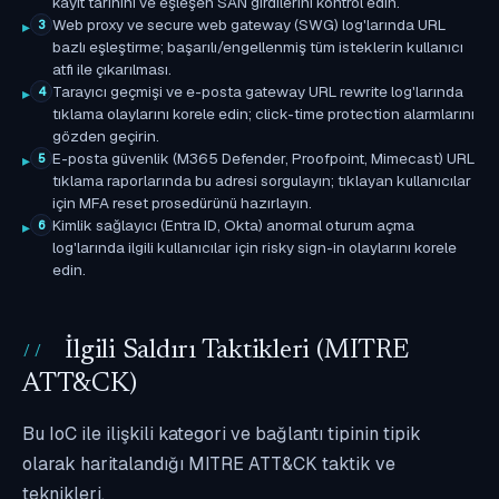
kayıt tarihini ve eşleşen SAN girdilerini kontrol edin.
Web proxy ve secure web gateway (SWG) log'larında URL
3
bazlı eşleştirme; başarılı/engellenmiş tüm isteklerin kullanıcı
atfı ile çıkarılması.
Tarayıcı geçmişi ve e-posta gateway URL rewrite log'larında
4
tıklama olaylarını korele edin; click-time protection alarmlarını
gözden geçirin.
E-posta güvenlik (M365 Defender, Proofpoint, Mimecast) URL
5
tıklama raporlarında bu adresi sorgulayın; tıklayan kullanıcılar
için MFA reset prosedürünü hazırlayın.
Kimlik sağlayıcı (Entra ID, Okta) anormal oturum açma
6
log'larında ilgili kullanıcılar için risky sign-in olaylarını korele
edin.
İlgili Saldırı Taktikleri (MITRE
ATT&CK)
Bu IoC ile ilişkili kategori ve bağlantı tipinin tipik
olarak haritalandığı MITRE ATT&CK taktik ve
teknikleri.