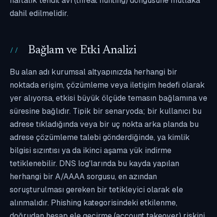
haftalık tehdit avı (threat hunting) döngüsüne mutlaka
dahil edilmelidir.
Bağlam ve Etki Analizi
Bu alan adı kurumsal altyapınızda herhangi bir
noktada erişim, çözümleme veya iletişim hedefi olarak
yer alıyorsa, etkisi büyük ölçüde temasın bağlamına ve
süresine bağlıdır. Tipik bir senaryoda; bir kullanıcı bu
adrese tıkladığında veya bir uç nokta arka planda bu
adrese çözümleme talebi gönderdiğinde, ya kimlik
bilgisi sızıntısı ya da ikinci aşama yük indirme
tetiklenebilir. DNS log'larında bu kayda yapılan
herhangi bir A/AAAA sorgusu, en azından
soruşturulması gereken bir tetikleyici olarak ele
alınmalıdır. Phishing kategorisindeki etkilenme,
doğrudan hesap ele geçirme (account takeover) riskini