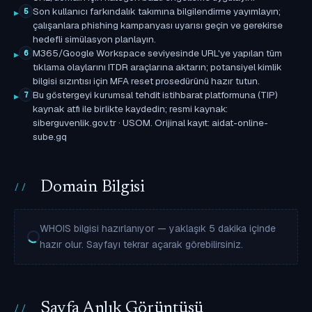
Son kullanıcı farkındalık takımına bilgilendirme yayımlayın;
5
çalışanlara phishing kampanyası uyarısı geçin ve gerekirse
hedefli simülasyon planlayın.
M365/Google Workspace seviyesinde URL'ye yapılan tüm
6
tıklama olaylarını ITDR araçlarına aktarın; potansiyel kimlik
bilgisi sızıntısı için MFA reset prosedürünü hazır tutun.
Bu göstergeyi kurumsal tehdit istihbarat platformuna (TIP)
7
kaynak atfı ile birlikte kaydedin; resmi kaynak:
siberguvenlik.gov.tr · USOM. Orijinal kayıt: aidat-online-
sube.gq
Domain Bilgisi
WHOIS bilgisi hazırlanıyor — yaklaşık 5 dakika içinde
hazır olur. Sayfayı tekrar açarak görebilirsiniz.
Sayfa Anlık Görüntüsü