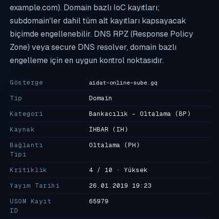
example.com). Domain bazlı IoC kayıtları;
subdomain'ler dahil tüm alt kayıtları kapsayacak
biçimde engellenebilir. DNS RPZ (Response Policy
Zone) veya secure DNS resolver, domain bazlı
engelleme için en uygun kontrol noktasıdır.
Gösterge
aidat-online-sube.gq
Tip
Domain
Kategori
Bankacılık - Oltalama
(BP)
Kaynak
İHBAR
(IH)
Bağlantı
Oltalama
(PH)
Tipi
Kritiklik
4 / 10 · Yüksek
Yayım Tarihi
26.01.2019 19:23
USOM Kayıt
65979
ID