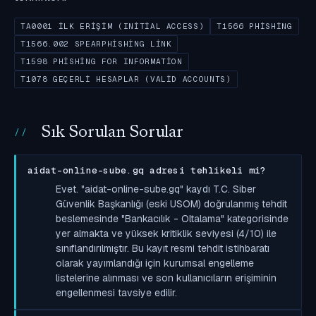
TA0001 İLK ERIŞIM (INITIAL ACCESS)
T1566 PHISHING
T1566.002 SPEARPHISHING LINK
T1598 PHISHING FOR INFORMATION
T1078 GEÇERLI HESAPLAR (VALID ACCOUNTS)
Sık Sorulan Sorular
aidat-online-sube.gq adresi tehlikeli mi?
Evet. "aidat-online-sube.gq" kaydı T.C. Siber
Güvenlik Başkanlığı (eski USOM) doğrulanmış tehdit
beslemesinde "Bankacılık - Oltalama" kategorisinde
yer almakta ve yüksek kritiklik seviyesi (4/10) ile
sınıflandırılmıştır. Bu kayıt resmi tehdit istihbaratı
olarak yayımlandığı için kurumsal engelleme
listelerine alınması ve son kullanıcıların erişiminin
engellenmesi tavsiye edilir.