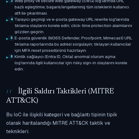
Web proxy ve secure web gateway (SWG) log'larında URL
3
bazlı eşleştirme; başarılı/engellenmiş tüm isteklerin kullanıcı
atfı ile çıkarılması.
Tarayıcı geçmişi ve e-posta gateway URL rewrite log'larında
4
tıklama olaylarını korele edin; click-time protection alarmlarını
gözden geçirin.
E-posta güvenlik (M365 Defender, Proofpoint, Mimecast) URL
5
tıklama raporlarında bu adresi sorgulayın; tıklayan kullanıcılar
için MFA reset prosedürünü hazırlayın.
Kimlik sağlayıcı (Entra ID, Okta) anormal oturum açma
6
log'larında ilgili kullanıcılar için risky sign-in olaylarını korele
edin.
İlgili Saldırı Taktikleri (MITRE
ATT&CK)
Bu IoC ile ilişkili kategori ve bağlantı tipinin tipik
olarak haritalandığı MITRE ATT&CK taktik ve
teknikleri.