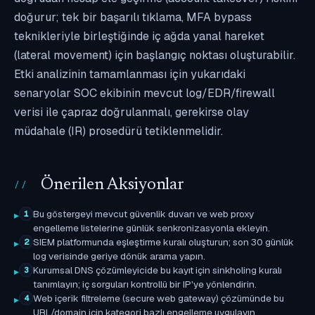
doğurur; tek bir başarılı tıklama, MFA bypass
teknikleriyle birleştiğinde iç ağda yanal hareket
(lateral movement) için başlangıç noktası oluşturabilir.
Etki analizinin tamamlanması için yukarıdaki
senaryolar SOC ekibinin mevcut log/EDR/firewall
verisi ile çapraz doğrulanmalı, gerekirse olay
müdahale (IR) prosedürü tetiklenmelidir.
Önerilen Aksiyonlar
Bu göstergeyi mevcut güvenlik duvarı ve web proxy
1
engelleme listelerine günlük senkronizasyonla ekleyin.
SIEM platformunda eşleştirme kuralı oluşturun; son 30 günlük
2
log verisinde geriye dönük arama yapın.
Kurumsal DNS çözümleyicide bu kayıt için sinkholing kuralı
3
tanımlayın; iç sorguları kontrollü bir IP'ye yönlendirin.
Web içerik filtreleme (secure web gateway) çözümünde bu
4
URL/domain için kategori bazlı engelleme uygulayın.