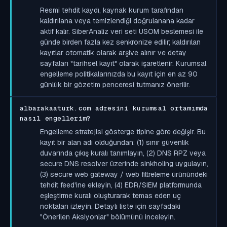
Resmi tehdit kaydı, kaynak kurum tarafından
kaldırılana veya temizlendiği doğrulanana kadar
aktif kalır. SiberAnaliz veri seti USOM beslemesi ile
günde birden fazla kez senkronize edilir; kaldırılan
kayıtlar otomatik olarak arşive alınır ve detay
sayfaları "tarihsel kayıt" olarak işaretlenir. Kurumsal
engelleme politikalarınızda bu kayıt için en az 90
günlük bir gözetim penceresi tutmanız önerilir.
albarakaaturk.com adresini kurumsal ortamımda
nasıl engellerim?
Engelleme stratejisi gösterge tipine göre değişir. Bu
kayıt bir alan adı olduğundan: (1) sınır güvenlik
duvarında çıkış kuralı tanımlayın, (2) DNS RPZ veya
secure DNS resolver üzerinde sinkholing uygulayın,
(3) secure web gateway / web filtreleme ürünündeki
tehdit feed'ine ekleyin, (4) EDR/SIEM platformunda
eşleştirme kuralı oluşturarak temas eden uç
noktaları izleyin. Detaylı liste için sayfadaki
"Önerilen Aksiyonlar" bölümünü inceleyin.