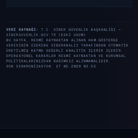
VERI KAYNAĞI:
T.C. SIBER GÜVENLIK BAŞKANLIĞI —
SIBERGUVENLIK.GOV.TR
(ESKI USOM)
BU SAYFA, RESMI KAYNAKTAN ALINAN HAM GÖSTERGE
VERISININ ÜZERINE SIBERANALIZ TARAFINDAN OTOMATIK
ÜRETILMIŞ KATMA DEĞERLI ANALITIK IÇERIK IÇERIR.
OPERASYONEL KARARLAR RESMI KAYNAKTAN VE KURUMSAL
POLITIKALARINIZDAN BAĞIMSIZ ALINMAMALIDIR.
SON SENKRONIZASYON: 27.05.2026 03:52