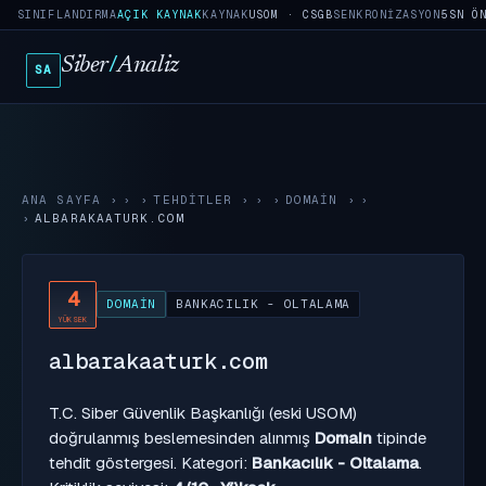
SINIFLANDIRMA
AÇIK KAYNAK
KAYNAK
USOM · CSGB
SENKRONIZASYON
5SN Ö
Siber
/
Analiz
SA
ANA SAYFA
›
TEHDITLER
›
DOMAIN
›
ALBARAKAATURK.COM
4
DOMAIN
BANKACILIK - OLTALAMA
YÜKSEK
albarakaaturk.com
T.C. Siber Güvenlik Başkanlığı (eski USOM)
doğrulanmış beslemesinden alınmış
Domain
tipinde
tehdit göstergesi. Kategori:
Bankacılık - Oltalama
.