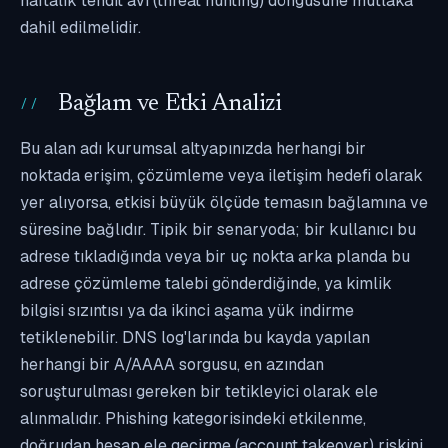
haftalık tehdit avı (threat hunting) döngüsüne mutlaka
dahil edilmelidir.
Bağlam ve Etki Analizi
Bu alan adı kurumsal altyapınızda herhangi bir
noktada erişim, çözümleme veya iletişim hedefi olarak
yer alıyorsa, etkisi büyük ölçüde temasın bağlamına ve
süresine bağlıdır. Tipik bir senaryoda; bir kullanıcı bu
adrese tıkladığında veya bir uç nokta arka planda bu
adrese çözümleme talebi gönderdiğinde, ya kimlik
bilgisi sızıntısı ya da ikinci aşama yük indirme
tetiklenebilir. DNS log'larında bu kayda yapılan
herhangi bir A/AAAA sorgusu, en azından
soruşturulması gereken bir tetikleyici olarak ele
alınmalıdır. Phishing kategorisindeki etkilenme,
doğrudan hesap ele geçirme (account takeover) riskini