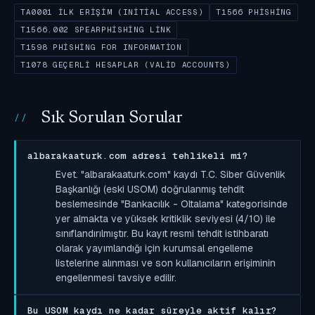
TA0001 İLK ERIŞIM (INITIAL ACCESS)
T1566 PHISHING
T1566.002 SPEARPHISHING LINK
T1598 PHISHING FOR INFORMATION
T1078 GEÇERLI HESAPLAR (VALID ACCOUNTS)
Sık Sorulan Sorular
albarakaaturk.com adresi tehlikeli mi?
Evet. "albarakaaturk.com" kaydı T.C. Siber Güvenlik
Başkanlığı (eski USOM) doğrulanmış tehdit
beslemesinde "Bankacılık - Oltalama" kategorisinde
yer almakta ve yüksek kritiklik seviyesi (4/10) ile
sınıflandırılmıştır. Bu kayıt resmi tehdit istihbaratı
olarak yayımlandığı için kurumsal engelleme
listelerine alınması ve son kullanıcıların erişiminin
engellenmesi tavsiye edilir.
Bu USOM kaydı ne kadar süreyle aktif kalır?