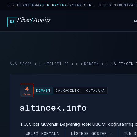
SINIFLANDIRMA
AÇIK KAYNAK
KAYNAK
USOM · CSGB
SENKRONIZAS
Siber
/
Analiz
K
SA
ANA SAYFA
›
TEHDITLER
›
DOMAIN
›
ALTINCEK.
4
DOMAIN
BANKACILIK - OLTALAMA
YÜKSEK
altincek.info
T.C. Siber Güvenlik Başkanlığı (eski USOM) doğrulanmış
URL'I KOPYALA
LISTEDE GÖSTER →
TÜM D