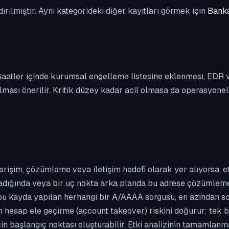
dırılmıştır. Aynı kategorideki diğer kayıtları görmek için
Banka
. Saatler içinde kurumsal engelleme listesine eklenmesi, EDR
ası önerilir. Kritik düzey kadar acil olmasa da operasyonel ön
erişim, çözümleme veya iletişim hedefi olarak yer alıyorsa, 
kladığında veya bir uç nokta arka planda bu adrese çözümleme t
 bu kayda yapılan herhangi bir A/AAAA sorgusu, en azından so
n hesap ele geçirme (account takeover) riskini doğurur; tek b
çin başlangıç noktası oluşturabilir. Etki analizinin tamamlan