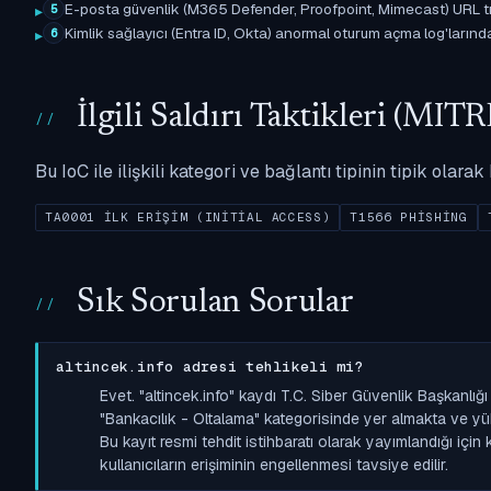
E-posta güvenlik (M365 Defender, Proofpoint, Mimecast) URL tıkl
5
Kimlik sağlayıcı (Entra ID, Okta) anormal oturum açma log'larında il
6
İlgili Saldırı Taktikleri (M
Bu IoC ile ilişkili kategori ve bağlantı tipinin tipik olar
TA0001 İLK ERIŞIM (INITIAL ACCESS)
T1566 PHISHING
Sık Sorulan Sorular
altincek.info adresi tehlikeli mi?
Evet. "altincek.info" kaydı T.C. Siber Güvenlik Başkanl
"Bankacılık - Oltalama" kategorisinde yer almakta ve yüksek
Bu kayıt resmi tehdit istihbaratı olarak yayımlandığı içi
kullanıcıların erişiminin engellenmesi tavsiye edilir.