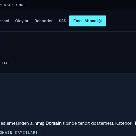
YON
5SN ÖNCE
onsol
Olaylar
Rehberler
SSS
Email Aboneliği
INFO
 beslemesinden alınmış
Domain
tipinde tehdit göstergesi. Kategori:
OMAIN KAYITLARI