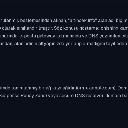
ulanmış beslemesinden alınan, "altincek.info" alan adı biçimin
 olarak sınıflandırılmıştır. Söz konusu gösterge; phishing kamp
enarında, e-posta gateway katmanında ve DNS çözümleyicileri
ndan, alan adının altyapınızda yer alıp almadığını teyit eder
imde tanımlanmış bir ağ kaynağıdır (örn. example.com). Domai
Response Policy Zone) veya secure DNS resolver, domain bazl