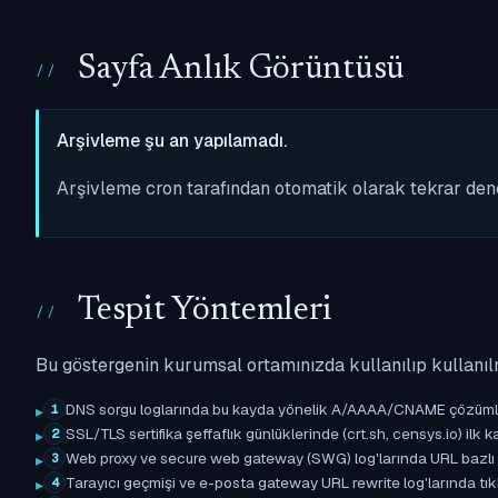
Sayfa Anlık Görüntüsü
Arşivleme şu an yapılamadı.
Arşivleme cron tarafından otomatik olarak tekrar de
Tespit Yöntemleri
Bu göstergenin kurumsal ortamınızda kullanılıp kullanıl
DNS sorgu loglarında bu kayda yönelik A/AAAA/CNAME çözümleme 
1
SSL/TLS sertifika şeffaflık günlüklerinde (crt.sh, censys.io) ilk ka
2
Web proxy ve secure web gateway (SWG) log'larında URL bazlı eşle
3
Tarayıcı geçmişi ve e-posta gateway URL rewrite log'larında tıkl
4