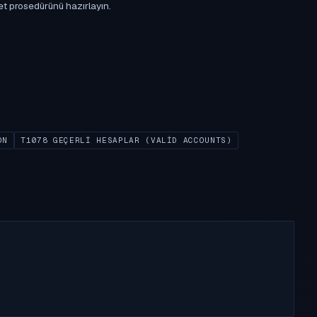
et prosedürünü hazırlayın.
ON
T1078 GEÇERLI HESAPLAR (VALID ACCOUNTS)