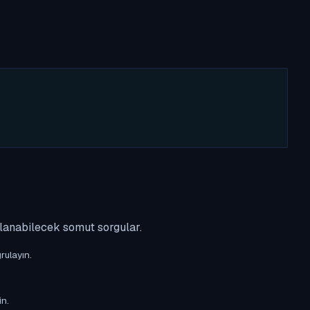
ulanabilecek somut sorgular.
rulayın.
in.