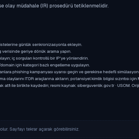
se olay müdahale (IR) prosedürü tetiklenmelidir.
istelerine günlük senkronizasyonla ekleyin.
og verisinde geriye dönük arama yapın.
yın; iç sorguları kontrollü bir IP'ye yönlendirin.
omain için kategori bazlı engelleme uygulayın.
ışanlara phishing kampanyası uyarısı geçin ve gerekirse hedefli simülasyon
aylarını ITDR araçlarına aktarın; potansiyel kimlik bilgisi sızıntısı için
atfı ile birlikte kaydedin; resmi kaynak: siberguvenlik.gov.tr · USOM. Orijin
lur. Sayfayı tekrar açarak görebilirsiniz.