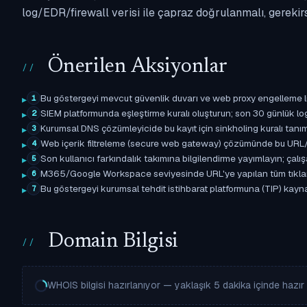
log/EDR/firewall verisi ile çapraz doğrulanmalı, gerekir
Önerilen Aksiyonlar
Bu göstergeyi mevcut güvenlik duvarı ve web proxy engelleme l
1
SIEM platformunda eşleştirme kuralı oluşturun; son 30 günlük l
2
Kurumsal DNS çözümleyicide bu kayıt için sinkholing kuralı tanımla
3
Web içerik filtreleme (secure web gateway) çözümünde bu URL/d
4
Son kullanıcı farkındalık takımına bilgilendirme yayımlayın; çal
5
M365/Google Workspace seviyesinde URL'ye yapılan tüm tıklama ol
6
Bu göstergeyi kurumsal tehdit istihbarat platformuna (TIP) kaynak 
7
Domain Bilgisi
WHOIS bilgisi hazırlanıyor — yaklaşık 5 dakika içinde hazır o