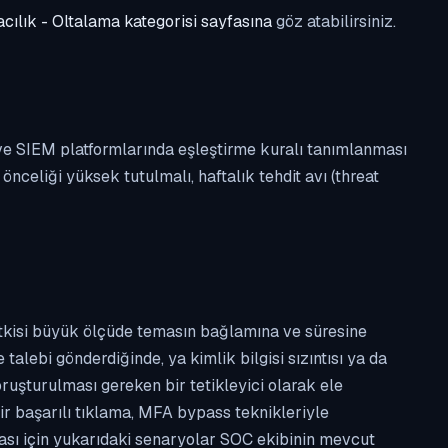
cılık - Oltalama kategorisi sayfasına
göz atabilirsiniz.
 ve SIEM platformlarında eşleştirme kuralı tanımlanması
celiği yüksek tutulmalı, haftalık tehdit avı (threat
etkisi büyük ölçüde temasın bağlamına ve süresine
alebi gönderdiğinde, ya kimlik bilgisi sızıntısı ya da
ruşturulması gereken bir tetikleyici olarak ele
ir başarılı tıklama, MFA bypass teknikleriyle
ması için yukarıdaki senaryolar SOC ekibinin mevcut