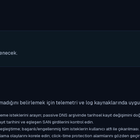
nenecek.
madığını belirlemek için telemetri ve log kaynaklarında uyg
isteklerini arayın; passive DNS arşivinde tarihsel kayıt değişimini doğ
yıt tarihini ve eşleşen SAN girdilerini kontrol edin.
ştirme; başarılı/engellenmiş tüm isteklerin kullanıcı atfı ile çıkarılması.
ama olaylarını korele edin; click-time protection alarmlarını gözden geçir