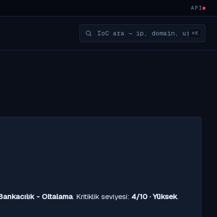
API
⌘K
Bankacılık - Oltalama
. Kritiklik seviyesi:
4/10 · Yüksek
.