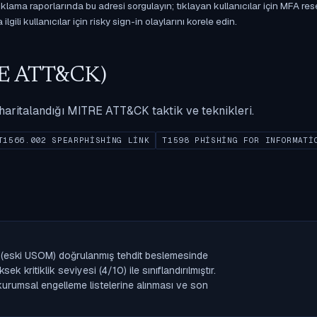
ama raporlarında bu adresi sorgulayın; tıklayan kullanıcılar için MFA res
gili kullanıcılar için risky sign-in olaylarını korele edin.
ITRE ATT&CK)
ak haritalandığı MITRE ATT&CK taktik ve teknikleri.
T1566.002 SPEARPHISHING LINK
T1598 PHISHING FOR INFORMATI
ığı (eski USOM) doğrulanmış tehdit beslemesinde
 kritiklik seviyesi (4/10) ile sınıflandırılmıştır.
n kurumsal engelleme listelerine alınması ve son