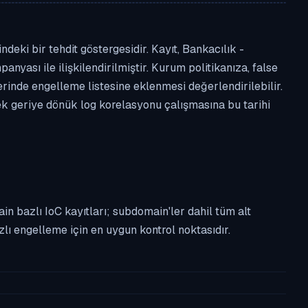
deki bir tehdit göstergesidir. Kayıt, Bankacılık -
anyası ile ilişkilendirilmiştir. Kurum politikanıza, false
nde engelleme listesine eklenmesi değerlendirilebilir.
ek geriye dönük log korelasyonu çalışmasına bu tarihi
n bazlı IoC kayıtları; subdomain'ler dahil tüm alt
ı engelleme için en uygun kontrol noktasıdır.