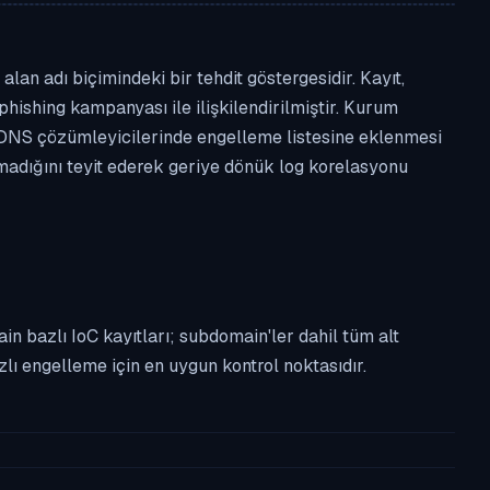
an adı biçimindeki bir tehdit göstergesidir. Kayıt,
phishing kampanyası ile ilişkilendirilmiştir. Kurum
 DNS çözümleyicilerinde engelleme listesine eklenmesi
lmadığını teyit ederek geriye dönük log korelasyonu
n bazlı IoC kayıtları; subdomain'ler dahil tüm alt
ı engelleme için en uygun kontrol noktasıdır.