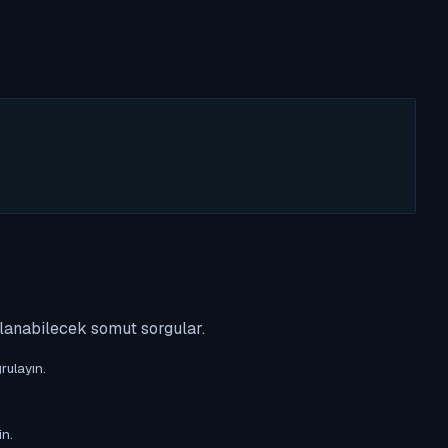
ulanabilecek somut sorgular.
rulayın.
in.