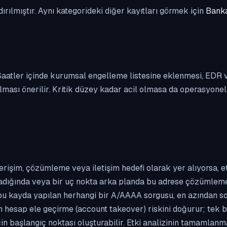
dırılmıştır. Aynı kategorideki diğer kayıtları görmek için
Banka
. Saatler içinde kurumsal engelleme listesine eklenmesi, EDR
ası önerilir. Kritik düzey kadar acil olmasa da operasyonel ön
erişim, çözümleme veya iletişim hedefi olarak yer alıyorsa, 
kladığında veya bir uç nokta arka planda bu adrese çözümleme t
 bu kayda yapılan herhangi bir A/AAAA sorgusu, en azından so
n hesap ele geçirme (account takeover) riskini doğurur; tek b
çin başlangıç noktası oluşturabilir. Etki analizinin tamamlan