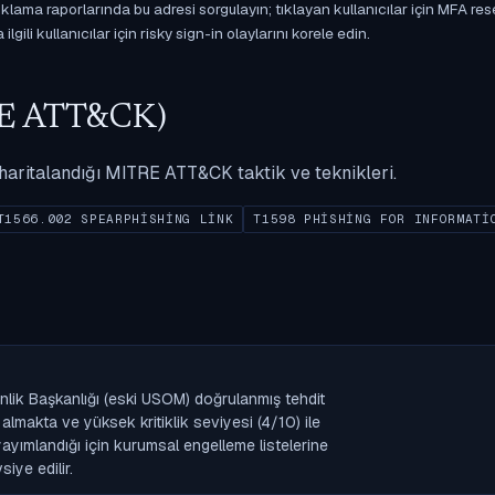
ama raporlarında bu adresi sorgulayın; tıklayan kullanıcılar için MFA res
gili kullanıcılar için risky sign-in olaylarını korele edin.
ITRE ATT&CK)
ak haritalandığı MITRE ATT&CK taktik ve teknikleri.
T1566.002 SPEARPHISHING LINK
T1598 PHISHING FOR INFORMATI
nlik Başkanlığı (eski USOM) doğrulanmış tehdit
lmakta ve yüksek kritiklik seviyesi (4/10) ile
k yayımlandığı için kurumsal engelleme listelerine
iye edilir.