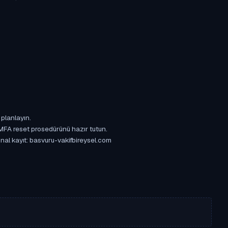
 planlayın.
 MFA reset prosedürünü hazır tutun.
inal kayıt: basvuru-vakifbireysel.com