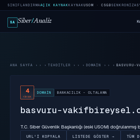
SINIFLANDIRMA
AÇIK KAYNAK
KAYNAK
USOM · CSGB
SENKRONIZAS
Siber
/
Analiz
K
SA
ANA SAYFA
›
TEHDITLER
›
DOMAIN
›
BASVURU-V
4
DOMAIN
BANKACILIK - OLTALAMA
YÜKSEK
basvuru-vakifbireysel.
T.C. Siber Güvenlik Başkanlığı (eski USOM) doğrulanmış
URL'I KOPYALA
LISTEDE GÖSTER →
TÜM D