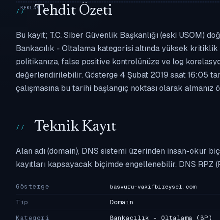
Tehdit Özeti
Bu kayıt; T.C. Siber Güvenlik Başkanlığı (eski USOM) doğ
Bankacılık - Oltalama kategorisi altında yüksek kritiklik 
politikanıza, false positive kontrolünüze ve log korel
değerlendirilebilir. Gösterge 4 Şubat 2019 saat 16:05 ta
çalışmasına bu tarihi başlangıç noktası olarak almanız ön
Teknik Kayıt
Alan adı (domain), DNS sistemi üzerinden insan-okur biç
kayıtları kapsayacak biçimde engellenebilir. DNS RPZ (
Gösterge
basvuru-vakifbireysel.com
Tip
Domain
Kategori
Bankacılık - Oltalama
(BP)