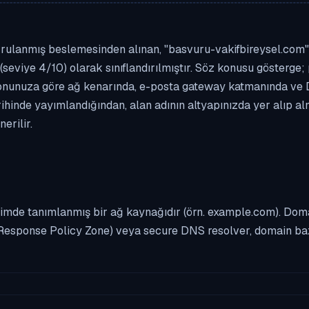
rulanmış beslemesinden alınan, "basvuru-vakifbireysel.com" al
(seviye 4/10) olarak sınıflandırılmıştır. Söz konusu gösterge; 
asyonunuza göre ağ kenarında, e-posta gateway katmanında ve
rihinde yayımlandığından, alan adının altyapınızda yer alıp a
erilir.
imde tanımlanmış bir ağ kaynağıdır (örn. example.com). Domai
Response Policy Zone) veya secure DNS resolver, domain bazl