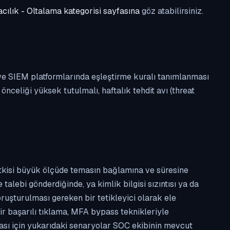
cılık - Oltalama kategorisi sayfasına
göz atabilirsiniz.
 ve SIEM platformlarında eşleştirme kuralı tanımlanması
celiği yüksek tutulmalı, haftalık tehdit avı (threat
etkisi büyük ölçüde temasın bağlamına ve süresine
alebi gönderdiğinde, ya kimlik bilgisi sızıntısı ya da
ruşturulması gereken bir tetikleyici olarak ele
ir başarılı tıklama, MFA bypass teknikleriyle
ması için yukarıdaki senaryolar SOC ekibinin mevcut