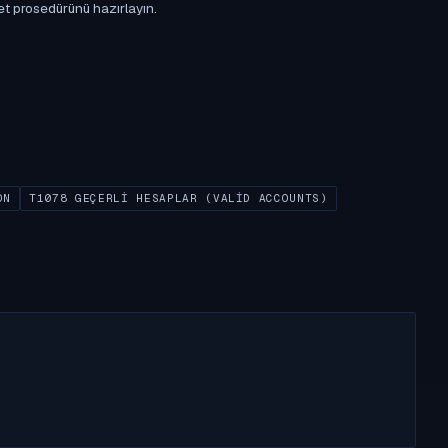
et prosedürünü hazırlayın.
ON
T1078 GEÇERLI HESAPLAR (VALID ACCOUNTS)