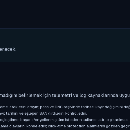
nenecek.
madığını belirlemek için telemetri ve log kaynaklarında uyg
isteklerini arayın; passive DNS arşivinde tarihsel kayıt değişimini doğ
yıt tarihini ve eşleşen SAN girdilerini kontrol edin.
ştirme; başarılı/engellenmiş tüm isteklerin kullanıcı atfı ile çıkarılması.
ama olaylarını korele edin; click-time protection alarmlarını gözden geçir