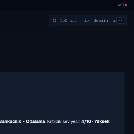
API
⌘K
Bankacılık - Oltalama
. Kritiklik seviyesi:
4/10 · Yüksek
.