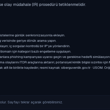
se olay müdahale (IR) prosedürü tetiklenmelidir.
istelerine günlük senkronizasyonla ekleyin.
og verisinde geriye dönük arama yapın.
yın; iç sorguları kontrollü bir IP'ye yönlendirin.
omain için kategori bazlı engelleme uygulayın.
ışanlara phishing kampanyası uyarısı geçin ve gerekirse hedefli simülasyon
aylarını ITDR araçlarına aktarın; potansiyel kimlik bilgisi sızıntısı için
 atfı ile birlikte kaydedin; resmi kaynak: siberguvenlik.gov.tr · USOM. Orij
lur. Sayfayı tekrar açarak görebilirsiniz.