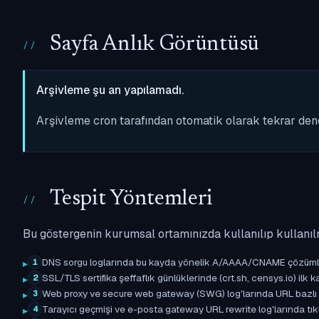
Sayfa Anlık Görüntüsü
Arşivleme şu an yapılamadı.
Arşivleme cron tarafından otomatik olarak tekrar de
Tespit Yöntemleri
Bu göstergenin kurumsal ortamınızda kullanılıp kullanıl
DNS sorgu loglarında bu kayda yönelik A/AAAA/CNAME çözümleme 
1
SSL/TLS sertifika şeffaflık günlüklerinde (crt.sh, censys.io) ilk ka
2
Web proxy ve secure web gateway (SWG) log'larında URL bazlı eşle
3
Tarayıcı geçmişi ve e-posta gateway URL rewrite log'larında tıkl
4