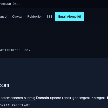
YON
5SN ÖNCE
onsol
Olaylar
Rehberler
SSS
Email Aboneliği
AKIFBIREYSEL.COM
com
 beslemesinden alınmış
Domain
tipinde tehdit göstergesi. Kategori:
OMAIN KAYITLARI