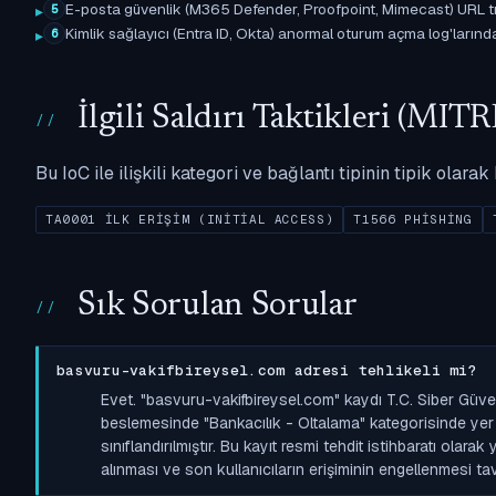
E-posta güvenlik (M365 Defender, Proofpoint, Mimecast) URL tıkl
5
Kimlik sağlayıcı (Entra ID, Okta) anormal oturum açma log'larında il
6
İlgili Saldırı Taktikleri (M
Bu IoC ile ilişkili kategori ve bağlantı tipinin tipik olar
TA0001 İLK ERIŞIM (INITIAL ACCESS)
T1566 PHISHING
Sık Sorulan Sorular
basvuru-vakifbireysel.com adresi tehlikeli mi?
Evet. "basvuru-vakifbireysel.com" kaydı T.C. Siber Güve
beslemesinde "Bankacılık - Oltalama" kategorisinde yer a
sınıflandırılmıştır. Bu kayıt resmi tehdit istihbaratı olara
alınması ve son kullanıcıların erişiminin engellenmesi tavs