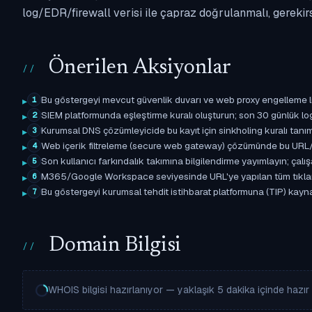
log/EDR/firewall verisi ile çapraz doğrulanmalı, gerekir
Önerilen Aksiyonlar
Bu göstergeyi mevcut güvenlik duvarı ve web proxy engelleme l
1
SIEM platformunda eşleştirme kuralı oluşturun; son 30 günlük l
2
Kurumsal DNS çözümleyicide bu kayıt için sinkholing kuralı tanımla
3
Web içerik filtreleme (secure web gateway) çözümünde bu URL/d
4
Son kullanıcı farkındalık takımına bilgilendirme yayımlayın; çal
5
M365/Google Workspace seviyesinde URL'ye yapılan tüm tıklama ol
6
Bu göstergeyi kurumsal tehdit istihbarat platformuna (TIP) kaynak
7
Domain Bilgisi
WHOIS bilgisi hazırlanıyor — yaklaşık 5 dakika içinde hazır o