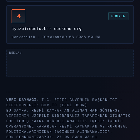
4
DOMAIN
ayuzbirdeotuzbir.duckdns.org
Bankacılık - Oltalama
09.08.2026 00:00
VERI KAYNAĞI:
T.C. SIBER GÜVENLIK BAŞKANLIĞI —
SIBERGUVENLIK.GOV.TR
(ESKI USOM)
BU SAYFA, RESMI KAYNAKTAN ALINAN HAM GÖSTERGE
VERISININ ÜZERINE SIBERANALIZ TARAFINDAN OTOMATIK
ÜRETILMIŞ KATMA DEĞERLI ANALITIK IÇERIK IÇERIR.
OPERASYONEL KARARLAR RESMI KAYNAKTAN VE KURUMSAL
POLITIKALARINIZDAN BAĞIMSIZ ALINMAMALIDIR.
SON SENKRONIZASYON: 27.05.2026 03:51