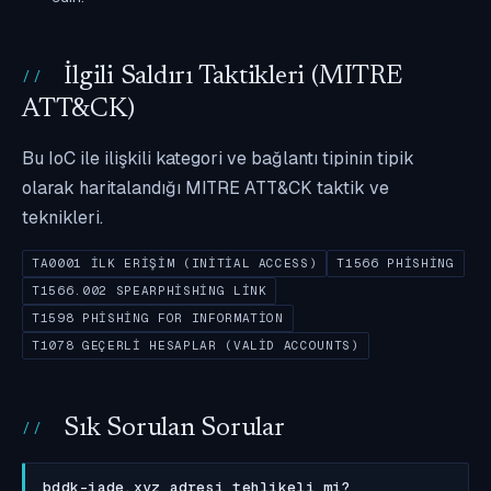
İlgili Saldırı Taktikleri (MITRE
ATT&CK)
Bu IoC ile ilişkili kategori ve bağlantı tipinin tipik
olarak haritalandığı MITRE ATT&CK taktik ve
teknikleri.
TA0001 İLK ERIŞIM (INITIAL ACCESS)
T1566 PHISHING
T1566.002 SPEARPHISHING LINK
T1598 PHISHING FOR INFORMATION
T1078 GEÇERLI HESAPLAR (VALID ACCOUNTS)
Sık Sorulan Sorular
bddk-iade.xyz adresi tehlikeli mi?