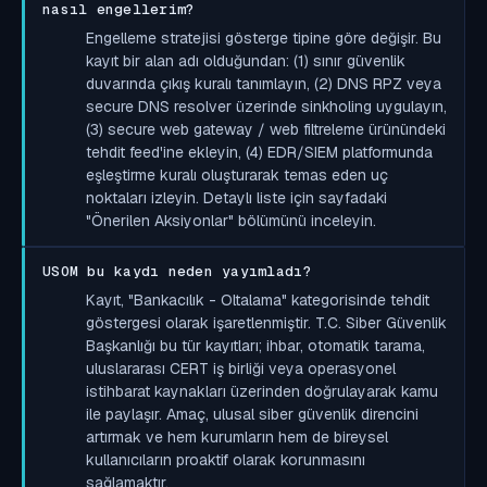
nasıl engellerim?
Engelleme stratejisi gösterge tipine göre değişir. Bu
kayıt bir alan adı olduğundan: (1) sınır güvenlik
duvarında çıkış kuralı tanımlayın, (2) DNS RPZ veya
secure DNS resolver üzerinde sinkholing uygulayın,
(3) secure web gateway / web filtreleme ürünündeki
tehdit feed'ine ekleyin, (4) EDR/SIEM platformunda
eşleştirme kuralı oluşturarak temas eden uç
noktaları izleyin. Detaylı liste için sayfadaki
"Önerilen Aksiyonlar" bölümünü inceleyin.
USOM bu kaydı neden yayımladı?
Kayıt, "Bankacılık - Oltalama" kategorisinde tehdit
göstergesi olarak işaretlenmiştir. T.C. Siber Güvenlik
Başkanlığı bu tür kayıtları; ihbar, otomatik tarama,
uluslararası CERT iş birliği veya operasyonel
istihbarat kaynakları üzerinden doğrulayarak kamu
ile paylaşır. Amaç, ulusal siber güvenlik direncini
artırmak ve hem kurumların hem de bireysel
kullanıcıların proaktif olarak korunmasını
sağlamaktır.