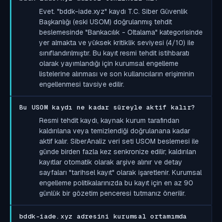
Evet. "bddk-iade.xyz" kaydı T.C. Siber Güvenlik
Başkanlığı (eski USOM) doğrulanmış tehdit
beslemesinde "Bankacılık - Oltalama" kategorisinde
yer almakta ve yüksek kritiklik seviyesi (4/10) ile
sınıflandırılmıştır. Bu kayıt resmi tehdit istihbaratı
olarak yayımlandığı için kurumsal engelleme
listelerine alınması ve son kullanıcıların erişiminin
engellenmesi tavsiye edilir.
Bu USOM kaydı ne kadar süreyle aktif kalır?
Resmi tehdit kaydı, kaynak kurum tarafından
kaldırılana veya temizlendiği doğrulanana kadar
aktif kalır. SiberAnaliz veri seti USOM beslemesi ile
günde birden fazla kez senkronize edilir; kaldırılan
kayıtlar otomatik olarak arşive alınır ve detay
sayfaları "tarihsel kayıt" olarak işaretlenir. Kurumsal
engelleme politikalarınızda bu kayıt için en az 90
günlük bir gözetim penceresi tutmanız önerilir.
bddk-iade.xyz adresini kurumsal ortamımda