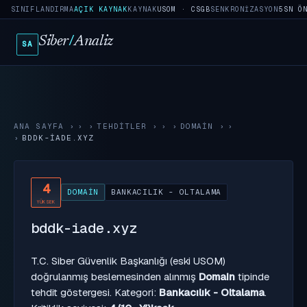
SINIFLANDIRMA
AÇIK KAYNAK
KAYNAK
USOM · CSGB
SENKRONIZASYON
5SN Ö
Siber
/
Analiz
SA
ANA SAYFA
›
TEHDITLER
›
DOMAIN
›
BDDK-IADE.XYZ
4
DOMAIN
BANKACILIK - OLTALAMA
YÜKSEK
bddk-iade.xyz
T.C. Siber Güvenlik Başkanlığı (eski USOM)
doğrulanmış beslemesinden alınmış
Domain
tipinde
tehdit göstergesi. Kategori:
Bankacılık - Oltalama
.