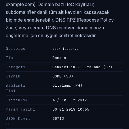
example.com). Domain bazlı IoC kayıtları;
subdomain'ler dahil tüm alt kayıtları kapsayacak
biçimde engellenebilir. DNS RPZ (Response Policy
Zone) veya secure DNS resolver, domain bazlı
engelleme için en uygun kontrol noktasıdır.
Gösterge
bddk-iade.xyz
Tip
Domain
Kategori
Bankacılık - Oltalama
(BP)
Kaynak
SOME
(SO)
Bağlantı
Oltalama
(PH)
Tipi
Kritiklik
4 / 10 · Yüksek
Yayım Tarihi
30.01.2019 10:55
USOM Kayıt
66713
ID