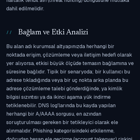
haftalık tehdit avı (threat hunting) döngüsüne mutlaka
dahil edilmelidir.
Bağlam ve Etki Analizi
Bu alan adı kurumsal altyapınızda herhangi bir
noktada erişim, çözümleme veya iletişim hedefi olarak
yer alıyorsa, etkisi büyük ölçüde temasın bağlamına ve
süresine bağlıdır. Tipik bir senaryoda; bir kullanıcı bu
adrese tıkladığında veya bir uç nokta arka planda bu
adrese çözümleme talebi gönderdiğinde, ya kimlik
bilgisi sızıntısı ya da ikinci aşama yük indirme
tetiklenebilir. DNS log'larında bu kayda yapılan
herhangi bir A/AAAA sorgusu, en azından
soruşturulması gereken bir tetikleyici olarak ele
alınmalıdır. Phishing kategorisindeki etkilenme,
doğrudan hesap ele geçirme (account takeover) riskini