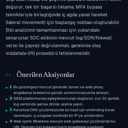
doğurur; tek bir başarılı tıklama, MFA bypass
teknikleriyle birleştiğinde iç ağda yanal hareket
(lateral movement) için başlangıç noktası oluşturabilir.
Etki analizinin tamamlanması için yukarıdaki
senaryolar SOC ekibinin mevcut log/EDR/firewall
verisi ile çapraz doğrulanmalı, gerekirse olay
müdahale (IR) prosedürü tetiklenmelidir.
Önerilen Aksiyonlar
Bu göstergeyi mevcut güvenlik duvarı ve web proxy
1
engelleme listelerine günlük senkronizasyonla ekleyin.
SIEM platformunda eşleştirme kuralı oluşturun; son 30 günlük
2
log verisinde geriye dönük arama yapın.
Kurumsal DNS çözümleyicide bu kayıt için sinkholing kuralı
3
tanımlayın; iç sorguları kontrollü bir IP'ye yönlendirin.
Web içerik filtreleme (secure web gateway) çözümünde bu
4
URL/domain için kategori bazlı engelleme uygulayın.