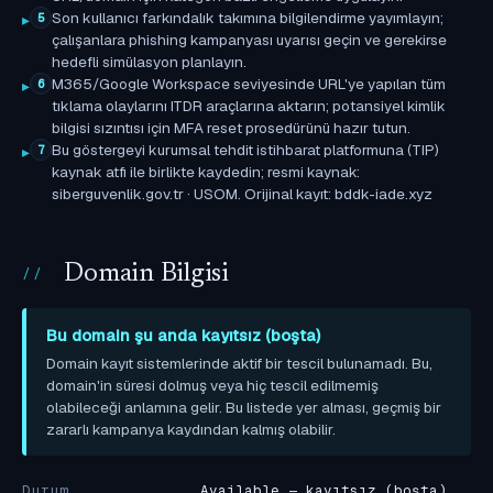
Son kullanıcı farkındalık takımına bilgilendirme yayımlayın;
5
çalışanlara phishing kampanyası uyarısı geçin ve gerekirse
hedefli simülasyon planlayın.
M365/Google Workspace seviyesinde URL'ye yapılan tüm
6
tıklama olaylarını ITDR araçlarına aktarın; potansiyel kimlik
bilgisi sızıntısı için MFA reset prosedürünü hazır tutun.
Bu göstergeyi kurumsal tehdit istihbarat platformuna (TIP)
7
kaynak atfı ile birlikte kaydedin; resmi kaynak:
siberguvenlik.gov.tr · USOM. Orijinal kayıt: bddk-iade.xyz
Domain Bilgisi
Bu domain şu anda kayıtsız (boşta)
Domain kayıt sistemlerinde aktif bir tescil bulunamadı. Bu,
domain'in süresi dolmuş veya hiç tescil edilmemiş
olabileceği anlamına gelir. Bu listede yer alması, geçmiş bir
zararlı kampanya kaydından kalmış olabilir.
Durum
Available — kayıtsız (boşta)