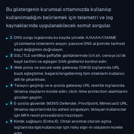
Bu göstergenin kurumsal ortamınızda kullanılıp
kullanılmadığını belirlemek için telemetri ve log
kaynaklarında uygulanabilecek somut sorgular.
DNS sorgu loglarında bu kayda yönelik A/AAAA/CNAME
1
çözümleme isteklerini arayın; passive DNS arşivinde tarihsel
kayıt değişimini doğrulayın.
SSL/TLS sertifika şeffaflık günlüklerinde (crt.sh, censys.io) ilk
2
kayıt tarihini ve eşleşen SAN girdilerini kontrol edin.
Web proxy ve secure web gateway (SWG) log'larında URL
3
bazlı eşleştirme; başarılı/engellenmiş tüm isteklerin kullanıcı
atfı ile çıkarılması.
Tarayıcı geçmişi ve e-posta gateway URL rewrite log'larında
4
tıklama olaylarını korele edin; click-time protection alarmlarını
gözden geçirin.
E-posta güvenlik (M365 Defender, Proofpoint, Mimecast) URL
5
tıklama raporlarında bu adresi sorgulayın; tıklayan kullanıcılar
için MFA reset prosedürünü hazırlayın.
Kimlik sağlayıcı (Entra ID, Okta) anormal oturum açma
6
log'larında ilgili kullanıcılar için risky sign-in olaylarını korele
edin.