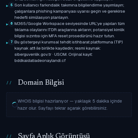
Son kullanıcı farkındalık takımına bilgilendirme yayımlayın;
5
çalışanlara phishing kampanyası uyarısı geçin ve gerekirse
hedefli simülasyon planlayın.
M365/Google Workspace seviyesinde URL'ye yapılan tüm
6
tıklama olaylarını ITDR araçlarına aktarın; potansiyel kimlik
bilgisi sızıntısı için MFA reset prosedürünü hazır tutun.
Bu göstergeyi kurumsal tehdit istihbarat platformuna (TIP)
7
kaynak atfı ile birlikte kaydedin; resmi kaynak:
siberguvenlik.gov.tr · USOM. Orijinal kayıt:
bddkaidatiadeonaylandi.cf
Domain Bilgisi
WHOIS bilgisi hazırlanıyor — yaklaşık 5 dakika içinde
hazır olur. Sayfayı tekrar açarak görebilirsiniz.
Sayfa Anlık Görüntüsü