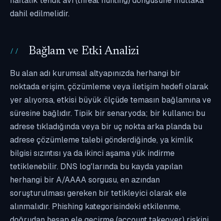
haftalık tehdit avı (threat hunting) döngüsüne mutlaka
dahil edilmelidir.
Bağlam ve Etki Analizi
Bu alan adı kurumsal altyapınızda herhangi bir
noktada erişim, çözümleme veya iletişim hedefi olarak
yer alıyorsa, etkisi büyük ölçüde temasın bağlamına ve
süresine bağlıdır. Tipik bir senaryoda; bir kullanıcı bu
adrese tıkladığında veya bir uç nokta arka planda bu
adrese çözümleme talebi gönderdiğinde, ya kimlik
bilgisi sızıntısı ya da ikinci aşama yük indirme
tetiklenebilir. DNS log'larında bu kayda yapılan
herhangi bir A/AAAA sorgusu, en azından
soruşturulması gereken bir tetikleyici olarak ele
alınmalıdır. Phishing kategorisindeki etkilenme,
doğrudan hesap ele geçirme (account takeover) riskini