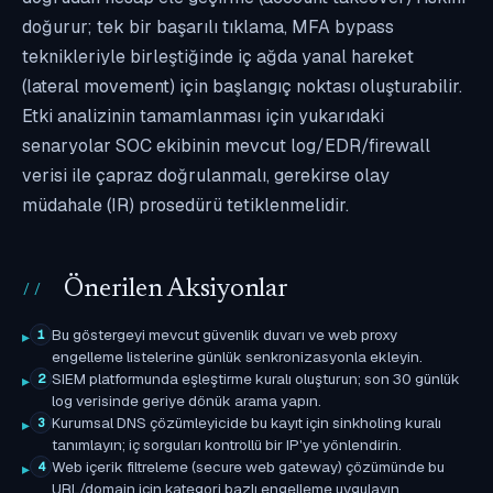
doğurur; tek bir başarılı tıklama, MFA bypass
teknikleriyle birleştiğinde iç ağda yanal hareket
(lateral movement) için başlangıç noktası oluşturabilir.
Etki analizinin tamamlanması için yukarıdaki
senaryolar SOC ekibinin mevcut log/EDR/firewall
verisi ile çapraz doğrulanmalı, gerekirse olay
müdahale (IR) prosedürü tetiklenmelidir.
Önerilen Aksiyonlar
Bu göstergeyi mevcut güvenlik duvarı ve web proxy
1
engelleme listelerine günlük senkronizasyonla ekleyin.
SIEM platformunda eşleştirme kuralı oluşturun; son 30 günlük
2
log verisinde geriye dönük arama yapın.
Kurumsal DNS çözümleyicide bu kayıt için sinkholing kuralı
3
tanımlayın; iç sorguları kontrollü bir IP'ye yönlendirin.
Web içerik filtreleme (secure web gateway) çözümünde bu
4
URL/domain için kategori bazlı engelleme uygulayın.