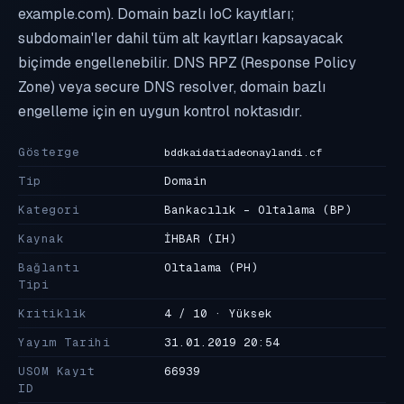
example.com). Domain bazlı IoC kayıtları;
subdomain'ler dahil tüm alt kayıtları kapsayacak
biçimde engellenebilir. DNS RPZ (Response Policy
Zone) veya secure DNS resolver, domain bazlı
engelleme için en uygun kontrol noktasıdır.
Gösterge
bddkaidatiadeonaylandi.cf
Tip
Domain
Kategori
Bankacılık - Oltalama
(BP)
Kaynak
İHBAR
(IH)
Bağlantı
Oltalama
(PH)
Tipi
Kritiklik
4 / 10 · Yüksek
Yayım Tarihi
31.01.2019 20:54
USOM Kayıt
66939
ID