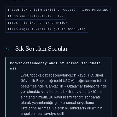
TA0001 İLK ERIŞIM (INITIAL ACCESS)
T1566 PHISHING
T1566.002 SPEARPHISHING LINK
T1598 PHISHING FOR INFORMATION
T1078 GEÇERLI HESAPLAR (VALID ACCOUNTS)
Sık Sorulan Sorular
bddkaidatiadeonaylandi.cf adresi tehlikeli
mi?
Evet. "bddkaidatiadeonaylandi.cf" kaydı T.C. Siber
Güvenlik Başkanlığı (eski USOM) doğrulanmış tehdit
beslemesinde "Bankacılık - Oltalama" kategorisinde
yer almakta ve yüksek kritiklik seviyesi (4/10) ile
sınıflandırılmıştır. Bu kayıt resmi tehdit istihbaratı
olarak yayımlandığı için kurumsal engelleme
listelerine alınması ve son kullanıcıların erişiminin
engellenmesi tavsiye edilir.