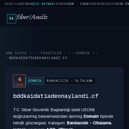
SINIFLANDIRMA
AÇIK KAYNAK
KAYNAK
USOM · CSGB
SENKRONIZASYON
5SN Ö
Siber
/
Analiz
SA
ANA SAYFA
›
TEHDITLER
›
DOMAIN
›
BDDKAIDATIADEONAYLANDI.CF
4
DOMAIN
BANKACILIK - OLTALAMA
YÜKSEK
bddkaidatiadeonaylandi.cf
T.C. Siber Güvenlik Başkanlığı (eski USOM)
doğrulanmış beslemesinden alınmış
Domain
tipinde
tehdit göstergesi. Kategori:
Bankacılık - Oltalama
.