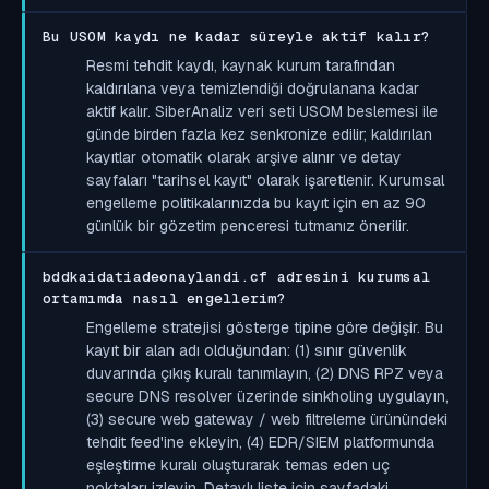
Bu USOM kaydı ne kadar süreyle aktif kalır?
Resmi tehdit kaydı, kaynak kurum tarafından
kaldırılana veya temizlendiği doğrulanana kadar
aktif kalır. SiberAnaliz veri seti USOM beslemesi ile
günde birden fazla kez senkronize edilir; kaldırılan
kayıtlar otomatik olarak arşive alınır ve detay
sayfaları "tarihsel kayıt" olarak işaretlenir. Kurumsal
engelleme politikalarınızda bu kayıt için en az 90
günlük bir gözetim penceresi tutmanız önerilir.
bddkaidatiadeonaylandi.cf adresini kurumsal
ortamımda nasıl engellerim?
Engelleme stratejisi gösterge tipine göre değişir. Bu
kayıt bir alan adı olduğundan: (1) sınır güvenlik
duvarında çıkış kuralı tanımlayın, (2) DNS RPZ veya
secure DNS resolver üzerinde sinkholing uygulayın,
(3) secure web gateway / web filtreleme ürünündeki
tehdit feed'ine ekleyin, (4) EDR/SIEM platformunda
eşleştirme kuralı oluşturarak temas eden uç
noktaları izleyin. Detaylı liste için sayfadaki