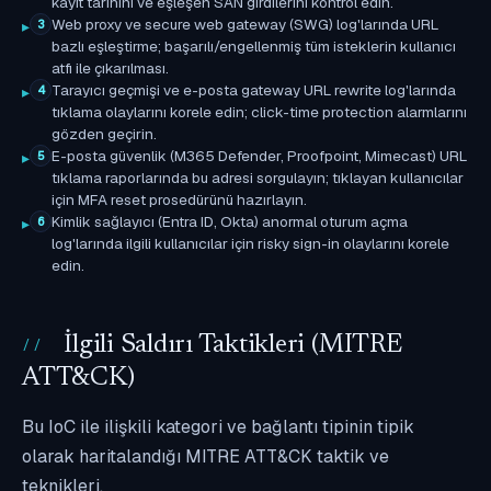
kayıt tarihini ve eşleşen SAN girdilerini kontrol edin.
Web proxy ve secure web gateway (SWG) log'larında URL
3
bazlı eşleştirme; başarılı/engellenmiş tüm isteklerin kullanıcı
atfı ile çıkarılması.
Tarayıcı geçmişi ve e-posta gateway URL rewrite log'larında
4
tıklama olaylarını korele edin; click-time protection alarmlarını
gözden geçirin.
E-posta güvenlik (M365 Defender, Proofpoint, Mimecast) URL
5
tıklama raporlarında bu adresi sorgulayın; tıklayan kullanıcılar
için MFA reset prosedürünü hazırlayın.
Kimlik sağlayıcı (Entra ID, Okta) anormal oturum açma
6
log'larında ilgili kullanıcılar için risky sign-in olaylarını korele
edin.
İlgili Saldırı Taktikleri (MITRE
ATT&CK)
Bu IoC ile ilişkili kategori ve bağlantı tipinin tipik
olarak haritalandığı MITRE ATT&CK taktik ve
teknikleri.