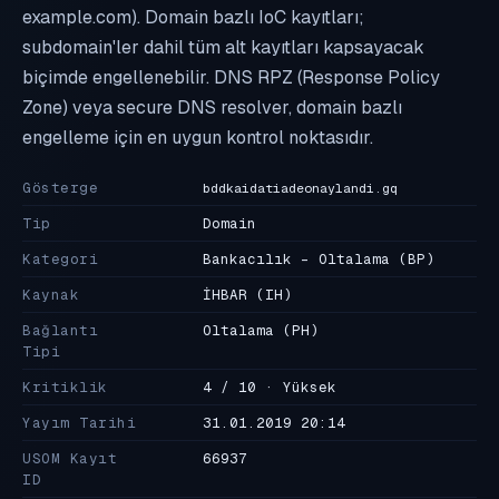
example.com). Domain bazlı IoC kayıtları;
subdomain'ler dahil tüm alt kayıtları kapsayacak
biçimde engellenebilir. DNS RPZ (Response Policy
Zone) veya secure DNS resolver, domain bazlı
engelleme için en uygun kontrol noktasıdır.
Gösterge
bddkaidatiadeonaylandi.gq
Tip
Domain
Kategori
Bankacılık - Oltalama
(BP)
Kaynak
İHBAR
(IH)
Bağlantı
Oltalama
(PH)
Tipi
Kritiklik
4 / 10 · Yüksek
Yayım Tarihi
31.01.2019 20:14
USOM Kayıt
66937
ID