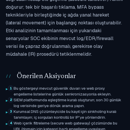
doğurur; tek bir başarılı tıklama, MFA bypass
teknikleriyle birleştiğinde iç ağda yanal hareket
(lateral movement) için başlangıç noktası oluşturabilir.
Etki analizinin tamamlanması için yukarıdaki
senaryolar SOC ekibinin mevcut log/EDR/firewall
verisi ile çapraz doğrulanmalı, gerekirse olay
müdahale (IR) prosedürü tetiklenmelidir.
Önerilen Aksiyonlar
Bu göstergeyi mevcut güvenlik duvarı ve web proxy
1
engelleme listelerine günlük senkronizasyonla ekleyin.
SIEM platformunda eşleştirme kuralı oluşturun; son 30 günlük
2
log verisinde geriye dönük arama yapın.
Kurumsal DNS çözümleyicide bu kayıt için sinkholing kuralı
3
tanımlayın; iç sorguları kontrollü bir IP'ye yönlendirin.
Web içerik filtreleme (secure web gateway) çözümünde bu
4
URL/domain için kategori bazlı engelleme uygulayın.