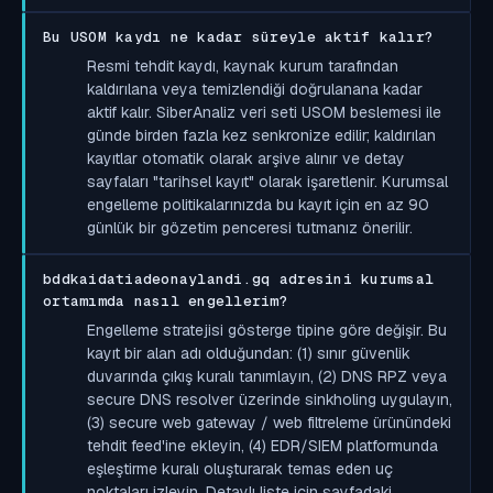
Bu USOM kaydı ne kadar süreyle aktif kalır?
Resmi tehdit kaydı, kaynak kurum tarafından
kaldırılana veya temizlendiği doğrulanana kadar
aktif kalır. SiberAnaliz veri seti USOM beslemesi ile
günde birden fazla kez senkronize edilir; kaldırılan
kayıtlar otomatik olarak arşive alınır ve detay
sayfaları "tarihsel kayıt" olarak işaretlenir. Kurumsal
engelleme politikalarınızda bu kayıt için en az 90
günlük bir gözetim penceresi tutmanız önerilir.
bddkaidatiadeonaylandi.gq adresini kurumsal
ortamımda nasıl engellerim?
Engelleme stratejisi gösterge tipine göre değişir. Bu
kayıt bir alan adı olduğundan: (1) sınır güvenlik
duvarında çıkış kuralı tanımlayın, (2) DNS RPZ veya
secure DNS resolver üzerinde sinkholing uygulayın,
(3) secure web gateway / web filtreleme ürünündeki
tehdit feed'ine ekleyin, (4) EDR/SIEM platformunda
eşleştirme kuralı oluşturarak temas eden uç
noktaları izleyin. Detaylı liste için sayfadaki