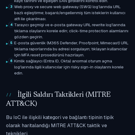
kayıt tarihini ve eşleşen SAN girdilerini kontrol edin.
Web proxy ve secure web gateway (SWG) log'larında URL
3
bazlı eşleştirme; başarılı/engellenmiş tüm isteklerin kullanıcı
atfı ile çıkarılması.
Tarayıcı geçmişi ve e-posta gateway URL rewrite log'larında
4
tıklama olaylarını korele edin; click-time protection alarmlarını
gözden geçirin.
E-posta güvenlik (M365 Defender, Proofpoint, Mimecast) URL
5
tıklama raporlarında bu adresi sorgulayın; tıklayan kullanıcılar
için MFA reset prosedürünü hazırlayın.
Kimlik sağlayıcı (Entra ID, Okta) anormal oturum açma
6
log'larında ilgili kullanıcılar için risky sign-in olaylarını korele
edin.
İlgili Saldırı Taktikleri (MITRE
ATT&CK)
Bu IoC ile ilişkili kategori ve bağlantı tipinin tipik
olarak haritalandığı MITRE ATT&CK taktik ve
teknikleri.