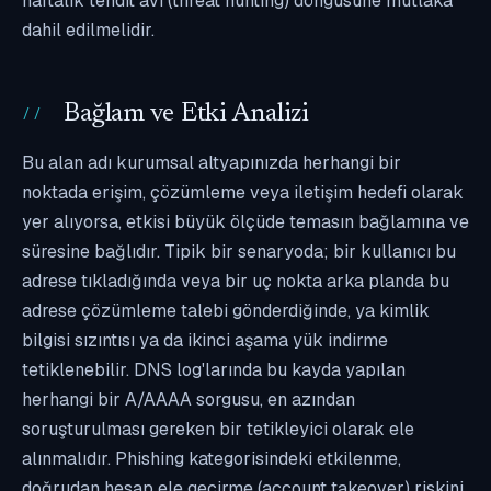
haftalık tehdit avı (threat hunting) döngüsüne mutlaka
dahil edilmelidir.
Bağlam ve Etki Analizi
Bu alan adı kurumsal altyapınızda herhangi bir
noktada erişim, çözümleme veya iletişim hedefi olarak
yer alıyorsa, etkisi büyük ölçüde temasın bağlamına ve
süresine bağlıdır. Tipik bir senaryoda; bir kullanıcı bu
adrese tıkladığında veya bir uç nokta arka planda bu
adrese çözümleme talebi gönderdiğinde, ya kimlik
bilgisi sızıntısı ya da ikinci aşama yük indirme
tetiklenebilir. DNS log'larında bu kayda yapılan
herhangi bir A/AAAA sorgusu, en azından
soruşturulması gereken bir tetikleyici olarak ele
alınmalıdır. Phishing kategorisindeki etkilenme,
doğrudan hesap ele geçirme (account takeover) riskini