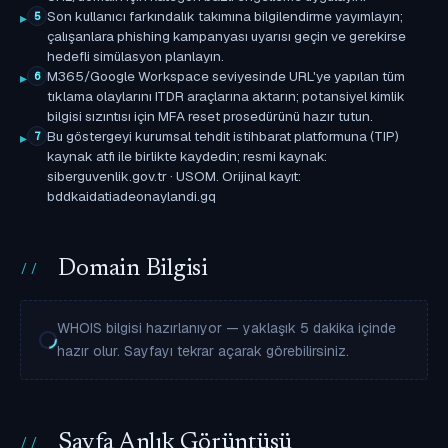
Son kullanıcı farkındalık takımına bilgilendirme yayımlayın;
5
çalışanlara phishing kampanyası uyarısı geçin ve gerekirse
hedefli simülasyon planlayın.
M365/Google Workspace seviyesinde URL'ye yapılan tüm
6
tıklama olaylarını ITDR araçlarına aktarın; potansiyel kimlik
bilgisi sızıntısı için MFA reset prosedürünü hazır tutun.
Bu göstergeyi kurumsal tehdit istihbarat platformuna (TIP)
7
kaynak atfı ile birlikte kaydedin; resmi kaynak:
siberguvenlik.gov.tr · USOM. Orijinal kayıt:
bddkaidatiadeonaylandi.gq
Domain Bilgisi
WHOIS bilgisi hazırlanıyor — yaklaşık 5 dakika içinde
hazır olur. Sayfayı tekrar açarak görebilirsiniz.
Sayfa Anlık Görüntüsü