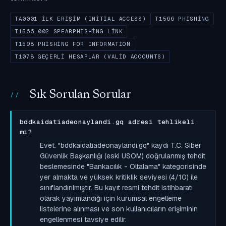
TA0001 İLK ERIŞIM (INITIAL ACCESS)
T1566 PHISHING
T1566.002 SPEARPHISHING LINK
T1598 PHISHING FOR INFORMATION
T1078 GEÇERLI HESAPLAR (VALID ACCOUNTS)
Sık Sorulan Sorular
bddkaidatiadeonaylandi.gq adresi tehlikeli
mi?
Evet. "bddkaidatiadeonaylandi.gq" kaydı T.C. Siber
Güvenlik Başkanlığı (eski USOM) doğrulanmış tehdit
beslemesinde "Bankacılık - Oltalama" kategorisinde
yer almakta ve yüksek kritiklik seviyesi (4/10) ile
sınıflandırılmıştır. Bu kayıt resmi tehdit istihbaratı
olarak yayımlandığı için kurumsal engelleme
listelerine alınması ve son kullanıcıların erişiminin
engellenmesi tavsiye edilir.