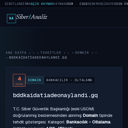
SINIFLANDIRMA
AÇIK KAYNAK
KAYNAK
USOM · CSGB
SENKRONIZASYON
5SN Ö
Siber
/
Analiz
SA
ANA SAYFA
›
TEHDITLER
›
DOMAIN
›
BDDKAIDATIADEONAYLANDI.GQ
4
DOMAIN
BANKACILIK - OLTALAMA
YÜKSEK
bddkaidatiadeonaylandi.gq
T.C. Siber Güvenlik Başkanlığı (eski USOM)
doğrulanmış beslemesinden alınmış
Domain
tipinde
tehdit göstergesi. Kategori:
Bankacılık - Oltalama
.