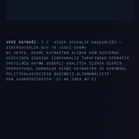
VERI KAYNAĞI:
T.C. SIBER GÜVENLIK BAŞKANLIĞI —
SIBERGUVENLIK.GOV.TR
(ESKI USOM)
BU SAYFA, RESMI KAYNAKTAN ALINAN HAM GÖSTERGE
VERISININ ÜZERINE SIBERANALIZ TARAFINDAN OTOMATIK
ÜRETILMIŞ KATMA DEĞERLI ANALITIK IÇERIK IÇERIR.
OPERASYONEL KARARLAR RESMI KAYNAKTAN VE KURUMSAL
POLITIKALARINIZDAN BAĞIMSIZ ALINMAMALIDIR.
SON SENKRONIZASYON: 27.05.2026 03:51