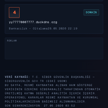
4
DOMAIN
yy77770007777.duckdns.org
Bankacılık - Oltalama
28.05.2026 22:19
VERI KAYNAĞI:
T.C. SIBER GÜVENLIK BAŞKANLIĞI —
SIBERGUVENLIK.GOV.TR
(ESKI USOM)
BU SAYFA, RESMI KAYNAKTAN ALINAN HAM GÖSTERGE
VERISININ ÜZERINE SIBERANALIZ TARAFINDAN OTOMATIK
ÜRETILMIŞ KATMA DEĞERLI ANALITIK IÇERIK IÇERIR.
OPERASYONEL KARARLAR RESMI KAYNAKTAN VE KURUMSAL
POLITIKALARINIZDAN BAĞIMSIZ ALINMAMALIDIR.
SON SENKRONIZASYON: 27.05.2026 03:52