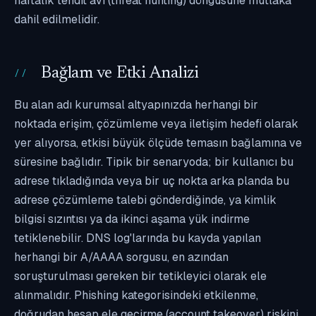
haftalık tehdit avı (threat hunting) döngüsüne mutlaka
dahil edilmelidir.
Bağlam ve Etki Analizi
Bu alan adı kurumsal altyapınızda herhangi bir
noktada erişim, çözümleme veya iletişim hedefi olarak
yer alıyorsa, etkisi büyük ölçüde temasın bağlamına ve
süresine bağlıdır. Tipik bir senaryoda; bir kullanıcı bu
adrese tıkladığında veya bir uç nokta arka planda bu
adrese çözümleme talebi gönderdiğinde, ya kimlik
bilgisi sızıntısı ya da ikinci aşama yük indirme
tetiklenebilir. DNS log'larında bu kayda yapılan
herhangi bir A/AAAA sorgusu, en azından
soruşturulması gereken bir tetikleyici olarak ele
alınmalıdır. Phishing kategorisindeki etkilenme,
doğrudan hesap ele geçirme (account takeover) riskini