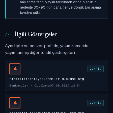
başlanma tarihi yayım tarihinden önce olabilir, bu
nedenle 30–90 gün daha geriye dönük log arama
tavsiye edilir.
İlgili Göstergeler
Aynı tipte ve benzer profilde, yakın zamanda
yayımlanmış diğer tehdit göstergeleri.
4
DOMAIN
firsatlardanfaydalanmalar.duckdns.org
Bankacılık - Oltalama
07.08.2026 18:54
4
DOMAIN
garantili-islemlerim-bireysel-com.may…