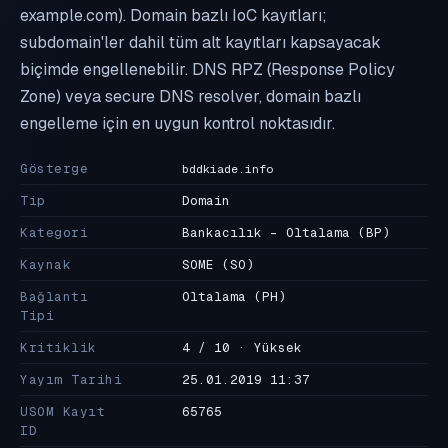
example.com). Domain bazlı IoC kayıtları;
subdomain'ler dahil tüm alt kayıtları kapsayacak
biçimde engellenebilir. DNS RPZ (Response Policy
Zone) veya secure DNS resolver, domain bazlı
engelleme için en uygun kontrol noktasıdır.
Gösterge
bddkiade.info
Tip
Domain
Kategori
Bankacılık - Oltalama
(BP)
Kaynak
SOME
(SO)
Bağlantı
Oltalama
(PH)
Tipi
Kritiklik
4 / 10 · Yüksek
Yayım Tarihi
25.01.2019 11:37
USOM Kayıt
65765
ID