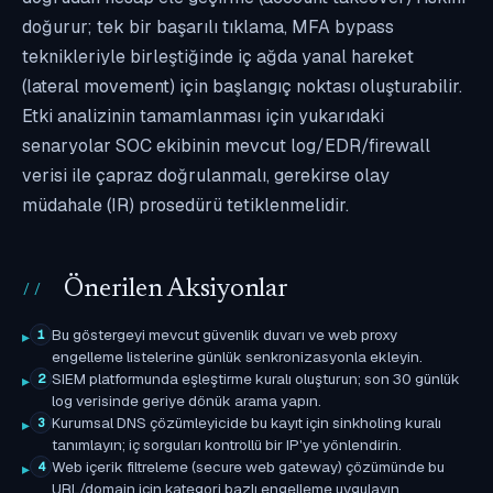
doğurur; tek bir başarılı tıklama, MFA bypass
teknikleriyle birleştiğinde iç ağda yanal hareket
(lateral movement) için başlangıç noktası oluşturabilir.
Etki analizinin tamamlanması için yukarıdaki
senaryolar SOC ekibinin mevcut log/EDR/firewall
verisi ile çapraz doğrulanmalı, gerekirse olay
müdahale (IR) prosedürü tetiklenmelidir.
Önerilen Aksiyonlar
Bu göstergeyi mevcut güvenlik duvarı ve web proxy
1
engelleme listelerine günlük senkronizasyonla ekleyin.
SIEM platformunda eşleştirme kuralı oluşturun; son 30 günlük
2
log verisinde geriye dönük arama yapın.
Kurumsal DNS çözümleyicide bu kayıt için sinkholing kuralı
3
tanımlayın; iç sorguları kontrollü bir IP'ye yönlendirin.
Web içerik filtreleme (secure web gateway) çözümünde bu
4
URL/domain için kategori bazlı engelleme uygulayın.