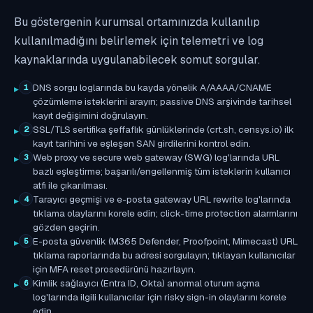
Bu göstergenin kurumsal ortamınızda kullanılıp
kullanılmadığını belirlemek için telemetri ve log
kaynaklarında uygulanabilecek somut sorgular.
DNS sorgu loglarında bu kayda yönelik A/AAAA/CNAME
1
çözümleme isteklerini arayın; passive DNS arşivinde tarihsel
kayıt değişimini doğrulayın.
SSL/TLS sertifika şeffaflık günlüklerinde (crt.sh, censys.io) ilk
2
kayıt tarihini ve eşleşen SAN girdilerini kontrol edin.
Web proxy ve secure web gateway (SWG) log'larında URL
3
bazlı eşleştirme; başarılı/engellenmiş tüm isteklerin kullanıcı
atfı ile çıkarılması.
Tarayıcı geçmişi ve e-posta gateway URL rewrite log'larında
4
tıklama olaylarını korele edin; click-time protection alarmlarını
gözden geçirin.
E-posta güvenlik (M365 Defender, Proofpoint, Mimecast) URL
5
tıklama raporlarında bu adresi sorgulayın; tıklayan kullanıcılar
için MFA reset prosedürünü hazırlayın.
Kimlik sağlayıcı (Entra ID, Okta) anormal oturum açma
6
log'larında ilgili kullanıcılar için risky sign-in olaylarını korele
edin.