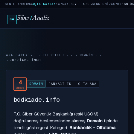
SINIFLANDIRMA
AÇIK KAYNAK
KAYNAK
USOM · CSGB
SENKRONIZASYON
5SN Ö
Siber
/
Analiz
SA
ANA SAYFA
›
TEHDITLER
›
DOMAIN
›
BDDKIADE.INFO
4
DOMAIN
BANKACILIK - OLTALAMA
YÜKSEK
bddkiade.info
T.C. Siber Güvenlik Başkanlığı (eski USOM)
doğrulanmış beslemesinden alınmış
Domain
tipinde
tehdit göstergesi. Kategori:
Bankacılık - Oltalama
.