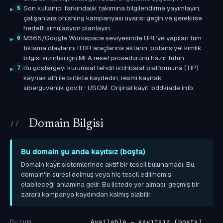
Son kullanıcı farkındalık takımına bilgilendirme yayımlayın;
5
çalışanlara phishing kampanyası uyarısı geçin ve gerekirse
hedefli simülasyon planlayın.
M365/Google Workspace seviyesinde URL'ye yapılan tüm
6
tıklama olaylarını ITDR araçlarına aktarın; potansiyel kimlik
bilgisi sızıntısı için MFA reset prosedürünü hazır tutun.
Bu göstergeyi kurumsal tehdit istihbarat platformuna (TIP)
7
kaynak atfı ile birlikte kaydedin; resmi kaynak:
siberguvenlik.gov.tr · USOM. Orijinal kayıt: bddkiade.info
Domain Bilgisi
Bu domain şu anda kayıtsız (boşta)
Domain kayıt sistemlerinde aktif bir tescil bulunamadı. Bu,
domain'in süresi dolmuş veya hiç tescil edilmemiş
olabileceği anlamına gelir. Bu listede yer alması, geçmiş bir
zararlı kampanya kaydından kalmış olabilir.
Durum
Available — kayıtsız (boşta)