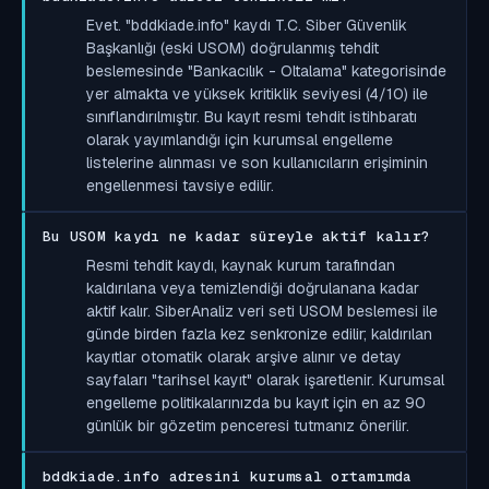
Evet. "bddkiade.info" kaydı T.C. Siber Güvenlik
Başkanlığı (eski USOM) doğrulanmış tehdit
beslemesinde "Bankacılık - Oltalama" kategorisinde
yer almakta ve yüksek kritiklik seviyesi (4/10) ile
sınıflandırılmıştır. Bu kayıt resmi tehdit istihbaratı
olarak yayımlandığı için kurumsal engelleme
listelerine alınması ve son kullanıcıların erişiminin
engellenmesi tavsiye edilir.
Bu USOM kaydı ne kadar süreyle aktif kalır?
Resmi tehdit kaydı, kaynak kurum tarafından
kaldırılana veya temizlendiği doğrulanana kadar
aktif kalır. SiberAnaliz veri seti USOM beslemesi ile
günde birden fazla kez senkronize edilir; kaldırılan
kayıtlar otomatik olarak arşive alınır ve detay
sayfaları "tarihsel kayıt" olarak işaretlenir. Kurumsal
engelleme politikalarınızda bu kayıt için en az 90
günlük bir gözetim penceresi tutmanız önerilir.
bddkiade.info adresini kurumsal ortamımda