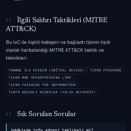
İlgili Saldırı Taktikleri (MITRE
ATT&CK)
Bu IoC ile ilişkili kategori ve bağlantı tipinin tipik
olarak haritalandığı MITRE ATT&CK taktik ve
teknikleri.
TA0001 İLK ERIŞIM (INITIAL ACCESS)
T1566 PHISHING
T1566.002 SPEARPHISHING LINK
T1598 PHISHING FOR INFORMATION
T1078 GEÇERLI HESAPLAR (VALID ACCOUNTS)
Sık Sorulan Sorular
bddkiade.info adresi tehlikeli mi?