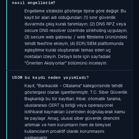
nasıl engellerim?
Engelleme stratejisi gösterge tipine göre değişir. Bu
kayıt bir alan adı olduğundan: (1) sınır güvenlik
duvarında çıkış kuralı tanımlayın, (2) DNS RPZ veya
secure DNS resolver üzerinde sinkholing uygulayın,
(3) secure web gateway / web filtreleme ürünündeki
tehdit feed'ine ekleyin, (4) EDR/SIEM platformunda
eşleştirme kuralı oluşturarak temas eden uç
noktaları izleyin. Detaylı liste için sayfadaki
"Önerilen Aksiyonlar" bölümünü inceleyin.
USOM bu kaydı neden yayımladı?
Kayıt, "Bankacılık - Oltalama" kategorisinde tehdit
göstergesi olarak işaretlenmiştir. T.C. Siber Güvenlik
Başkanlığı bu tür kayıtları; ihbar, otomatik tarama,
uluslararası CERT iş birliği veya operasyonel
istihbarat kaynakları üzerinden doğrulayarak kamu
ile paylaşır. Amaç, ulusal siber güvenlik direncini
artırmak ve hem kurumların hem de bireysel
kullanıcıların proaktif olarak korunmasını
sağlamaktır.