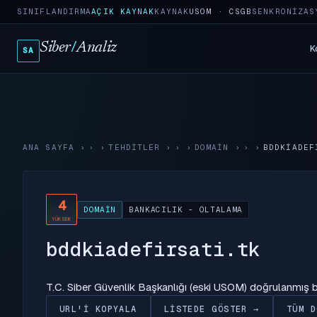
SINIFLANDIRMA
AÇIK KAYNAK
KAYNAK
USOM · CSGB
SENKRONIZAS
Siber
/
Analiz
K
SA
ANA SAYFA
›
TEHDITLER
›
DOMAIN
›
BDDKIADEF
4
DOMAIN
BANKACILIK - OLTALAMA
YÜKSEK
bddkiadefirsati.tk
T.C. Siber Güvenlik Başkanlığı (eski USOM) doğrulanmış
URL'I KOPYALA
LISTEDE GÖSTER →
TÜM D