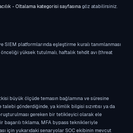
cılık - Oltalama kategorisi sayfasına
göz atabilirsiniz.
 ve SIEM platformlarında eşleştirme kuralı tanımlanması
celiği yüksek tutulmalı, haftalık tehdit avı (threat
etkisi büyük ölçüde temasın bağlamına ve süresine
alebi gönderdiğinde, ya kimlik bilgisi sızıntısı ya da
ruşturulması gereken bir tetikleyici olarak ele
ir başarılı tıklama, MFA bypass teknikleriyle
ması için yukarıdaki senaryolar SOC ekibinin mevcut