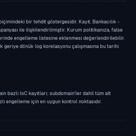
çimindeki bir tehdit göstergesidir. Kayıt, Bankacılık -
anyası ile ilişkilendirilmiştir. Kurum politikanıza, false
nde engelleme listesine eklenmesi değerlendirilebilir.
ek geriye dönük log korelasyonu çalışmasına bu tarihi
n bazlı IoC kayıtları; subdomain'ler dahil tüm alt
ı engelleme için en uygun kontrol noktasıdır.