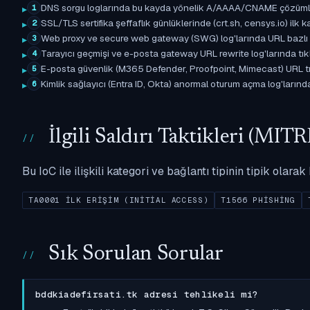
DNS sorgu loglarında bu kayda yönelik A/AAAA/CNAME çözümleme 
1
SSL/TLS sertifika şeffaflık günlüklerinde (crt.sh, censys.io) ilk ka
2
Web proxy ve secure web gateway (SWG) log'larında URL bazlı eşle
3
Tarayıcı geçmişi ve e-posta gateway URL rewrite log'larında tıkl
4
E-posta güvenlik (M365 Defender, Proofpoint, Mimecast) URL tıkl
5
Kimlik sağlayıcı (Entra ID, Okta) anormal oturum açma log'larında il
6
İlgili Saldırı Taktikleri (M
Bu IoC ile ilişkili kategori ve bağlantı tipinin tipik olar
TA0001 İLK ERIŞIM (INITIAL ACCESS)
T1566 PHISHING
Sık Sorulan Sorular
bddkiadefirsati.tk adresi tehlikeli mi?