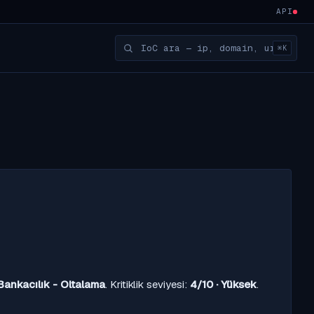
API
⌘K
Bankacılık - Oltalama
. Kritiklik seviyesi:
4/10 · Yüksek
.