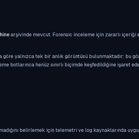
hine
arşivinde mevcut. Forensic inceleme için zararlı içeriği
 göre yalnızca tek bir anlık görüntüsü bulunmaktadır; bu gör
eme botlarınca henüz sınırlı biçimde keşfedildiğine işaret edeb
madığını belirlemek için telemetri ve log kaynaklarında uyg