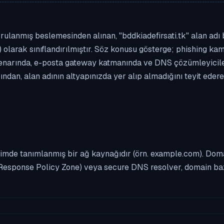
ulanmış beslemesinden alınan, "bddkiadefirsati.tk" alan adı bi
 olarak sınıflandırılmıştır. Söz konusu gösterge; phishing kamp
enarında, e-posta gateway katmanında ve DNS çözümleyicileri
dan, alan adının altyapınızda yer alıp almadığını teyit eder
imde tanımlanmış bir ağ kaynağıdır (örn. example.com). Domai
Response Policy Zone) veya secure DNS resolver, domain bazl