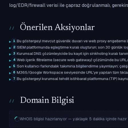
log/EDR/firewall verisi ile çapraz doğrulanmalı, gerekir
Önerilen Aksiyonlar
Bu göstergeyi mevcut güvenlik duvarı ve web proxy engelleme l
1
SIEM platformunda eşleştirme kuralı oluşturun; son 30 günlük l
2
Kurumsal DNS çözümleyicide bu kayıt için sinkholing kuralı tanımla
3
Web içerik filtreleme (secure web gateway) çözümünde bu URL/d
4
Son kullanıcı farkındalık takımına bilgilendirme yayımlayın; çal
5
M365/Google Workspace seviyesinde URL'ye yapılan tüm tıklama ol
6
Bu göstergeyi kurumsal tehdit istihbarat platformuna (TIP) kaynak 
7
Domain Bilgisi
WHOIS bilgisi hazırlanıyor — yaklaşık 5 dakika içinde hazır o