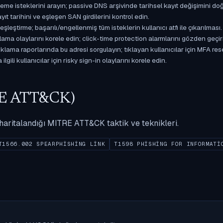
isteklerini arayın; passive DNS arşivinde tarihsel kayıt değişimini doğ
yıt tarihini ve eşleşen SAN girdilerini kontrol edin.
ştirme; başarılı/engellenmiş tüm isteklerin kullanıcı atfı ile çıkarılması.
ama olaylarını korele edin; click-time protection alarmlarını gözden geçir
ama raporlarında bu adresi sorgulayın; tıklayan kullanıcılar için MFA res
gili kullanıcılar için risky sign-in olaylarını korele edin.
ITRE ATT&CK)
ak haritalandığı MITRE ATT&CK taktik ve teknikleri.
T1566.002 SPEARPHISHING LINK
T1598 PHISHING FOR INFORMATI