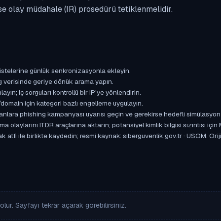
se olay müdahale (IR) prosedürü tetiklenmelidir.
istelerine günlük senkronizasyonla ekleyin.
og verisinde geriye dönük arama yapın.
yın; iç sorguları kontrollü bir IP'ye yönlendirin.
omain için kategori bazlı engelleme uygulayın.
ışanlara phishing kampanyası uyarısı geçin ve gerekirse hedefli simülasyon
aylarını ITDR araçlarına aktarın; potansiyel kimlik bilgisi sızıntısı için
atfı ile birlikte kaydedin; resmi kaynak: siberguvenlik.gov.tr · USOM. Oriji
lur. Sayfayı tekrar açarak görebilirsiniz.