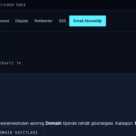
YON
5SN ÖNCE
onsol
Olaylar
Rehberler
SSS
Email Aboneliği
IRSATI.TK
 beslemesinden alınmış
Domain
tipinde tehdit göstergesi. Kategori:
OMAIN KAYITLARI