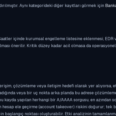
dırılmıştır. Aynı kategorideki diğer kayıtları görmek için
Banka
. Saatler içinde kurumsal engelleme listesine eklenmesi, EDR
ası önerilir. Kritik düzey kadar acil olmasa da operasyonel ön
erişim, çözümleme veya iletişim hedefi olarak yer alıyorsa, 
kladığında veya bir uç nokta arka planda bu adrese çözümleme t
 bu kayda yapılan herhangi bir A/AAAA sorgusu, en azından so
n hesap ele geçirme (account takeover) riskini doğurur; tek b
çin başlangıç noktası oluşturabilir. Etki analizinin tamamlan