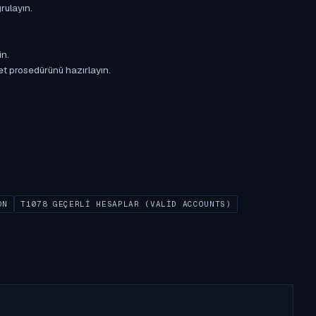
rulayın.
in.
et prosedürünü hazırlayın.
ON
T1078 GEÇERLI HESAPLAR (VALID ACCOUNTS)