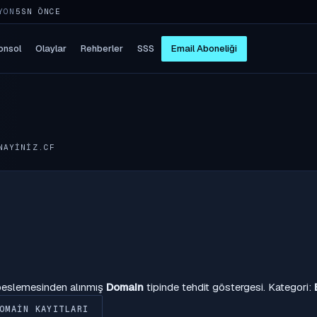
YON
5SN ÖNCE
onsol
Olaylar
Rehberler
SSS
Email Aboneliği
NAYINIZ.CF
 beslemesinden alınmış
Domain
tipinde tehdit göstergesi. Kategori:
OMAIN KAYITLARI