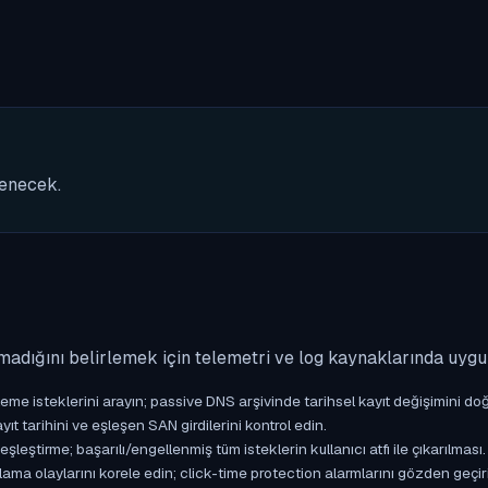
nenecek.
madığını belirlemek için telemetri ve log kaynaklarında uyg
isteklerini arayın; passive DNS arşivinde tarihsel kayıt değişimini doğ
yıt tarihini ve eşleşen SAN girdilerini kontrol edin.
ştirme; başarılı/engellenmiş tüm isteklerin kullanıcı atfı ile çıkarılması.
ama olaylarını korele edin; click-time protection alarmlarını gözden geçir