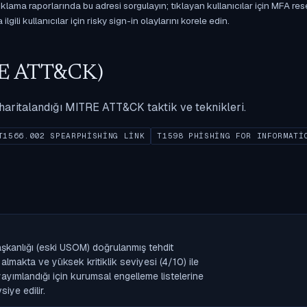
ama raporlarında bu adresi sorgulayın; tıklayan kullanıcılar için MFA res
gili kullanıcılar için risky sign-in olaylarını korele edin.
ITRE ATT&CK)
ak haritalandığı MITRE ATT&CK taktik ve teknikleri.
T1566.002 SPEARPHISHING LINK
T1598 PHISHING FOR INFORMATI
aşkanlığı (eski USOM) doğrulanmış tehdit
lmakta ve yüksek kritiklik seviyesi (4/10) ile
k yayımlandığı için kurumsal engelleme listelerine
iye edilir.