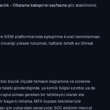
cılık - Oltalama kategorisi sayfasına
göz atabilirsiniz.
 ve SIEM platformlarında eşleştirme kuralı tanımlanması
celiği yüksek tutulmalı, haftalık tehdit avı (threat
etkisi büyük ölçüde temasın bağlamına ve süresine
alebi gönderdiğinde, ya kimlik bilgisi sızıntısı ya da
ruşturulması gereken bir tetikleyici olarak ele
ir başarılı tıklama, MFA bypass teknikleriyle
ması için yukarıdaki senaryolar SOC ekibinin mevcut