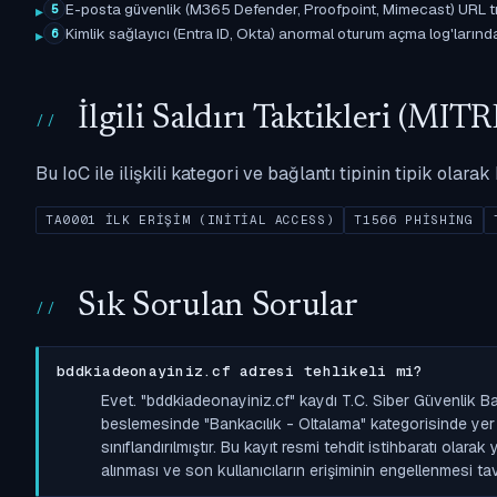
E-posta güvenlik (M365 Defender, Proofpoint, Mimecast) URL tıkl
5
Kimlik sağlayıcı (Entra ID, Okta) anormal oturum açma log'larında il
6
İlgili Saldırı Taktikleri (M
Bu IoC ile ilişkili kategori ve bağlantı tipinin tipik olar
TA0001 İLK ERIŞIM (INITIAL ACCESS)
T1566 PHISHING
Sık Sorulan Sorular
bddkiadeonayiniz.cf adresi tehlikeli mi?
Evet. "bddkiadeonayiniz.cf" kaydı T.C. Siber Güvenlik B
beslemesinde "Bankacılık - Oltalama" kategorisinde yer a
sınıflandırılmıştır. Bu kayıt resmi tehdit istihbaratı olara
alınması ve son kullanıcıların erişiminin engellenmesi tavs