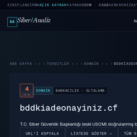
SINIFLANDIRMA
AÇIK KAYNAK
KAYNAK
USOM · CSGB
SENKRONIZAS
Siber
/
Analiz
K
SA
ANA SAYFA
›
TEHDITLER
›
DOMAIN
›
BDDKIADEO
4
DOMAIN
BANKACILIK - OLTALAMA
YÜKSEK
bddkiadeonayiniz.cf
T.C. Siber Güvenlik Başkanlığı (eski USOM) doğrulanmış
URL'I KOPYALA
LISTEDE GÖSTER →
TÜM D