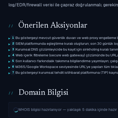
log/EDR/firewall verisi ile çapraz doğrulanmalı, gerekir
Önerilen Aksiyonlar
Bu göstergeyi mevcut güvenlik duvarı ve web proxy engelleme l
1
SIEM platformunda eşleştirme kuralı oluşturun; son 30 günlük l
2
Kurumsal DNS çözümleyicide bu kayıt için sinkholing kuralı tanımla
3
Web içerik filtreleme (secure web gateway) çözümünde bu URL/d
4
Son kullanıcı farkındalık takımına bilgilendirme yayımlayın; çal
5
M365/Google Workspace seviyesinde URL'ye yapılan tüm tıklama ol
6
Bu göstergeyi kurumsal tehdit istihbarat platformuna (TIP) kaynak
7
Domain Bilgisi
WHOIS bilgisi hazırlanıyor — yaklaşık 5 dakika içinde hazır o