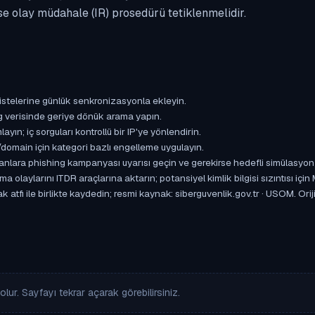
se olay müdahale (IR) prosedürü tetiklenmelidir.
istelerine günlük senkronizasyonla ekleyin.
og verisinde geriye dönük arama yapın.
yın; iç sorguları kontrollü bir IP'ye yönlendirin.
omain için kategori bazlı engelleme uygulayın.
ışanlara phishing kampanyası uyarısı geçin ve gerekirse hedefli simülasyon
aylarını ITDR araçlarına aktarın; potansiyel kimlik bilgisi sızıntısı için
 atfı ile birlikte kaydedin; resmi kaynak: siberguvenlik.gov.tr · USOM. Ori
lur. Sayfayı tekrar açarak görebilirsiniz.