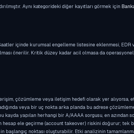
dırılmıştır. Aynı kategorideki diğer kayıtları görmek için
Banka
. Saatler içinde kurumsal engelleme listesine eklenmesi, EDR
ası önerilir. Kritik düzey kadar acil olmasa da operasyonel ön
erişim, çözümleme veya iletişim hedefi olarak yer alıyorsa, 
kladığında veya bir uç nokta arka planda bu adrese çözümleme t
 bu kayda yapılan herhangi bir A/AAAA sorgusu, en azından so
n hesap ele geçirme (account takeover) riskini doğurur; tek b
çin başlangıç noktası oluşturabilir. Etki analizinin tamamlan