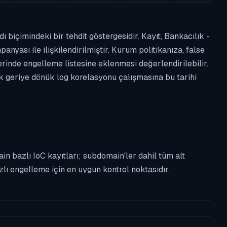
biçimindeki bir tehdit göstergesidir. Kayıt, Bankacılık -
anyası ile ilişkilendirilmiştir. Kurum politikanıza, false
nde engelleme listesine eklenmesi değerlendirilebilir.
ek geriye dönük log korelasyonu çalışmasına bu tarihi
n bazlı IoC kayıtları; subdomain'ler dahil tüm alt
ı engelleme için en uygun kontrol noktasıdır.