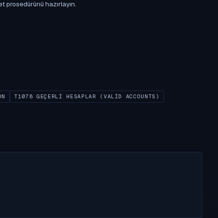
et prosedürünü hazırlayın.
ON
T1078 GEÇERLI HESAPLAR (VALID ACCOUNTS)