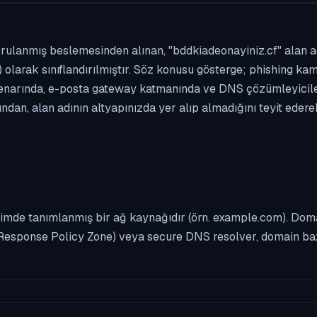
rulanmış beslemesinden alınan, "bddkiadeonayiniz.cf" alan adı 
 olarak sınıflandırılmıştır. Söz konusu gösterge; phishing kamp
enarında, e-posta gateway katmanında ve DNS çözümleyicileri
dan, alan adının altyapınızda yer alıp almadığını teyit eder
imde tanımlanmış bir ağ kaynağıdır (örn. example.com). Domai
Response Policy Zone) veya secure DNS resolver, domain bazl