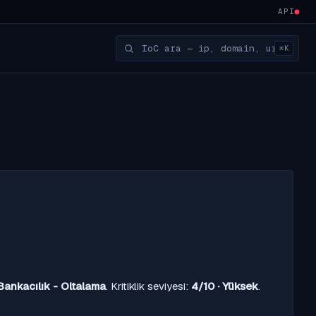
API
⌘K
Bankacılık - Oltalama
. Kritiklik seviyesi:
4/10 · Yüksek
.