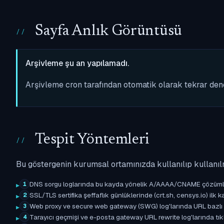
Sayfa Anlık Görüntüsü
Arşivleme şu an yapılamadı.
Arşivleme cron tarafından otomatik olarak tekrar de
Tespit Yöntemleri
Bu göstergenin kurumsal ortamınızda kullanılıp kullanıl
DNS sorgu loglarında bu kayda yönelik A/AAAA/CNAME çözümleme 
1
SSL/TLS sertifika şeffaflık günlüklerinde (crt.sh, censys.io) ilk ka
2
Web proxy ve secure web gateway (SWG) log'larında URL bazlı eşle
3
Tarayıcı geçmişi ve e-posta gateway URL rewrite log'larında tıkl
4