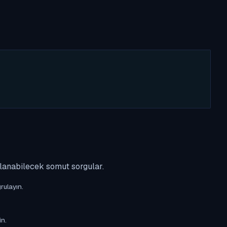
ulanabilecek somut sorgular.
rulayın.
in.