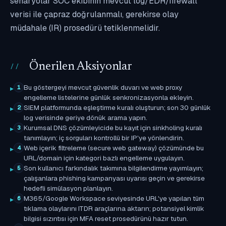
senaryolar SOC ekibinin mevcut log/EDR/firewall
verisi ile çapraz doğrulanmalı, gerekirse olay
müdahale (IR) prosedürü tetiklenmelidir.
Önerilen Aksiyonlar
Bu göstergeyi mevcut güvenlik duvarı ve web proxy
1
engelleme listelerine günlük senkronizasyonla ekleyin.
SIEM platformunda eşleştirme kuralı oluşturun; son 30 günlük
2
log verisinde geriye dönük arama yapın.
Kurumsal DNS çözümleyicide bu kayıt için sinkholing kuralı
3
tanımlayın; iç sorguları kontrollü bir IP'ye yönlendirin.
Web içerik filtreleme (secure web gateway) çözümünde bu
4
URL/domain için kategori bazlı engelleme uygulayın.
Son kullanıcı farkındalık takımına bilgilendirme yayımlayın;
5
çalışanlara phishing kampanyası uyarısı geçin ve gerekirse
hedefli simülasyon planlayın.
M365/Google Workspace seviyesinde URL'ye yapılan tüm
6
tıklama olaylarını ITDR araçlarına aktarın; potansiyel kimlik
bilgisi sızıntısı için MFA reset prosedürünü hazır tutun.