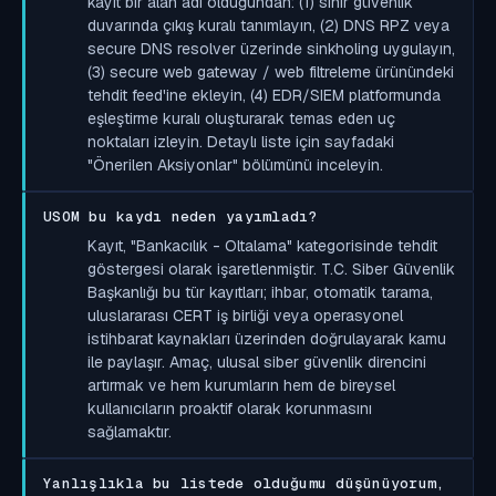
kayıt bir alan adı olduğundan: (1) sınır güvenlik
duvarında çıkış kuralı tanımlayın, (2) DNS RPZ veya
secure DNS resolver üzerinde sinkholing uygulayın,
(3) secure web gateway / web filtreleme ürünündeki
tehdit feed'ine ekleyin, (4) EDR/SIEM platformunda
eşleştirme kuralı oluşturarak temas eden uç
noktaları izleyin. Detaylı liste için sayfadaki
"Önerilen Aksiyonlar" bölümünü inceleyin.
USOM bu kaydı neden yayımladı?
Kayıt, "Bankacılık - Oltalama" kategorisinde tehdit
göstergesi olarak işaretlenmiştir. T.C. Siber Güvenlik
Başkanlığı bu tür kayıtları; ihbar, otomatik tarama,
uluslararası CERT iş birliği veya operasyonel
istihbarat kaynakları üzerinden doğrulayarak kamu
ile paylaşır. Amaç, ulusal siber güvenlik direncini
artırmak ve hem kurumların hem de bireysel
kullanıcıların proaktif olarak korunmasını
sağlamaktır.
Yanlışlıkla bu listede olduğumu düşünüyorum,