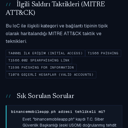
İlgili Saldırı Taktikleri (MITRE
ATT&CK)
Bu IoC ile ilişkili kategori ve bağlantı tipinin tipik
olarak haritalandığı MITRE ATT&CK taktik ve
teknikleri.
TA0001 İLK ERIŞIM (INITIAL ACCESS)
T1566 PHISHING
T1566.002 SPEARPHISHING LINK
T1598 PHISHING FOR INFORMATION
T1078 GEÇERLI HESAPLAR (VALID ACCOUNTS)
Sık Sorulan Sorular
binancemobileapp.ph adresi tehlikeli mi?
Evet. "binancemobileapp.ph" kaydı T.C. Siber
Güvenlik Başkanlığı (eski USOM) doğrulanmış tehdit