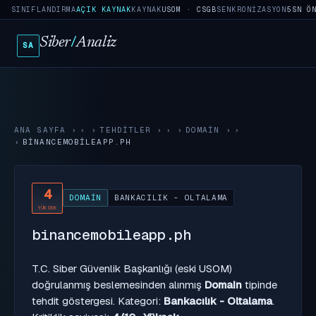
SINIFLANDIRMA
AÇIK KAYNAK
KAYNAK
USOM · CSGB
SENKRONIZASYON
5SN Ö
Siber
/
Analiz
SA
ANA SAYFA
›
TEHDITLER
›
DOMAIN
›
BINANCEMOBILEAPP.PH
4
DOMAIN
BANKACILIK - OLTALAMA
YÜKSEK
binancemobileapp.ph
T.C. Siber Güvenlik Başkanlığı (eski USOM)
doğrulanmış beslemesinden alınmış
Domain
tipinde
tehdit göstergesi. Kategori:
Bankacılık - Oltalama
.