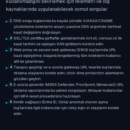
kullanılmadığını belirlemek için telemetri ve log
kaynaklarında uygulanabilecek somut sorgular.
DNS sorgu loglarında bu kayda yönelik A/AAAA/CNAME
1
çözümleme isteklerini arayın; passive DNS arşivinde tarihsel
kayıt değişimini doğrulayın.
SSL/TLS sertifika şeffaflık günlüklerinde (crt.sh, censys.io) ilk
2
kayıt tarihini ve eşleşen SAN girdilerini kontrol edin.
Web proxy ve secure web gateway (SWG) log'larında URL
3
bazlı eşleştirme; başarılı/engellenmiş tüm isteklerin kullanıcı
atfı ile çıkarılması.
Tarayıcı geçmişi ve e-posta gateway URL rewrite log'larında
4
tıklama olaylarını korele edin; click-time protection alarmlarını
gözden geçirin.
E-posta güvenlik (M365 Defender, Proofpoint, Mimecast) URL
5
tıklama raporlarında bu adresi sorgulayın; tıklayan kullanıcılar
için MFA reset prosedürünü hazırlayın.
Kimlik sağlayıcı (Entra ID, Okta) anormal oturum açma
6
log'larında ilgili kullanıcılar için risky sign-in olaylarını korele
edin.