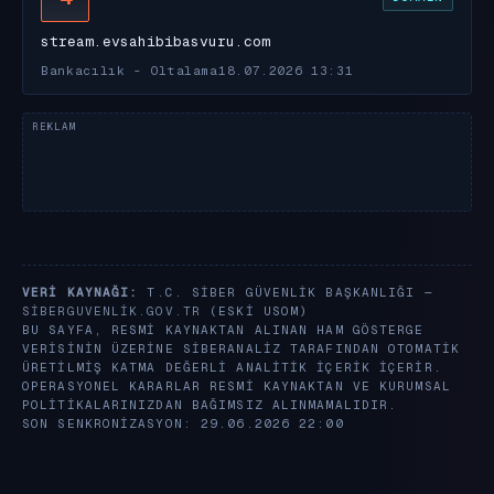
stream.evsahibibasvuru.com
Bankacılık - Oltalama
18.07.2026 13:31
VERI KAYNAĞI:
T.C. SIBER GÜVENLIK BAŞKANLIĞI —
SIBERGUVENLIK.GOV.TR
(ESKI USOM)
BU SAYFA, RESMI KAYNAKTAN ALINAN HAM GÖSTERGE
VERISININ ÜZERINE SIBERANALIZ TARAFINDAN OTOMATIK
ÜRETILMIŞ KATMA DEĞERLI ANALITIK IÇERIK IÇERIR.
OPERASYONEL KARARLAR RESMI KAYNAKTAN VE KURUMSAL
POLITIKALARINIZDAN BAĞIMSIZ ALINMAMALIDIR.
SON SENKRONIZASYON: 29.06.2026 22:00