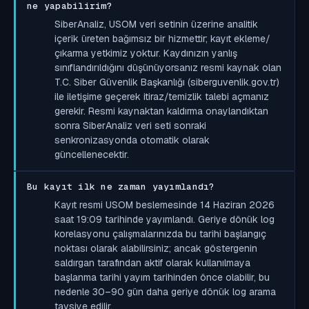
ne yapabilirim?
SiberAnaliz, USOM veri setinin üzerine analitik
içerik üreten bağımsız bir hizmettir; kayıt ekleme/
çıkarma yetkimiz yoktur. Kaydınızın yanlış
sınıflandırıldığını düşünüyorsanız resmi kaynak olan
T.C. Siber Güvenlik Başkanlığı (siberguvenlik.gov.tr)
ile iletişime geçerek itiraz/temizlik talebi açmanız
gerekir. Resmi kaynaktan kaldırma onaylandıktan
sonra SiberAnaliz veri seti sonraki
senkronizasyonda otomatik olarak
güncellenecektir.
Bu kayıt ilk ne zaman yayımlandı?
Kayıt resmi USOM beslemesinde 14 Haziran 2026
saat 19:09 tarihinde yayımlandı. Geriye dönük log
korelasyonu çalışmalarınızda bu tarihi başlangıç
noktası olarak alabilirsiniz; ancak göstergenin
saldırgan tarafından aktif olarak kullanılmaya
başlanma tarihi yayım tarihinden önce olabilir, bu
nedenle 30–90 gün daha geriye dönük log arama
tavsiye edilir.