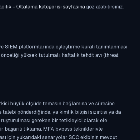
cılık - Oltalama kategorisi sayfasına
göz atabilirsiniz.
 ve SIEM platformlarında eşleştirme kuralı tanımlanması
celiği yüksek tutulmalı, haftalık tehdit avı (threat
etkisi büyük ölçüde temasın bağlamına ve süresine
alebi gönderdiğinde, ya kimlik bilgisi sızıntısı ya da
ruşturulması gereken bir tetikleyici olarak ele
ir başarılı tıklama, MFA bypass teknikleriyle
ması için yukarıdaki senaryolar SOC ekibinin mevcut