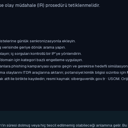
se olay müdahale (IR) prosedürü tetiklenmelidir.
istelerine günlük senkronizasyonla ekleyin.
og verisinde geriye dönük arama yapın.
yın; iç sorguları kontrollü bir IP'ye yönlendirin.
omain için kategori bazlı engelleme uygulayın.
ışanlara phishing kampanyası uyarısı geçin ve gerekirse hedefli simülasyon
aylarını ITDR araçlarına aktarın; potansiyel kimlik bilgisi sızıntısı için
 atfı ile birlikte kaydedin; resmi kaynak: siberguvenlik.gov.tr · USOM. Ori
n'in süresi dolmuş veya hiç tescil edilmemiş olabileceği anlamına gelir. B