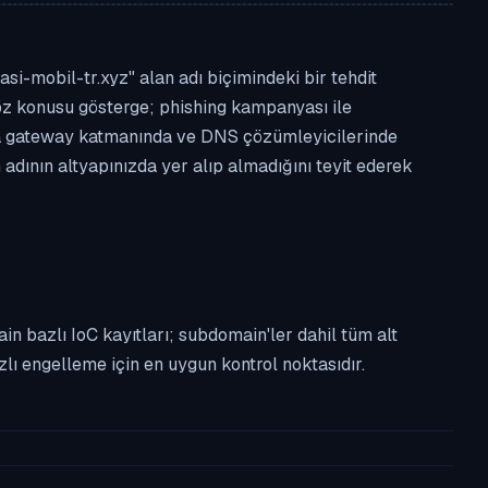
i-mobil-tr.xyz" alan adı biçimindeki bir tehdit
. Söz konusu gösterge; phishing kampanyası ile
osta gateway katmanında ve DNS çözümleyicilerinde
adının altyapınızda yer alıp almadığını teyit ederek
n bazlı IoC kayıtları; subdomain'ler dahil tüm alt
ı engelleme için en uygun kontrol noktasıdır.