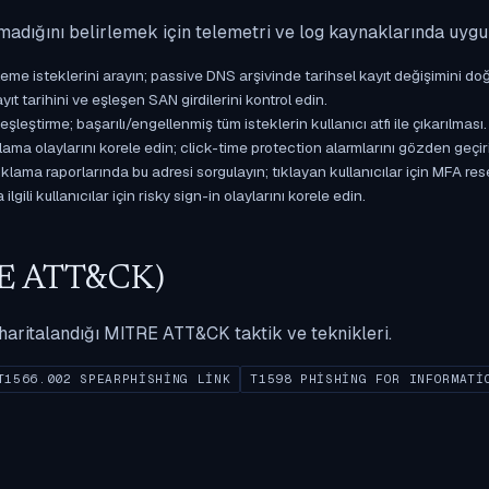
madığını belirlemek için telemetri ve log kaynaklarında uyg
isteklerini arayın; passive DNS arşivinde tarihsel kayıt değişimini doğ
yıt tarihini ve eşleşen SAN girdilerini kontrol edin.
ştirme; başarılı/engellenmiş tüm isteklerin kullanıcı atfı ile çıkarılması.
ama olaylarını korele edin; click-time protection alarmlarını gözden geçir
ama raporlarında bu adresi sorgulayın; tıklayan kullanıcılar için MFA res
gili kullanıcılar için risky sign-in olaylarını korele edin.
ITRE ATT&CK)
ak haritalandığı MITRE ATT&CK taktik ve teknikleri.
T1566.002 SPEARPHISHING LINK
T1598 PHISHING FOR INFORMATI