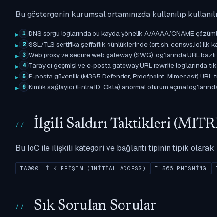
Bu göstergenin kurumsal ortamınızda kullanılıp kullanıl
DNS sorgu loglarında bu kayda yönelik A/AAAA/CNAME çözümleme 
1
SSL/TLS sertifika şeffaflık günlüklerinde (crt.sh, censys.io) ilk ka
2
Web proxy ve secure web gateway (SWG) log'larında URL bazlı eşle
3
Tarayıcı geçmişi ve e-posta gateway URL rewrite log'larında tıkl
4
E-posta güvenlik (M365 Defender, Proofpoint, Mimecast) URL tıkl
5
Kimlik sağlayıcı (Entra ID, Okta) anormal oturum açma log'larında il
6
İlgili Saldırı Taktikleri (M
Bu IoC ile ilişkili kategori ve bağlantı tipinin tipik olar
TA0001 İLK ERIŞIM (INITIAL ACCESS)
T1566 PHISHING
Sık Sorulan Sorular