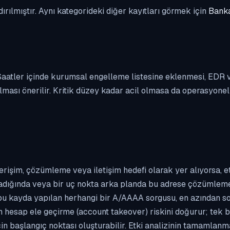
dırılmıştır. Aynı kategorideki diğer kayıtları görmek için
Banka
. Saatler içinde kurumsal engelleme listesine eklenmesi, EDR
ası önerilir. Kritik düzey kadar acil olmasa da operasyonel ön
erişim, çözümleme veya iletişim hedefi olarak yer alıyorsa, 
kladığında veya bir uç nokta arka planda bu adrese çözümleme t
 bu kayda yapılan herhangi bir A/AAAA sorgusu, en azından so
n hesap ele geçirme (account takeover) riskini doğurur; tek b
çin başlangıç noktası oluşturabilir. Etki analizinin tamamlan