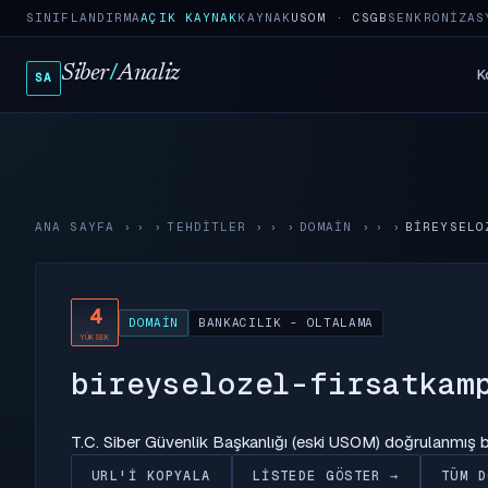
SINIFLANDIRMA
AÇIK KAYNAK
KAYNAK
USOM · CSGB
SENKRONIZAS
Siber
/
Analiz
K
SA
ANA SAYFA
›
TEHDITLER
›
DOMAIN
›
BIREYSELO
4
DOMAIN
BANKACILIK - OLTALAMA
YÜKSEK
bireyselozel-firsatkam
T.C. Siber Güvenlik Başkanlığı (eski USOM) doğrulanmış
URL'I KOPYALA
LISTEDE GÖSTER →
TÜM D