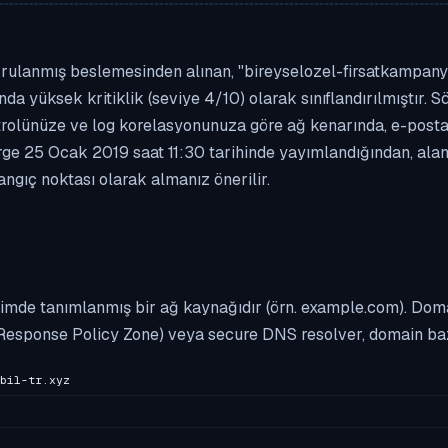
rulanmış beslemesinden alınan, "bireyselozel-firsatkampanyas
ında yüksek kritiklik (seviye 4/10) olarak sınıflandırılmıştır
e kontrolünüze ve log korelasyonunuza göre ağ kenarında, e-p
rge 25 Ocak 2019 saat 11:30 tarihinde yayımlandığından, alan 
ngıç noktası olarak almanız önerilir.
imde tanımlanmış bir ağ kaynağıdır (örn. example.com). Domai
Response Policy Zone) veya secure DNS resolver, domain bazl
bil-tr.xyz