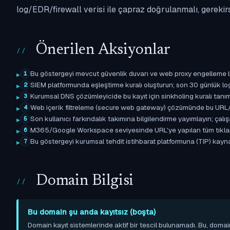
log/EDR/firewall verisi ile çapraz doğrulanmalı, gerekir
Önerilen Aksiyonlar
Bu göstergeyi mevcut güvenlik duvarı ve web proxy engelleme l
1
SIEM platformunda eşleştirme kuralı oluşturun; son 30 günlük l
2
Kurumsal DNS çözümleyicide bu kayıt için sinkholing kuralı tanımla
3
Web içerik filtreleme (secure web gateway) çözümünde bu URL/d
4
Son kullanıcı farkındalık takımına bilgilendirme yayımlayın; çal
5
M365/Google Workspace seviyesinde URL'ye yapılan tüm tıklama ol
6
Bu göstergeyi kurumsal tehdit istihbarat platformuna (TIP) kaynak
7
Domain Bilgisi
Bu domain şu anda kayıtsız (boşta)
Domain kayıt sistemlerinde aktif bir tescil bulunamadı. Bu, domai