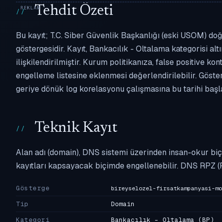
Tehdit Özeti
Bu kayıt; T.C. Siber Güvenlik Başkanlığı (eski USOM) doğ
göstergesidir. Kayıt, Bankacılık - Oltalama kategorisi alt
ilişkilendirilmiştir. Kurum politikanıza, false positiv
engelleme listesine eklenmesi değerlendirilebilir. Göste
geriye dönük log korelasyonu çalışmasına bu tarihi başla
Teknik Kayıt
Alan adı (domain), DNS sistemi üzerinden insan-okur biç
kayıtları kapsayacak biçimde engellenebilir. DNS RPZ (
Gösterge
bireyselozel-firsatkampanyasi-mo
Tip
Domain
Kategori
Bankacılık - Oltalama
(BP)