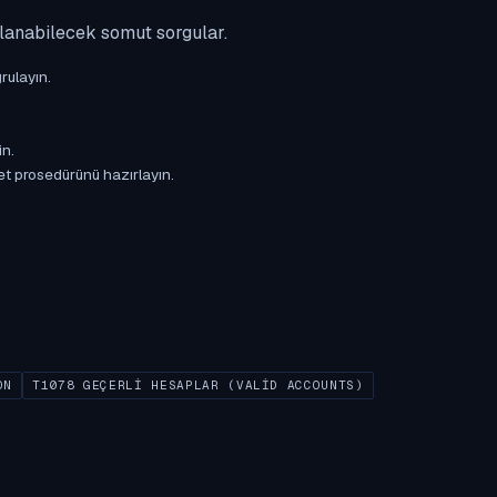
ulanabilecek somut sorgular.
rulayın.
in.
et prosedürünü hazırlayın.
ON
T1078 GEÇERLI HESAPLAR (VALID ACCOUNTS)