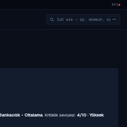
API
⌘K
Bankacılık - Oltalama
. Kritiklik seviyesi:
4/10 · Yüksek
.